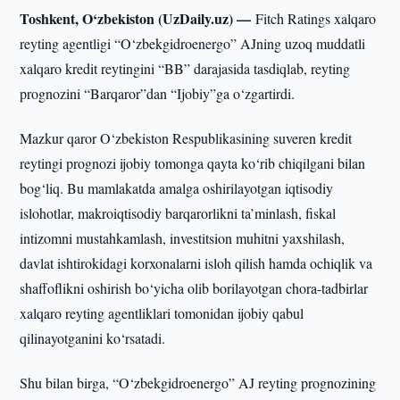
Toshkent, O‘zbekiston (UzDaily.uz) —
Fitch Ratings xalqaro
reyting agentligi “O‘zbekgidroenergo” AJning uzoq muddatli
xalqaro kredit reytingini “BB” darajasida tasdiqlab, reyting
prognozini “Barqaror”dan “Ijobiy”ga o‘zgartirdi.
Mazkur qaror O‘zbekiston Respublikasining suveren kredit
reytingi prognozi ijobiy tomonga qayta ko‘rib chiqilgani bilan
bog‘liq. Bu mamlakatda amalga oshirilayotgan iqtisodiy
islohotlar, makroiqtisodiy barqarorlikni ta’minlash, fiskal
intizomni mustahkamlash, investitsion muhitni yaxshilash,
davlat ishtirokidagi korxonalarni isloh qilish hamda ochiqlik va
shaffoflikni oshirish bo‘yicha olib borilayotgan chora-tadbirlar
xalqaro reyting agentliklari tomonidan ijobiy qabul
qilinayotganini ko‘rsatadi.
Shu bilan birga, “O‘zbekgidroenergo” AJ reyting prognozining