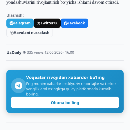
yondashuvlarini rivojlantirish bo‘yicha ishlarni davom ettiradi.
Ulashish:
Telegram
Twitter/X
Facebook
Havolani nusxalash
UzDaily
·
👁 335 views
·
12.06.2026 · 16:00
Voqealar rivojidan xabardor bo‘ling
Eng muhim xabarlar, eksklyuziv reportajlar va tezkor
yangiliklarni o‘zingizga qulay platformada kuzatib
boring.
Obuna bo'ling