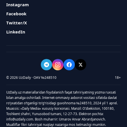
Instagram
Facebook
Twitter/X
LinkedIn
© 2026 UzDaily · OAV №248510
18+
UzDaily.uz materiallaridan foydalanish faqat tahririyatning yozma ruxsati
bilan amalga oshiriladi. Internet-ommaviy axborot vositasi sifatida davlat
roʻyxatidan oʻtganligi toʻgʻrisidagi guvohnoma №248510, 2024 yil 1 aprel.
Muassis: «Daily Media» xususiy korxonasi. Manzil: Oʻzbekiston, 100180,
Toshkent shahri, Yunusobod tumani, 12-27-73. Elektron pochta:
info@uzdaily.com. Bosh muharrir: Umarov Anvar Abrardjanovich.
Mualliflar fikri tahririyat nuqtayi nazariga mos kelmasligi mumkin.