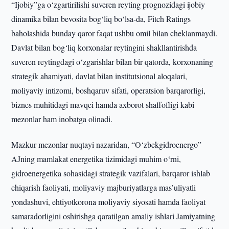
“Ijobiy”ga o‘zgartirilishi suveren reyting prognozidagi ijobiy
dinamika bilan bevosita bog‘liq bo‘lsa-da, Fitch Ratings
baholashida bunday qaror faqat ushbu omil bilan cheklanmaydi.
Davlat bilan bog‘liq korxonalar reytingini shakllantirishda
suveren reytingdagi o‘zgarishlar bilan bir qatorda, korxonaning
strategik ahamiyati, davlat bilan institutsional aloqalari,
moliyaviy intizomi, boshqaruv sifati, operatsion barqarorligi,
biznes muhitidagi mavqei hamda axborot shaffofligi kabi
mezonlar ham inobatga olinadi.
Mazkur mezonlar nuqtayi nazaridan, “O‘zbekgidroenergo”
AJning mamlakat energetika tizimidagi muhim o‘rni,
gidroenergetika sohasidagi strategik vazifalari, barqaror ishlab
chiqarish faoliyati, moliyaviy majburiyatlarga mas’uliyatli
yondashuvi, ehtiyotkorona moliyaviy siyosati hamda faoliyat
samaradorligini oshirishga qaratilgan amaliy ishlari Jamiyatning