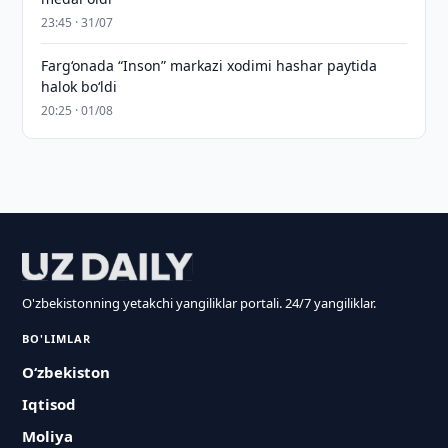
23:45 · 31/07
Farg‘onada “Inson” markazi xodimi hashar paytida
halok bo‘ldi
20:25 · 01/08
O'zbekistonning yetakchi yangiliklar portali. 24/7 yangiliklar.
BO'LIMLAR
O‘zbekiston
Iqtisod
Moliya