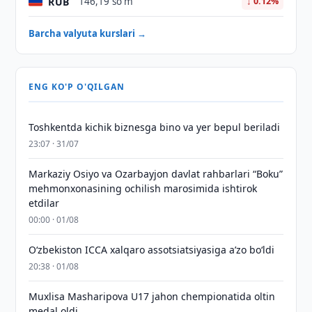
RUB
146,19 so'm
↓ 0.12%
Barcha valyuta kurslari →
ENG KO'P O'QILGAN
Toshkentda kichik biznesga bino va yer bepul beriladi
23:07 · 31/07
Markaziy Osiyo va Ozarbayjon davlat rahbarlari “Boku”
mehmonxonasining ochilish marosimida ishtirok
etdilar
00:00 · 01/08
O‘zbekiston ICCA xalqaro assotsiatsiyasiga aʼzo bo‘ldi
20:38 · 01/08
Muxlisa Masharipova U17 jahon chempionatida oltin
medal oldi