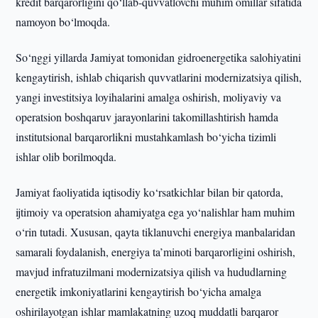
kredit barqarorligini qo‘llab-quvvatlovchi muhim omillar sifatida
namoyon bo‘lmoqda.
So‘nggi yillarda Jamiyat tomonidan gidroenergetika salohiyatini
kengaytirish, ishlab chiqarish quvvatlarini modernizatsiya qilish,
yangi investitsiya loyihalarini amalga oshirish, moliyaviy va
operatsion boshqaruv jarayonlarini takomillashtirish hamda
institutsional barqarorlikni mustahkamlash bo‘yicha tizimli
ishlar olib borilmoqda.
Jamiyat faoliyatida iqtisodiy ko‘rsatkichlar bilan bir qatorda,
ijtimoiy va operatsion ahamiyatga ega yo‘nalishlar ham muhim
o‘rin tutadi. Xususan, qayta tiklanuvchi energiya manbalaridan
samarali foydalanish, energiya ta’minoti barqarorligini oshirish,
mavjud infratuzilmani modernizatsiya qilish va hududlarning
energetik imkoniyatlarini kengaytirish bo‘yicha amalga
oshirilayotgan ishlar mamlakatning uzoq muddatli barqaror