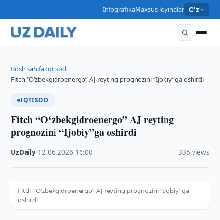
Infografika
Maxsus loyihalar
O'z
Bosh sahifa
Iqtisod
›
›
Fitch “O‘zbekgidroenergo” AJ reyting prognozini “Ijobiy”ga oshirdi
IQTISOD
Fitch “O‘zbekgidroenergo” AJ reyting
prognozini “Ijobiy”ga oshirdi
UzDaily
·
12.06.2026
·
16:00
·
335 views
Fitch “O‘zbekgidroenergo” AJ reyting prognozini “Ijobiy”ga
oshirdi