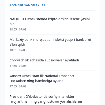
SO'NGGI YANGILIKLAR
NAQD-EX O‘zbekistonda kripto-do‘kon litsenziyasini
oldi
18:05 · 07/08
Markaziy bank murojaatlar indeksi yuqori banklarni
eʼlon qildi
18:01 · 07/08
Chorvachilik sohasida subsidiyalar ajratiladi
17:56 · 07/08
Yandex Uzbekistan ilk National Transport
Hackathon'ning hamkoriga aylandi
17:55 · 07/08
Prezident Oʻzbekistonda sunʼiy intellektni
rivojlantirishning yangi ustuvor yoʻnalishlarini