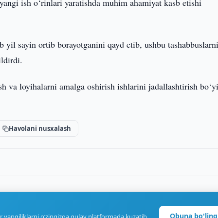
 yangi ish o‘rinlari yaratishda muhim ahamiyat kasb etishi
b yil sayin ortib borayotganini qayd etib, ushbu tashabbuslarn
ldirdi.
va loyihalarni amalga oshirish ishlarini jadallashtirish bo‘y
Havolani nusxalash
Obuna bo'ling
r yangiliklarni o‘zingizga qulay platformada kuzatib