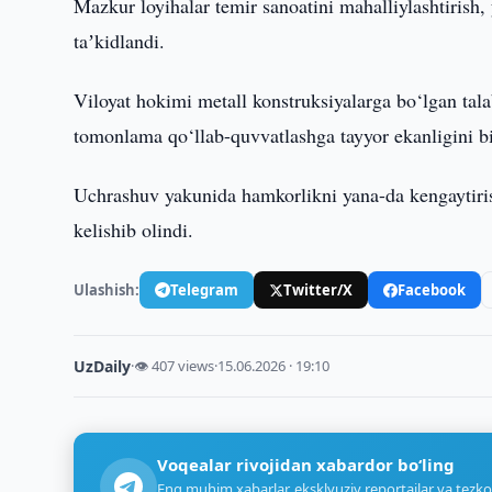
Mazkur loyihalar temir sanoatini mahalliylashtirish,
taʼkidlandi.
Viloyat hokimi metall konstruksiyalarga bo‘lgan tala
tomonlama qo‘llab-quvvatlashga tayyor ekanligini bi
Uchrashuv yakunida hamkorlikni yana-da kengaytirish 
kelishib olindi.
Ulashish:
Telegram
Twitter/X
Facebook
UzDaily
·
👁 407 views
·
15.06.2026 · 19:10
Voqealar rivojidan xabardor bo‘ling
Eng muhim xabarlar, eksklyuziv reportajlar va tezko