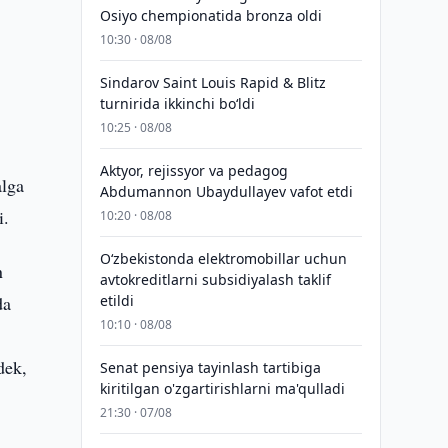
Osiyo chempionatida bronza oldi
10:30 · 08/08
Sindarov Saint Louis Rapid & Blitz
turnirida ikkinchi bo‘ldi
10:25 · 08/08
Aktyor, rejissyor va pedagog
alga
Abdumannon Ubaydullayev vafot etdi
i.
10:20 · 08/08
O‘zbekistonda elektromobillar uchun
n
avtokreditlarni subsidiyalash taklif
da
etildi
10:10 · 08/08
dek,
Senat pensiya tayinlash tartibiga
kiritilgan o'zgartirishlarni ma'qulladi
21:30 · 07/08