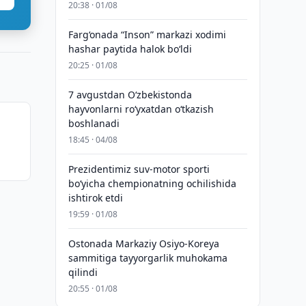
20:38 · 01/08
Farg‘onada “Inson” markazi xodimi
hashar paytida halok bo‘ldi
20:25 · 01/08
7 avgustdan O‘zbekistonda
hayvonlarni ro‘yxatdan o‘tkazish
boshlanadi
18:45 · 04/08
Prezidentimiz suv-motor sporti
bo‘yicha chempionatning ochilishida
ishtirok etdi
19:59 · 01/08
Ostonada Markaziy Osiyo-Koreya
sammitiga tayyorgarlik muhokama
qilindi
20:55 · 01/08