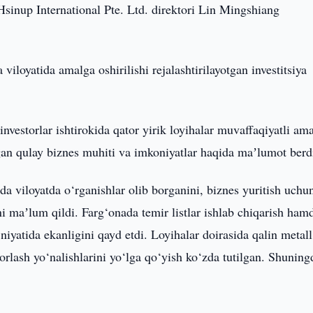
sinup International Pte. Ltd. direktori Lin Mingshiang
iloyatida amalga oshirilishi rejalashtirilayotgan investitsiya
nvestorlar ishtirokida qator yirik loyihalar muvaffaqiyatli am
ilgan qulay biznes muhiti va imkoniyatlar haqida maʼlumot berd
 viloyatda o‘rganishlar olib borganini, biznes yuritish uchu
ni maʼlum qildi. Farg‘onada temir listlar ishlab chiqarish ham
niyatida ekanligini qayd etdi. Loyihalar doirasida qalin metall
yyorlash yo‘nalishlarini yo‘lga qo‘yish ko‘zda tutilgan. Shuning