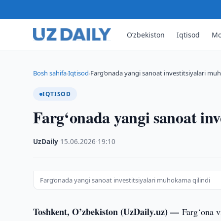
O‘zbekiston
Iqtisod
Mo
Bosh sahifa
Iqtisod
Farg‘onada yangi sanoat investitsiyalari mu
›
›
IQTISOD
Farg‘onada yangi sanoat inv
UzDaily
·
15.06.2026
·
19:10
Farg‘onada yangi sanoat investitsiyalari muhokama qilindi
Toshkent, O’zbekiston (UzDaily.uz) —
Farg‘ona v