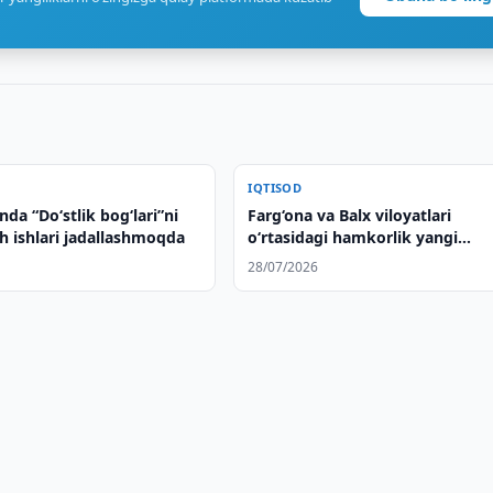
IQTISOD
nda “Do‘stlik bog‘lari”ni
Farg‘ona va Balx viloyatlari
h ishlari jadallashmoqda
o‘rtasidagi hamkorlik yangi
bosqichga ko‘tarilmoqda
28/07/2026