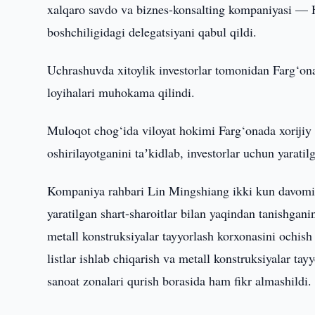
xalqaro savdo va biznes-konsalting kompaniyasi — H
boshchiligidagi delegatsiyani qabul qildi.
Uchrashuvda xitoylik investorlar tomonidan Farg‘ona v
loyihalari muhokama qilindi.
Muloqot chog‘ida viloyat hokimi Farg‘onada xorijiy i
oshirilayotganini taʼkidlab, investorlar uchun yarat
Kompaniya rahbari Lin Mingshiang ikki kun davomida
yaratilgan shart-sharoitlar bilan yaqindan tanishgani
metall konstruksiyalar tayyorlash korxonasini ochish 
listlar ishlab chiqarish va metall konstruksiyalar ta
sanoat zonalari qurish borasida ham fikr almashildi.