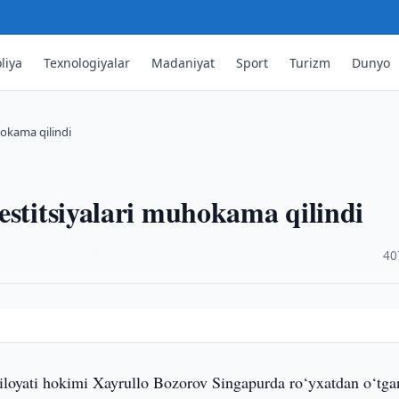
liya
Texnologiyalar
Madaniyat
Sport
Turizm
Dunyo
hokama qilindi
estitsiyalari muhokama qilindi
·
40
iloyati hokimi Xayrullo Bozorov Singapurda ro‘yxatdan o‘tga