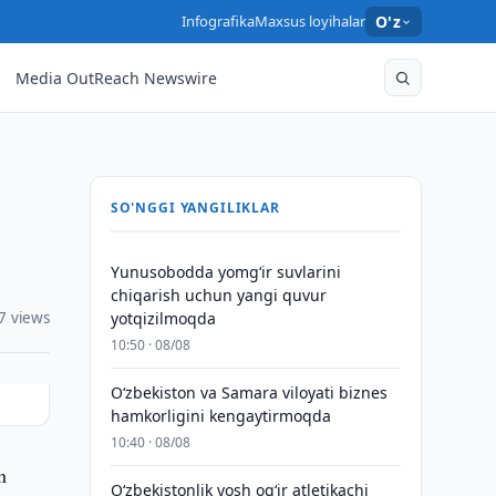
Infografika
Maxsus loyihalar
O'z
Media OutReach Newswire
SO'NGGI YANGILIKLAR
Yunusobodda yomg‘ir suvlarini
chiqarish uchun yangi quvur
7 views
yotqizilmoqda
10:50 · 08/08
Oʻzbekiston va Samara viloyati biznes
hamkorligini kengaytirmoqda
10:40 · 08/08
n
O‘zbekistonlik yosh og‘ir atletikachi