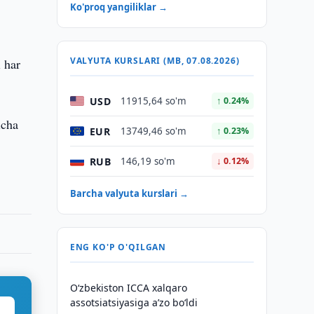
Ko'proq yangiliklar →
VALYUTA KURSLARI (MB, 07.08.2026)
i har
USD
11915,64 so'm
↑ 0.24%
icha
EUR
13749,46 so'm
↑ 0.23%
RUB
146,19 so'm
↓ 0.12%
Barcha valyuta kurslari →
ENG KO'P O'QILGAN
O‘zbekiston ICCA xalqaro
assotsiatsiyasiga aʼzo bo‘ldi