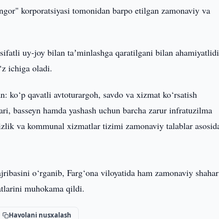
gor" korporatsiyasi tomonidan barpo etilgan zamonaviy va
fatli uy-joy bilan taʼminlashga qaratilgani bilan ahamiyatlidi
z ichiga oladi.
an: ko‘p qavatli avtoturargoh, savdo va xizmat ko‘rsatish
lari, basseyn hamda yashash uchun barcha zarur infratuzilma
izlik va kommunal xizmatlar tizimi zamonaviy talablar asosid
ajribasini o‘rganib, Farg‘ona viloyatida ham zamonaviy shahar
atlarini muhokama qildi.
Havolani nusxalash