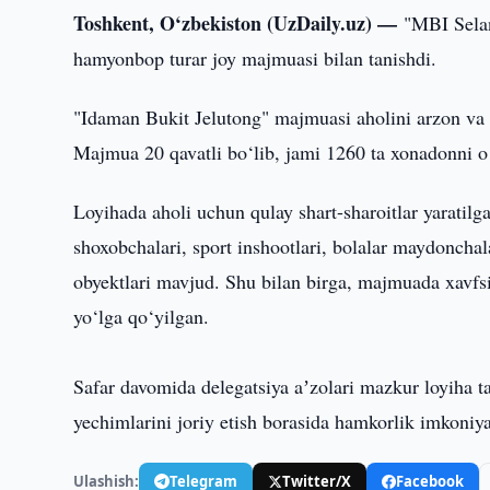
Toshkent, O‘zbekiston (UzDaily.uz) —
"MBI Selan
hamyonbop turar joy majmuasi bilan tanishdi.
"Idaman Bukit Jelutong" majmuasi aholini arzon va si
Majmua 20 qavatli bo‘lib, jami 1260 ta xonadonni o‘
Loyihada aholi uchun qulay shart-sharoitlar yaratilg
shoxobchalari, sport inshootlari, bolalar maydoncha
obyektlari mavjud. Shu bilan birga, majmuada xavfs
yo‘lga qo‘yilgan.
Safar davomida delegatsiya aʼzolari mazkur loyiha t
yechimlarini joriy etish borasida hamkorlik imkoniy
Ulashish:
Telegram
Twitter/X
Facebook