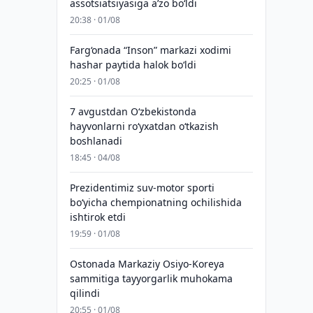
assotsiatsiyasiga aʼzo bo‘ldi
20:38 · 01/08
Farg‘onada “Inson” markazi xodimi
hashar paytida halok bo‘ldi
20:25 · 01/08
7 avgustdan O‘zbekistonda
hayvonlarni ro‘yxatdan o‘tkazish
boshlanadi
18:45 · 04/08
Prezidentimiz suv-motor sporti
bo‘yicha chempionatning ochilishida
ishtirok etdi
19:59 · 01/08
Ostonada Markaziy Osiyo-Koreya
sammitiga tayyorgarlik muhokama
qilindi
20:55 · 01/08