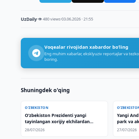
UzDaily
·
👁 480 views
·
03.06.2026 · 21:55
Voqealar rivojidan xabardor bo‘ling
Eng muhim xabarlar, eksklyuziv reportajlar va tezko
boring.
Shuningdek o'qing
O‘ZBEKISTON
O‘ZBEKISTO
Oʻzbekiston Prezidenti yangi
Yangi Andi
tayinlangan xorijiy elchilardan
park va ak
ishonch yorliqlarini qabul qildi
28/07/2026
27/07/2026