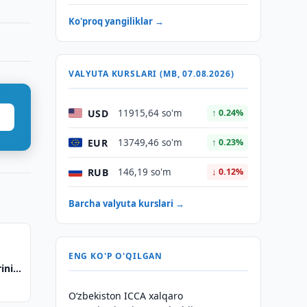
Ko'proq yangiliklar →
VALYUTA KURSLARI (MB, 07.08.2026)
USD
11915,64 so'm
↑ 0.24%
EUR
13749,46 so'm
↑ 0.23%
RUB
146,19 so'm
↓ 0.12%
Barcha valyuta kurslari →
ENG KO'P O'QILGAN
ini
O‘zbekiston ICCA xalqaro