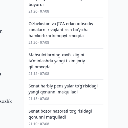
buyurdi
21:20 · 07/08
Oʻzbekiston va JICA erkin iqtisodiy
zonalarni rivojlantirish boʻyicha
r.
hamkorlikni kengaytirmoqda
21:20 · 07/08
Mahsulotlarning xavfsizligini
taʼminlashda yangi tizim joriy
qilinmoqda
a
21:15 · 07/08
Senat harbiy pensiyalar to'g'risidagi
yangi qonunni ma'qulladi
21:15 · 07/08
sozlik
Senat bozor nazorati to'g'risidagi
qonunni ma'qulladi
21:10 · 07/08