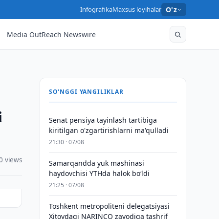
Infografika
Maxsus loyihalar
O'z
Media OutReach Newswire
SO'NGGI YANGILIKLAR
i
Senat pensiya tayinlash tartibiga
kiritilgan o'zgartirishlarni ma'qulladi
21:30 · 07/08
0 views
Samarqandda yuk mashinasi
haydovchisi YTHda halok bo‘ldi
21:25 · 07/08
Toshkent metropoliteni delegatsiyasi
Xitoydagi NARINCO zavodiga tashrif