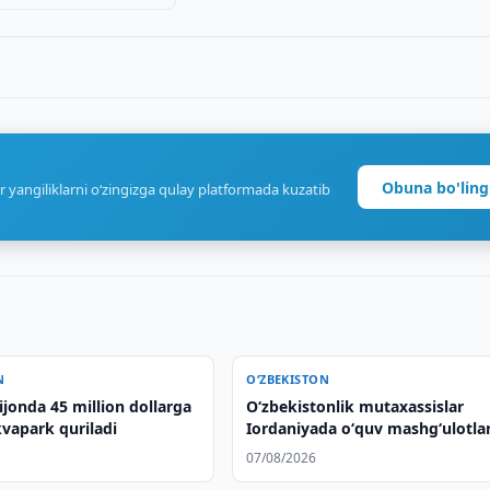
Obuna bo'ling
r yangiliklarni o‘zingizga qulay platformada kuzatib
N
O‘ZBEKISTON
jonda 45 million dollarga
Oʻzbekistonlik mutaxassislar
vapark quriladi
Iordaniyada oʻquv mashgʻulotlar
yakunladilar
07/08/2026