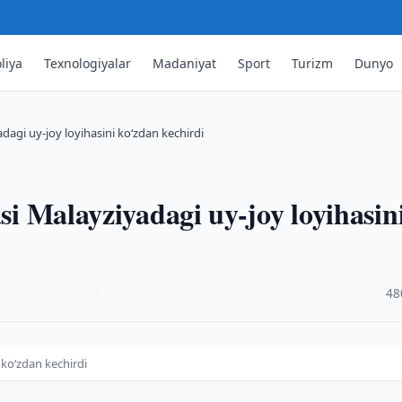
liya
Texnologiyalar
Madaniyat
Sport
Turizm
Dunyo
adagi uy-joy loyihasini koʻzdan kechirdi
asi Malayziyadagi uy-joy loyihasin
·
48
 koʻzdan kechirdi