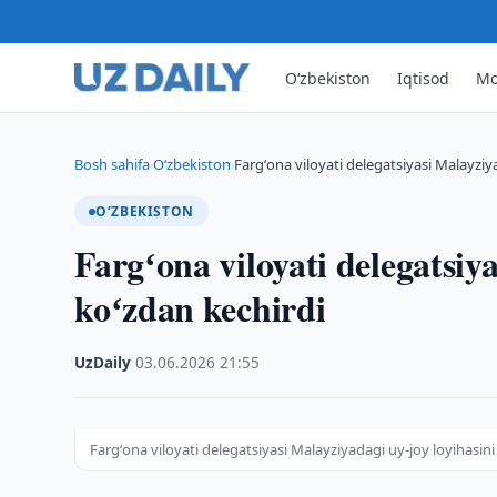
O‘zbekiston
Iqtisod
Mo
Bosh sahifa
O‘zbekiston
Fargʻona viloyati delegatsiyasi Malayziy
›
›
O‘ZBEKISTON
Fargʻona viloyati delegatsiy
koʻzdan kechirdi
UzDaily
·
03.06.2026
·
21:55
Fargʻona viloyati delegatsiyasi Malayziyadagi uy-joy loyihasini