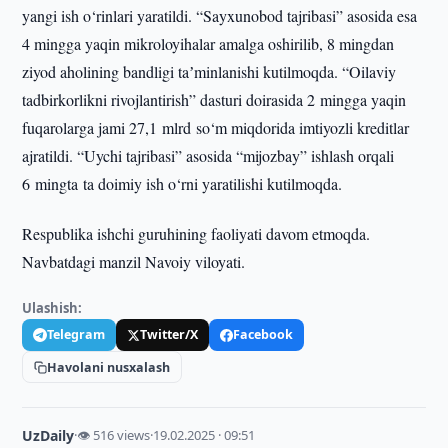
yangi ish o‘rinlari yaratildi. “Sayxunobod tajribasi” asosida esa
4 mingga yaqin mikroloyihalar amalga oshirilib, 8 mingdan
ziyod aholining bandligi taʼminlanishi kutilmoqda. “Oilaviy
tadbirkorlikni rivojlantirish” dasturi doirasida 2 mingga yaqin
fuqarolarga jami 27,1 mlrd so‘m miqdorida imtiyozli kreditlar
ajratildi. “Uychi tajribasi” asosida “mijozbay” ishlash orqali
6 mingta ta doimiy ish o‘rni yaratilishi kutilmoqda.
Respublika ishchi guruhining faoliyati davom etmoqda.
Navbatdagi manzil Navoiy viloyati.
Ulashish:
Telegram
Twitter/X
Facebook
Havolani nusxalash
UzDaily
·
👁 516 views
·
19.02.2025 · 09:51