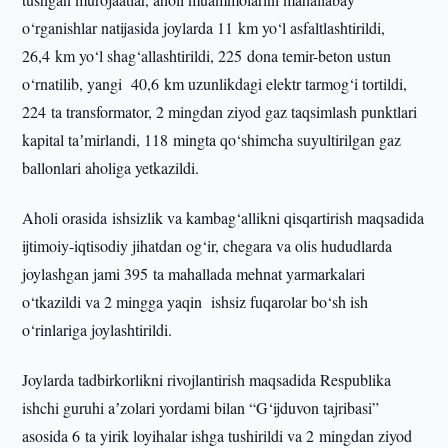
o‘rganishlar natijasida joylarda 11 km yo‘l asfaltlashtirildi,
26,4 km yo‘l shag‘allashtirildi, 225 dona temir-beton ustun
o‘rnatilib, yangi 40,6 km uzunlikdagi elektr tarmog‘i tortildi,
224 ta transformator, 2 mingdan ziyod gaz taqsimlash punktlari
kapital taʼmirlandi, 118 mingta qo‘shimcha suyultirilgan gaz
ballonlari aholiga yetkazildi.
Aholi orasida ishsizlik va kambag‘allikni qisqartirish maqsadida
ijtimoiy-iqtisodiy jihatdan og‘ir, chegara va olis hududlarda
joylashgan jami 395 ta mahallada mehnat yarmarkalari
o‘tkazildi va 2 mingga yaqin ishsiz fuqarolar bo‘sh ish
o‘rinlariga joylashtirildi.
Joylarda tadbirkorlikni rivojlantirish maqsadida Respublika
ishchi guruhi aʼzolari yordami bilan “G‘ijduvon tajribasi”
asosida 6 ta yirik loyihalar ishga tushirildi va 2 mingdan ziyod