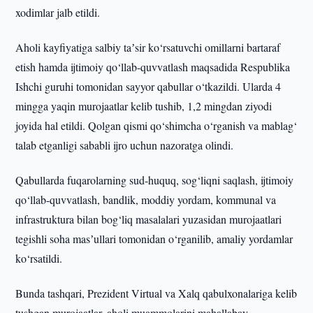
xodimlar jalb etildi.
Aholi kayfiyatiga salbiy taʼsir ko‘rsatuvchi omillarni bartaraf
etish hamda ijtimoiy qo‘llab-quvvatlash maqsadida Respublika
Ishchi guruhi tomonidan sayyor qabullar o‘tkazildi. Ularda 4
mingga yaqin murojaatlar kelib tushib, 1,2 mingdan ziyodi
joyida hal etildi. Qolgan qismi qo‘shimcha o‘rganish va mablag‘
talab etganligi sababli ijro uchun nazoratga olindi.
Qabullarda fuqarolarning sud-huquq, sog‘liqni saqlash, ijtimoiy
qo‘llab-quvvatlash, bandlik, moddiy yordam, kommunal va
infrastruktura bilan bog‘liq masalalari yuzasidan murojaatlari
tegishli soha masʼullari tomonidan o‘rganilib, amaliy yordamlar
ko‘rsatildi.
Bunda tashqari, Prezident Virtual va Xalq qabulxonalariga kelib
tushgan murojaatlar, aholi muammolarini mahallabay