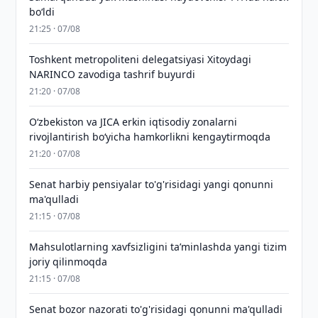
bo‘ldi
21:25 · 07/08
Toshkent metropoliteni delegatsiyasi Xitoydagi
NARINCO zavodiga tashrif buyurdi
21:20 · 07/08
Oʻzbekiston va JICA erkin iqtisodiy zonalarni
rivojlantirish boʻyicha hamkorlikni kengaytirmoqda
21:20 · 07/08
Senat harbiy pensiyalar to'g'risidagi yangi qonunni
ma'qulladi
21:15 · 07/08
Mahsulotlarning xavfsizligini taʼminlashda yangi tizim
joriy qilinmoqda
21:15 · 07/08
Senat bozor nazorati to'g'risidagi qonunni ma'qulladi