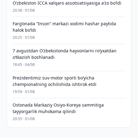
O‘zbekiston ICCA xalqaro assotsiatsiyasiga aʼzo bo‘ldi
20:38 · 01/08
Farg‘onada “Inson” markazi xodimi hashar paytida
halok bo‘ldi
20:25 · 01/08
7 avgustdan O‘zbekistonda hayvonlarni ro‘yxatdan
o‘tkazish boshlanadi
18:45 · 04/08
Prezidentimiz suv-motor sporti bo‘yicha
chempionatning ochilishida ishtirok etdi
19:59 · 01/08
Ostonada Markaziy Osiyo-Koreya sammitiga
tayyorgarlik muhokama qilindi
20:55 · 01/08