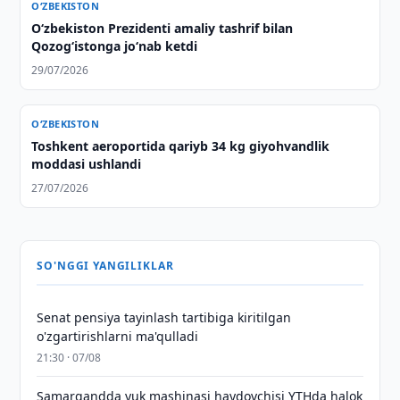
O‘ZBEKISTON
Oʻzbekiston Prezidenti amaliy tashrif bilan
Qozogʻistonga joʻnab ketdi
29/07/2026
O‘ZBEKISTON
Toshkent aeroportida qariyb 34 kg giyohvandlik
moddasi ushlandi
27/07/2026
SO'NGGI YANGILIKLAR
Senat pensiya tayinlash tartibiga kiritilgan
o'zgartirishlarni ma'qulladi
21:30 · 07/08
Samarqandda yuk mashinasi haydovchisi YTHda halok