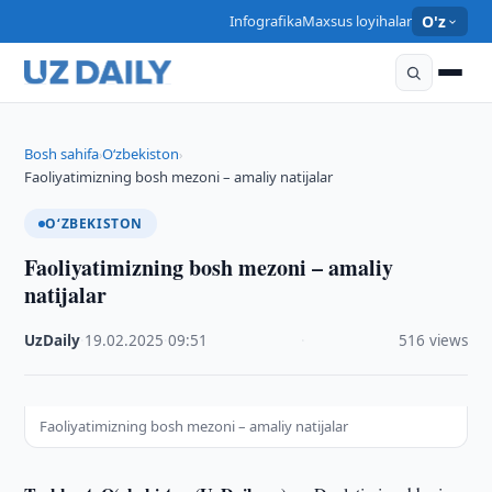
Infografika
Maxsus loyihalar
O'z
Bosh sahifa
O‘zbekiston
›
›
Faoliyatimizning bosh mezoni – amaliy natijalar
O‘ZBEKISTON
Faoliyatimizning bosh mezoni – amaliy
natijalar
UzDaily
·
19.02.2025
·
09:51
·
516 views
Faoliyatimizning bosh mezoni – amaliy natijalar