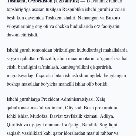
Toshkent, O‘zbekiston (UzDaily.uz) —
Davlatimiz rahbari
topshirig‘iga asosan tuzilgan Respublika ishchi guruhi aʼzolari
besh kun davomida Toshkent shahri, Namangan va Buxoro
viloyatlarining eng oli va chekka hududlarida o‘z faoliyatini
davom ettirishdi.
Ishchi guruh tomonidan biriktirilgan hududlardagi mahallalarda
sayyor qabullar o‘tkazilib, aholi muammolarini o‘rganish va hal
etish, bandligini taʼminlash, kambag‘allikni qisqartirish,
migratsiyadagi fuqarolar bilan ishlash shuningdek, belgilangan
boshqa masalalar bo‘yicha manzilli ishlar olib borildi.
Ishchi guruhlarga Prezident Administratsiyasi, Xalq
qabulxonasi masʼul xodimlari, Oliy sud, Bosh prokuratura,
Ichki ishlar, Mudofaa, Davlat xavfsizlik xizmati, Adliya,
Qurilish va uy-joy kommunal xo‘jaligi, Bandlik, Sog‘liqni
saqlash vazirliklari kabi qator idoralardan masʼul rahbar va