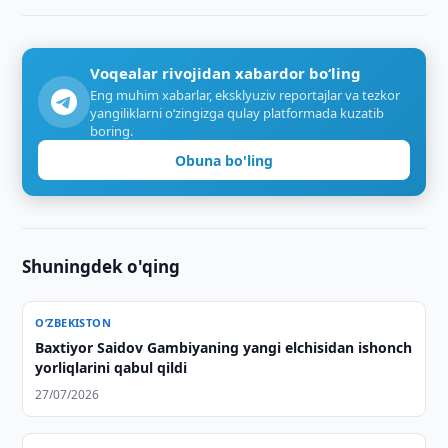
Voqealar rivojidan xabardor bo‘ling
Eng muhim xabarlar, eksklyuziv reportajlar va tezkor
yangiliklarni o‘zingizga qulay platformada kuzatib
boring.
Obuna bo'ling
Shuningdek o'qing
O‘ZBEKISTON
Baxtiyor Saidov Gambiyaning yangi elchisidan ishonch
yorliqlarini qabul qildi
27/07/2026