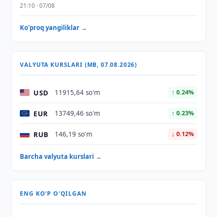
21:10 · 07/08
Ko'proq yangiliklar →
VALYUTA KURSLARI (MB, 07.08.2026)
USD
11915,64 so'm
↑ 0.24%
EUR
13749,46 so'm
↑ 0.23%
RUB
146,19 so'm
↓ 0.12%
Barcha valyuta kurslari →
ENG KO'P O'QILGAN