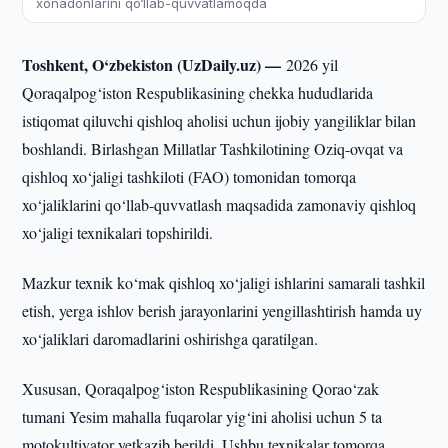
xonadonlarini qo‘llab-quvvatlamoqda
Toshkent, O‘zbekiston (UzDaily.uz) —
2026 yil
Qoraqalpog‘iston Respublikasining chekka hududlarida
istiqomat qiluvchi qishloq aholisi uchun ijobiy yangiliklar bilan
boshlandi. Birlashgan Millatlar Tashkilotining Oziq-ovqat va
qishloq xo‘jaligi tashkiloti (FAO) tomonidan tomorqa
xo‘jaliklarini qo‘llab-quvvatlash maqsadida zamonaviy qishloq
xo‘jaligi texnikalari topshirildi.
Mazkur texnik ko‘mak qishloq xo‘jaligi ishlarini samarali tashkil
etish, yerga ishlov berish jarayonlarini yengillashtirish hamda uy
xo‘jaliklari daromadlarini oshirishga qaratilgan.
Xususan, Qoraqalpog‘iston Respublikasining Qorao‘zak
tumani Yesim mahalla fuqarolar yig‘ini aholisi uchun 5 ta
motokultivator yetkazib berildi. Ushbu texnikalar tomorqa