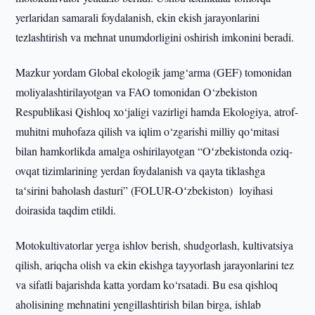
yerlaridan samarali foydalanish, ekin ekish jarayonlarini
tezlashtirish va mehnat unumdorligini oshirish imkonini beradi.
Mazkur yordam Global ekologik jamg‘arma (GEF) tomonidan
moliyalashtirilayotgan va FAO tomonidan O‘zbekiston
Respublikasi Qishloq xo‘jaligi vazirligi hamda Ekologiya, atrof-
muhitni muhofaza qilish va iqlim o‘zgarishi milliy qo‘mitasi
bilan hamkorlikda amalga oshirilayotgan “Oʻzbekistonda oziq-
ovqat tizimlarining yerdan foydalanish va qayta tiklashga
taʻsirini baholash dasturi” (FOLUR-Oʻzbekiston) loyihasi
doirasida taqdim etildi.
Motokultivatorlar yerga ishlov berish, shudgorlash, kultivatsiya
qilish, ariqcha olish va ekin ekishga tayyorlash jarayonlarini tez
va sifatli bajarishda katta yordam ko‘rsatadi. Bu esa qishloq
aholisining mehnatini yengillashtirish bilan birga, ishlab