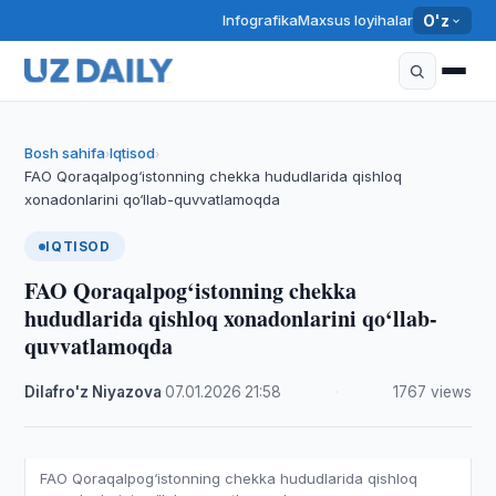
Infografika
Maxsus loyihalar
O'z
Bosh sahifa
Iqtisod
›
›
FAO Qoraqalpog‘istonning chekka hududlarida qishloq
xonadonlarini qo‘llab-quvvatlamoqda
IQTISOD
FAO Qoraqalpog‘istonning chekka
hududlarida qishloq xonadonlarini qo‘llab-
quvvatlamoqda
Dilafro'z Niyazova
·
07.01.2026
·
21:58
·
1767 views
FAO Qoraqalpog‘istonning chekka hududlarida qishloq