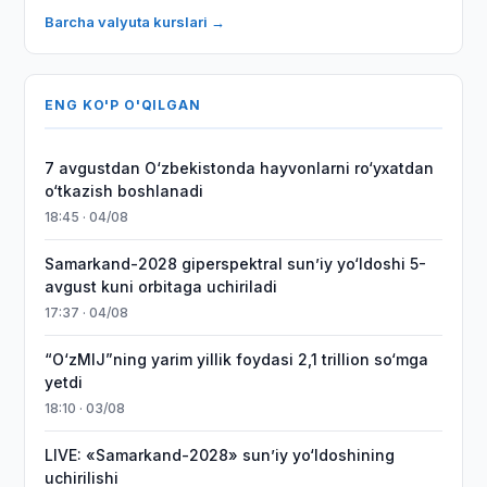
Barcha valyuta kurslari →
ENG KO'P O'QILGAN
7 avgustdan O‘zbekistonda hayvonlarni ro‘yxatdan
o‘tkazish boshlanadi
18:45 · 04/08
Samarkand-2028 giperspektral sun’iy yo‘ldoshi 5-
avgust kuni orbitaga uchiriladi
17:37 · 04/08
“O‘zMIJ”ning yarim yillik foydasi 2,1 trillion so‘mga
yetdi
18:10 · 03/08
LIVE: «Samarkand-2028» sun’iy yo‘ldoshining
uchirilishi