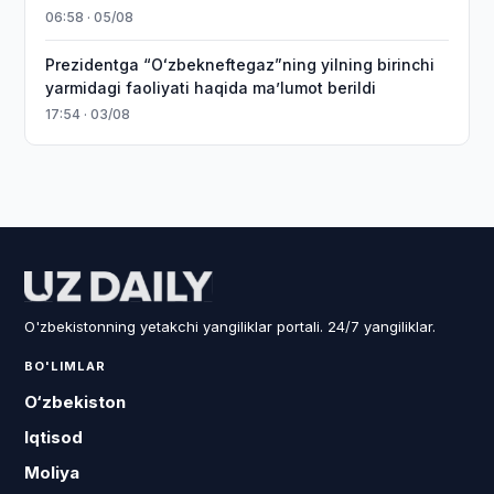
06:58 · 05/08
Prezidentga “Oʻzbekneftegaz”ning yilning birinchi
yarmidagi faoliyati haqida maʼlumot berildi
17:54 · 03/08
O'zbekistonning yetakchi yangiliklar portali. 24/7 yangiliklar.
BO'LIMLAR
O‘zbekiston
Iqtisod
Moliya