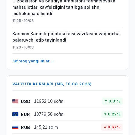
Oʻzbekiston va Saudiya Arabistoni farmatsevtika
mahsulotlari xavfsizligini tartibga solishni
muhokama qilishdi
11:25 · 10/08
Karimov Kadastr palatasi raisi vazifasini vaqtincha
bajaruvchi etib tayinlandi
11:20 · 10/08
Ko'proq yangiliklar →
VALYUTA KURSLARI (MB, 10.08.2026)
USD
11952,10 so'm
↑ 0.31%
EUR
13779,58 so'm
↑ 0.22%
RUB
145,21 so'm
↓ 0.67%