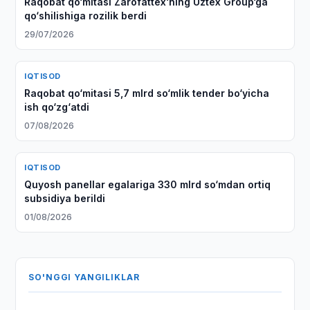
Raqobat qo‘mitasi Zarofattex‘ning Uztex Group‘ga
qo‘shilishiga rozilik berdi
29/07/2026
IQTISOD
Raqobat qo‘mitasi 5,7 mlrd so‘mlik tender bo‘yicha
ish qo‘zg‘atdi
07/08/2026
IQTISOD
Quyosh panellar egalariga 330 mlrd so‘mdan ortiq
subsidiya berildi
01/08/2026
SO'NGGI YANGILIKLAR