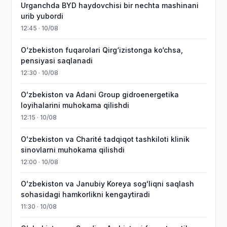
Urganchda BYD haydovchisi bir nechta mashinani
urib yubordi
12:45 · 10/08
O‘zbekiston fuqarolari Qirg‘izistonga ko‘chsa,
pensiyasi saqlanadi
12:30 · 10/08
Oʻzbekiston va Adani Group gidroenergetika
loyihalarini muhokama qilishdi
12:15 · 10/08
Oʻzbekiston va Charité tadqiqot tashkiloti klinik
sinovlarni muhokama qilishdi
12:00 · 10/08
Oʻzbekiston va Janubiy Koreya sogʻliqni saqlash
sohasidagi hamkorlikni kengaytiradi
11:30 · 10/08