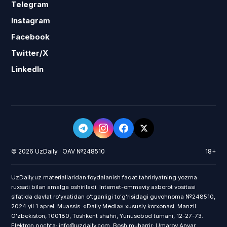
Telegram
Instagram
Facebook
Twitter/X
LinkedIn
© 2026 UzDaily · OAV №248510
18+
UzDaily.uz materiallaridan foydalanish faqat tahririyatning yozma
ruxsati bilan amalga oshiriladi. Internet-ommaviy axborot vositasi
sifatida davlat roʻyxatidan oʻtganligi toʻgʻrisidagi guvohnoma №248510,
2024 yil 1 aprel. Muassis: «Daily Media» xususiy korxonasi. Manzil:
Oʻzbekiston, 100180, Toshkent shahri, Yunusobod tumani, 12-27-73.
Elektron pochta: info@uzdaily.com. Bosh muharrir: Umarov Anvar