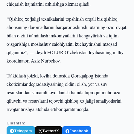
chiqarish hajmlarini oshirishga xizmat qiladi.
“Qishloq xo‘jaligi texnikalarini topshirish orqali biz qishloq
aholisining daromadlarini barqaror oshirish, ularning oziq-ovqat
bilan o‘zini ta’minlash imkoniyatlarini kengaytirish va iqlim
o‘zgarishiga moslashuv salohiyatini kuchaytirishni maqsad
qilganmiz”, — deydi FOLUR-Oʻzbekiston loyihasining milliy
koordinatori Aziz Nurbekov.
Ta’kidlash joizki, loyiha doirasida Qoraqalpog‘istonda
ekotizimlar degradatsiyasining oldini olish, yer va suv
resurslaridan samarali foydalanish hamda tuproqni muhofaza
qiluvchi va resurslarni tejovchi qishloq xo‘jaligi amaliyotlarini
rivojlantirishga alohida e’tibor qaratilmoqda.
Ulashish:
Telegram
Twitter/X
Facebook