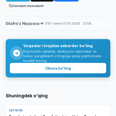
Havolani nusxalash
Dilafro'z Niyazova
·
👁 1767 views
·
07.01.2026 · 21:58
Voqealar rivojidan xabardor bo‘ling
Eng muhim xabarlar, eksklyuziv reportajlar va
tezkor yangiliklarni o‘zingizga qulay platformada
kuzatib boring.
Obuna bo'ling
Shuningdek o'qing
IQTISOD