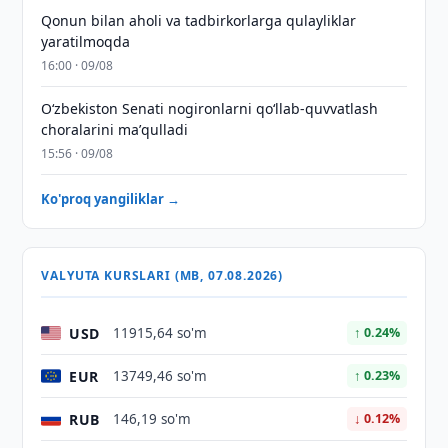
Qonun bilan aholi va tadbirkorlarga qulayliklar
yaratilmoqda
16:00 · 09/08
Oʻzbekiston Senati nogironlarni qoʻllab-quvvatlash
choralarini maʼqulladi
15:56 · 09/08
Ko'proq yangiliklar →
VALYUTA KURSLARI (MB, 07.08.2026)
USD
11915,64 so'm
↑ 0.24%
EUR
13749,46 so'm
↑ 0.23%
RUB
146,19 so'm
↓ 0.12%