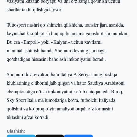
vaziyatni kuzatib boryapti va uni o‘z safiga qo‘shish uchun
shartlar taklif qilishga tayyor.
Tuttosport nashri qo‘shimcha qilishicha, transfer ijara asosida,
keyinchalik sotib olish huquqi bilan amalga oshirilishi mumkin.
Bu esa «Empoli» yoki «Kalyari» uchun xavflarni
minimallashtirish hamda Shomurodovning jamoaga
qo‘shadigan hissasini baholash imkoniyatini beradi.
Shomurodov avvalroq ham Italiya A Seriyasining boshqa
klublarining e’tiborini jalb qilgan va hatto Saudiya Arabistoni
chempionatiga o‘tish imkoniyatini ko‘rib chiqqan edi. Biroq,
Sky Sport Italia ma’lumotlariga ko‘ra, futbolchi Italiyada
qolishni va ko‘proq o‘yin amaliyoti orqali o‘z formasini
tiklashni afzal ko‘radi.
Ulashish: