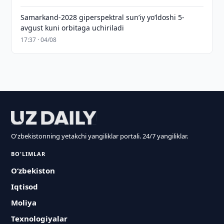
Samarkand-2028 giperspektral sun’iy yo‘ldoshi 5-
avgust kuni orbitaga uchiriladi
17:37 · 04/08
O'zbekistonning yetakchi yangiliklar portali. 24/7 yangiliklar.
BO'LIMLAR
O‘zbekiston
Iqtisod
Moliya
Texnologiyalar