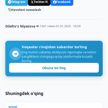
Telegram
Twitter/X
Facebook
Havolani nusxalash
Dilafro'z Niyazova
·
👁 1541 views
·
01.01.2025 · 16:59
Voqealar rivojidan xabardor bo‘ling
Eng muhim xabarlar, eksklyuziv reportajlar va tezkor
yangiliklarni o‘zingizga qulay platformada kuzatib
boring.
Obuna bo'ling
Shuningdek o'qing
SPORT