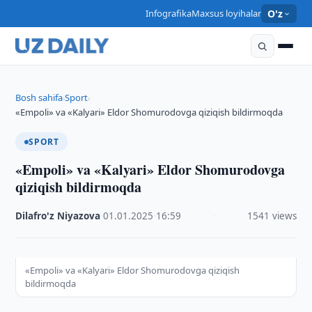
Infografika
Maxsus loyihalar
O'z
Bosh sahifa
Sport
›
›
«Empoli» va «Kalyari» Eldor Shomurodovga qiziqish bildirmoqda
SPORT
«Empoli» va «Kalyari» Eldor Shomurodovga
qiziqish bildirmoqda
Dilafro'z Niyazova
·
01.01.2025
·
16:59
·
1541 views
«Empoli» va «Kalyari» Eldor Shomurodovga qiziqish
bildirmoqda