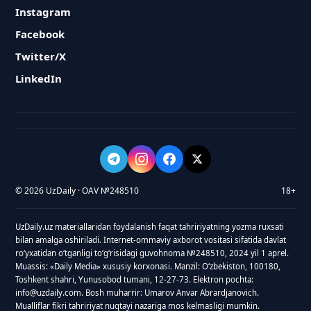
Instagram
Facebook
Twitter/X
LinkedIn
© 2026 UzDaily · OAV №248510
18+
UzDaily.uz materiallaridan foydalanish faqat tahririyatning yozma ruxsati
bilan amalga oshiriladi. Internet-ommaviy axborot vositasi sifatida davlat
roʻyxatidan oʻtganligi toʻgʻrisidagi guvohnoma №248510, 2024 yil 1 aprel.
Muassis: «Daily Media» xususiy korxonasi. Manzil: Oʻzbekiston, 100180,
Toshkent shahri, Yunusobod tumani, 12-27-73. Elektron pochta:
info@uzdaily.com. Bosh muharrir: Umarov Anvar Abrardjanovich.
Mualliflar fikri tahririyat nuqtayi nazariga mos kelmasligi mumkin.