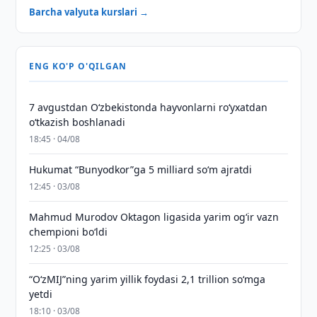
Barcha valyuta kurslari →
ENG KO'P O'QILGAN
7 avgustdan O‘zbekistonda hayvonlarni ro‘yxatdan
o‘tkazish boshlanadi
18:45 · 04/08
Hukumat “Bunyodkor”ga 5 milliard so‘m ajratdi
12:45 · 03/08
Mahmud Murodov Oktagon ligasida yarim og‘ir vazn
chempioni bo‘ldi
12:25 · 03/08
“O‘zMIJ”ning yarim yillik foydasi 2,1 trillion so‘mga
yetdi
18:10 · 03/08