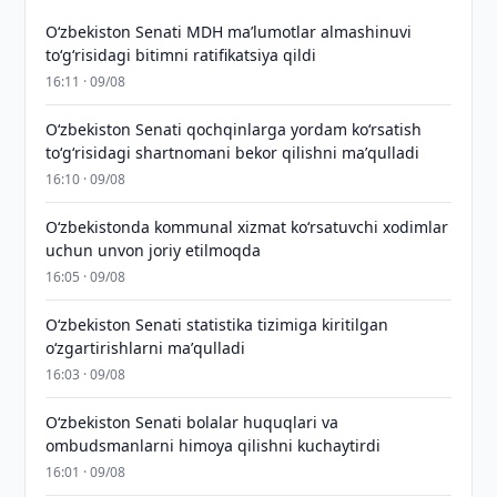
Oʻzbekiston Senati MDH maʼlumotlar almashinuvi
toʻgʻrisidagi bitimni ratifikatsiya qildi
16:11 · 09/08
Oʻzbekiston Senati qochqinlarga yordam koʻrsatish
toʻgʻrisidagi shartnomani bekor qilishni maʼqulladi
16:10 · 09/08
Oʻzbekistonda kommunal xizmat koʻrsatuvchi xodimlar
uchun unvon joriy etilmoqda
16:05 · 09/08
Oʻzbekiston Senati statistika tizimiga kiritilgan
oʻzgartirishlarni maʼqulladi
16:03 · 09/08
Oʻzbekiston Senati bolalar huquqlari va
ombudsmanlarni himoya qilishni kuchaytirdi
16:01 · 09/08