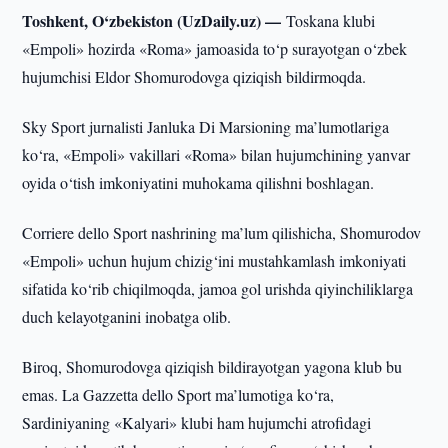
Toshkent, O‘zbekiston (UzDaily.uz) —
Toskana klubi
«Empoli» hozirda «Roma» jamoasida to‘p surayotgan o‘zbek
hujumchisi Eldor Shomurodovga qiziqish bildirmoqda.
Sky Sport jurnalisti Janluka Di Marsioning ma’lumotlariga
ko‘ra, «Empoli» vakillari «Roma» bilan hujumchining yanvar
oyida o‘tish imkoniyatini muhokama qilishni boshlagan.
Corriere dello Sport nashrining ma’lum qilishicha, Shomurodov
«Empoli» uchun hujum chizig‘ini mustahkamlash imkoniyati
sifatida ko‘rib chiqilmoqda, jamoa gol urishda qiyinchiliklarga
duch kelayotganini inobatga olib.
Biroq, Shomurodovga qiziqish bildirayotgan yagona klub bu
emas. La Gazzetta dello Sport ma’lumotiga ko‘ra,
Sardiniyaning «Kalyari» klubi ham hujumchi atrofidagi