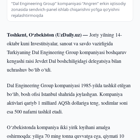
“Dal Engineering Group” kompaniyasi “Angren” erkin iqtisodiy
zonasida sendvich-panel ishlab chiqarishni yo‘lga qo‘yishni
rejalashtirmoqda
Toshkent, O‘zbekiston (UzDaily.uz) —
Joriy yilning 14-
oktabr kuni Investitsiyalar, sanoat va savdo vazirligida
Turkiyaning Dal Engineering Group kompaniyasi boshqaruv
kengashi raisi Jevdet Dal boshchiligidagi delegatsiya bilan
uchrashuv bo‘lib o‘tdi.
Dal Engineering Group kompaniyasi 1985-yilda tashkil etilgan
bo‘lib, bosh ofisi Istanbul shahrida joylashgan. Kompaniya
aktivlari qariyb 1 milliard AQSh dollariga teng, xodimlar soni
esa 500 nafarni tashkil etadi.
O‘zbekistonda kompaniya ikki yirik loyihani amalga
oshirmoqda: yiliga 70 ming tonna quvvatga ega, qiymati 10