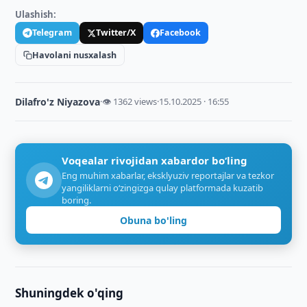
Ulashish:
Telegram
Twitter/X
Facebook
Havolani nusxalash
Dilafro'z Niyazova
·
👁 1362 views
·
15.10.2025 · 16:55
Voqealar rivojidan xabardor bo‘ling
Eng muhim xabarlar, eksklyuziv reportajlar va tezkor
yangiliklarni o‘zingizga qulay platformada kuzatib
boring.
Obuna bo'ling
Shuningdek o'qing