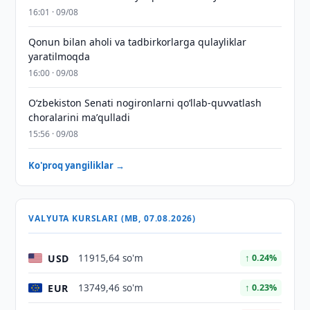
16:01 · 09/08
Qonun bilan aholi va tadbirkorlarga qulayliklar
yaratilmoqda
16:00 · 09/08
Oʻzbekiston Senati nogironlarni qoʻllab-quvvatlash
choralarini maʼqulladi
15:56 · 09/08
Ko'proq yangiliklar →
VALYUTA KURSLARI (MB, 07.08.2026)
USD
11915,64 so'm
↑ 0.24%
EUR
13749,46 so'm
↑ 0.23%