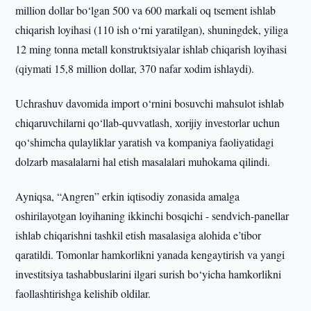
million dollar bo‘lgan 500 va 600 markali oq tsement ishlab
chiqarish loyihasi (110 ish o‘rni yaratilgan), shuningdek, yiliga
12 ming tonna metall konstruktsiyalar ishlab chiqarish loyihasi
(qiymati 15,8 million dollar, 370 nafar xodim ishlaydi).
Uchrashuv davomida import o‘rnini bosuvchi mahsulot ishlab
chiqaruvchilarni qo‘llab-quvvatlash, xorijiy investorlar uchun
qo‘shimcha qulayliklar yaratish va kompaniya faoliyatidagi
dolzarb masalalarni hal etish masalalari muhokama qilindi.
Ayniqsa, “Angren” erkin iqtisodiy zonasida amalga
oshirilayotgan loyihaning ikkinchi bosqichi - sendvich-panellar
ishlab chiqarishni tashkil etish masalasiga alohida e’tibor
qaratildi. Tomonlar hamkorlikni yanada kengaytirish va yangi
investitsiya tashabbuslarini ilgari surish bo‘yicha hamkorlikni
faollashtirishga kelishib oldilar.