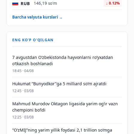
RUB
146,19 so'm
↓ 0.12%
Barcha valyuta kurslari →
ENG KO'P O'QILGAN
7 avgustdan O‘zbekistonda hayvonlarni ro‘yxatdan
o‘tkazish boshlanadi
18:45 · 04/08
Hukumat “Bunyodkor”ga 5 milliard so‘m ajratdi
12:45 · 03/08
Mahmud Murodov Oktagon ligasida yarim og‘ir vazn
chempioni bo‘ldi
12:25 · 03/08
“O‘zMIJ”ning yarim yillik foydasi 2,1 trillion so‘mga