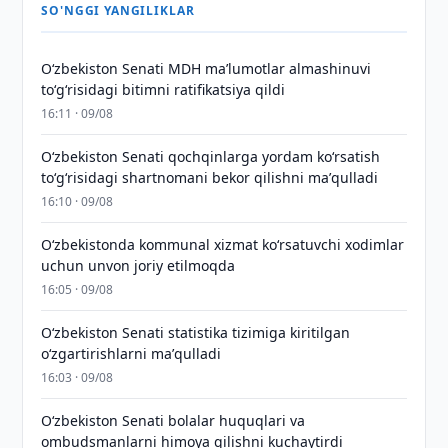
SO'NGGI YANGILIKLAR
Oʻzbekiston Senati MDH maʼlumotlar almashinuvi
toʻgʻrisidagi bitimni ratifikatsiya qildi
16:11 · 09/08
Oʻzbekiston Senati qochqinlarga yordam koʻrsatish
toʻgʻrisidagi shartnomani bekor qilishni maʼqulladi
16:10 · 09/08
Oʻzbekistonda kommunal xizmat koʻrsatuvchi xodimlar
uchun unvon joriy etilmoqda
16:05 · 09/08
Oʻzbekiston Senati statistika tizimiga kiritilgan
oʻzgartirishlarni maʼqulladi
16:03 · 09/08
Oʻzbekiston Senati bolalar huquqlari va
ombudsmanlarni himoya qilishni kuchaytirdi