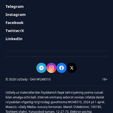
Telegram
Instagram
Facebook
Twitter/X
LinkedIn
© 2026 UzDaily · OAV №248510
18+
UzDaily.uz materiallaridan foydalanish faqat tahririyatning yozma ruxsati
bilan amalga oshiriladi. Internet-ommaviy axborot vositasi sifatida davlat
roʻyxatidan oʻtganligi toʻgʻrisidagi guvohnoma №248510, 2024 yil 1 aprel.
Muassis: «Daily Media» xususiy korxonasi. Manzil: Oʻzbekiston, 100180,
Toshkent shahri, Yunusobod tumani, 12-27-73. Elektron pochta: