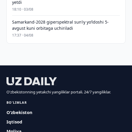
yetdi
18:10 · 03/08
Samarkand-2028 giperspektral sun’iy yo‘ldoshi 5-
avgust kuni orbitaga uchiriladi
17:37 · 04/08
O'zbekistonning yetakchi yangiliklar portali. 24/7 yangiliklar.
BO'LIMLAR
O‘zbekiston
Iqtisod
Moliya