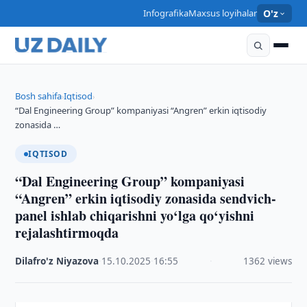
Infografika
Maxsus loyihalar
O'z
Bosh sahifa
Iqtisod
›
›
“Dal Engineering Group” kompaniyasi “Angren” erkin iqtisodiy
zonasida …
IQTISOD
“Dal Engineering Group” kompaniyasi
“Angren” erkin iqtisodiy zonasida sendvich-
panel ishlab chiqarishni yo‘lga qo‘yishni
rejalashtirmoqda
Dilafro'z Niyazova
·
15.10.2025
·
16:55
·
1362 views