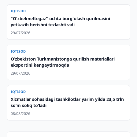
IQTISOD
"O'zbekneftegaz" uchta burg'ulash qurilmasini
yetkazib berishni tezlashtiradi
29/07/2026
IQTISOD
Oʻzbekiston Turkmanistonga qurilish materiallari
eksportini kengaytirmoqda
29/07/2026
IQTISOD
Xizmatlar sohasidagi tashkilotlar yarim yilda 23,5 trln
so‘m soliq to‘ladi
08/08/2026