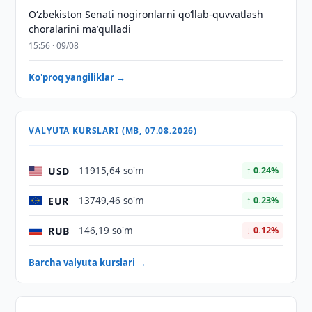
Oʻzbekiston Senati nogironlarni qoʻllab-quvvatlash
choralarini maʼqulladi
15:56 · 09/08
Ko'proq yangiliklar →
VALYUTA KURSLARI (MB, 07.08.2026)
USD
11915,64 so'm
↑ 0.24%
EUR
13749,46 so'm
↑ 0.23%
RUB
146,19 so'm
↓ 0.12%
Barcha valyuta kurslari →