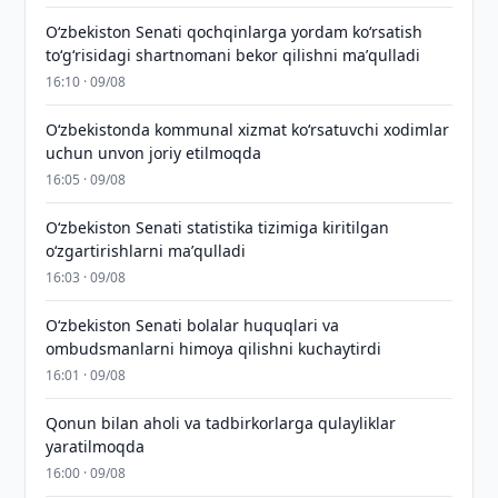
Oʻzbekiston Senati qochqinlarga yordam koʻrsatish
toʻgʻrisidagi shartnomani bekor qilishni maʼqulladi
16:10 · 09/08
Oʻzbekistonda kommunal xizmat koʻrsatuvchi xodimlar
uchun unvon joriy etilmoqda
16:05 · 09/08
Oʻzbekiston Senati statistika tizimiga kiritilgan
oʻzgartirishlarni maʼqulladi
16:03 · 09/08
Oʻzbekiston Senati bolalar huquqlari va
ombudsmanlarni himoya qilishni kuchaytirdi
16:01 · 09/08
Qonun bilan aholi va tadbirkorlarga qulayliklar
yaratilmoqda
16:00 · 09/08