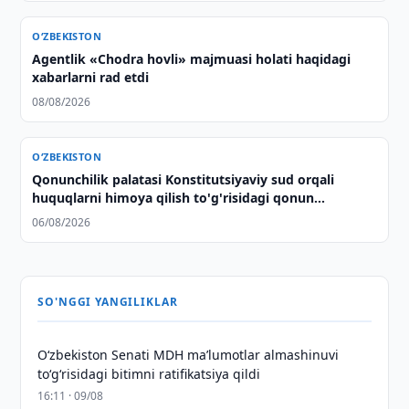
O‘ZBEKISTON
Agentlik «Chodra hovli» majmuasi holati haqidagi
xabarlarni rad etdi
08/08/2026
O‘ZBEKISTON
Qonunchilik palatasi Konstitutsiyaviy sud orqali
huquqlarni himoya qilish to'g'risidagi qonun
loyihasini ma'qulladi
06/08/2026
SO'NGGI YANGILIKLAR
Oʻzbekiston Senati MDH maʼlumotlar almashinuvi
toʻgʻrisidagi bitimni ratifikatsiya qildi
16:11 · 09/08