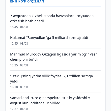
ENG KO'P O'QILGAN
7 avgustdan O‘zbekistonda hayvonlarni ro‘yxatdan
o‘tkazish boshlanadi
18:45 · 04/08
Hukumat “Bunyodkor”ga 5 milliard so‘m ajratdi
12:45 · 03/08
Mahmud Murodov Oktagon ligasida yarim og‘ir vazn
chempioni bo‘ldi
12:25 · 03/08
“O‘zMIJ”ning yarim yillik foydasi 2,1 trillion so‘mga
yetdi
18:10 · 03/08
Samarkand-2028 giperspektral sun’iy yo‘ldoshi 5-
avgust kuni orbitaga uchiriladi
17:37 · 04/08