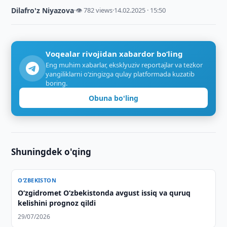
Dilafro'z Niyazova
·
👁 782 views
·
14.02.2025 · 15:50
Voqealar rivojidan xabardor bo‘ling
Eng muhim xabarlar, eksklyuziv reportajlar va tezkor
yangiliklarni o‘zingizga qulay platformada kuzatib
boring.
Obuna bo'ling
Shuningdek o'qing
O‘ZBEKISTON
O‘zgidromet O‘zbekistonda avgust issiq va quruq
kelishini prognoz qildi
29/07/2026