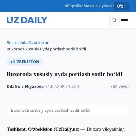
Infografika
Maxsus loyihalar
O'z
Bosh sahifa
O‘zbekiston
›
›
Buxoroda xususiy uyda portlash sodir bo‘ldi
O‘ZBEKISTON
Buxoroda xususiy uyda portlash sodir bo‘ldi
Dilafro'z Niyazova
·
14.02.2025
·
15:50
·
782 views
Buxoroda xususiy uyda portlash sodir bo‘ldi
Toshkent, O‘zbekiston (UzDaily.uz) —
Buxoro viloyatining