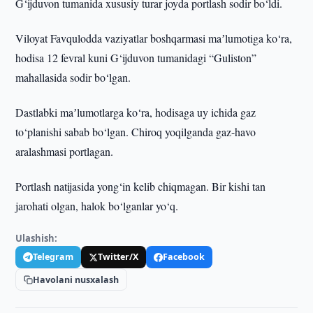
G‘ijduvon tumanida xususiy turar joyda portlash sodir bo‘ldi.
Viloyat Favqulodda vaziyatlar boshqarmasi maʼlumotiga ko‘ra,
hodisa 12 fevral kuni G‘ijduvon tumanidagi “Guliston”
mahallasida sodir bo‘lgan.
Dastlabki maʼlumotlarga ko‘ra, hodisaga uy ichida gaz
to‘planishi sabab bo‘lgan. Chiroq yoqilganda gaz-havo
aralashmasi portlagan.
Portlash natijasida yong‘in kelib chiqmagan. Bir kishi tan
jarohati olgan, halok bo‘lganlar yo‘q.
Ulashish:
Telegram
Twitter/X
Facebook
Havolani nusxalash