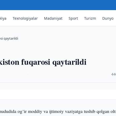
liya
Texnologiyalar
Madaniyat
Sport
Turizm
Dunyo
i qaytarildi
iston fuqarosi qaytarildi
·
44
hududida og‘ir moddiy va ijtimoiy vaziyatga tushib qolgan olt