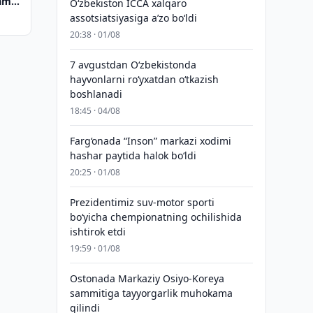
kama
O‘zbekiston ICCA xalqaro
assotsiatsiyasiga aʼzo bo‘ldi
20:38 · 01/08
7 avgustdan O‘zbekistonda
hayvonlarni ro‘yxatdan o‘tkazish
boshlanadi
18:45 · 04/08
Farg‘onada “Inson” markazi xodimi
hashar paytida halok bo‘ldi
20:25 · 01/08
Prezidentimiz suv-motor sporti
bo‘yicha chempionatning ochilishida
ishtirok etdi
19:59 · 01/08
Ostonada Markaziy Osiyo-Koreya
sammitiga tayyorgarlik muhokama
qilindi