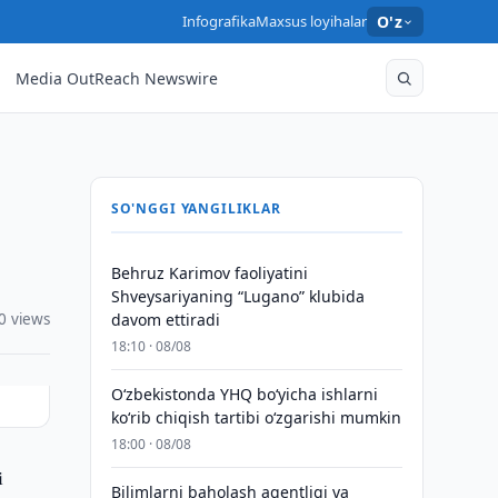
Infografika
Maxsus loyihalar
O'z
Media OutReach Newswire
SO'NGGI YANGILIKLAR
Behruz Karimov faoliyatini
Shveysariyaning “Lugano” klubida
0 views
davom ettiradi
18:10 · 08/08
O‘zbekistonda YHQ bo‘yicha ishlarni
ko‘rib chiqish tartibi o‘zgarishi mumkin
18:00 · 08/08
i
Bilimlarni baholash agentligi va