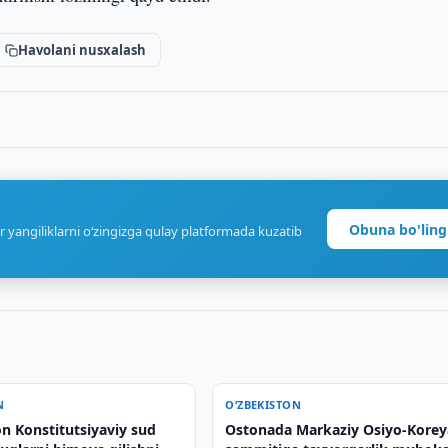
Havolani nusxalash
Obuna bo'ling
r yangiliklarni o‘zingizga qulay platformada kuzatib
N
O‘ZBEKISTON
n Konstitutsiyaviy sud
Ostonada Markaziy Osiyo-Korey