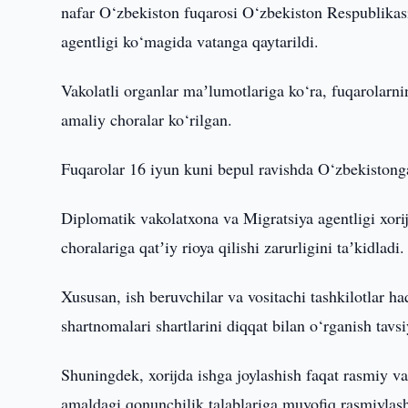
nafar O‘zbekiston fuqarosi O‘zbekiston Respublikas
agentligi ko‘magida vatanga qaytarildi.
Vakolatli organlar maʼlumotlariga ko‘ra, fuqarolarni
amaliy choralar ko‘rilgan.
Fuqarolar 16 iyun kuni bepul ravishda O‘zbekistonga 
Diplomatik vakolatxona va Migratsiya agentligi xori
choralariga qatʼiy rioya qilishi zarurligini taʼkidladi.
Xususan, ish beruvchilar va vositachi tashkilotlar 
shartnomalari shartlarini diqqat bilan o‘rganish tavsiy
Shuningdek, xorijda ishga joylashish faqat rasmiy va 
amaldagi qonunchilik talablariga muvofiq rasmiylashti