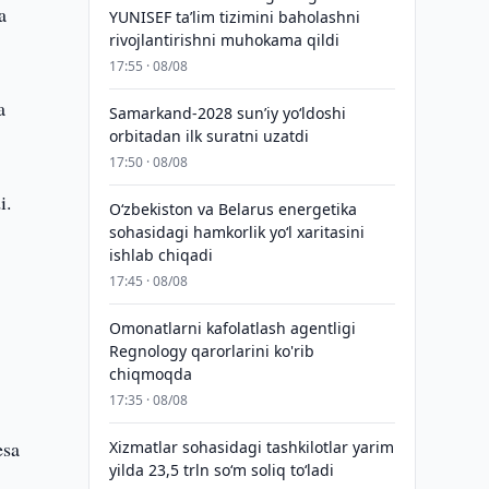
a
YUNISEF taʼlim tizimini baholashni
rivojlantirishni muhokama qildi
17:55 · 08/08
a
Samarkand-2028 sunʼiy yo‘ldoshi
orbitadan ilk suratni uzatdi
17:50 · 08/08
i.
Oʻzbekiston va Belarus energetika
sohasidagi hamkorlik yoʻl xaritasini
ishlab chiqadi
17:45 · 08/08
Omonatlarni kafolatlash agentligi
Regnology qarorlarini ko'rib
chiqmoqda
17:35 · 08/08
esa
Xizmatlar sohasidagi tashkilotlar yarim
yilda 23,5 trln so‘m soliq to‘ladi