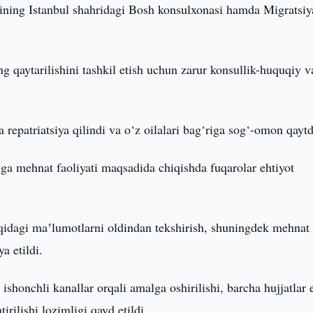
ining Istanbul shahridagi Bosh konsulxonasi hamda Migratsiy
ng qaytarilishini tashkil etish uchun zarur konsullik-huquqiy v
repatriatsiya qilindi va o‘z oilalari bag‘riga sog‘-omon qaytd
jga mehnat faoliyati maqsadida chiqishda fuqarolar ehtiyot
haqidagi maʼlumotlarni oldindan tekshirish, shuningdek mehnat
a etildi.
ishonchli kanallar orqali amalga oshirilishi, barcha hujjatlar 
rilishi lozimligi qayd etildi.