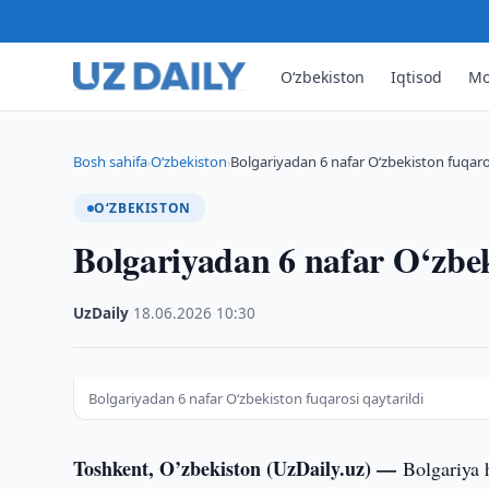
O‘zbekiston
Iqtisod
Mo
Bosh sahifa
O‘zbekiston
Bolgariyadan 6 nafar O‘zbekiston fuqaros
›
›
O‘ZBEKISTON
Bolgariyadan 6 nafar O‘zbek
UzDaily
·
18.06.2026
·
10:30
Bolgariyadan 6 nafar O‘zbekiston fuqarosi qaytarildi
Toshkent, O’zbekiston (UzDaily.uz) —
Bolgariya 