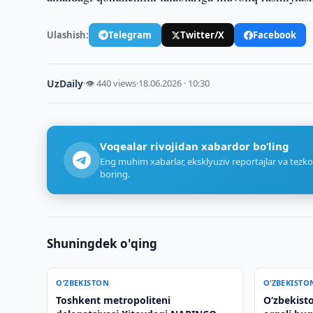
Ulashish:
Telegram
Twitter/X
Facebook
UzDaily
·
👁 440 views
·
18.06.2026 · 10:30
Voqealar rivojidan xabardor bo‘ling
Eng muhim xabarlar, eksklyuziv reportajlar va tezko
boring.
Shuningdek o'qing
O‘ZBEKISTON
O‘ZBEKISTO
Toshkent metropoliteni
Oʻzbekisto