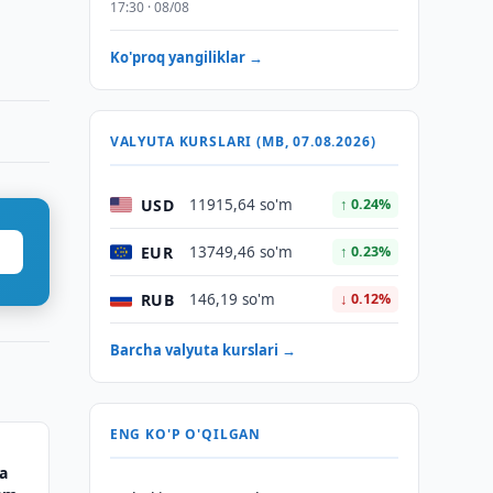
17:30 · 08/08
Ko'proq yangiliklar →
VALYUTA KURSLARI (MB, 07.08.2026)
USD
11915,64 so'm
↑ 0.24%
EUR
13749,46 so'm
↑ 0.23%
RUB
146,19 so'm
↓ 0.12%
Barcha valyuta kurslari →
ENG KO'P O'QILGAN
a