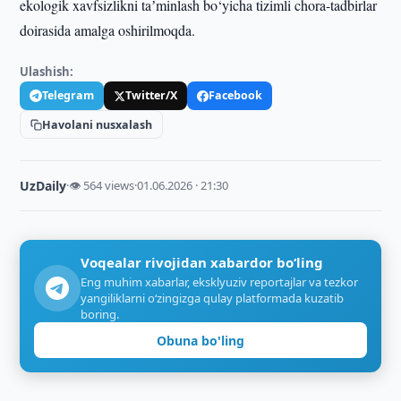
ekologik xavfsizlikni taʼminlash bo‘yicha tizimli chora-tadbirlar
doirasida amalga oshirilmoqda.
Ulashish:
Telegram
Twitter/X
Facebook
Havolani nusxalash
UzDaily
·
👁 564 views
·
01.06.2026 · 21:30
Voqealar rivojidan xabardor bo‘ling
Eng muhim xabarlar, eksklyuziv reportajlar va tezkor
yangiliklarni o‘zingizga qulay platformada kuzatib
boring.
Obuna bo'ling