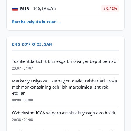
RUB
146,19 so'm
↓ 0.12%
Barcha valyuta kurslari →
ENG KO'P O'QILGAN
Toshkentda kichik biznesga bino va yer bepul beriladi
23:07 · 31/07
Markaziy Osiyo va Ozarbayjon davlat rahbarlari “Boku”
mehmonxonasining ochilish marosimida ishtirok
etdilar
00:00 · 01/08
O‘zbekiston ICCA xalqaro assotsiatsiyasiga aʼzo bo‘ldi
20:38 · 01/08