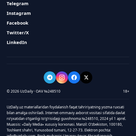
Telegram
Instagram
Facebook
Twitter/X
LinkedIn
© 2026 UzDaily · OAV №248510
18+
UzDaily.uz materiallaridan foydalanish faqat tahririyatning yozma ruxsati
bilan amalga oshiriladi. Internet-ommaviy axborot vositasi sifatida davlat
roʻyxatidan oʻtganligi toʻgʻrisidagi guvohnoma №248510, 2024 yil 1 aprel.
Muassis: «Daily Media» xususiy korxonasi. Manzil: Oʻzbekiston, 100180,
Toshkent shahri, Yunusobod tumani, 12-27-73. Elektron pochta:
info@uzdaily.com. Bosh muharrir: Umarov Anvar Abrardjanovich.