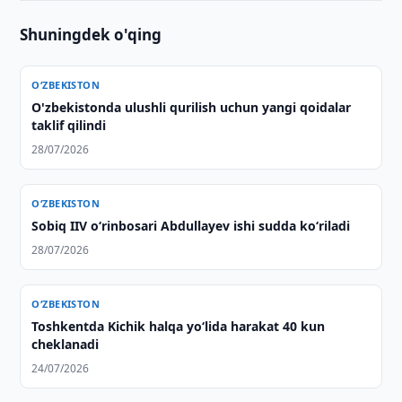
Shuningdek o'qing
O‘ZBEKISTON
O'zbekistonda ulushli qurilish uchun yangi qoidalar
taklif qilindi
28/07/2026
O‘ZBEKISTON
Sobiq IIV o‘rinbosari Abdullayev ishi sudda ko‘riladi
28/07/2026
O‘ZBEKISTON
Toshkentda Kichik halqa yo‘lida harakat 40 kun
cheklanadi
24/07/2026