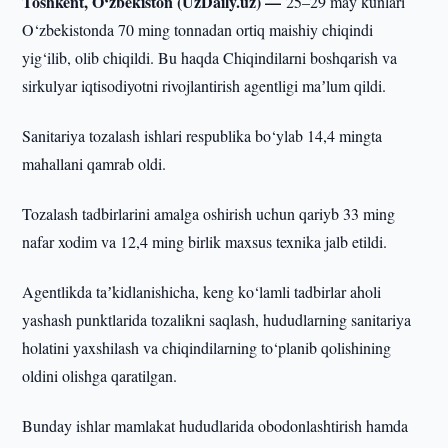
Toshkent, O‘zbekiston (UzDaily.uz) —
25–29 may kunlari
O‘zbekistonda 70 ming tonnadan ortiq maishiy chiqindi
yig‘ilib, olib chiqildi. Bu haqda Chiqindilarni boshqarish va
sirkulyar iqtisodiyotni rivojlantirish agentligi maʼlum qildi.
Sanitariya tozalash ishlari respublika bo‘ylab 14,4 mingta
mahallani qamrab oldi.
Tozalash tadbirlarini amalga oshirish uchun qariyb 33 ming
nafar xodim va 12,4 ming birlik maxsus texnika jalb etildi.
Agentlikda taʼkidlanishicha, keng ko‘lamli tadbirlar aholi
yashash punktlarida tozalikni saqlash, hududlarning sanitariya
holatini yaxshilash va chiqindilarning to‘planib qolishining
oldini olishga qaratilgan.
Bunday ishlar mamlakat hududlarida obodonlashtirish hamda