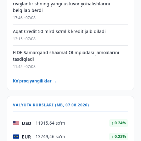
rivojlantirishning yangi ustuvor yoʻnalishlarini
belgilab berdi
17:46 · 07/08
Agat Credit 50 mlrd so‘mlik kredit jalb qiladi
12:15 · 07/08
FIDE Samarqand shaxmat Olimpiadasi jamoalarini
tasdiqladi
11:45 · 07/08
Ko'proq yangiliklar →
VALYUTA KURSLARI (MB, 07.08.2026)
USD
11915,64 so'm
↑ 0.24%
EUR
13749,46 so'm
↑ 0.23%