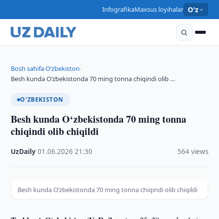
Infografika
Maxsus loyihalar
O'z
Bosh sahifa
O‘zbekiston
›
›
Besh kunda O‘zbekistonda 70 ming tonna chiqindi olib …
O‘ZBEKISTON
Besh kunda O‘zbekistonda 70 ming tonna
chiqindi olib chiqildi
UzDaily
·
01.06.2026
·
21:30
·
564 views
Besh kunda O‘zbekistonda 70 ming tonna chiqindi olib chiqildi