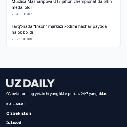
Muxlisa Masharipova U17 jahon chempionatida oltin
medal oldi
23:45 · 31/07
Farg‘onada “Inson” markazi xodimi hashar paytida
halok bo‘ldi
20:25 · 01/08
O'zbekistonning yetakchi yangiliklar portali. 24/7 yangiliklar.
BO'LIMLAR
O‘zbekiston
Iqtisod