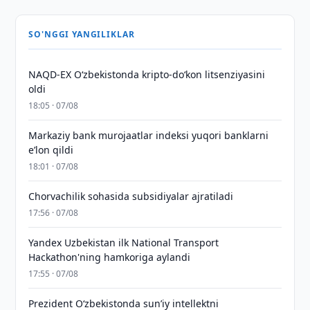
SO'NGGI YANGILIKLAR
NAQD-EX O‘zbekistonda kripto-do‘kon litsenziyasini
oldi
18:05 · 07/08
Markaziy bank murojaatlar indeksi yuqori banklarni
eʼlon qildi
18:01 · 07/08
Chorvachilik sohasida subsidiyalar ajratiladi
17:56 · 07/08
Yandex Uzbekistan ilk National Transport
Hackathon'ning hamkoriga aylandi
17:55 · 07/08
Prezident Oʻzbekistonda sunʼiy intellektni