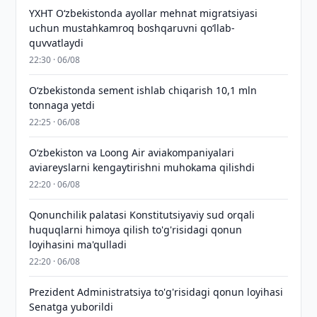
YXHT O‘zbekistonda ayollar mehnat migratsiyasi
uchun mustahkamroq boshqaruvni qo‘llab-
quvvatlaydi
22:30 · 06/08
O‘zbekistonda sement ishlab chiqarish 10,1 mln
tonnaga yetdi
22:25 · 06/08
Oʻzbekiston va Loong Air aviakompaniyalari
aviareyslarni kengaytirishni muhokama qilishdi
22:20 · 06/08
Qonunchilik palatasi Konstitutsiyaviy sud orqali
huquqlarni himoya qilish to'g'risidagi qonun
loyihasini ma'qulladi
22:20 · 06/08
Prezident Administratsiya to'g'risidagi qonun loyihasi
Senatga yuborildi