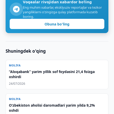
Voqealar rivojidan xabardor bo‘ling
Eng muhim xabarlar, eksklyuziv reportajlar va tezkor
yangiliklarni o‘zingizga qulay platformada kuzatib
boring.
Obuna bo'ling
Shuningdek o'qing
MOLIYA
“Aloqabank” yarim yillik sof foydasini 21,4 foizga
oshirdi
24/07/2026
MOLIYA
O‘zbekiston aholisi daromadlari yarim yilda 9,2%
oshdi