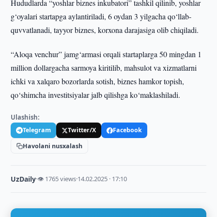
Hududlarda “yoshlar biznes inkubatori” tashkil qilinib, yoshlar
g‘oyalari startapga aylantiriladi, 6 oydan 3 yilgacha qo‘llab-
quvvatlanadi, tayyor biznes, korxona darajasiga olib chiqiladi.
“Aloqa venchur” jamg‘armasi orqali startaplarga 50 mingdan 1
million dollargacha sarmoya kiritilib, mahsulot va xizmatlarni
ichki va xalqaro bozorlarda sotish, biznes hamkor topish,
qo‘shimcha investitsiyalar jalb qilishga ko‘maklashiladi.
Ulashish:
Telegram
Twitter/X
Facebook
Havolani nusxalash
UzDaily
·
👁 1765 views
·
14.02.2025 · 17:10