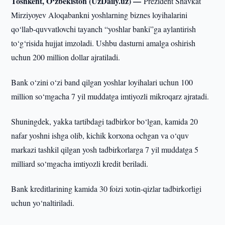
Toshkent, O‘zbekiston (UzDaily.uz) —
Prezident Shavkat
Mirziyoyev Aloqabankni yoshlarning biznes loyihalarini
qo‘llab-quvvatlovchi tayanch “yoshlar banki”ga aylantirish
to‘g‘risida hujjat imzoladi. Ushbu dasturni amalga oshirish
uchun 200 million dollar ajratiladi.
Bank o‘zini o‘zi band qilgan yoshlar loyihalari uchun 100
million so‘mgacha 7 yil muddatga imtiyozli mikroqarz ajratadi.
Shuningdek, yakka tartibdagi tadbirkor bo‘lgan, kamida 20
nafar yoshni ishga olib, kichik korxona ochgan va o‘quv
markazi tashkil qilgan yosh tadbirkorlarga 7 yil muddatga 5
milliard so‘mgacha imtiyozli kredit beriladi.
Bank kreditlarining kamida 30 foizi xotin-qizlar tadbirkorligi
uchun yo‘naltiriladi.