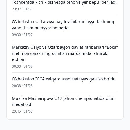
Toshkentda kichik biznesga bino va yer bepul beriladi
23:07 · 31/07
Oʻzbekiston va Latviya haydovchilarni tayyorlashning
yangi tizimini tayyorlamoqda
09:30 · 31/07
Markaziy Osiyo va Ozarbayjon davlat rahbarlari “Boku”
mehmonxonasining ochilish marosimida ishtirok
etdilar
00:00 · 01/08
O‘zbekiston ICCA xalqaro assotsiatsiyasiga aʼzo bo‘ldi
20:38 · 01/08
Muxlisa Masharipova U17 jahon chempionatida oltin
medal oldi
23:45 · 31/07