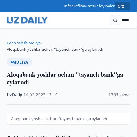
Infografika
Maxsus loyihalar
O'z
Bosh sahifa
Moliya
›
›
Aloqabank yoshlar uchun "tayanch bank"ga aylanadi
MOLIYA
Aloqabank yoshlar uchun "tayanch bank"ga
aylanadi
UzDaily
·
14.02.2025
·
17:10
·
1765 views
Aloqabank yoshlar uchun "tayanch bank"ga aylanadi