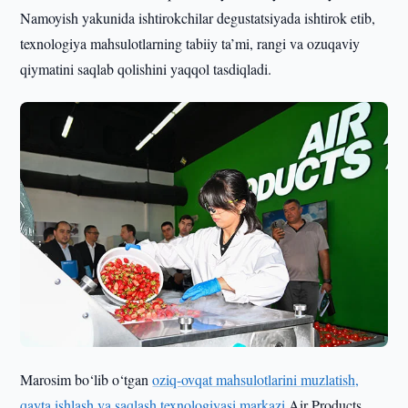
Namoyish yakunida ishtirokchilar degustatsiyada ishtirok etib,
texnologiya mahsulotlarning tabiiy ta’mi, rangi va ozuqaviy
qiymatini saqlab qolishini yaqqol tasdiqladi.
Marosim bo‘lib o‘tgan
oziq-ovqat mahsulotlarini muzlatish,
qayta ishlash va saqlash texnologiyasi markazi
Air Products