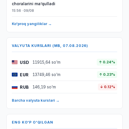
choralarini maʼqulladi
15:56 · 09/08
Ko'proq yangiliklar →
VALYUTA KURSLARI (MB, 07.08.2026)
USD
11915,64 so'm
↑ 0.24%
EUR
13749,46 so'm
↑ 0.23%
RUB
146,19 so'm
↓ 0.12%
Barcha valyuta kurslari →
ENG KO'P O'QILGAN