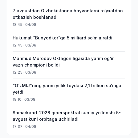
7 avgustdan O‘zbekistonda hayvonlarni ro‘yxatdan
o‘tkazish boshlanadi
18:45 · 04/08
Hukumat “Bunyodkor”ga 5 milliard so‘m ajratdi
12:45 · 03/08
Mahmud Murodov Oktagon ligasida yarim og‘ir
vazn chempioni bo‘ldi
12:25 · 03/08
“O‘zMIJ”ning yarim yillik foydasi 2,1 trillion so‘mga
yetdi
18:10 · 03/08
Samarkand-2028 giperspektral sun’iy yo‘ldoshi 5-
avgust kuni orbitaga uchiriladi
17:37 · 04/08