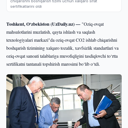
chiqarishni boshqarish tizimi uchun xalqaro sifat
sertifikatlarini oldi
Toshkent, O‘zbekiston (UzDaily.uz) —
"Oziq-ovqat
mahsulotlarini muzlatish, qayta ishlash va saqlash
texnologiyalari markazi"da oziq-ovqat CO2 ishlab chiqarishni
boshqarish tizimining xalqaro tozalik, xavfsizlik standartlari va
oziq-ovqat sanoati talablariga muvofiqligini tasdiqlovchi to‘rtta
sertifikatni tantanali topshirish marosimi bo‘lib o‘tdi.