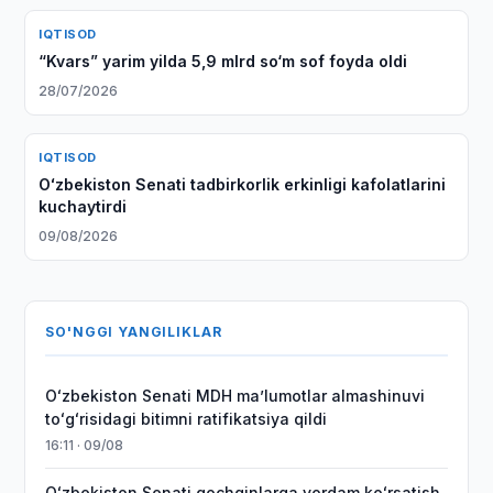
IQTISOD
“Kvars” yarim yilda 5,9 mlrd so‘m sof foyda oldi
28/07/2026
IQTISOD
Oʻzbekiston Senati tadbirkorlik erkinligi kafolatlarini
kuchaytirdi
09/08/2026
SO'NGGI YANGILIKLAR
Oʻzbekiston Senati MDH maʼlumotlar almashinuvi
toʻgʻrisidagi bitimni ratifikatsiya qildi
16:11 · 09/08
Oʻzbekiston Senati qochqinlarga yordam koʻrsatish