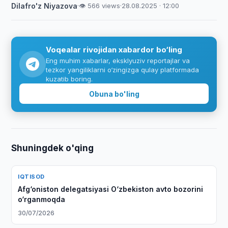
Dilafro'z Niyazova
·
👁 566 views
·
28.08.2025 · 12:00
Voqealar rivojidan xabardor bo‘ling
Eng muhim xabarlar, eksklyuziv reportajlar va
tezkor yangiliklarni o‘zingizga qulay platformada
kuzatib boring.
Obuna bo'ling
Shuningdek o'qing
IQTISOD
Afg‘oniston delegatsiyasi O‘zbekiston avto bozorini
o‘rganmoqda
30/07/2026