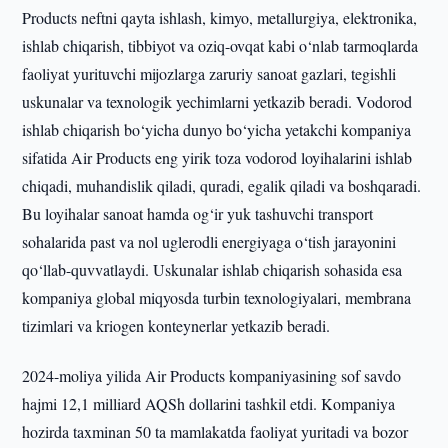
Products neftni qayta ishlash, kimyo, metallurgiya, elektronika,
ishlab chiqarish, tibbiyot va oziq-ovqat kabi o‘nlab tarmoqlarda
faoliyat yurituvchi mijozlarga zaruriy sanoat gazlari, tegishli
uskunalar va texnologik yechimlarni yetkazib beradi. Vodorod
ishlab chiqarish bo‘yicha dunyo bo‘yicha yetakchi kompaniya
sifatida Air Products eng yirik toza vodorod loyihalarini ishlab
chiqadi, muhandislik qiladi, quradi, egalik qiladi va boshqaradi.
Bu loyihalar sanoat hamda og‘ir yuk tashuvchi transport
sohalarida past va nol uglerodli energiyaga o‘tish jarayonini
qo‘llab-quvvatlaydi. Uskunalar ishlab chiqarish sohasida esa
kompaniya global miqyosda turbin texnologiyalari, membrana
tizimlari va kriogen konteynerlar yetkazib beradi.
2024-moliya yilida Air Products kompaniyasining sof savdo
hajmi 12,1 milliard AQSh dollarini tashkil etdi. Kompaniya
hozirda taxminan 50 ta mamlakatda faoliyat yuritadi va bozor