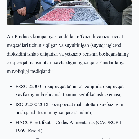
Air Products kompaniyasi auditdan o‘tkazildi va oziq-ovqat
maqsadlari uchun siqilgan va suyultirilgan (suyuq) uglerod
dioksidini ishlab chiqarish va yetkazib berishni boshqarishning
oziq-ovqat mahsulotlari xavfsizligining xalqaro standartlariga
muvofiqligi tasdiqlandi:
FSSC 22000 - oziq-ovqat ta’minoti zanjirida oziq-ovqat
xavfsizligini boshqarish tizimini sertifikatlash sxemasi;
ISO 22000:2018 - oziq-ovqat mahsulotlari xavfsizligini
boshqarish tizimining xalqaro standarti;
HACCP sertifikati - Codex Alimentarius (CAC/RCP 1-
1969, Rev. 4);