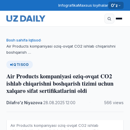
Infografika
Maxsus loyihalar
O'z
Bosh sahifa
Iqtisod
›
›
Air Products kompaniyasi oziq-ovqat CO2 ishlab chiqarishni
boshqarish …
IQTISOD
Air Products kompaniyasi oziq-ovqat CO2
ishlab chiqarishni boshqarish tizimi uchun
xalqaro sifat sertifikatlarini oldi
Dilafro'z Niyazova
·
28.08.2025
·
12:00
·
566 views
Air Products kompaniyasi oziq-ovqat CO2 ishlab