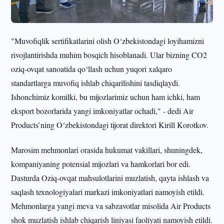
"Muvofiqlik sertifikatlarini olish O‘zbekistondagi loyihamizni
rivojlantirishda muhim bosqich hisoblanadi. Ular bizning CO2
oziq-ovqat sanoatida qo‘llash uchun yuqori xalqaro
standartlarga muvofiq ishlab chiqarilishini tasdiqlaydi.
Ishonchimiz komilki, bu mijozlarimiz uchun ham ichki, ham
eksport bozorlarida yangi imkoniyatlar ochadi," - dedi Air
Products’ning O‘zbekistondagi tijorat direktori Kirill Korotkov.
Marosim mehmonlari orasida hukumat vakillari, shuningdek,
kompaniyaning potensial mijozlari va hamkorlari bor edi.
Dasturda Oziq-ovqat mahsulotlarini muzlatish, qayta ishlash va
saqlash texnologiyalari markazi imkoniyatlari namoyish etildi.
Mehmonlarga yangi meva va sabzavotlar misolida Air Products
shok muzlatish ishlab chiqarish liniyasi faoliyati namoyish etildi.