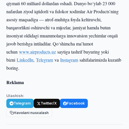
qiymati 60 milliard dollardan oshadi. Dunyo bo‘ylab 23 000
nafardan ziyod iqtidorli va fidokor xodimlar Air Products’ning
asosiy maqsadiga — atrof-muhitga foyda keltiruvchi,
barqarorlikni oshiruvchi va mijozlar, jamiyat hamda butun
insoniyat oldidagi muammolarga innovatsion yechimlar orqali
javob berishga intiladilar. Qo‘shimcha ma’lumot
uchun
www.airproducts.uz
saytiga tashrif buyuring yoki
bizni
LinkedIn
,
Telegram
va
Instagram
sahifalarimizda kuzatib
boring.
Reklama
Ulashish:
Telegram
Twitter/X
Facebook
Havolani nusxalash