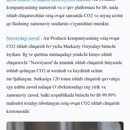
kompaniyasining namoyish va o‘quv platformasi bo‘lib, unda
ishlab chiqaruvchilar oziq-ovqat sanoatida CO2 va suyuq azotni
qo‘llashning zamonaviy usullarini o‘rganishlari mumkin.
Navoiydagi zavod
- Air Products kompaniyasining oziq-ovqat
CO2 ishlab chiqarish bo‘yicha Markaziy Osiyodagi birinchi
loyihasi. Ilg‘or qurilma mintaqadagi yetakchi kimyo ishlab
chiqaruvchi "Navoiyazot"da ammiak ishlab chiqarish liniyasida
ushlab qolingan CO2 ni tozalash va kuydirish uchun
mo‘ljallangan. Sutkasiga 120 tonna ishlab chiqarish quvvatiga
ega ushbu zavod nafaqat O‘zbekistondagi eng yirik va
zamonaviy zavod, balki respublikada birinchi bo‘lib 99,99%
mahsulot tozaligi isbotlangan oziq-ovqat CO2 ishlab chiqarish
korxonasidir.