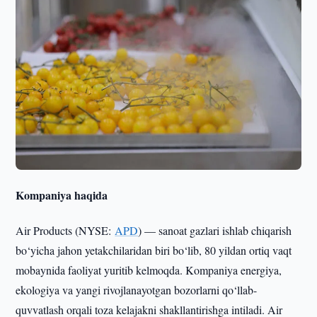
Kompaniya haqida
Air Products (NYSE:
APD
) — sanoat gazlari ishlab chiqarish
bo‘yicha jahon yetakchilaridan biri bo‘lib, 80 yildan ortiq vaqt
mobaynida faoliyat yuritib kelmoqda. Kompaniya energiya,
ekologiya va yangi rivojlanayotgan bozorlarni qo‘llab-
quvvatlash orqali toza kelajakni shakllantirishga intiladi. Air