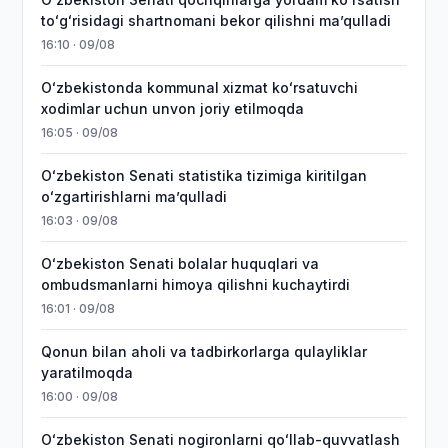
toʻgʻrisidagi shartnomani bekor qilishni maʼqulladi
16:10 · 09/08
Oʻzbekistonda kommunal xizmat koʻrsatuvchi
xodimlar uchun unvon joriy etilmoqda
16:05 · 09/08
Oʻzbekiston Senati statistika tizimiga kiritilgan
oʻzgartirishlarni maʼqulladi
16:03 · 09/08
Oʻzbekiston Senati bolalar huquqlari va
ombudsmanlarni himoya qilishni kuchaytirdi
16:01 · 09/08
Qonun bilan aholi va tadbirkorlarga qulayliklar
yaratilmoqda
16:00 · 09/08
Oʻzbekiston Senati nogironlarni qoʻllab-quvvatlash