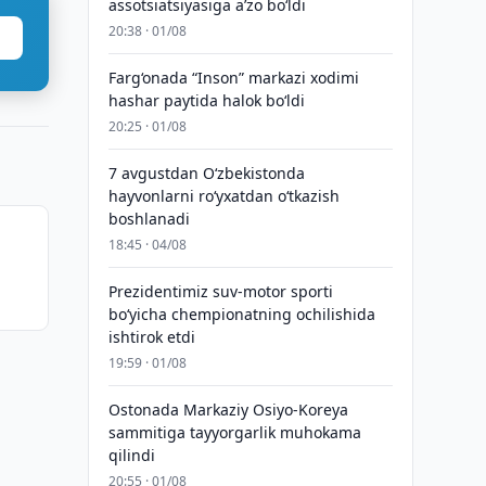
assotsiatsiyasiga aʼzo bo‘ldi
20:38 · 01/08
Farg‘onada “Inson” markazi xodimi
hashar paytida halok bo‘ldi
20:25 · 01/08
7 avgustdan O‘zbekistonda
hayvonlarni ro‘yxatdan o‘tkazish
boshlanadi
18:45 · 04/08
Prezidentimiz suv-motor sporti
bo‘yicha chempionatning ochilishida
ishtirok etdi
19:59 · 01/08
Ostonada Markaziy Osiyo-Koreya
sammitiga tayyorgarlik muhokama
qilindi
20:55 · 01/08