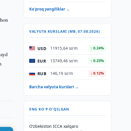
Ko'proq yangiliklar →
ahon
VALYUTA KURSLARI (MB, 07.08.2026)
USD
11915,64 so'm
↑ 0.24%
qayd
EUR
13749,46 so'm
↑ 0.23%
h
RUB
146,19 so'm
↓ 0.12%
Barcha valyuta kurslari →
ENG KO'P O'QILGAN
O‘zbekiston ICCA xalqaro