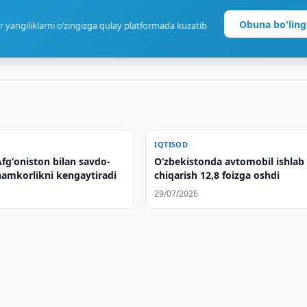
Obuna bo'ling
r yangiliklarni o‘zingizga qulay platformada kuzatib
IQTISOD
fgʻoniston bilan savdo-
O‘zbekistonda avtomobil ishlab
hamkorlikni kengaytiradi
chiqarish 12,8 foizga oshdi
29/07/2026