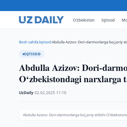
O‘zbekiston
Iqtisod
Mo
Bosh sahifa
Iqtisod
Abdulla Azizov: Dori-darmonlarga boj joriy et
›
›
IQTISOD
Abdulla Azizov: Dori-darmonl
O‘zbekistondagi narxlarga t
UzDaily
·
02.02.2025
·
11:10
Abdulla Azizov: Dori-darmonlarga boj joriy etilishi O‘zbekiston