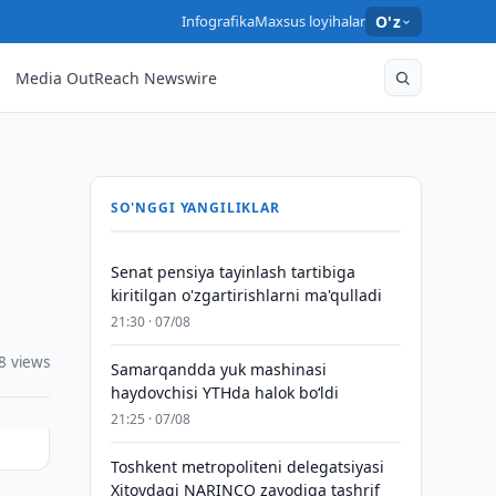
Infografika
Maxsus loyihalar
O'z
Media OutReach Newswire
SO'NGGI YANGILIKLAR
Senat pensiya tayinlash tartibiga
kiritilgan o'zgartirishlarni ma'qulladi
21:30 · 07/08
8 views
Samarqandda yuk mashinasi
haydovchisi YTHda halok bo‘ldi
21:25 · 07/08
Toshkent metropoliteni delegatsiyasi
Xitoydagi NARINCO zavodiga tashrif