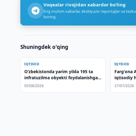
Voqealar rivojidan xabardor bo‘ling
Eng muhim xabarlar, eksklyuziv reportajlar va tezko
boring.
Shuningdek o'qing
IQTISOD
IQTISOD
O‘zbekistonda yarim yilda 195 ta
Fargʻona A
infratuzilma obyekti foydalanishga
iqtisodiy 
topshirildi
05/08/2026
27/07/2026