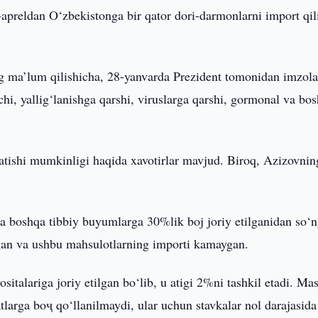
-apreldan O‘zbekistonga bir qator dori-darmonlarni import qil
ng ma’lum qilishicha, 28-yanvarda Prezident tomonidan imzol
chi, yallig‘lanishga qarshi, viruslarga qarshi, gormonal va bo
rsatishi mumkinligi haqida xavotirlar mavjud. Biroq, Azizovnin
 va boshqa tibbiy buyumlarga 30%lik boj joriy etilganidan so‘n
gan va ushbu mahsulotlarning importi kamaygan.
sitalariga joriy etilgan bo‘lib, u atigi 2%ni tashkil etadi. Ma
larga boҷ qo‘llanilmaydi, ular uchun stavkalar nol darajasida