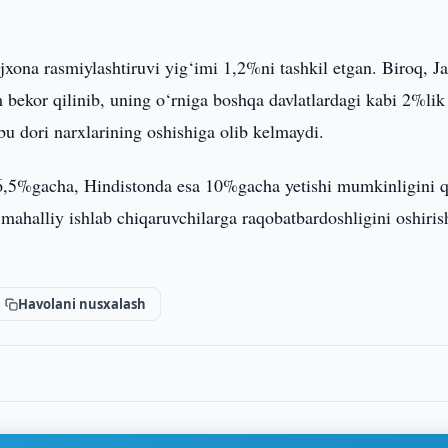
jxona rasmiylashtiruvi yig‘imi 1,2%ni tashkil etgan. Biroq, J
m bekor qilinib, uning o‘rniga boshqa davlatlardagi kabi 2%lik
 bu dori narxlarining oshishiga olib kelmaydi.
,5%gacha, Hindistonda esa 10%gacha yetishi mumkinligini 
i mahalliy ishlab chiqaruvchilarga raqobatbardoshligini oshiris
Havolani nusxalash