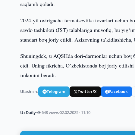
saqlanib qoladi.
2024-yil oxirigacha farmatsevtika tovarlari uchun bo
savdo tashkiloti (JST) talablariga muvofiq, bu yig‘i
standart boҷ joriy etildi. Azizovning ta’kidlashicha,
Shuningdek, u AQSHda dori-darmonlar uchun boҷ 6
etdi. Uning fikricha, O‘zbekistonda boj joriy etilish
imkonini beradi.
Ulashish:
Telegram
Twitter/X
Facebook
UzDaily
·
👁 648 views
·
02.02.2025 · 11:10