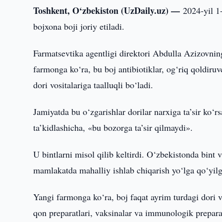
Toshkent, O‘zbekiston (UzDaily.uz) —
2024-yil 1
bojxona boji joriy etiladi.
Farmatsevtika agentligi direktori Abdulla Azizovni
farmonga ko‘ra, bu boj antibiotiklar, og‘riq qoldiruv
dori vositalariga taalluqli bo‘ladi.
Jamiyatda bu o‘zgarishlar dorilar narxiga ta’sir ko‘
ta’kidlashicha, «bu bozorga ta’sir qilmaydi».
U bintlarni misol qilib keltirdi. O‘zbekistonda bint
mamlakatda mahalliy ishlab chiqarish yo‘lga qo‘yil
Yangi farmonga ko‘ra, boj faqat ayrim turdagi dori vo
qon preparatlari, vaksinalar va immunologik preparat