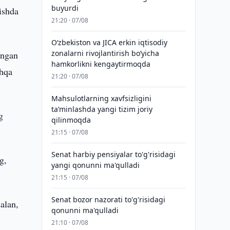
buyurdi
ishda
21:20 · 07/08
Oʻzbekiston va JICA erkin iqtisodiy
zonalarni rivojlantirish boʻyicha
angan
hamkorlikni kengaytirmoqda
shqa
21:20 · 07/08
Mahsulotlarning xavfsizligini
taʼminlashda yangi tizim joriy
g
qilinmoqda
21:15 · 07/08
Senat harbiy pensiyalar to'g'risidagi
g,
yangi qonunni ma'qulladi
21:15 · 07/08
Senat bozor nazorati to'g'risidagi
salan,
qonunni ma'qulladi
21:10 · 07/08