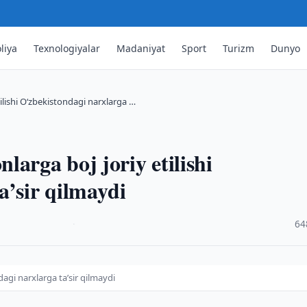
liya
Texnologiyalar
Madaniyat
Sport
Turizm
Dunyo
ilishi O‘zbekistondagi narxlarga …
arga boj joriy etilishi
a’sir qilmaydi
·
64
dagi narxlarga ta’sir qilmaydi