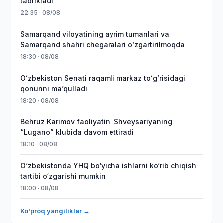
tabrikladi
22:35 · 08/08
Samarqand viloyatining ayrim tumanlari va
Samarqand shahri chegaralari oʻzgartirilmoqda
18:30 · 08/08
Oʻzbekiston Senati raqamli markaz toʻgʻrisidagi
qonunni maʼqulladi
18:20 · 08/08
Behruz Karimov faoliyatini Shveysariyaning
“Lugano” klubida davom ettiradi
18:10 · 08/08
O‘zbekistonda YHQ bo‘yicha ishlarni ko‘rib chiqish
tartibi o‘zgarishi mumkin
18:00 · 08/08
Ko'proq yangiliklar →