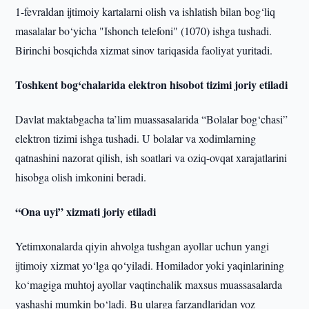
1-fevraldan ijtimoiy kartalarni olish va ishlatish bilan bog‘liq
masalalar bo‘yicha "Ishonch telefoni" (1070) ishga tushadi.
Birinchi bosqichda xizmat sinov tariqasida faoliyat yuritadi.
Toshkent bog‘chalarida elektron hisobot tizimi joriy etiladi
Davlat maktabgacha ta’lim muassasalarida “Bolalar bog‘chasi”
elektron tizimi ishga tushadi. U bolalar va xodimlarning
qatnashini nazorat qilish, ish soatlari va oziq-ovqat xarajatlarini
hisobga olish imkonini beradi.
“Ona uyi” xizmati joriy etiladi
Yetimxonalarda qiyin ahvolga tushgan ayollar uchun yangi
ijtimoiy xizmat yo‘lga qo‘yiladi. Homilador yoki yaqinlarining
ko‘magiga muhtoj ayollar vaqtinchalik maxsus muassasalarda
yashashi mumkin bo‘ladi. Bu ularga farzandlaridan voz