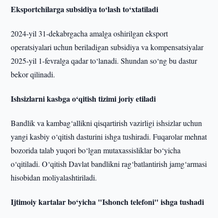
Eksportchilarga subsidiya to‘lash to‘xtatiladi
2024-yil 31-dekabrgacha amalga oshirilgan eksport
operatsiyalari uchun beriladigan subsidiya va kompensatsiyalar
2025-yil 1-fevralga qadar to‘lanadi. Shundan so‘ng bu dastur
bekor qilinadi.
Ishsizlarni kasbga o‘qitish tizimi joriy etiladi
Bandlik va kambag‘allikni qisqartirish vazirligi ishsizlar uchun
yangi kasbiy o‘qitish dasturini ishga tushiradi. Fuqarolar mehnat
bozorida talab yuqori bo‘lgan mutaxassisliklar bo‘yicha
o‘qitiladi. O‘qitish Davlat bandlikni rag‘batlantirish jamg‘armasi
hisobidan moliyalashtiriladi.
Ijtimoiy kartalar bo‘yicha "Ishonch telefoni" ishga tushadi