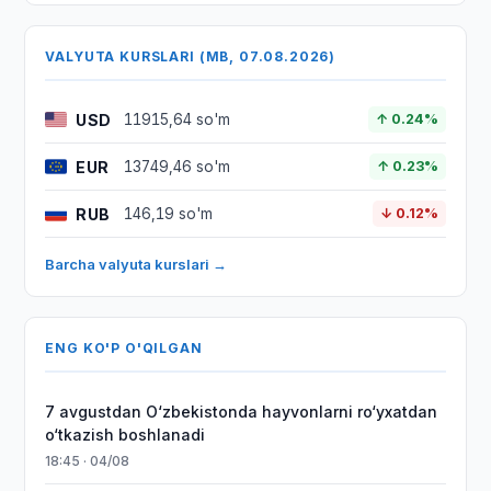
VALYUTA KURSLARI (MB, 07.08.2026)
USD
11915,64 so'm
↑ 0.24%
EUR
13749,46 so'm
↑ 0.23%
RUB
146,19 so'm
↓ 0.12%
Barcha valyuta kurslari →
ENG KO'P O'QILGAN
7 avgustdan O‘zbekistonda hayvonlarni ro‘yxatdan
o‘tkazish boshlanadi
18:45 · 04/08