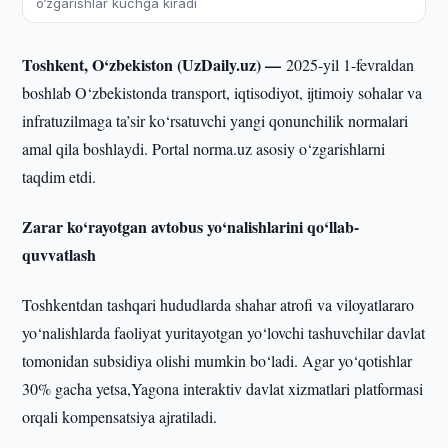
o‘zgarishlar kuchga kiradi
Toshkent, O‘zbekiston (UzDaily.uz) —
2025-yil 1-fevraldan
boshlab O‘zbekistonda transport, iqtisodiyot, ijtimoiy sohalar va
infratuzilmaga ta’sir ko‘rsatuvchi yangi qonunchilik normalari
amal qila boshlaydi. Portal norma.uz asosiy o‘zgarishlarni
taqdim etdi.
Zarar ko‘rayotgan avtobus yo‘nalishlarini qo‘llab-
quvvatlash
Toshkentdan tashqari hududlarda shahar atrofi va viloyatlararo
yo‘nalishlarda faoliyat yuritayotgan yo‘lovchi tashuvchilar davlat
tomonidan subsidiya olishi mumkin bo‘ladi. Agar yo‘qotishlar
30% gacha yetsa,Yagona interaktiv davlat xizmatlari platformasi
orqali kompensatsiya ajratiladi.