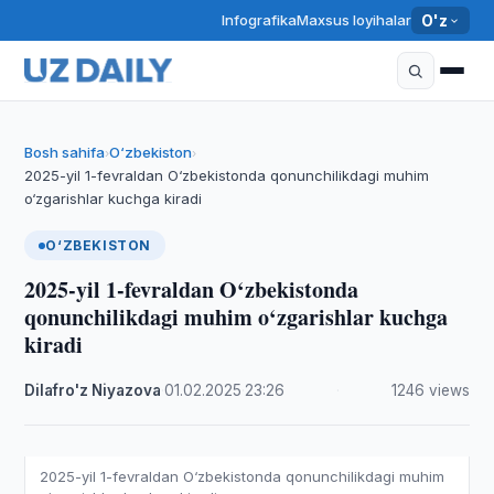
Infografika
Maxsus loyihalar
O'z
Bosh sahifa
O‘zbekiston
›
›
2025-yil 1-fevraldan O‘zbekistonda qonunchilikdagi muhim
o‘zgarishlar kuchga kiradi
O‘ZBEKISTON
2025-yil 1-fevraldan O‘zbekistonda
qonunchilikdagi muhim o‘zgarishlar kuchga
kiradi
Dilafro'z Niyazova
·
01.02.2025
·
23:26
·
1246 views
2025-yil 1-fevraldan O‘zbekistonda qonunchilikdagi muhim