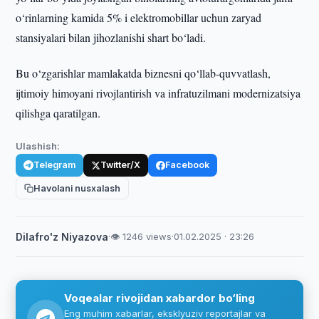
o‘rinlarning kamida 5% i elektromobillar uchun zaryad
stansiyalari bilan jihozlanishi shart bo‘ladi.
Bu o‘zgarishlar mamlakatda biznesni qo‘llab-quvvatlash,
ijtimoiy himoyani rivojlantirish va infratuzilmani modernizatsiya
qilishga qaratilgan.
Ulashish:
Telegram
Twitter/X
Facebook
Havolani nusxalash
Dilafro'z Niyazova
·
👁 1246 views
·
01.02.2025 · 23:26
Voqealar rivojidan xabardor bo‘ling
Eng muhim xabarlar, eksklyuziv reportajlar va