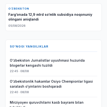
O‘ZBEKISTON
Farg‘onada 12,9 mlrd so‘mlik subsidiya noqonuniy
olingani aniqlandi
05/08/2026
SO'NGGI YANGILIKLAR
O‘zbekiston Jurnalistlar uyushmasi huzurida
blogerlar kengashi tuzildi
22:45 · 08/08
O‘zbekistonlik hakamlar Osiyo Chempionlar ligasi
saralash o‘yinlarini boshqaradi
22:40 · 08/08
Mirziyoyev quruvchilarni kasb bayrami bilan