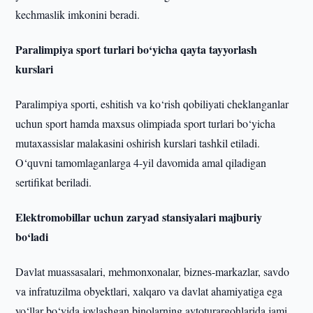
kechmaslik imkonini beradi.
Paralimpiya sport turlari bo‘yicha qayta tayyorlash
kurslari
Paralimpiya sporti, eshitish va ko‘rish qobiliyati cheklanganlar
uchun sport hamda maxsus olimpiada sport turlari bo‘yicha
mutaxassislar malakasini oshirish kurslari tashkil etiladi.
O‘quvni tamomlaganlarga 4-yil davomida amal qiladigan
sertifikat beriladi.
Elektromobillar uchun zaryad stansiyalari majburiy
bo‘ladi
Davlat muassasalari, mehmonxonalar, biznes-markazlar, savdo
va infratuzilma obyektlari, xalqaro va davlat ahamiyatiga ega
yo‘llar bo‘yida joylashgan binolarning avtoturargohlarida jami