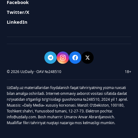
Facebook
Twitter/X
LinkedIn
© 2026 UzDaily · OAV №248510
18+
UzDaily.uz materiallaridan foydalanish faqat tahririyatning yozma ruxsati
bilan amalga oshiriladi. Internet-ommaviy axborot vositasi sifatida davlat
roʻyxatidan oʻtganligi toʻgʻrisidagi guvohnoma №248510, 2024 yil 1 aprel.
Muassis: «Daily Media» xususiy korxonasi. Manzil: Oʻzbekiston, 100180,
Toshkent shahri, Yunusobod tumani, 12-27-73. Elektron pochta:
info@uzdaily.com. Bosh muharrir: Umarov Anvar Abrardjanovich.
Mualliflar fikri tahririyat nuqtayi nazariga mos kelmasligi mumkin.