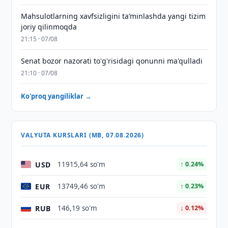
Mahsulotlarning xavfsizligini taʼminlashda yangi tizim
joriy qilinmoqda
21:15 · 07/08
Senat bozor nazorati to'g'risidagi qonunni ma'qulladi
21:10 · 07/08
Ko'proq yangiliklar →
VALYUTA KURSLARI (MB, 07.08.2026)
USD
11915,64 so'm
↑ 0.24%
EUR
13749,46 so'm
↑ 0.23%
RUB
146,19 so'm
↓ 0.12%