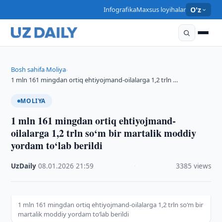
Infografika
Maxsus loyihalar
O'z
Bosh sahifa
Moliya
›
›
1 mln 161 mingdan ortiq ehtiyojmand-oilalarga 1,2 trln …
MOLIYA
1 mln 161 mingdan ortiq ehtiyojmand-
oilalarga 1,2 trln so‘m bir martalik moddiy
yordam to‘lab berildi
UzDaily
·
08.01.2026
·
21:59
·
3385 views
1 mln 161 mingdan ortiq ehtiyojmand-oilalarga 1,2 trln so‘m bir
martalik moddiy yordam to‘lab berildi