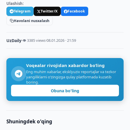
Ulashish:
Telegram
Twitter/X
Facebook
Havolani nusxalash
UzDaily
·
👁 3385 views
·
08.01.2026 · 21:59
Voqealar rivojidan xabardor bo‘ling
Eng muhim xabarlar, eksklyuziv reportajlar va tezkor
yangiliklarni o‘zingizga qulay platformada kuzatib
boring.
Obuna bo'ling
Shuningdek o'qing