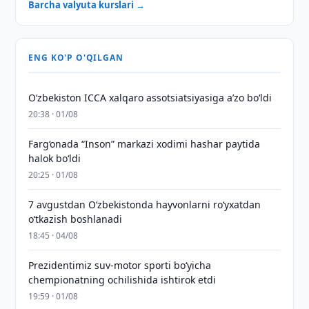
Barcha valyuta kurslari →
ENG KO'P O'QILGAN
O‘zbekiston ICCA xalqaro assotsiatsiyasiga aʼzo bo‘ldi
20:38 · 01/08
Farg‘onada “Inson” markazi xodimi hashar paytida
halok bo‘ldi
20:25 · 01/08
7 avgustdan O‘zbekistonda hayvonlarni ro‘yxatdan
o‘tkazish boshlanadi
18:45 · 04/08
Prezidentimiz suv-motor sporti bo‘yicha
chempionatning ochilishida ishtirok etdi
19:59 · 01/08