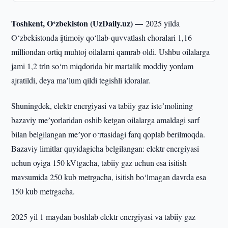
Toshkent, O‘zbekiston (UzDaily.uz) —
2025 yilda
O‘zbekistonda ijtimoiy qo‘llab-quvvatlash choralari 1,16
milliondan ortiq muhtoj oilalarni qamrab oldi. Ushbu oilalarga
jami 1,2 trln so‘m miqdorida bir martalik moddiy yordam
ajratildi, deya maʼlum qildi tegishli idoralar.
Shuningdek, elektr energiyasi va tabiiy gaz isteʼmolining
bazaviy meʼyorlaridan oshib ketgan oilalarga amaldagi sarf
bilan belgilangan meʼyor o‘rtasidagi farq qoplab berilmoqda.
Bazaviy limitlar quyidagicha belgilangan: elektr energiyasi
uchun oyiga 150 kVtgacha, tabiiy gaz uchun esa isitish
mavsumida 250 kub metrgacha, isitish bo‘lmagan davrda esa
150 kub metrgacha.
2025 yil 1 maydan boshlab elektr energiyasi va tabiiy gaz