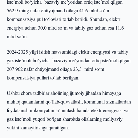
isteʼmoli bo‘yicha bazaviy meʼyoridan ortiq isteʼmol qilgan
562,9 ming nafar ehtiyojmand oilaga 41,6 mlrd so‘m
kompensatsiya pul to‘lovlari to‘lab berildi. Shundan, elektr
energiya uchun 30,0 mlrd so‘m va tabiiy gaz uchun esa 11,6
mlrd so‘m.
2024-2025 yilgi isitish mavsumidagi elektr energiyasi va tabiiy
gaz isteʼmoli bo‘yicha bazaviy meʼyoridan ortiq isteʼmol qilgan
207 962 nafar ehtiyojmand oilaga 23,3 mlrd so‘m
kompensatsiya pullari to‘lab berilgan.
Ushbu chora-tadbirlar aholining ijtimoiy jihatdan himoyaga
muhtoj qatlamlarini qo‘llab-quvvatlash, kommunal xizmatlardan
foydalanish imkoniyatini taʼminlash hamda elektr energiyasi va
gaz isteʼmoli yuqori bo‘lgan sharoitda oilalarning moliyaviy
yukini kamaytirishga qaratilgan.