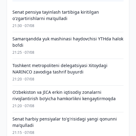
Senat pensiya tayinlash tartibiga kiritilgan
o'zgartirishlarni ma'qulladi
21:30 · 07/08
Samarqandda yuk mashinasi haydovchisi YTHda halok
bo‘ldi
21:25 · 07/08
Toshkent metropoliteni delegatsiyasi Xitoydagi
NARINCO zavodiga tashrif buyurdi
21:20 · 07/08
Oʻzbekiston va JICA erkin iqtisodiy zonalarni
rivojlantirish boʻyicha hamkorlikni kengaytirmoqda
21:20 · 07/08
Senat harbiy pensiyalar to'g'risidagi yangi qonunni
ma'qulladi
21:15 · 07/08