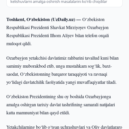
kelishuvlarni amalga oshirish masalalarini ko‘rib chiqdilar
Toshkent, O‘zbekiston (UzDaily.uz) —
O‘zbekiston
Respublikasi Prezidenti Shavkat Mirziyoyev Ozarbayjon
Respublikasi Prezidenti Ilhom Aliyev bilan telefon orqali
muloqot qildi.
Ozarbayjon yetakchisi davlatimiz rahbarini tavallud kuni bilan
samimiy muborakbod etib, unga mustahkam sog‘lik, baxt-
saodat, O‘zbekistonning barqaror taraqqiyoti va ravnaqi
yo‘lidagi davlatchilik faoliyatida yangi muvaffaqiyatlar tiladi.
O‘zbekiston Prezidentining shu oy boshida Ozarbayjonga
amalga oshirgan tarixiy davlat tashrifining samarali natijalari
katta mamnuniyat bilan qayd etildi.
Yetakchilarning bo‘lib o‘tgan uchrashuvlari va Oliy davlatlararo