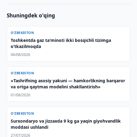
Shuningdek o'qing
O‘ZBEKISTON
Toshkentda gaz taʼminoti ikki bosqichli tizimga
o‘tkazilmoqda
06/08/2026
O‘ZBEKISTON
«Tashrifning asosiy yakuni — hamkorlikning barqaror
va ortga qaytmas modelini shakllantirish»
01/08/2026
O‘ZBEKISTON
Surxondaryo va Jizzaxda 9 kg ga yaqin giyohvandlik
moddasi ushlandi
27/07/2026