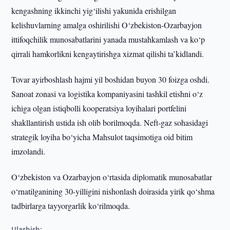
kengashning ikkinchi yig‘ilishi yakunida erishilgan
kelishuvlarning amalga oshirilishi O‘zbekiston-Ozarbayjon
ittifoqchilik munosabatlarini yanada mustahkamlash va ko‘p
qirrali hamkorlikni kengaytirishga xizmat qilishi ta’kidlandi.
Tovar ayirboshlash hajmi yil boshidan buyon 30 foizga oshdi.
Sanoat zonasi va logistika kompaniyasini tashkil etishni o‘z
ichiga olgan istiqbolli kooperatsiya loyihalari portfelini
shakllantirish ustida ish olib borilmoqda. Neft-gaz sohasidagi
strategik loyiha bo‘yicha Mahsulot taqsimotiga oid bitim
imzolandi.
O‘zbekiston va Ozarbayjon o‘rtasida diplomatik munosabatlar
o‘rnatilganining 30-yilligini nishonlash doirasida yirik qo‘shma
tadbirlarga tayyorgarlik ko‘rilmoqda.
Ulashish: