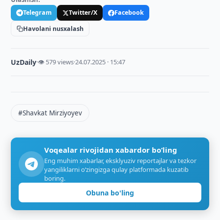
Telegram
Twitter/X
Facebook
Havolani nusxalash
UzDaily
·
👁 579 views
·
24.07.2025 · 15:47
#Shavkat Mirziyoyev
Voqealar rivojidan xabardor bo‘ling
Eng muhim xabarlar, eksklyuziv reportajlar va tezkor
yangiliklarni o‘zingizga qulay platformada kuzatib
boring.
Obuna bo'ling