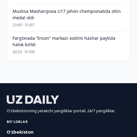
Muxlisa Masharipova U17 jahon chempionatida oltin
medal oldi
23:45 · 31/07
Farg‘onada “Inson” markazi xodimi hashar paytida
halok bo‘ldi
20:25 · 01/08
O'zbekistonning yetakchi yangiliklar portali. 24/7 yangiliklar.
BO'LIMLAR
O‘zbekiston