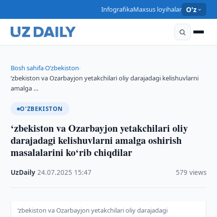
Infografika
Maxsus loyihalar
O'z
Bosh sahifa
O‘zbekiston
›
›
‘zbekiston va Ozarbayjon yetakchilari oliy darajadagi kelishuvlarni
amalga …
O‘ZBEKISTON
‘zbekiston va Ozarbayjon yetakchilari oliy
darajadagi kelishuvlarni amalga oshirish
masalalarini ko‘rib chiqdilar
UzDaily
·
24.07.2025
·
15:47
·
579 views
‘zbekiston va Ozarbayjon yetakchilari oliy darajadagi