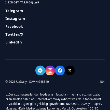
IJTIMOIY TARMOQLAR
Telegram
Instagram
Facebook
Twitter/X
LinkedIn
© 2026 UzDaily · OAV №248510
18+
UzDaily.uz materiallaridan foydalanish faqat tahririyatning yozma ruxsati
bilan amalga oshiriladi. Internet-ommaviy axborot vositasi sifatida davlat
roʻyxatidan oʻtganligi toʻgʻrisidagi guvohnoma №248510, 2024 yil 1 aprel.
Muassis: «Daily Media» xususiy korxonasi. Manzil: Oʻzbekiston, 100180,