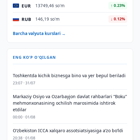
EUR
13749,46 so'm
↑ 0.23%
RUB
146,19 so'm
↓ 0.12%
Barcha valyuta kurslari →
ENG KO'P O'QILGAN
Toshkentda kichik biznesga bino va yer bepul beriladi
23:07 · 31/07
Markaziy Osiyo va Ozarbayjon davlat rahbarlari “Boku”
mehmonxonasining ochilish marosimida ishtirok
etdilar
00:00 · 01/08
O‘zbekiston ICCA xalqaro assotsiatsiyasiga aʼzo bo‘ldi
20:38 · 01/08