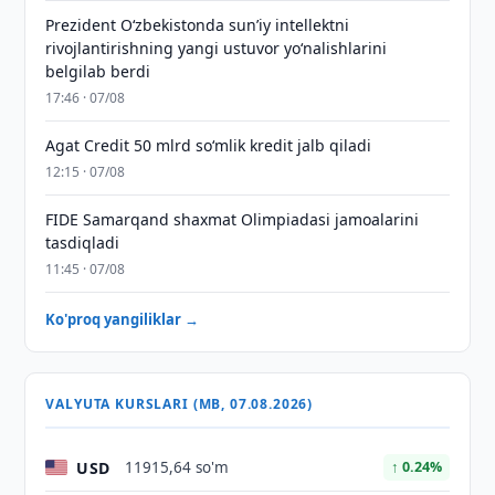
Prezident Oʻzbekistonda sunʼiy intellektni
rivojlantirishning yangi ustuvor yoʻnalishlarini
belgilab berdi
17:46 · 07/08
Agat Credit 50 mlrd so‘mlik kredit jalb qiladi
12:15 · 07/08
FIDE Samarqand shaxmat Olimpiadasi jamoalarini
tasdiqladi
11:45 · 07/08
Ko'proq yangiliklar →
VALYUTA KURSLARI (MB, 07.08.2026)
USD
11915,64 so'm
↑ 0.24%