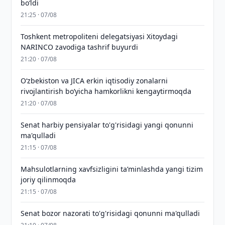
bo‘ldi
21:25 · 07/08
Toshkent metropoliteni delegatsiyasi Xitoydagi
NARINCO zavodiga tashrif buyurdi
21:20 · 07/08
Oʻzbekiston va JICA erkin iqtisodiy zonalarni
rivojlantirish boʻyicha hamkorlikni kengaytirmoqda
21:20 · 07/08
Senat harbiy pensiyalar to'g'risidagi yangi qonunni
ma'qulladi
21:15 · 07/08
Mahsulotlarning xavfsizligini taʼminlashda yangi tizim
joriy qilinmoqda
21:15 · 07/08
Senat bozor nazorati to'g'risidagi qonunni ma'qulladi