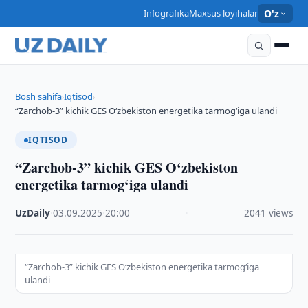
Infografika
Maxsus loyihalar
O'z
Bosh sahifa
Iqtisod
›
›
“Zarchob-3” kichik GES O‘zbekiston energetika tarmog‘iga ulandi
IQTISOD
“Zarchob-3” kichik GES O‘zbekiston
energetika tarmog‘iga ulandi
UzDaily
·
03.09.2025
·
20:00
·
2041 views
“Zarchob-3” kichik GES O‘zbekiston energetika tarmog‘iga
ulandi