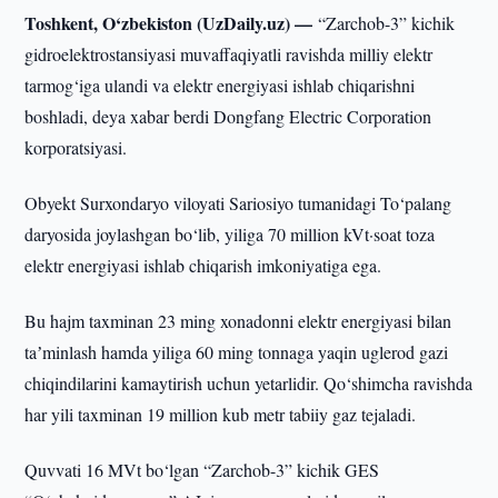
Toshkent, O‘zbekiston (UzDaily.uz) —
“Zarchob-3” kichik
gidroelektrostansiyasi muvaffaqiyatli ravishda milliy elektr
tarmog‘iga ulandi va elektr energiyasi ishlab chiqarishni
boshladi, deya xabar berdi Dongfang Electric Corporation
korporatsiyasi.
Obyekt Surxondaryo viloyati Sariosiyo tumanidagi To‘palang
daryosida joylashgan bo‘lib, yiliga 70 million kVt·soat toza
elektr energiyasi ishlab chiqarish imkoniyatiga ega.
Bu hajm taxminan 23 ming xonadonni elektr energiyasi bilan
taʼminlash hamda yiliga 60 ming tonnaga yaqin uglerod gazi
chiqindilarini kamaytirish uchun yetarlidir. Qo‘shimcha ravishda
har yili taxminan 19 million kub metr tabiiy gaz tejaladi.
Quvvati 16 MVt bo‘lgan “Zarchob-3” kichik GES