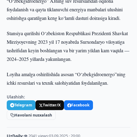
“O‘zbekgidroenergo” AJning suv resurslaridan oqilona
foydalanish va qayta tiklanuvchi energiya manbalari ulushini
oshirishga qaratilgan keng ko‘lamli dasturi doirasiga kiradi.
Stansiya qurilishi O‘zbekiston Respublikasi Prezidenti Shavkat
Mirziyoyevning 2023 yil 17 noyabrda Surxondaryo viloyatiga
tashrifidan keyin boshlangan va bir yarim yildan kam vaqtda —
2024–2025 yillarda yakunlangan.
Loyiha amalga oshirilishida asosan “O‘zbekgidroenergo”ning
ichki resurslari va texnik salohiyatidan foydalanilgan.
Ulashish:
Telegram
Twitter/X
Facebook
Havolani nusxalash
UzDaily
·
👁 2041 views
·
03.09.2025 · 20:00