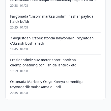
20:38 · 01/08
Farg‘onada “Inson” markazi xodimi hashar paytida
halok bo‘ldi
20:25 · 01/08
7 avgustdan O‘zbekistonda hayvonlarni ro‘yxatdan
o‘tkazish boshlanadi
18:45 · 04/08
Prezidentimiz suv-motor sporti bo‘yicha
chempionatning ochilishida ishtirok etdi
19:59 · 01/08
Ostonada Markaziy Osiyo-Koreya sammitiga
tayyorgarlik muhokama qilindi
20:55 · 01/08