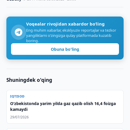
Voqealar rivojidan xabardor bo‘ling
Eng muhim xabarlar, eksklyuziv reportajlar va tezkor
yangiliklarni o‘zingizga qulay platformada kuzatib
boring.
Obuna bo'ling
Shuningdek o'qing
IQTISOD
O‘zbekistonda yarim yilda gaz qazib olish 16,4 foizga
kamaydi
29/07/2026