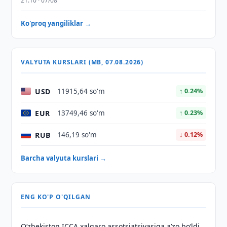
21:10 · 07/08
Ko'proq yangiliklar →
VALYUTA KURSLARI (MB, 07.08.2026)
USD
11915,64 so'm
↑ 0.24%
EUR
13749,46 so'm
↑ 0.23%
RUB
146,19 so'm
↓ 0.12%
Barcha valyuta kurslari →
ENG KO'P O'QILGAN
O‘zbekiston ICCA xalqaro assotsiatsiyasiga aʼzo bo‘ldi