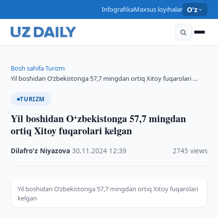
Infografika
Maxsus loyihalar
O'z
Bosh sahifa
Turizm
›
›
Yil boshidan O‘zbekistonga 57,7 mingdan ortiq Xitoy fuqarolari …
TURIZM
Yil boshidan O‘zbekistonga 57,7 mingdan
ortiq Xitoy fuqarolari kelgan
Dilafro'z Niyazova
·
30.11.2024
·
12:39
·
2745 views
Yil boshidan O‘zbekistonga 57,7 mingdan ortiq Xitoy fuqarolari
kelgan