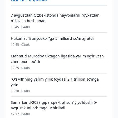
7 avgustdan O‘zbekistonda hayvonlarni ro‘yxatdan
o‘tkazish boshlanadi
18:45 · 04/08
Hukumat “Bunyodkor”ga 5 milliard so‘m ajratdi
12:45 · 03/08
Mahmud Murodov Oktagon ligasida yarim og‘ir vazn
chempioni bo‘ldi
12:25 · 03/08
“O‘zMIJ”ning yarim yillik foydasi 2,1 trillion so‘mga
yetdi
18:10 · 03/08
Samarkand-2028 giperspektral sun’iy yo‘ldoshi 5-
avgust kuni orbitaga uchiriladi
17:37 · 04/08