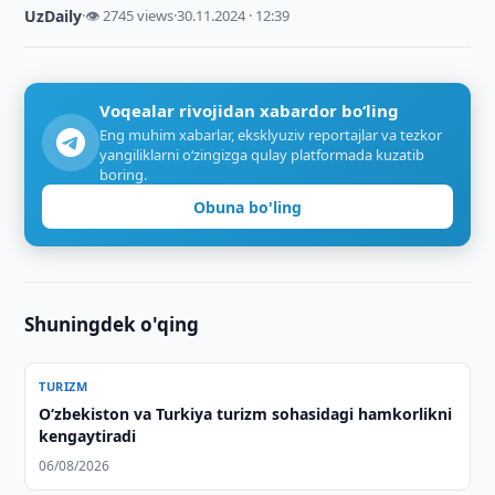
UzDaily
·
👁 2745 views
·
30.11.2024 · 12:39
Voqealar rivojidan xabardor bo‘ling
Eng muhim xabarlar, eksklyuziv reportajlar va tezkor
yangiliklarni o‘zingizga qulay platformada kuzatib
boring.
Obuna bo'ling
Shuningdek o'qing
TURIZM
Oʻzbekiston va Turkiya turizm sohasidagi hamkorlikni
kengaytiradi
06/08/2026