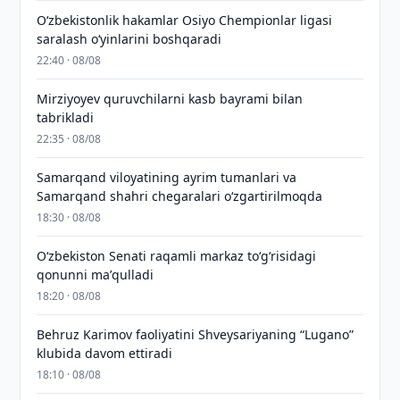
O‘zbekistonlik hakamlar Osiyo Chempionlar ligasi
saralash o‘yinlarini boshqaradi
22:40 · 08/08
Mirziyoyev quruvchilarni kasb bayrami bilan
tabrikladi
22:35 · 08/08
Samarqand viloyatining ayrim tumanlari va
Samarqand shahri chegaralari oʻzgartirilmoqda
18:30 · 08/08
Oʻzbekiston Senati raqamli markaz toʻgʻrisidagi
qonunni maʼqulladi
18:20 · 08/08
Behruz Karimov faoliyatini Shveysariyaning “Lugano”
klubida davom ettiradi
18:10 · 08/08