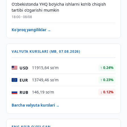
O‘zbekistonda YHQ bo‘yicha ishlarni ko‘rib chiqish
tartibi o‘zgarishi mumkin
18:00 · 08/08
Ko'proq yangiliklar →
VALYUTA KURSLARI (MB, 07.08.2026)
USD
11915,64 so'm
↑ 0.24%
EUR
13749,46 so'm
↑ 0.23%
RUB
146,19 so'm
↓ 0.12%
Barcha valyuta kurslari →
ENG KO'P O'QILGAN