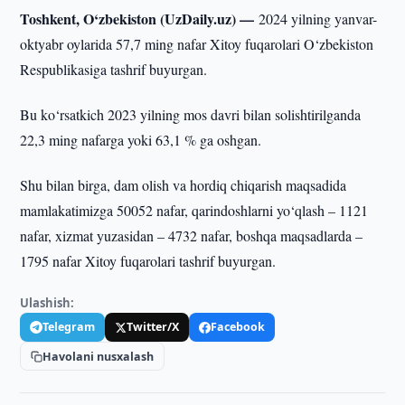
Toshkent, O‘zbekiston (UzDaily.uz) —
2024 yilning yanvar-
oktyabr oylarida 57,7 ming nafar Xitoy fuqarolari O‘zbekiston
Respublikasiga tashrif buyurgan.
Bu ko‘rsatkich 2023 yilning mos davri bilan solishtirilganda
22,3 ming nafarga yoki 63,1 % ga oshgan.
Shu bilan birga, dam olish va hordiq chiqarish maqsadida
mamlakatimizga 50052 nafar, qarindoshlarni yo‘qlash – 1121
nafar, xizmat yuzasidan – 4732 nafar, boshqa maqsadlarda –
1795 nafar Xitoy fuqarolari tashrif buyurgan.
Ulashish:
Telegram
Twitter/X
Facebook
Havolani nusxalash