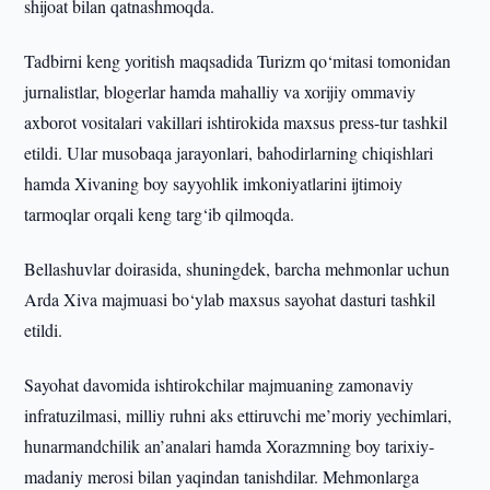
shijoat bilan qatnashmoqda.
Tadbirni keng yoritish maqsadida Turizm qo‘mitasi tomonidan
jurnalistlar, blogerlar hamda mahalliy va xorijiy ommaviy
axborot vositalari vakillari ishtirokida maxsus press-tur tashkil
etildi. Ular musobaqa jarayonlari, bahodirlarning chiqishlari
hamda Xivaning boy sayyohlik imkoniyatlarini ijtimoiy
tarmoqlar orqali keng targ‘ib qilmoqda.
Bellashuvlar doirasida, shuningdek, barcha mehmonlar uchun
Arda Xiva majmuasi bo‘ylab maxsus sayohat dasturi tashkil
etildi.
Sayohat davomida ishtirokchilar majmuaning zamonaviy
infratuzilmasi, milliy ruhni aks ettiruvchi me’moriy yechimlari,
hunarmandchilik an’analari hamda Xorazmning boy tarixiy-
madaniy merosi bilan yaqindan tanishdilar. Mehmonlarga