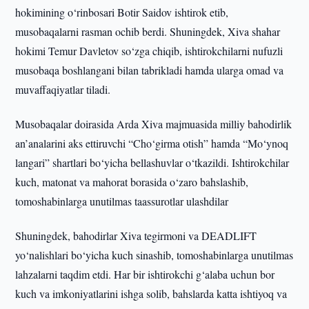
hokimining o‘rinbosari Botir Saidov ishtirok etib,
musobaqalarni rasman ochib berdi. Shuningdek, Xiva shahar
hokimi Temur Davletov so‘zga chiqib, ishtirokchilarni nufuzli
musobaqa boshlangani bilan tabrikladi hamda ularga omad va
muvaffaqiyatlar tiladi.
Musobaqalar doirasida Arda Xiva majmuasida milliy bahodirlik
an’analarini aks ettiruvchi “Cho‘girma otish” hamda “Mo‘ynoq
langari” shartlari bo‘yicha bellashuvlar o‘tkazildi. Ishtirokchilar
kuch, matonat va mahorat borasida o‘zaro bahslashib,
tomoshabinlarga unutilmas taassurotlar ulashdilar
Shuningdek, bahodirlar Xiva tegirmoni va DEADLIFT
yo‘nalishlari bo‘yicha kuch sinashib, tomoshabinlarga unutilmas
lahzalarni taqdim etdi. Har bir ishtirokchi g‘alaba uchun bor
kuch va imkoniyatlarini ishga solib, bahslarda katta ishtiyoq va