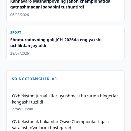
Kannavaro Masharipovning Jahon chempionatida
qatnashmagani sababini tushuntirdi
06/08/2026
SPORT
Shomurodovning goli JCH-2026da eng yaxshi
uchlikdan joy oldi
28/07/2026
SO'NGGI YANGILIKLAR
O‘zbekiston Jurnalistlar uyushmasi huzurida blogerlar
kengashi tuzildi
22:45 · 08/08
O‘zbekistonlik hakamlar Osiyo Chempionlar ligasi
saralash o‘yinlarini boshqaradi