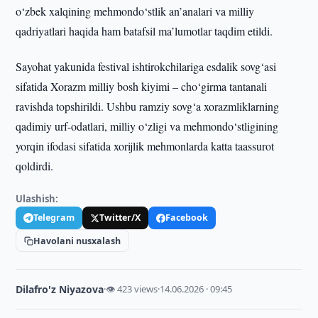
o‘zbek xalqining mehmondo‘stlik an’analari va milliy
qadriyatlari haqida ham batafsil ma’lumotlar taqdim etildi.
Sayohat yakunida festival ishtirokchilariga esdalik sovg‘asi
sifatida Xorazm milliy bosh kiyimi – cho‘girma tantanali
ravishda topshirildi. Ushbu ramziy sovg‘a xorazmliklarning
qadimiy urf-odatlari, milliy o‘zligi va mehmondo‘stligining
yorqin ifodasi sifatida xorijlik mehmonlarda katta taassurot
qoldirdi.
Ulashish:
Telegram
Twitter/X
Facebook
Havolani nusxalash
Dilafro'z Niyazova
·
👁 423 views
·
14.06.2026 · 09:45