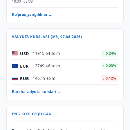
18:00 · 08/08
Ko'proq yangiliklar →
VALYUTA KURSLARI (MB, 07.08.2026)
USD
11915,64 so'm
↑ 0.24%
EUR
13749,46 so'm
↑ 0.23%
RUB
146,19 so'm
↓ 0.12%
Barcha valyuta kurslari →
ENG KO'P O'QILGAN