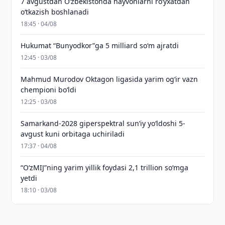
7 avgustdan O‘zbekistonda hayvonlarni ro‘yxatdan
o‘tkazish boshlanadi
18:45 · 04/08
Hukumat “Bunyodkor”ga 5 milliard so‘m ajratdi
12:45 · 03/08
Mahmud Murodov Oktagon ligasida yarim og‘ir vazn
chempioni bo‘ldi
12:25 · 03/08
Samarkand-2028 giperspektral sun’iy yo‘ldoshi 5-
avgust kuni orbitaga uchiriladi
17:37 · 04/08
“O‘zMIJ”ning yarim yillik foydasi 2,1 trillion so‘mga
yetdi
18:10 · 03/08