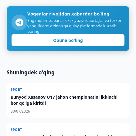
Voqealar rivojidan xabardor bo‘ling
Eng muhim xabarlar, eksklyuziv reportajlar va tezkor
yangiliklarni o‘zingizga qulay platformada kuzatib
boring.
Obuna bo'ling
Shuningdek o'qing
SPORT
Bunyod Xasanov U17 jahon chempionatini ikkinchi
bor qo‘lga kiritdi
30/07/2026
SPORT