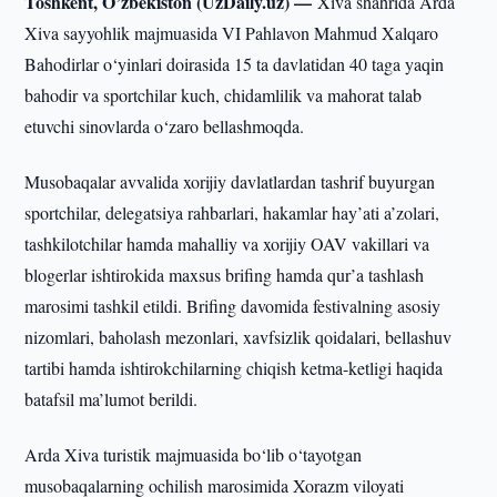
Toshkent, O’zbekiston (UzDaily.uz) —
Xiva shahrida Arda
Xiva sayyohlik majmuasida VI Pahlavon Mahmud Xalqaro
Bahodirlar o‘yinlari doirasida 15 ta davlatidan 40 taga yaqin
bahodir va sportchilar kuch, chidamlilik va mahorat talab
etuvchi sinovlarda o‘zaro bellashmoqda.
Musobaqalar avvalida xorijiy davlatlardan tashrif buyurgan
sportchilar, delegatsiya rahbarlari, hakamlar hay’ati a’zolari,
tashkilotchilar hamda mahalliy va xorijiy OAV vakillari va
blogerlar ishtirokida maxsus brifing hamda qur’a tashlash
marosimi tashkil etildi. Brifing davomida festivalning asosiy
nizomlari, baholash mezonlari, xavfsizlik qoidalari, bellashuv
tartibi hamda ishtirokchilarning chiqish ketma-ketligi haqida
batafsil ma’lumot berildi.
Arda Xiva turistik majmuasida bo‘lib o‘tayotgan
musobaqalarning ochilish marosimida Xorazm viloyati