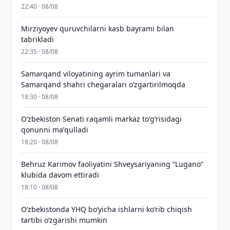
22:40 · 08/08
Mirziyoyev quruvchilarni kasb bayrami bilan
tabrikladi
22:35 · 08/08
Samarqand viloyatining ayrim tumanlari va
Samarqand shahri chegaralari oʻzgartirilmoqda
18:30 · 08/08
Oʻzbekiston Senati raqamli markaz toʻgʻrisidagi
qonunni maʼqulladi
18:20 · 08/08
Behruz Karimov faoliyatini Shveysariyaning “Lugano”
klubida davom ettiradi
18:10 · 08/08
O‘zbekistonda YHQ bo‘yicha ishlarni ko‘rib chiqish
tartibi o‘zgarishi mumkin