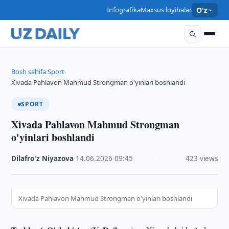
Infografika
Maxsus loyihalar
O'z
Bosh sahifa
Sport
›
›
Xivada Pahlavon Mahmud Strongman o'yinlari boshlandi
SPORT
Xivada Pahlavon Mahmud Strongman
o'yinlari boshlandi
Dilafro'z Niyazova
·
14.06.2026
·
09:45
·
423 views
Xivada Pahlavon Mahmud Strongman o'yinlari boshlandi