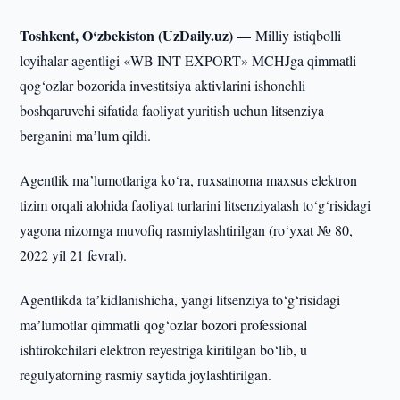
Toshkent, O‘zbekiston (UzDaily.uz) —
Milliy istiqbolli
loyihalar agentligi «WB INT EXPORT» MCHJga qimmatli
qog‘ozlar bozorida investitsiya aktivlarini ishonchli
boshqaruvchi sifatida faoliyat yuritish uchun litsenziya
berganini maʼlum qildi.
Agentlik maʼlumotlariga ko‘ra, ruxsatnoma maxsus elektron
tizim orqali alohida faoliyat turlarini litsenziyalash to‘g‘risidagi
yagona nizomga muvofiq rasmiylashtirilgan (ro‘yxat № 80,
2022 yil 21 fevral).
Agentlikda taʼkidlanishicha, yangi litsenziya to‘g‘risidagi
maʼlumotlar qimmatli qog‘ozlar bozori professional
ishtirokchilari elektron reyestriga kiritilgan bo‘lib, u
regulyatorning rasmiy saytida joylashtirilgan.