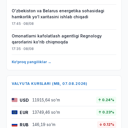
Oʻzbekiston va Belarus energetika sohasidagi
hamkorlik yoʻl xaritasini ishlab chiqadi
17:45 · 08/08
Omonatlarni kafolatlash agentligi Regnology
qarorlarini ko'rib chiqmoqda
17:35 · 08/08
Ko'proq yangiliklar →
VALYUTA KURSLARI (MB, 07.08.2026)
USD
11915,64 so'm
↑ 0.24%
EUR
13749,46 so'm
↑ 0.23%
RUB
146,19 so'm
↓ 0.12%