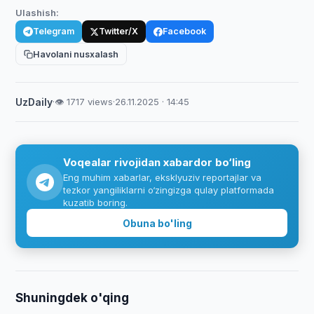
Ulashish:
Telegram
Twitter/X
Facebook
Havolani nusxalash
UzDaily
·
👁 1717 views
·
26.11.2025 · 14:45
Voqealar rivojidan xabardor bo‘ling
Eng muhim xabarlar, eksklyuziv reportajlar va
tezkor yangiliklarni o‘zingizga qulay platformada
kuzatib boring.
Obuna bo'ling
Shuningdek o'qing