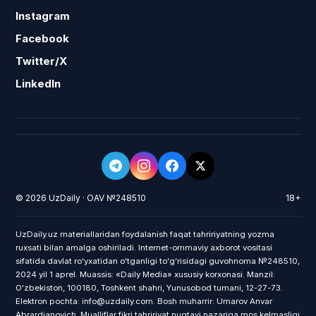
Instagram
Facebook
Twitter/X
LinkedIn
© 2026 UzDaily · OAV №248510
18+
UzDaily.uz materiallaridan foydalanish faqat tahririyatning yozma
ruxsati bilan amalga oshiriladi. Internet-ommaviy axborot vositasi
sifatida davlat roʻyxatidan oʻtganligi toʻgʻrisidagi guvohnoma №248510,
2024 yil 1 aprel. Muassis: «Daily Media» xususiy korxonasi. Manzil:
Oʻzbekiston, 100180, Toshkent shahri, Yunusobod tumani, 12-27-73.
Elektron pochta: info@uzdaily.com. Bosh muharrir: Umarov Anvar
Abrardjanovich. Mualliflar fikri tahririyat nuqtayi nazariga mos kelmasligi