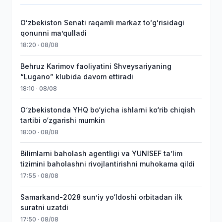
Oʻzbekiston Senati raqamli markaz toʻgʻrisidagi
qonunni maʼqulladi
18:20 · 08/08
Behruz Karimov faoliyatini Shveysariyaning
“Lugano” klubida davom ettiradi
18:10 · 08/08
O‘zbekistonda YHQ bo‘yicha ishlarni ko‘rib chiqish
tartibi o‘zgarishi mumkin
18:00 · 08/08
Bilimlarni baholash agentligi va YUNISEF taʼlim
tizimini baholashni rivojlantirishni muhokama qildi
17:55 · 08/08
Samarkand-2028 sunʼiy yo‘ldoshi orbitadan ilk
suratni uzatdi
17:50 · 08/08