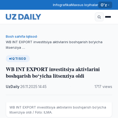
Infografika
Maxsus loyihalar
O'z
Bosh sahifa
Iqtisod
›
›
WB INT EXPORT investitsiya aktivlarini boshqarish bo‘yicha
litsenziya …
IQTISOD
WB INT EXPORT investitsiya aktivlarini
boshqarish bo‘yicha litsenziya oldi
UzDaily
·
26.11.2025
·
14:45
·
1717 views
WB INT EXPORT investitsiya aktivlarini boshqarish bo‘yicha
litsenziya oldi / Foto: ILMA.