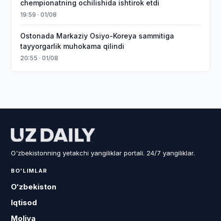
chempionatning ochilishida ishtirok etdi
19:59 · 01/08
Ostonada Markaziy Osiyo-Koreya sammitiga
tayyorgarlik muhokama qilindi
20:55 · 01/08
O'zbekistonning yetakchi yangiliklar portali. 24/7 yangiliklar.
BO'LIMLAR
O‘zbekiston
Iqtisod
Moliya