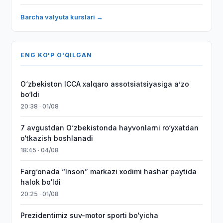
Barcha valyuta kurslari →
ENG KO'P O'QILGAN
O‘zbekiston ICCA xalqaro assotsiatsiyasiga aʼzo
bo‘ldi
20:38 · 01/08
7 avgustdan O‘zbekistonda hayvonlarni ro‘yxatdan
o‘tkazish boshlanadi
18:45 · 04/08
Farg‘onada “Inson” markazi xodimi hashar paytida
halok bo‘ldi
20:25 · 01/08
Prezidentimiz suv-motor sporti bo‘yicha