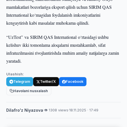
mamlakatlari bozorlariga eksport qilish uchun SIRIM QAS
International ko‘magidan foydalanish imkoniyatlarini
kengaytirish kabi masalalar muhokama qilindi.
“UzTest” va SIRIM QAS International o‘rtasidagi ushbu
kelishuv ikki tomonlama aloqalarni mustahkamlab, sifat
infratuzilmasini rivojlantirishda muhim amaliy natijalarga zamin
yaratadi.
Ulashish:
Telegram
Twitter/X
Facebook
Havolani nusxalash
Dilafro'z Niyazova
·
👁 1308 views
·
18.11.2025 · 17:49