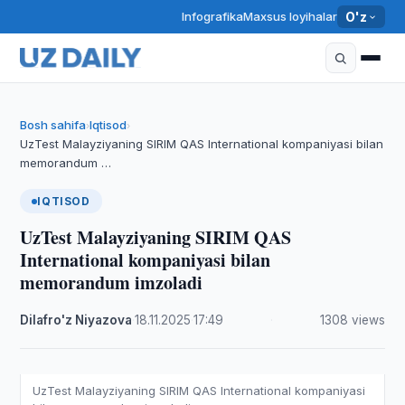
Infografika
Maxsus loyihalar
O'z
Bosh sahifa
Iqtisod
›
›
UzTest Malayziyaning SIRIM QAS International kompaniyasi bilan
memorandum …
IQTISOD
UzTest Malayziyaning SIRIM QAS
International kompaniyasi bilan
memorandum imzoladi
Dilafro'z Niyazova
·
18.11.2025
·
17:49
·
1308 views
UzTest Malayziyaning SIRIM QAS International kompaniyasi