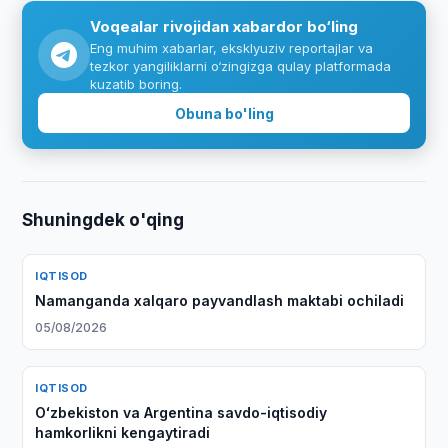
Voqealar rivojidan xabardor bo‘ling
Eng muhim xabarlar, eksklyuziv reportajlar va
tezkor yangiliklarni o‘zingizga qulay platformada
kuzatib boring.
Obuna bo'ling
Shuningdek o'qing
IQTISOD
Namanganda xalqaro payvandlash maktabi ochiladi
05/08/2026
IQTISOD
Oʻzbekiston va Argentina savdo-iqtisodiy
hamkorlikni kengaytiradi