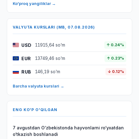
Ko'proq yangiliklar →
VALYUTA KURSLARI (MB, 07.08.2026)
USD
11915,64 so'm
↑ 0.24%
EUR
13749,46 so'm
↑ 0.23%
RUB
146,19 so'm
↓ 0.12%
Barcha valyuta kurslari →
ENG KO'P O'QILGAN
7 avgustdan O‘zbekistonda hayvonlarni ro‘yxatdan
o‘tkazish boshlanadi