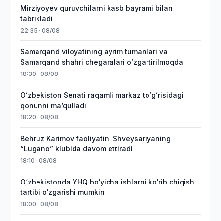
Mirziyoyev quruvchilarni kasb bayrami bilan
tabrikladi
22:35 · 08/08
Samarqand viloyatining ayrim tumanlari va
Samarqand shahri chegaralari oʻzgartirilmoqda
18:30 · 08/08
Oʻzbekiston Senati raqamli markaz toʻgʻrisidagi
qonunni maʼqulladi
18:20 · 08/08
Behruz Karimov faoliyatini Shveysariyaning
“Lugano” klubida davom ettiradi
18:10 · 08/08
O‘zbekistonda YHQ bo‘yicha ishlarni ko‘rib chiqish
tartibi o‘zgarishi mumkin
18:00 · 08/08