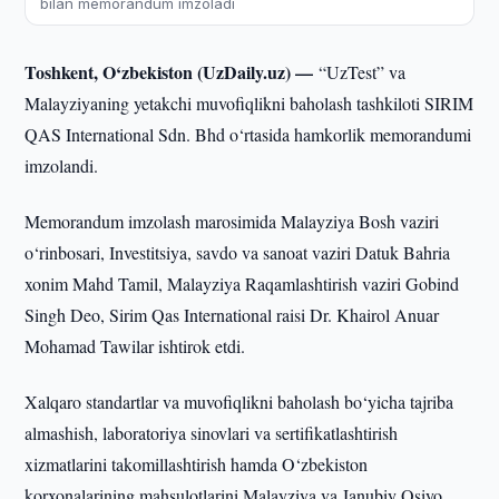
bilan memorandum imzoladi
Toshkent, O‘zbekiston (UzDaily.uz) —
“UzTest” va
Malayziyaning yetakchi muvofiqlikni baholash tashkiloti SIRIM
QAS International Sdn. Bhd o‘rtasida hamkorlik memorandumi
imzolandi.
Memorandum imzolash marosimida Malayziya Bosh vaziri
o‘rinbosari, Investitsiya, savdo va sanoat vaziri Datuk Bahria
xonim Mahd Tamil, Malayziya Raqamlashtirish vaziri Gobind
Singh Deo, Sirim Qas International raisi Dr. Khairol Anuar
Mohamad Tawilar ishtirok etdi.
Xalqaro standartlar va muvofiqlikni baholash bo‘yicha tajriba
almashish, laboratoriya sinovlari va sertifikatlashtirish
xizmatlarini takomillashtirish hamda O‘zbekiston
korxonalarining mahsulotlarini Malayziya va Janubiy Osiyo