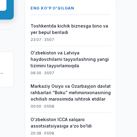
ENG KO'P O'QILGAN
Toshkentda kichik biznesga bino va
yer bepul beriladi
23:07 · 31/07
Oʻzbekiston va Latviya
haydovchilarni tayyorlashning yangi
tizimini tayyorlamoqda
09:30 · 31/07
nini
Markaziy Osiyo va Ozarbayjon davlat
rahbarlari “Boku” mehmonxonasining
ochilish marosimida ishtirok etdilar
00:00 · 01/08
O‘zbekiston ICCA xalqaro
assotsiatsiyasiga aʼzo bo‘ldi
20:38 · 01/08