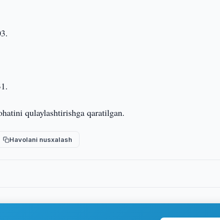
03.
31.
ohatini qulaylashtirishga qaratilgan.
Havolani nusxalash