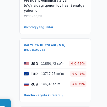
Prezident Administratsiya
to'g'risidagi qonun loyihasi Senatga
yuborildi
22:15 · 06/08
Ko'proq yangiliklar →
VALYUTA KURSLARI (MB,
06.08.2026)
USD
11886,72 so'm
↓ 0.46%
EUR
13717,27 so'm
↓ 0.19%
RUB
146,37 so'm
↓ 0.71%
Barcha valyuta kurslari →