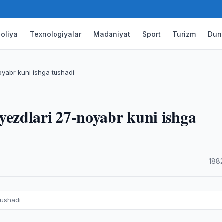
oliya
Texnologiyalar
Madaniyat
Sport
Turizm
Dun
yabr kuni ishga tushadi
zdlari 27-noyabr kuni ishga
·
188
tushadi