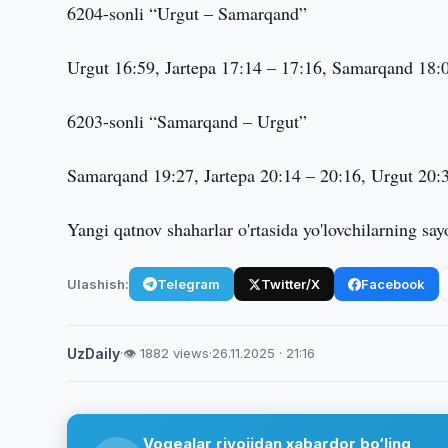
6204-sonli “Urgut – Samarqand”
Urgut 16:59, Jartepa 17:14 – 17:16, Samarqand 18:
6203-sonli “Samarqand – Urgut”
Samarqand 19:27, Jartepa 20:14 – 20:16, Urgut 20:
Yangi qatnov shaharlar o'rtasida yo'lovchilarning say
Ulashish:
Telegram
Twitter/X
Facebook
UzDaily
·
👁 1882 views
·
26.11.2025 · 21:16
Voqealar rivojidan xabardor bo‘ling