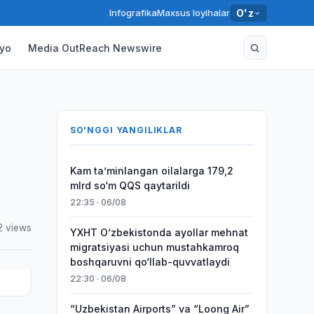
Infografika
Maxsus loyihalar
O'z
yo
Media OutReach Newswire
SO'NGGI YANGILIKLAR
Kam taʼminlangan oilalarga 179,2
mlrd so‘m QQS qaytarildi
22:35 · 06/08
2 views
YXHT O‘zbekistonda ayollar mehnat
migratsiyasi uchun mustahkamroq
boshqaruvni qo‘llab-quvvatlaydi
22:30 · 06/08
“Uzbekistan Airports” va “Loong Air”