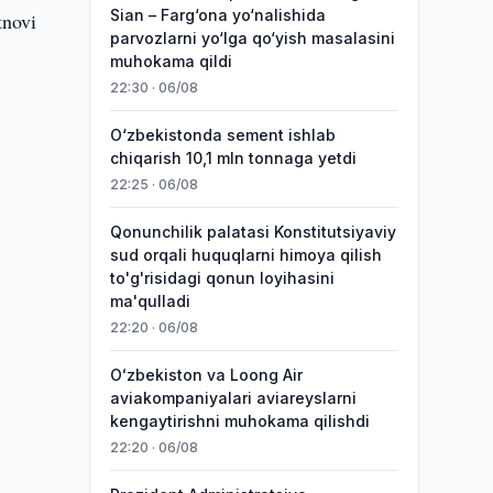
Sian – Farg‘ona yo‘nalishida
tnovi
parvozlarni yo‘lga qo‘yish masalasini
muhokama qildi
22:30 · 06/08
O‘zbekistonda sement ishlab
chiqarish 10,1 mln tonnaga yetdi
22:25 · 06/08
Qonunchilik palatasi Konstitutsiyaviy
sud orqali huquqlarni himoya qilish
to'g'risidagi qonun loyihasini
ma'qulladi
22:20 · 06/08
Oʻzbekiston va Loong Air
aviakompaniyalari aviareyslarni
kengaytirishni muhokama qilishdi
22:20 · 06/08