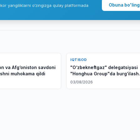
Obuna bo'ling
kor yangiliklarni o‘zingizga qulay platformada
IQTISOD
on va Afg‘oniston savdoni
"O‘zbekneftgaz" delegatsiyasi
ishni muhokama qildi
"Honghua Group"da burg‘ilash
dastgohlari tayyorlanish jarayo
6
03/08/2026
ko‘zdan kechirdi