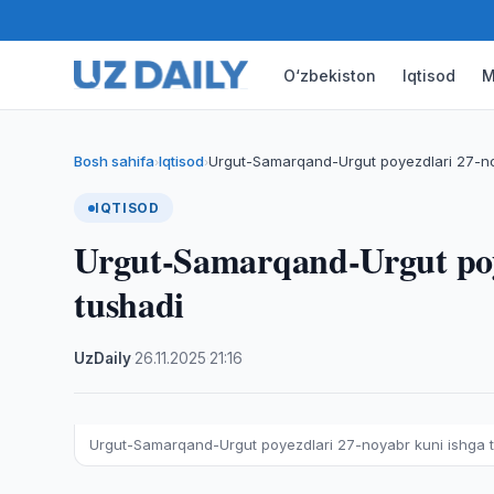
O‘zbekiston
Iqtisod
M
Bosh sahifa
Iqtisod
Urgut-Samarqand-Urgut poyezdlari 27-no
›
›
IQTISOD
Urgut-Samarqand-Urgut poye
tushadi
UzDaily
·
26.11.2025
·
21:16
Urgut-Samarqand-Urgut poyezdlari 27-noyabr kuni ishga 