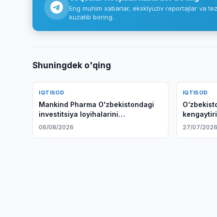
Eng muhim xabarlar, eksklyuziv reportajlar va tez
kuzatib boring.
Shuningdek o'qing
IQTISOD
IQTISOD
Mankind Pharma O'zbekistondagi
O‘zbekist
investitsiya loyihalarini
kengaytir
o'rganmoqda
06/08/2026
27/07/202