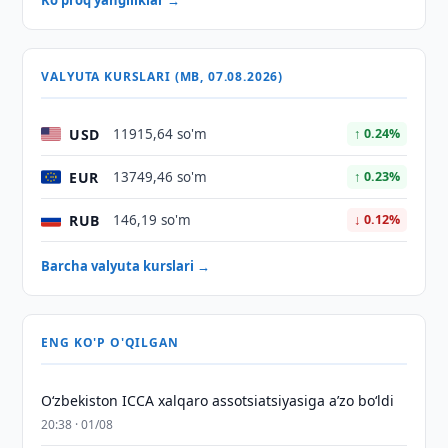
Ko'proq yangiliklar →
VALYUTA KURSLARI (MB, 07.08.2026)
USD
11915,64 so'm
↑ 0.24%
EUR
13749,46 so'm
↑ 0.23%
RUB
146,19 so'm
↓ 0.12%
Barcha valyuta kurslari →
ENG KO'P O'QILGAN
O‘zbekiston ICCA xalqaro assotsiatsiyasiga aʼzo bo‘ldi
20:38 · 01/08