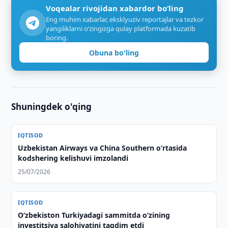
Voqealar rivojidan xabardor bo‘ling
Eng muhim xabarlar, eksklyuziv reportajlar va tezkor
yangiliklarni o‘zingizga qulay platformada kuzatib
boring.
Obuna bo'ling
Shuningdek o'qing
IQTISOD
Uzbekistan Airways va China Southern o‘rtasida
kodshering kelishuvi imzolandi
25/07/2026
IQTISOD
Oʻzbekiston Turkiyadagi sammitda oʻzining
investitsiya salohiyatini taqdim etdi