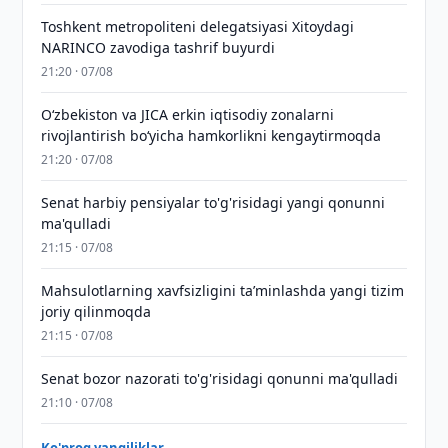
Toshkent metropoliteni delegatsiyasi Xitoydagi
NARINCO zavodiga tashrif buyurdi
21:20 · 07/08
Oʻzbekiston va JICA erkin iqtisodiy zonalarni
rivojlantirish boʻyicha hamkorlikni kengaytirmoqda
21:20 · 07/08
Senat harbiy pensiyalar to'g'risidagi yangi qonunni
ma'qulladi
21:15 · 07/08
Mahsulotlarning xavfsizligini taʼminlashda yangi tizim
joriy qilinmoqda
21:15 · 07/08
Senat bozor nazorati to'g'risidagi qonunni ma'qulladi
21:10 · 07/08