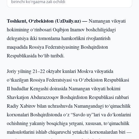
birinchi ko'rgazma zali ochildi
Toshkent, O‘zbekiston (UzDaily.uz) —
Namangan viloyati
hokimining o‘rinbosari Oqibjon Inamov boshchiligidagi
delegatsiya ikki tomonlama hamkorlikni rivojlantirish
maqsadida Rossiya Federatsiyasining Boshqirdiston
Respublikasida bo‘lib turibdi.
Joriy yilning 21–22 oktyabr kunlari Moskva viloyatida
o‘tkazilgan Rossiya Federatsiyasi va O‘zbekiston Respublikasi
II hududlar Kengashi doirasida Namangan viloyati hokimi
Shavkatjon Abdurazzoqov Boshqirdiston Respublikasi rahbari
Radiy Xabirov bilan uchrashuvda Namangandagi to‘qimachilik
korxonalari Boshqirdistonda o‘z “Savdo uy”lari va do‘konlarini
ochishning yakuniy bosqichiga yetgani, xususan, to‘qimachilik
mahsulotlarini ishlab chiqaruvchi yetakchi korxonalardan biri —