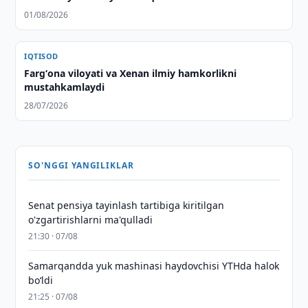
01/08/2026
IQTISOD
Fargʻona viloyati va Xenan ilmiy hamkorlikni
mustahkamlaydi
28/07/2026
SO'NGGI YANGILIKLAR
Senat pensiya tayinlash tartibiga kiritilgan
o'zgartirishlarni ma'qulladi
21:30 · 07/08
Samarqandda yuk mashinasi haydovchisi YTHda halok
bo‘ldi
21:25 · 07/08