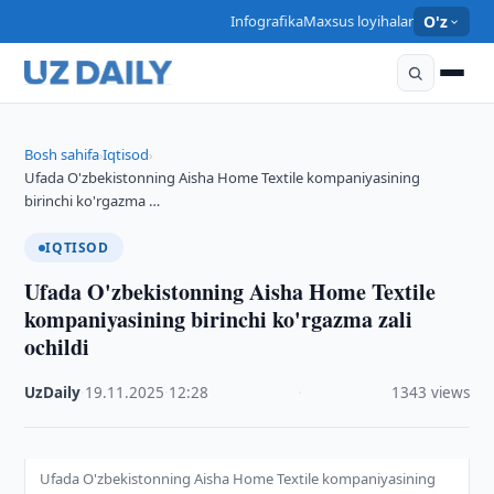
Infografika
Maxsus loyihalar
O'z
Bosh sahifa
Iqtisod
›
›
Ufada O'zbekistonning Aisha Home Textile kompaniyasining
birinchi ko'rgazma …
IQTISOD
Ufada O'zbekistonning Aisha Home Textile
kompaniyasining birinchi ko'rgazma zali
ochildi
UzDaily
·
19.11.2025
·
12:28
·
1343 views
Ufada O'zbekistonning Aisha Home Textile kompaniyasining