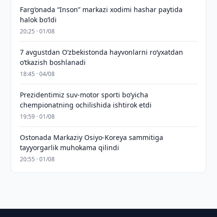
Farg‘onada “Inson” markazi xodimi hashar paytida
halok bo‘ldi
20:25 · 01/08
7 avgustdan O‘zbekistonda hayvonlarni ro‘yxatdan
o‘tkazish boshlanadi
18:45 · 04/08
Prezidentimiz suv-motor sporti bo‘yicha
chempionatning ochilishida ishtirok etdi
19:59 · 01/08
Ostonada Markaziy Osiyo-Koreya sammitiga
tayyorgarlik muhokama qilindi
20:55 · 01/08