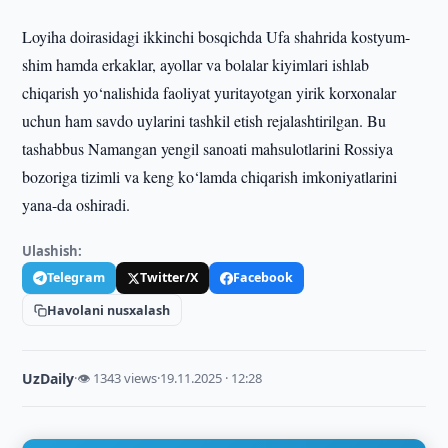
Loyiha doirasidagi ikkinchi bosqichda Ufa shahrida kostyum-
shim hamda erkaklar, ayollar va bolalar kiyimlari ishlab
chiqarish yo‘nalishida faoliyat yuritayotgan yirik korxonalar
uchun ham savdo uylarini tashkil etish rejalashtirilgan. Bu
tashabbus Namangan yengil sanoati mahsulotlarini Rossiya
bozoriga tizimli va keng ko‘lamda chiqarish imkoniyatlarini
yana-da oshiradi.
Ulashish:
Telegram
Twitter/X
Facebook
Havolani nusxalash
UzDaily
·
👁 1343 views
·
19.11.2025 · 12:28