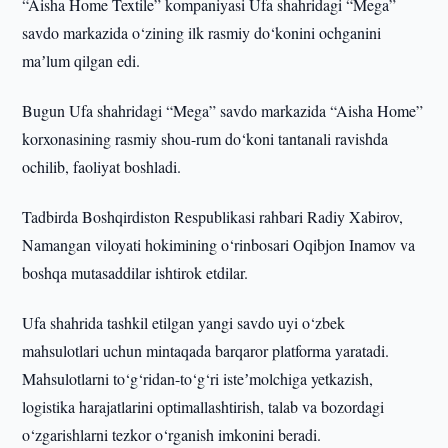
“Aisha Home Textile” kompaniyasi Ufa shahridagi “Mega”
savdo markazida o‘zining ilk rasmiy do‘konini ochganini
maʼlum qilgan edi.
Bugun Ufa shahridagi “Mega” savdo markazida “Aisha Home”
korxonasining rasmiy shou-rum do‘koni tantanali ravishda
ochilib, faoliyat boshladi.
Tadbirda Boshqirdiston Respublikasi rahbari Radiy Xabirov,
Namangan viloyati hokimining o‘rinbosari Oqibjon Inamov va
boshqa mutasaddilar ishtirok etdilar.
Ufa shahrida tashkil etilgan yangi savdo uyi o‘zbek
mahsulotlari uchun mintaqada barqaror platforma yaratadi.
Mahsulotlarni to‘g‘ridan-to‘g‘ri isteʼmolchiga yetkazish,
logistika harajatlarini optimallashtirish, talab va bozordagi
o‘zgarishlarni tezkor o‘rganish imkonini beradi.