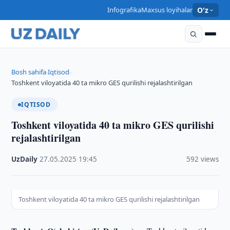
Infografika
Maxsus loyihalar
O'z
Bosh sahifa
Iqtisod
›
›
Toshkent viloyatida 40 ta mikro GES qurilishi rejalashtirilgan
IQTISOD
Toshkent viloyatida 40 ta mikro GES qurilishi
rejalashtirilgan
UzDaily
·
27.05.2025
·
19:45
·
592 views
Toshkent viloyatida 40 ta mikro GES qurilishi rejalashtirilgan