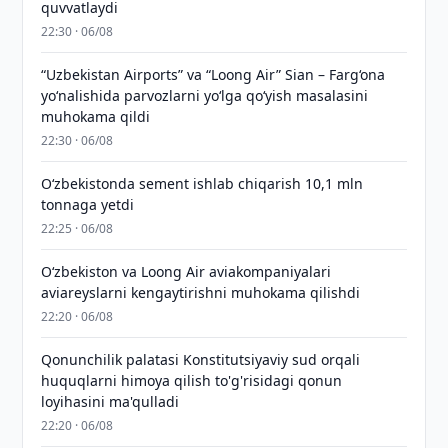
quvvatlaydi
22:30 · 06/08
“Uzbekistan Airports” va “Loong Air” Sian – Farg‘ona
yo‘nalishida parvozlarni yo‘lga qo‘yish masalasini
muhokama qildi
22:30 · 06/08
O‘zbekistonda sement ishlab chiqarish 10,1 mln
tonnaga yetdi
22:25 · 06/08
Oʻzbekiston va Loong Air aviakompaniyalari
aviareyslarni kengaytirishni muhokama qilishdi
22:20 · 06/08
Qonunchilik palatasi Konstitutsiyaviy sud orqali
huquqlarni himoya qilish to'g'risidagi qonun
loyihasini ma'qulladi
22:20 · 06/08