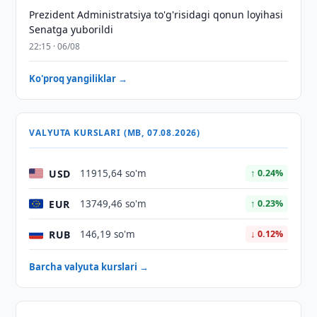
Prezident Administratsiya to'g'risidagi qonun loyihasi
Senatga yuborildi
22:15 · 06/08
Ko'proq yangiliklar →
VALYUTA KURSLARI (MB, 07.08.2026)
USD
11915,64 so'm
↑ 0.24%
EUR
13749,46 so'm
↑ 0.23%
RUB
146,19 so'm
↓ 0.12%
Barcha valyuta kurslari →