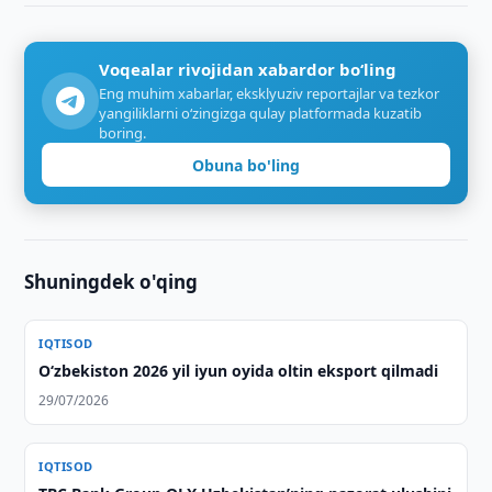
Voqealar rivojidan xabardor bo‘ling
Eng muhim xabarlar, eksklyuziv reportajlar va tezkor
yangiliklarni o‘zingizga qulay platformada kuzatib
boring.
Obuna bo'ling
Shuningdek o'qing
IQTISOD
O‘zbekiston 2026 yil iyun oyida oltin eksport qilmadi
29/07/2026
IQTISOD