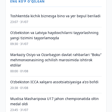
ENG KO'P O'QILGAN
Toshkentda kichik biznesga bino va yer bepul beriladi
23:07 · 31/07
Oʻzbekiston va Latviya haydovchilarni tayyorlashning
yangi tizimini tayyorlamoqda
09:30 · 31/07
Markaziy Osiyo va Ozarbayjon davlat rahbarlari “Boku”
mehmonxonasining ochilish marosimida ishtirok
etdilar
00:00 · 01/08
O‘zbekiston ICCA xalqaro assotsiatsiyasiga aʼzo bo‘ldi
20:38 · 01/08
Muxlisa Masharipova U17 jahon chempionatida oltin
medal oldi
23:45 · 31/07