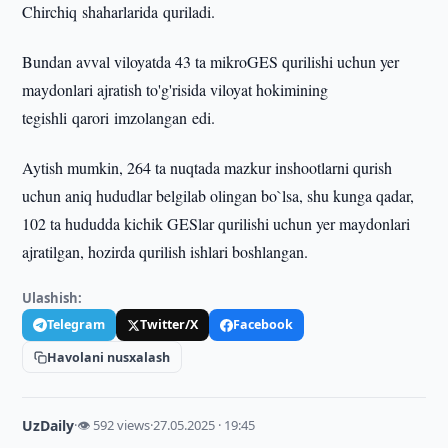
Chirchiq shaharlarida quriladi.
Bundan avval viloyatda 43 ta mikroGES qurilishi uchun yer
maydonlari ajratish to'g'risida viloyat hokimining
tegishli qarori imzolangan edi.
Aytish mumkin, 264 ta nuqtada mazkur inshootlarni qurish
uchun aniq hududlar belgilab olingan bo`lsa, shu kunga qadar,
102 ta hududda kichik GESlar qurilishi uchun yer maydonlari
ajratilgan, hozirda qurilish ishlari boshlangan.
Ulashish:
Telegram
Twitter/X
Facebook
Havolani nusxalash
UzDaily
·
👁 592 views
·
27.05.2025 · 19:45