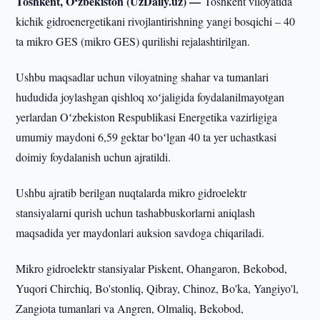
Toshkent, O‘zbekiston (UzDaily.uz) —
Toshkent viloyatida
kichik gidroenergetikani rivojlantirishning yangi bosqichi – 40
ta mikro GES (mikro GES) qurilishi rejalashtirilgan.
Ushbu maqsadlar uchun viloyatning shahar va tumanlari
hududida joylashgan qishloq xoʻjaligida foydalanilmayotgan
yerlardan Oʻzbekiston Respublikasi Energetika vazirligiga
umumiy maydoni 6,59 gektar boʻlgan 40 ta yer uchastkasi
doimiy foydalanish uchun ajratildi.
Ushbu ajratib berilgan nuqtalarda mikro gidroelektr
stansiyalarni qurish uchun tashabbuskorlarni aniqlash
maqsadida yer maydonlari auksion savdoga chiqariladi.
Mikro gidroelektr stansiyalar Piskent, Ohangaron, Bekobod,
Yuqori Chirchiq, Bo'stonliq, Qibray, Chinoz, Bo'ka, Yangiyo'l,
Zangiota tumanlari va Angren, Olmaliq, Bekobod,