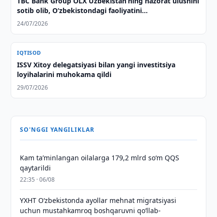
TBC Bank Group OLX Uzbekistan’ning nazorat ulushini
sotib olib, O‘zbekistondagi faoliyatini
kengaytirmoqda
24/07/2026
IQTISOD
ISSV Xitoy delegatsiyasi bilan yangi investitsiya
loyihalarini muhokama qildi
29/07/2026
SO'NGGI YANGILIKLAR
Kam taʼminlangan oilalarga 179,2 mlrd so‘m QQS
qaytarildi
22:35 · 06/08
YXHT O‘zbekistonda ayollar mehnat migratsiyasi
uchun mustahkamroq boshqaruvni qo‘llab-