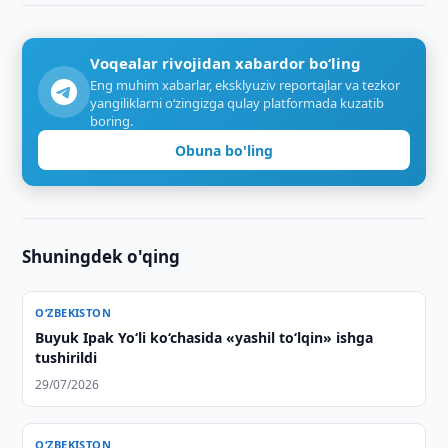
Voqealar rivojidan xabardor bo‘ling
Eng muhim xabarlar, eksklyuziv reportajlar va tezkor
yangiliklarni o‘zingizga qulay platformada kuzatib
boring.
Obuna bo'ling
Shuningdek o'qing
O‘ZBEKISTON
Buyuk Ipak Yo‘li ko‘chasida «yashil to‘lqin» ishga
tushirildi
29/07/2026
O‘ZBEKISTON