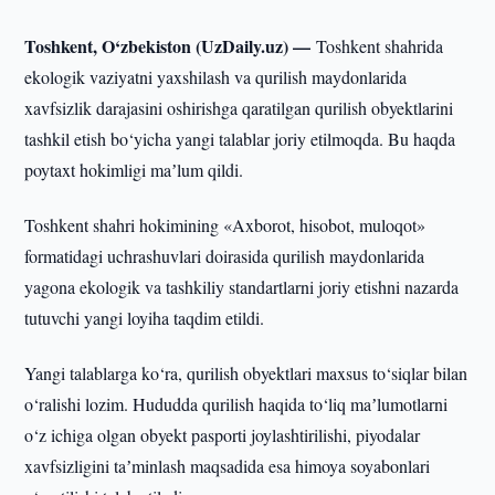
Toshkent, O‘zbekiston (UzDaily.uz) —
Toshkent shahrida
ekologik vaziyatni yaxshilash va qurilish maydonlarida
xavfsizlik darajasini oshirishga qaratilgan qurilish obyektlarini
tashkil etish bo‘yicha yangi talablar joriy etilmoqda. Bu haqda
poytaxt hokimligi maʼlum qildi.
Toshkent shahri hokimining «Axborot, hisobot, muloqot»
formatidagi uchrashuvlari doirasida qurilish maydonlarida
yagona ekologik va tashkiliy standartlarni joriy etishni nazarda
tutuvchi yangi loyiha taqdim etildi.
Yangi talablarga ko‘ra, qurilish obyektlari maxsus to‘siqlar bilan
o‘ralishi lozim. Hududda qurilish haqida to‘liq maʼlumotlarni
o‘z ichiga olgan obyekt pasporti joylashtirilishi, piyodalar
xavfsizligini taʼminlash maqsadida esa himoya soyabonlari