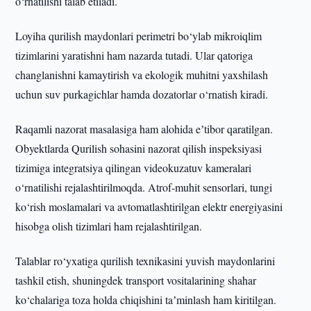
o‘rnatilishi talab etiladi.
Loyiha qurilish maydonlari perimetri bo‘ylab mikroiqlim
tizimlarini yaratishni ham nazarda tutadi. Ular qatoriga
changlanishni kamaytirish va ekologik muhitni yaxshilash
uchun suv purkagichlar hamda dozatorlar o‘rnatish kiradi.
Raqamli nazorat masalasiga ham alohida eʼtibor qaratilgan.
Obyektlarda Qurilish sohasini nazorat qilish inspeksiyasi
tizimiga integratsiya qilingan videokuzatuv kameralari
o‘rnatilishi rejalashtirilmoqda. Atrof-muhit sensorlari, tungi
ko‘rish moslamalari va avtomatlashtirilgan elektr energiyasini
hisobga olish tizimlari ham rejalashtirilgan.
Talablar ro‘yxatiga qurilish texnikasini yuvish maydonlarini
tashkil etish, shuningdek transport vositalarining shahar
ko‘chalariga toza holda chiqishini taʼminlash ham kiritilgan.