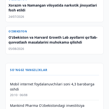
Xorazm va Namangan viloyatida narkotik jinoyatlari
fosh etildi
24/07/2026
O‘ZBEKISTON
Oʻzbekiston va Harvard Growth Lab ayollarni qoʻllab-
quvvatlash masalalarini muhokama qilishdi
05/08/2026
SO'NGGI YANGILIKLAR
Mobil internet foydalanuvchilari soni 4,3 barobarga
oshdi
20:10 · 06/08
Mankind Pharma O'zbekistondagi investitsiya