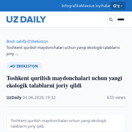
Infografika
Maxsus loyihalar
O'z
Bosh sahifa
O‘zbekiston
›
›
Toshkent qurilish maydonchalari uchun yangi ekologik talablarni
joriy …
O‘ZBEKISTON
Toshkent qurilish maydonchalari uchun yangi
ekologik talablarni joriy qildi
UzDaily
·
04.06.2026
·
19:32
·
633 views
Toshkent qurilish maydonchalari uchun yangi ekologik
talablarni joriy qildi