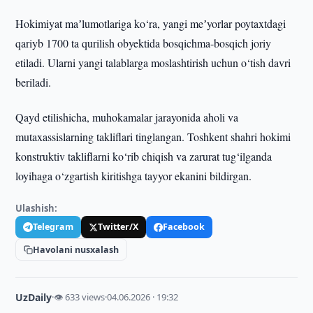
Hokimiyat maʼlumotlariga ko‘ra, yangi meʼyorlar poytaxtdagi
qariyb 1700 ta qurilish obyektida bosqichma-bosqich joriy
etiladi. Ularni yangi talablarga moslashtirish uchun o‘tish davri
beriladi.
Qayd etilishicha, muhokamalar jarayonida aholi va
mutaxassislarning takliflari tinglangan. Toshkent shahri hokimi
konstruktiv takliflarni ko‘rib chiqish va zarurat tug‘ilganda
loyihaga o‘zgartish kiritishga tayyor ekanini bildirgan.
Ulashish:
Telegram
Twitter/X
Facebook
Havolani nusxalash
UzDaily
·
👁 633 views
·
04.06.2026 · 19:32