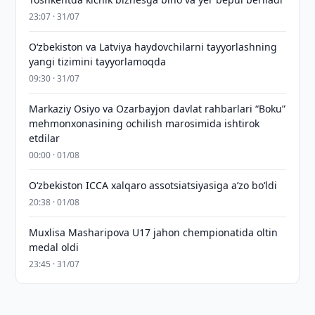
23:07 · 31/07
Oʻzbekiston va Latviya haydovchilarni tayyorlashning
yangi tizimini tayyorlamoqda
09:30 · 31/07
Markaziy Osiyo va Ozarbayjon davlat rahbarlari “Boku”
mehmonxonasining ochilish marosimida ishtirok
etdilar
00:00 · 01/08
O‘zbekiston ICCA xalqaro assotsiatsiyasiga aʼzo bo‘ldi
20:38 · 01/08
Muxlisa Masharipova U17 jahon chempionatida oltin
medal oldi
23:45 · 31/07