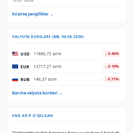
19:30 · 06/08
Ko'proq yangiliklar →
VALYUTA KURSLARI (MB, 06.08.2026)
USD
11886,72 so'm
↓ 0.46%
EUR
13717,27 so'm
↓ 0.19%
RUB
146,37 so'm
↓ 0.71%
Barcha valyuta kurslari →
ENG KO'P O'QILGAN
Toshkentda kichik biznesga bino va yer bepul beriladi