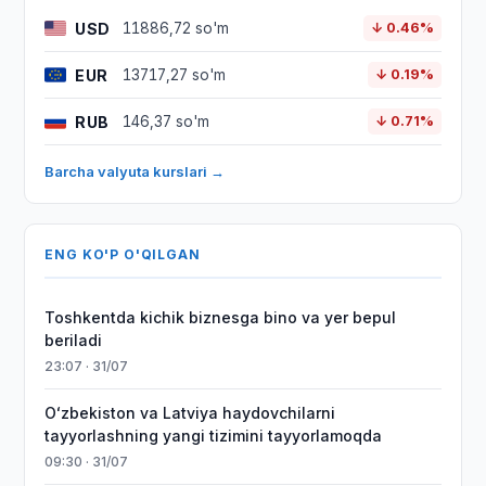
USD
11886,72 so'm
↓ 0.46%
EUR
13717,27 so'm
↓ 0.19%
RUB
146,37 so'm
↓ 0.71%
Barcha valyuta kurslari →
ENG KO'P O'QILGAN
Toshkentda kichik biznesga bino va yer bepul
beriladi
23:07 · 31/07
Oʻzbekiston va Latviya haydovchilarni
tayyorlashning yangi tizimini tayyorlamoqda
09:30 · 31/07