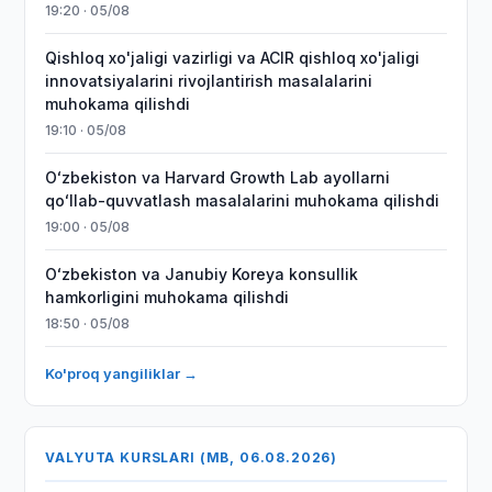
19:20 · 05/08
Qishloq xo'jaligi vazirligi va ACIR qishloq xo'jaligi
innovatsiyalarini rivojlantirish masalalarini
muhokama qilishdi
19:10 · 05/08
Oʻzbekiston va Harvard Growth Lab ayollarni
qoʻllab-quvvatlash masalalarini muhokama qilishdi
19:00 · 05/08
Oʻzbekiston va Janubiy Koreya konsullik
hamkorligini muhokama qilishdi
18:50 · 05/08
Ko'proq yangiliklar →
VALYUTA KURSLARI (MB, 06.08.2026)