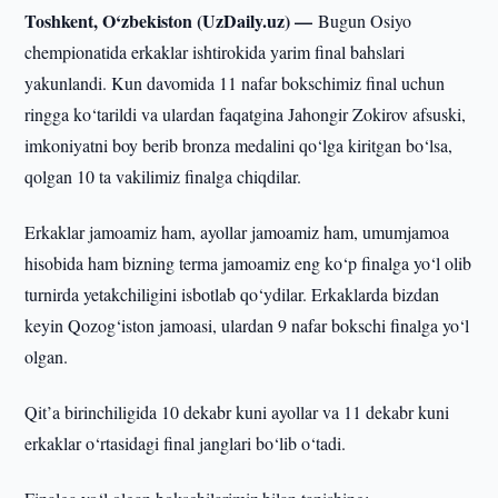
Toshkent, O‘zbekiston (UzDaily.uz) —
Bugun Osiyo
chempionatida erkaklar ishtirokida yarim final bahslari
yakunlandi. Kun davomida 11 nafar bokschimiz final uchun
ringga ko‘tarildi va ulardan faqatgina Jahongir Zokirov afsuski,
imkoniyatni boy berib bronza medalini qo‘lga kiritgan bo‘lsa,
qolgan 10 ta vakilimiz finalga chiqdilar.
Erkaklar jamoamiz ham, ayollar jamoamiz ham, umumjamoa
hisobida ham bizning terma jamoamiz eng ko‘p finalga yo‘l olib
turnirda yetakchiligini isbotlab qo‘ydilar. Erkaklarda bizdan
keyin Qozog‘iston jamoasi, ulardan 9 nafar bokschi finalga yo‘l
olgan.
Qit’a birinchiligida 10 dekabr kuni ayollar va 11 dekabr kuni
erkaklar o‘rtasidagi final janglari bo‘lib o‘tadi.