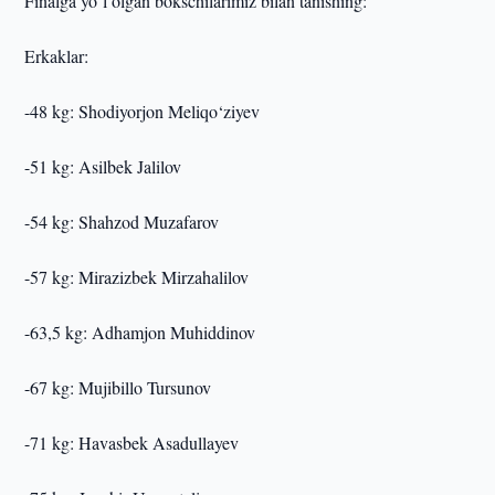
Finalga yo‘l olgan bokschilarimiz bilan tanishing:
Erkaklar:
-48 kg: Shodiyorjon Meliqo‘ziyev
-51 kg: Asilbek Jalilov
-54 kg: Shahzod Muzafarov
-57 kg: Mirazizbek Mirzahalilov
-63,5 kg: Adhamjon Muhiddinov
-67 kg: Mujibillo Tursunov
-71 kg: Havasbek Asadullayev