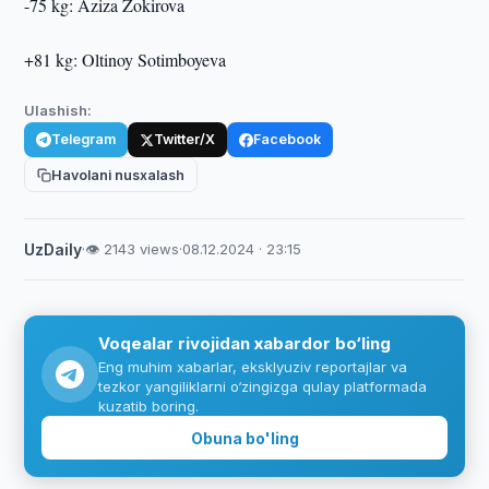
-75 kg: Aziza Zokirova
+81 kg: Oltinoy Sotimboyeva
Ulashish:
Telegram
Twitter/X
Facebook
Havolani nusxalash
UzDaily
·
👁 2143 views
·
08.12.2024 · 23:15
Voqealar rivojidan xabardor bo‘ling
Eng muhim xabarlar, eksklyuziv reportajlar va
tezkor yangiliklarni o‘zingizga qulay platformada
kuzatib boring.
Obuna bo'ling