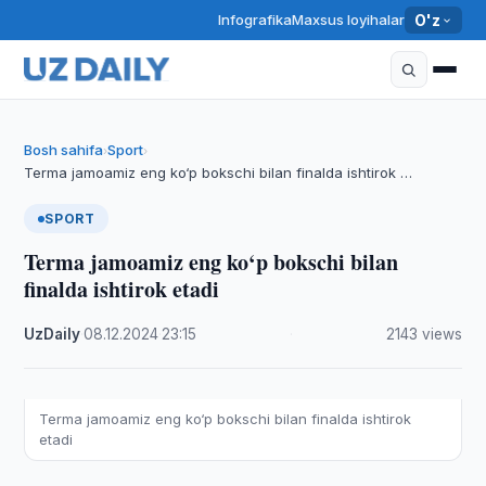
Infografika
Maxsus loyihalar
O'z
Bosh sahifa
Sport
›
›
Terma jamoamiz eng ko‘p bokschi bilan finalda ishtirok …
SPORT
Terma jamoamiz eng ko‘p bokschi bilan
finalda ishtirok etadi
UzDaily
·
08.12.2024
·
23:15
·
2143 views
Terma jamoamiz eng ko‘p bokschi bilan finalda ishtirok
etadi