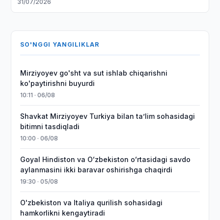
31/07/2026
SO'NGGI YANGILIKLAR
Mirziyoyev go'sht va sut ishlab chiqarishni
ko'paytirishni buyurdi
10:11 · 06/08
Shavkat Mirziyoyev Turkiya bilan taʼlim sohasidagi
bitimni tasdiqladi
10:00 · 06/08
Goyal Hindiston va Oʻzbekiston oʻrtasidagi savdo
aylanmasini ikki baravar oshirishga chaqirdi
19:30 · 05/08
O'zbekiston va Italiya qurilish sohasidagi
hamkorlikni kengaytiradi