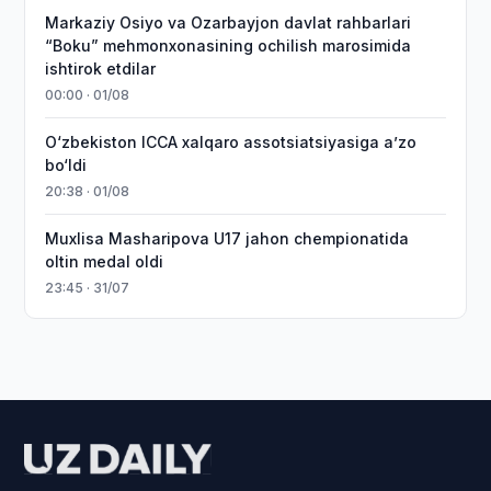
Markaziy Osiyo va Ozarbayjon davlat rahbarlari
“Boku” mehmonxonasining ochilish marosimida
ishtirok etdilar
00:00 · 01/08
O‘zbekiston ICCA xalqaro assotsiatsiyasiga aʼzo
bo‘ldi
20:38 · 01/08
Muxlisa Masharipova U17 jahon chempionatida
oltin medal oldi
23:45 · 31/07