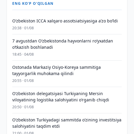
ENG KO'P O'QILGAN
O‘zbekiston ICCA xalqaro assotsiatsiyasiga aʼzo bo‘ldi
20:38 · 01/08
7 avgustdan O‘zbekistonda hayvonlarni ro‘yxatdan
o‘tkazish boshlanadi
18:45 · 04/08
Ostonada Markaziy Osiyo-Koreya sammitiga
tayyorgarlik muhokama qilindi
20:55 · 01/08
Oʻzbekiston delegatsiyasi Turkiyaning Mersin
viloyatining logistika salohiyatini oʻrganib chiqdi
20:50 · 01/08
Oʻzbekiston Turkiyadagi sammitda oʻzining investitsiya
salohiyatini taqdim etdi
21:00 · 01/08