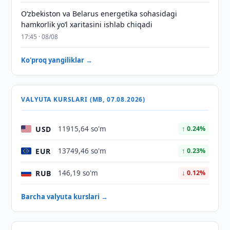
Oʻzbekiston va Belarus energetika sohasidagi
hamkorlik yoʻl xaritasini ishlab chiqadi
17:45 · 08/08
Ko'proq yangiliklar →
VALYUTA KURSLARI (MB, 07.08.2026)
USD
11915,64 so'm
↑ 0.24%
EUR
13749,46 so'm
↑ 0.23%
RUB
146,19 so'm
↓ 0.12%
Barcha valyuta kurslari →