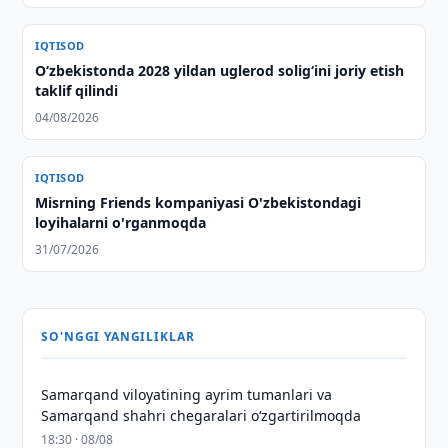
IQTISOD
O‘zbekistonda 2028 yildan uglerod solig‘ini joriy etish
taklif qilindi
04/08/2026
IQTISOD
Misrning Friends kompaniyasi O'zbekistondagi
loyihalarni o'rganmoqda
31/07/2026
SO'NGGI YANGILIKLAR
Samarqand viloyatining ayrim tumanlari va
Samarqand shahri chegaralari oʻzgartirilmoqda
18:30 · 08/08