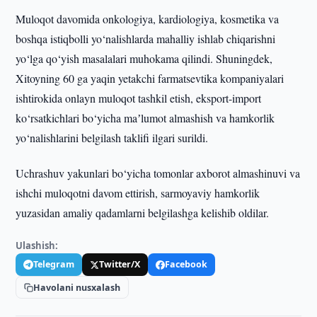
Muloqot davomida onkologiya, kardiologiya, kosmetika va
boshqa istiqbolli yo‘nalishlarda mahalliy ishlab chiqarishni
yo‘lga qo‘yish masalalari muhokama qilindi. Shuningdek,
Xitoyning 60 ga yaqin yetakchi farmatsevtika kompaniyalari
ishtirokida onlayn muloqot tashkil etish, eksport-import
ko‘rsatkichlari bo‘yicha maʼlumot almashish va hamkorlik
yo‘nalishlarini belgilash taklifi ilgari surildi.
Uchrashuv yakunlari bo‘yicha tomonlar axborot almashinuvi va
ishchi muloqotni davom ettirish, sarmoyaviy hamkorlik
yuzasidan amaliy qadamlarni belgilashga kelishib oldilar.
Ulashish:
Telegram
Twitter/X
Facebook
Havolani nusxalash