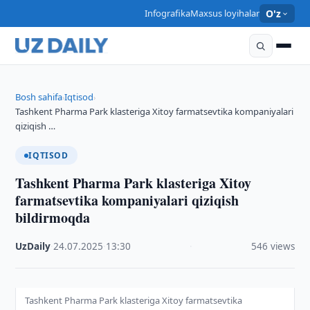
Infografika
Maxsus loyihalar
O'z
Bosh sahifa
Iqtisod
›
›
Tashkent Pharma Park klasteriga Xitoy farmatsevtika kompaniyalari
qiziqish …
IQTISOD
Tashkent Pharma Park klasteriga Xitoy
farmatsevtika kompaniyalari qiziqish
bildirmoqda
UzDaily
·
24.07.2025
·
13:30
·
546 views
Tashkent Pharma Park klasteriga Xitoy farmatsevtika