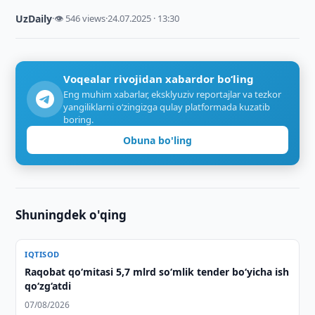
UzDaily
·
👁 546 views
·
24.07.2025 · 13:30
Voqealar rivojidan xabardor bo‘ling
Eng muhim xabarlar, eksklyuziv reportajlar va tezkor
yangiliklarni o‘zingizga qulay platformada kuzatib
boring.
Obuna bo'ling
Shuningdek o'qing
IQTISOD
Raqobat qo‘mitasi 5,7 mlrd so‘mlik tender bo‘yicha ish
qo‘zg‘atdi
07/08/2026