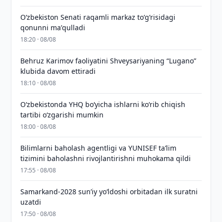
Oʻzbekiston Senati raqamli markaz toʻgʻrisidagi
qonunni maʼqulladi
18:20 · 08/08
Behruz Karimov faoliyatini Shveysariyaning “Lugano”
klubida davom ettiradi
18:10 · 08/08
O‘zbekistonda YHQ bo‘yicha ishlarni ko‘rib chiqish
tartibi o‘zgarishi mumkin
18:00 · 08/08
Bilimlarni baholash agentligi va YUNISEF taʼlim
tizimini baholashni rivojlantirishni muhokama qildi
17:55 · 08/08
Samarkand-2028 sunʼiy yo‘ldoshi orbitadan ilk suratni
uzatdi
17:50 · 08/08