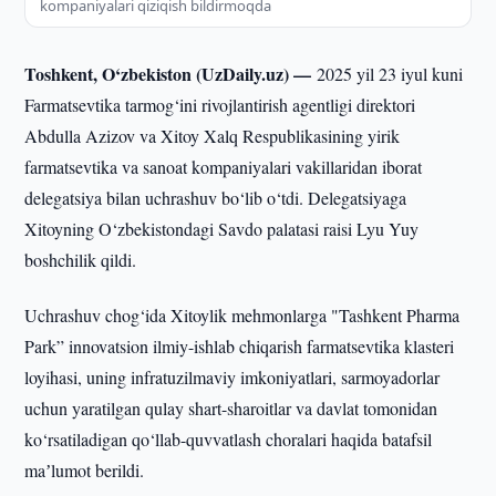
kompaniyalari qiziqish bildirmoqda
Toshkent, O‘zbekiston (UzDaily.uz) —
2025 yil 23 iyul kuni
Farmatsevtika tarmog‘ini rivojlantirish agentligi direktori
Abdulla Azizov va Xitoy Xalq Respublikasining yirik
farmatsevtika va sanoat kompaniyalari vakillaridan iborat
delegatsiya bilan uchrashuv bo‘lib o‘tdi. Delegatsiyaga
Xitoyning O‘zbekistondagi Savdo palatasi raisi Lyu Yuy
boshchilik qildi.
Uchrashuv chog‘ida Xitoylik mehmonlarga "Tashkent Pharma
Park” innovatsion ilmiy-ishlab chiqarish farmatsevtika klasteri
loyihasi, uning infratuzilmaviy imkoniyatlari, sarmoyadorlar
uchun yaratilgan qulay shart-sharoitlar va davlat tomonidan
ko‘rsatiladigan qo‘llab-quvvatlash choralari haqida batafsil
maʼlumot berildi.