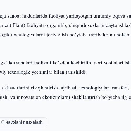
qa sanoat hududlarida faoliyat yuritayotgan umumiy oqova su
nt Plant) faoliyati o‘rganilib, chiqindi suvlarni qayta ishlas
ogik texnologiyalarni joriy etish bo‘yicha tajribalar muhokam
korxonalari faoliyati ko‘zdan kechirilib, dori vositalari ish
aviy texnologik yechimlar bilan tanishildi.
asterlarini rivojlantirish tajribasi, texnologiyalar transferi,
nishi va innovatsion ekotizimlarni shakllantirish bo‘yicha ilg‘
Havolani nusxalash