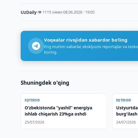
UzDaily
·
👁 1115 views
·
08.06.2026 · 19:05
Voqealar rivojidan xabardor bo‘ling
Eng muhim xabarlar, eksklyuziv reportajlar va tezko
boring.
Shuningdek o'qing
IQTISOD
IQTISOD
O‘zbekistonda “yashil” energiya
Ustyurtda 
ishlab chiqarish 23%ga oshdi
burg'ilash
25/07/2026
24/07/2026