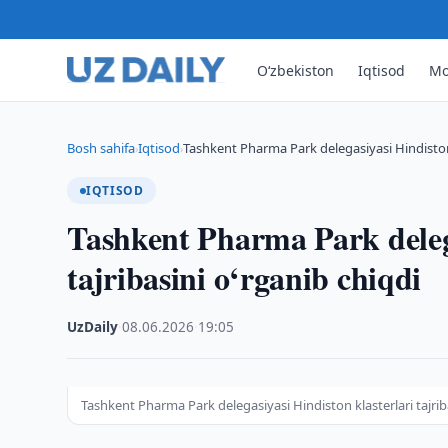
O‘zbekiston
Iqtisod
Mo
Bosh sahifa
Iqtisod
Tashkent Pharma Park delegasiyasi Hindiston k
›
›
IQTISOD
Tashkent Pharma Park delega
tajribasini o‘rganib chiqdi
UzDaily
·
08.06.2026
·
19:05
Tashkent Pharma Park delegasiyasi Hindiston klasterlari tajrib