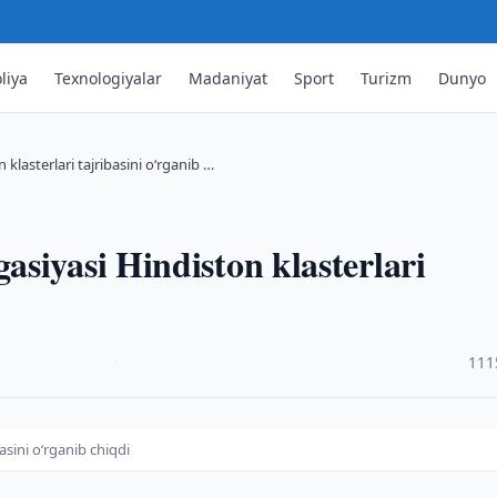
liya
Texnologiyalar
Madaniyat
Sport
Turizm
Dunyo
lasterlari tajribasini o‘rganib …
siyasi Hindiston klasterlari
·
111
asini o‘rganib chiqdi