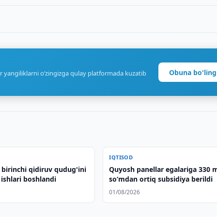
Obuna bo'ling
r yangiliklarni o‘zingizga qulay platformada kuzatib
IQTISOD
birinchi qidiruv qudug'ini
Quyosh panellar egalariga 330 
 ishlari boshlandi
so‘mdan ortiq subsidiya berildi
01/08/2026