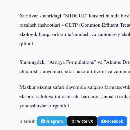
Xaridvar shahridagi “SIIDCUL” klasteri hamda bosh
tozalash inshootlari - CETP (Common Effluent Treatme
ekologik barqarorlikni taʼminlash va zamonaviy ekol
qilindi.
Shuningdek, "Arogya Formulations" va "Akums Drugs" 
chiqarish jarayonlari, sifat nazorati tizimi va zamon
Mazkur xizmat safari davomida xalqaro farmatsevtika kl
eksport salohiyatini oshirish, barqaror sanoat rivojla
yondashuvlar o‘rganildi.
Ulashish:
Telegram
Twitter/X
Facebook