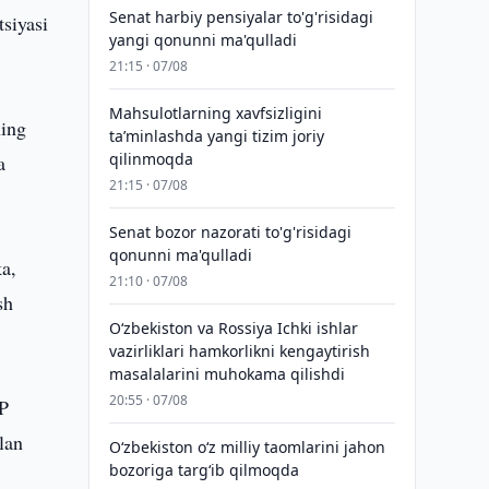
Senat harbiy pensiyalar to'g'risidagi
siyasi
yangi qonunni ma'qulladi
21:15 · 07/08
Mahsulotlarning xavfsizligini
ning
taʼminlashda yangi tizim joriy
qilinmoqda
a
21:15 · 07/08
Senat bozor nazorati to'g'risidagi
qonunni ma'qulladi
ka,
21:10 · 07/08
sh
Oʻzbekiston va Rossiya Ichki ishlar
vazirliklari hamkorlikni kengaytirish
masalalarini muhokama qilishdi
20:55 · 07/08
MP
lan
Oʻzbekiston oʻz milliy taomlarini jahon
bozoriga targʻib qilmoqda