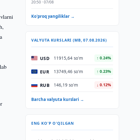
20:50 · 07/08
vlarni
Ko'proq yangiliklar →
h,
a
VALYUTA KURSLARI (MB, 07.08.2026)
USD
11915,64 so'm
↑ 0.24%
lab
EUR
13749,46 so'm
↑ 0.23%
RUB
146,19 so'm
↓ 0.12%
Barcha valyuta kurslari →
or
ENG KO'P O'QILGAN