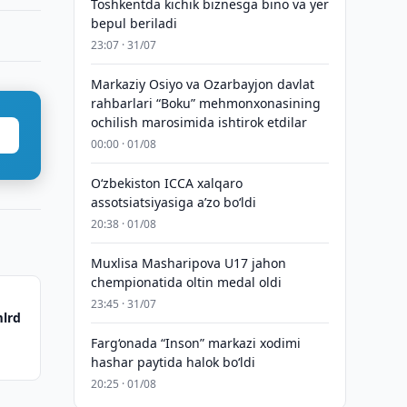
Toshkentda kichik biznesga bino va yer
bepul beriladi
23:07 · 31/07
Markaziy Osiyo va Ozarbayjon davlat
rahbarlari “Boku” mehmonxonasining
ochilish marosimida ishtirok etdilar
00:00 · 01/08
O‘zbekiston ICCA xalqaro
assotsiatsiyasiga aʼzo bo‘ldi
20:38 · 01/08
Muxlisa Masharipova U17 jahon
chempionatida oltin medal oldi
23:45 · 31/07
mlrd
Farg‘onada “Inson” markazi xodimi
hashar paytida halok bo‘ldi
20:25 · 01/08