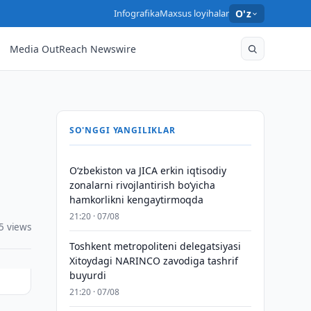
Infografika
Maxsus loyihalar
O'z
Media OutReach Newswire
SO'NGGI YANGILIKLAR
Oʻzbekiston va JICA erkin iqtisodiy
zonalarni rivojlantirish boʻyicha
hamkorlikni kengaytirmoqda
21:20 · 07/08
5 views
Toshkent metropoliteni delegatsiyasi
Xitoydagi NARINCO zavodiga tashrif
buyurdi
21:20 · 07/08