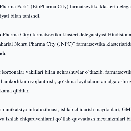
Pharma Park” (BioPharma City) farmatsevtika klasteri delegat
yati bilan tanishdi.
oPharma City) farmatsevtika klasteri delegatsiyasi Hindiston
arlal Nehru Pharma City (JNPC)" farmatsevtika klasterlarid
ndi.
t korxonalar vakillari bilan uchrashuvlar o‘tkazib, farmatsevti
k hamkorlikni rivojlantirish, qo‘shma loyihalarni amalga oshiri
kama qildilar.
mmunikatsiya infratuzilmasi, ishlab chiqarish maydonlari, G
i va ishlab chiqaruvchilarni qo‘llab-quvvatlash mexanizmlari bi