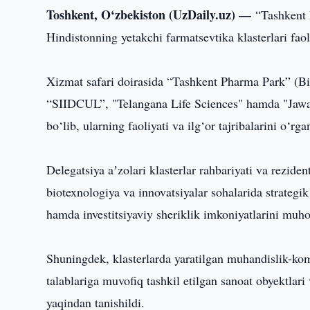
Toshkent, O‘zbekiston (UzDaily.uz) —
“Tashkent 
Hindistonning yetakchi farmatsevtika klasterlari faoli
Xizmat safari doirasida “Tashkent Pharma Park” (Bi
“SIIDCUL”, "Telangana Life Sciences" hamda "Jawah
bo‘lib, ularning faoliyati va ilg‘or tajribalarini o‘rga
Delegatsiya aʼzolari klasterlar rahbariyati va reziden
biotexnologiya va innovatsiyalar sohalarida strategi
hamda investitsiyaviy sheriklik imkoniyatlarini muho
Shuningdek, klasterlarda yaratilgan muhandislik-ko
talablariga muvofiq tashkil etilgan sanoat obyektlar
yaqindan tanishildi.