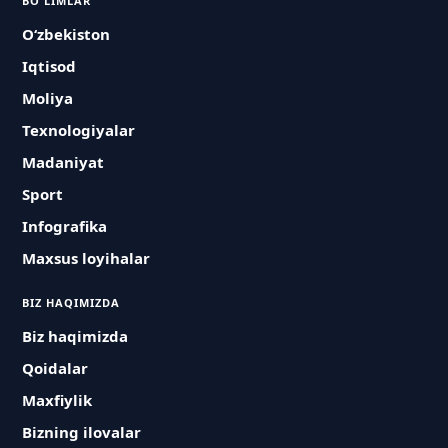
BO'LIMLAR
O‘zbekiston
Iqtisod
Moliya
Texnologiyalar
Madaniyat
Sport
Infografika
Maxsus loyihalar
BIZ HAQIMIZDA
Biz haqimizda
Qoidalar
Maxfiylik
Bizning ilovalar