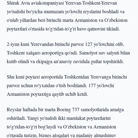
Shirak Avia aviakompaniyasi Yerevan-Toshkent-Yerevan
yo'nalishi bo'yicha muntazam yo'lovchi reyslarini boshladi va
o'nlab yillardan beri birinchi marta Armaniston va O'zbekiston
poytaxtlari o'rtasida to'g'ridan-to'g'ri havo qatnovini tikladi.
2-iyun kuni Yerevandan birinchi parvoz 127 yo'lovchini olib,
Toshkent xalqaro aeroportiga qo'ndi. Samolyot suv salyuti bilan
kutib olindi va ekipajga an'anaviy ravishda gullar topshirildi.
Shu kuni poytaxt aeroportida Toshkentdan Yerevanga birinchi
parvoz uchun ro'yxatdan o'tish boshlandi. 177 yo'lovchi
Armaniston poytaxtiga qaytib uchib ketdi.
Reyslar haftada bir marta Boeing 737 samolyotlarida amalga
oshiriladi. Yangi yo'nalish ikki mamlakat poytaxtlarini
to'g'ridan-to'g'ri bog'laydi va O'zbekiston va Armaniston
o'rtasida turizm, biznes aloqalari va madaniy almashinuv