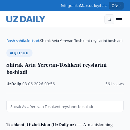
Infografika
Maxsus loyihalar
O'z
Bosh sahifa
Iqtisod
Shirak Avia Yerevan-Toshkent reyslarini boshladi
›
›
IQTISOD
Shirak Avia Yerevan-Toshkent reyslarini
boshladi
UzDaily
·
03.06.2026
·
09:56
·
561 views
Shirak Avia Yerevan-Toshkent reyslarini boshladi
Toshkent, O‘zbekiston (UzDaily.uz) —
Armanistonning