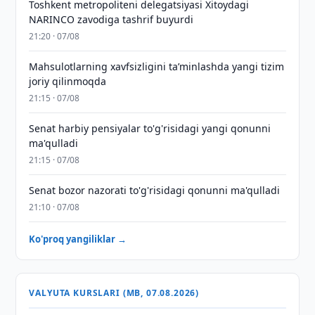
Toshkent metropoliteni delegatsiyasi Xitoydagi
NARINCO zavodiga tashrif buyurdi
21:20 · 07/08
Mahsulotlarning xavfsizligini taʼminlashda yangi tizim
joriy qilinmoqda
21:15 · 07/08
Senat harbiy pensiyalar to'g'risidagi yangi qonunni
ma'qulladi
21:15 · 07/08
Senat bozor nazorati to'g'risidagi qonunni ma'qulladi
21:10 · 07/08
Ko'proq yangiliklar →
VALYUTA KURSLARI (MB, 07.08.2026)