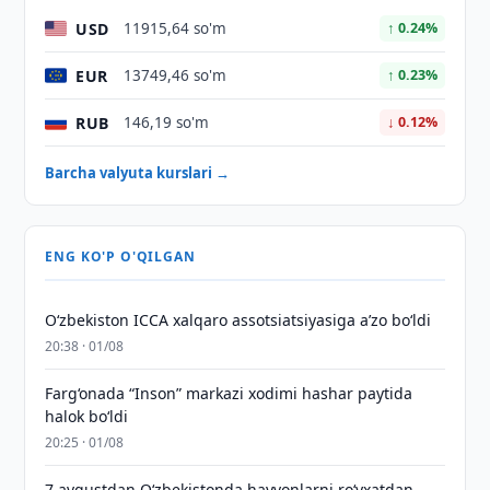
USD
11915,64 so'm
↑ 0.24%
EUR
13749,46 so'm
↑ 0.23%
RUB
146,19 so'm
↓ 0.12%
Barcha valyuta kurslari →
ENG KO'P O'QILGAN
O‘zbekiston ICCA xalqaro assotsiatsiyasiga aʼzo bo‘ldi
20:38 · 01/08
Farg‘onada “Inson” markazi xodimi hashar paytida
halok bo‘ldi
20:25 · 01/08
7 avgustdan O‘zbekistonda hayvonlarni ro‘yxatdan