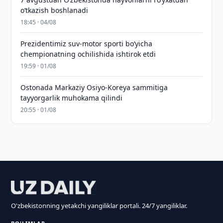
o‘tkazish boshlanadi
18:45 · 04/08
Prezidentimiz suv-motor sporti bo‘yicha
chempionatning ochilishida ishtirok etdi
19:59 · 01/08
Ostonada Markaziy Osiyo-Koreya sammitiga
tayyorgarlik muhokama qilindi
20:55 · 01/08
O'zbekistonning yetakchi yangiliklar portali. 24/7 yangiliklar.