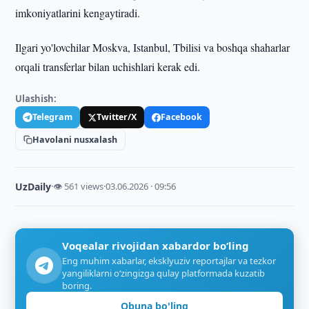
imkoniyatlarini kengaytiradi.
Ilgari yo'lovchilar Moskva, Istanbul, Tbilisi va boshqa shaharlar
orqali transferlar bilan uchishlari kerak edi.
Ulashish:
Telegram
Twitter/X
Facebook
Havolani nusxalash
UzDaily
·
👁 561 views
·
03.06.2026 · 09:56
Voqealar rivojidan xabardor bo‘ling
Eng muhim xabarlar, eksklyuziv reportajlar va tezkor
yangiliklarni o‘zingizga qulay platformada kuzatib
boring.
Obuna bo'ling