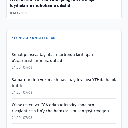
loyihalarini muhokama qilishdi
03/08/2026
SO'NGGI YANGILIKLAR
Senat pensiya tayinlash tartibiga kiritilgan
o'zgartirishlarni ma'qulladi
21:30 · 07/08
Samarqandda yuk mashinasi haydovchisi YTHda halok
bo‘ldi
21:25 · 07/08
Oʻzbekiston va JICA erkin iqtisodiy zonalarni
rivojlantirish boʻyicha hamkorlikni kengaytirmoqda
21:20 · 07/08