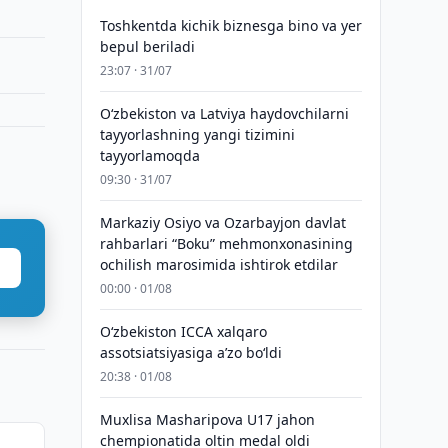
Toshkentda kichik biznesga bino va yer
bepul beriladi
23:07 · 31/07
Oʻzbekiston va Latviya haydovchilarni
tayyorlashning yangi tizimini
tayyorlamoqda
09:30 · 31/07
Markaziy Osiyo va Ozarbayjon davlat
rahbarlari “Boku” mehmonxonasining
ochilish marosimida ishtirok etdilar
00:00 · 01/08
O‘zbekiston ICCA xalqaro
assotsiatsiyasiga aʼzo bo‘ldi
20:38 · 01/08
Muxlisa Masharipova U17 jahon
chempionatida oltin medal oldi