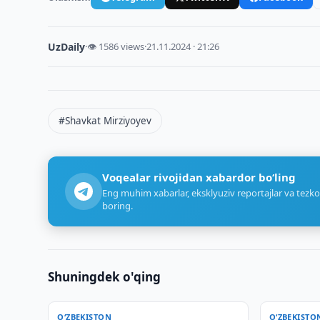
UzDaily
·
👁 1586 views
·
21.11.2024 · 21:26
#Shavkat Mirziyoyev
Voqealar rivojidan xabardor bo‘ling
Eng muhim xabarlar, eksklyuziv reportajlar va tezko
boring.
Shuningdek o'qing
O‘ZBEKISTON
O‘ZBEKISTO