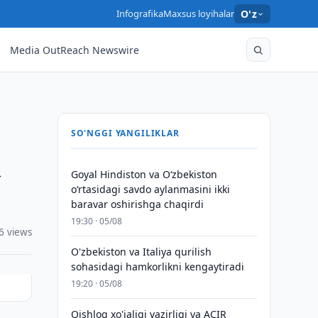
Infografika
Maxsus loyihalar
O'z
Media OutReach Newswire
SO'NGGI YANGILIKLAR
a
Goyal Hindiston va Oʻzbekiston
oʻrtasidagi savdo aylanmasini ikki
baravar oshirishga chaqirdi
19:30 · 05/08
6 views
O'zbekiston va Italiya qurilish
sohasidagi hamkorlikni kengaytiradi
19:20 · 05/08
Qishloq xo'jaligi vazirligi va ACIR