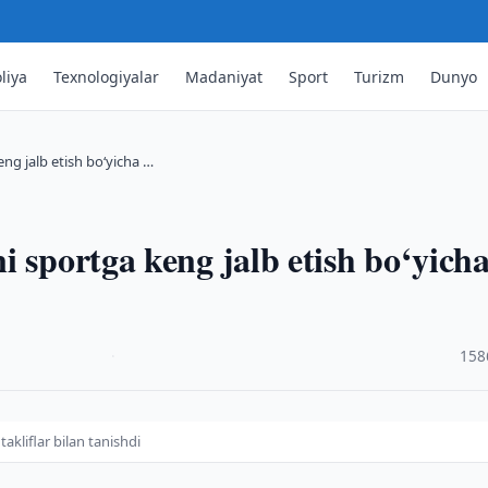
liya
Texnologiyalar
Madaniyat
Sport
Turizm
Dunyo
ng jalb etish bo‘yicha …
i sportga keng jalb etish bo‘yich
·
158
akliflar bilan tanishdi