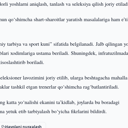
rli yoshlarni aniqlash, tanlash va seleksiya qilish joriy etilad
un qo‘shimcha shart-sharoitlar yaratish masalalariga ham e’t
y tarbiya va sport kuni” sifatida belgilanadi. Jalb qilingan y
ablari xodimlariga ustama beriladi. Shuningdek, infratuzilmad
isoslashtirib boriladi.
leksioner lavozimini joriy etilib, ularga beshtagacha mahalla
aklar tashkil etgan trenerlar qo‘shimcha rag‘batlantiriladi.
ing katta yo‘nalishi ekanini ta’kidlab, joylarda bu boradagi
a yetuk etib tarbiyalash bo‘yicha fikrlarini bildirdi.
Havolani nusxalash