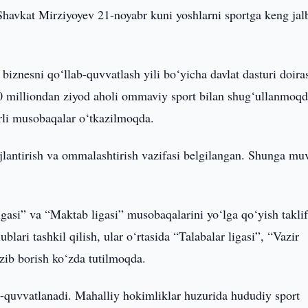
Shavkat Mirziyoyev 21-noyabr kuni yoshlarni sportga keng jal
iznesni qo‘llab-quvvatlash yili bo‘yicha davlat dasturi doira
0 milliondan ziyod aholi ommaviy sport bilan shug‘ullanmoqd
rli musobaqalar o‘tkazilmoqda.
ojlantirish va ommalashtirish vazifasi belgilangan. Shunga muv
igasi” va “Maktab ligasi” musobaqalarini yo‘lga qo‘yish takli
blari tashkil qilish, ular o‘rtasida “Talabalar ligasi”, “Vazir
ib borish ko‘zda tutilmoqda.
ab-quvvatlanadi. Mahalliy hokimliklar huzurida hududiy sport