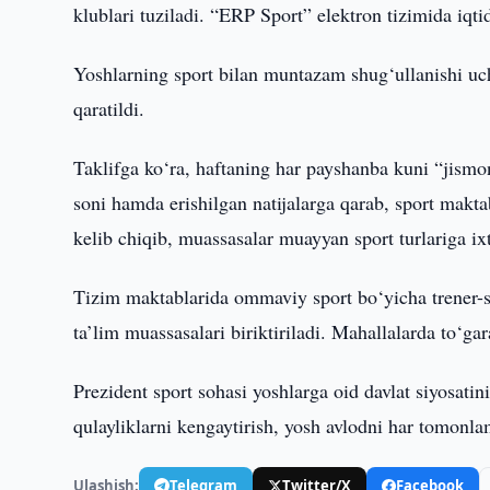
klublari tuziladi. “ERP Sport” elektron tizimida iqtido
Yoshlarning sport bilan muntazam shug‘ullanishi uch
qaratildi.
Taklifga ko‘ra, haftaning har payshanba kuni “jismoni
soni hamda erishilgan natijalarga qarab, sport makt
kelib chiqib, muassasalar muayyan sport turlariga ixt
Tizim maktablarida ommaviy sport bo‘yicha trener-se
ta’lim muassasalari biriktiriladi. Mahallalarda to‘gar
Prezident sport sohasi yoshlarga oid davlat siyosatin
qulayliklarni kengaytirish, yosh avlodni har tomonlam
Ulashish:
Telegram
Twitter/X
Facebook