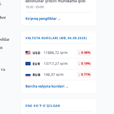
kelishuvlar ijrosini muhokama qildi
i.
18:30 · 05/08
ibor
Ko'proq yangiliklar →
oshlar
VALYUTA KURSLARI (MB, 06.08.2026)
an
USD
11886,72 so'm
↓ 0.46%
EUR
13717,27 so'm
↓ 0.19%
 va
RUB
146,37 so'm
↓ 0.71%
Barcha valyuta kurslari →
ENG KO'P O'QILGAN