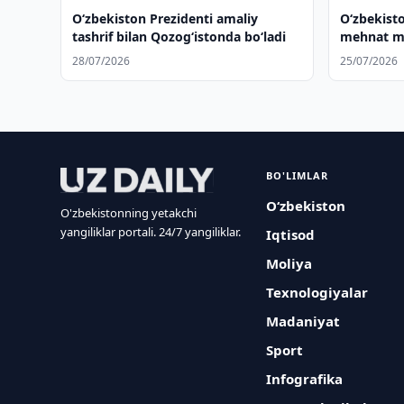
Oʻzbekiston Prezidenti amaliy
Oʻzbekist
tashrif bilan Qozogʻistonda boʻladi
mehnat m
qilishdi
28/07/2026
25/07/2026
BO'LIMLAR
O‘zbekiston
O'zbekistonning yetakchi
yangiliklar portali. 24/7 yangiliklar.
Iqtisod
Moliya
Texnologiyalar
Madaniyat
Sport
Infografika