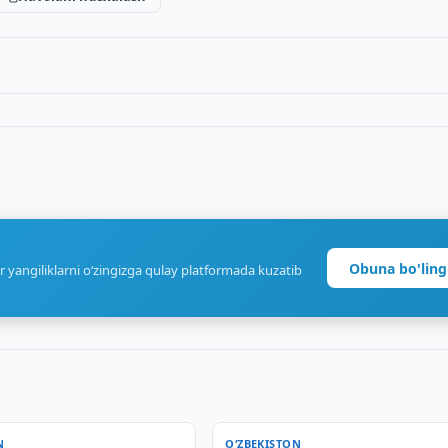
Obuna bo'ling
r yangiliklarni o‘zingizga qulay platformada kuzatib
N
O‘ZBEKISTON