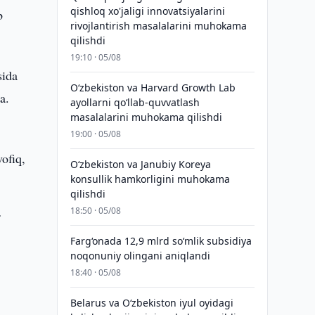
qishloq xo'jaligi innovatsiyalarini
b
rivojlantirish masalalarini muhokama
qilishdi
19:10 · 05/08
sida
Oʻzbekiston va Harvard Growth Lab
a.
ayollarni qoʻllab-quvvatlash
masalalarini muhokama qilishdi
19:00 · 05/08
ofiq,
Oʻzbekiston va Janubiy Koreya
konsullik hamkorligini muhokama
qilishdi
18:50 · 05/08
f
Farg‘onada 12,9 mlrd so‘mlik subsidiya
noqonuniy olingani aniqlandi
18:40 · 05/08
Belarus va O‘zbekiston iyul oyidagi