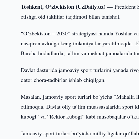
Toshkent, O‘zbekiston (UzDaily.uz) —
Prezident 
etishga oid takliflar taqdimoti bilan tanishdi.
“O‘zbekiston – 2030” strategiyasi hamda Yoshlar va b
navqiron avlodga keng imkoniyatlar yaratilmoqda. 1
Barcha hududlarda, ta’lim va mehnat jamoalarida tu
Davlat dasturida jamoaviy sport turlarini yanada riv
qator chora-tadbirlar ishlab chiqilgan.
Masalan, jamoaviy sport turlari bo‘yicha “Mahalla l
etilmoqda. Davlat oliy ta’lim muassasalarida sport klu
kubogi” va “Rektor kubogi” kabi musobaqalar o‘tkaz
Jamoaviy sport turlari bo‘yicha milliy ligalar qo‘ll