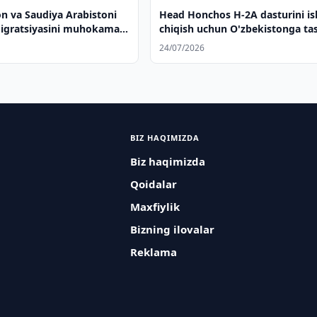
on va Saudiya Arabistoni
Head Honchos H-2A dasturini is
igratsiyasini muhokama
chiqish uchun O'zbekistonga tas
buyuradi
24/07/2026
BIZ HAQIMIZDA
Biz haqimizda
Qoidalar
Maxfiylik
Bizning ilovalar
Reklama