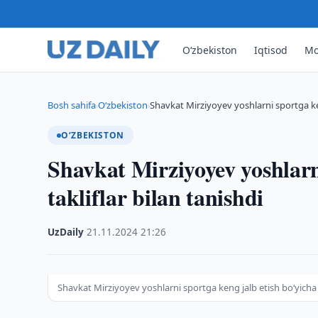
O‘zbekiston
Iqtisod
Mo
Bosh sahifa
O‘zbekiston
Shavkat Mirziyoyev yoshlarni sportga ke
›
›
O‘ZBEKISTON
Shavkat Mirziyoyev yoshlarn
takliflar bilan tanishdi
UzDaily
·
21.11.2024
·
21:26
Shavkat Mirziyoyev yoshlarni sportga keng jalb etish bo‘yicha t