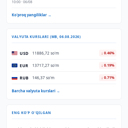
10:00 · 06/08
Ko'proq yangiliklar →
VALYUTA KURSLARI (MB, 06.08.2026)
USD
11886,72 so'm
↓ 0.46%
EUR
13717,27 so'm
↓ 0.19%
RUB
146,37 so'm
↓ 0.71%
Barcha valyuta kurslari →
ENG KO'P O'QILGAN