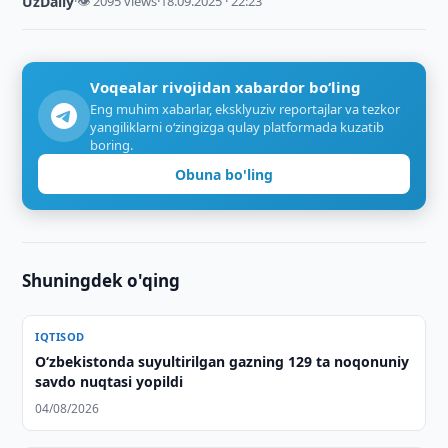
UzDaily
·
👁 2095 views
·
18.09.2025 · 22:23
Voqealar rivojidan xabardor bo‘ling
Eng muhim xabarlar, eksklyuziv reportajlar va tezkor
yangiliklarni o‘zingizga qulay platformada kuzatib
boring.
Obuna bo'ling
Shuningdek o'qing
IQTISOD
O‘zbekistonda suyultirilgan gazning 129 ta noqonuniy
savdo nuqtasi yopildi
04/08/2026