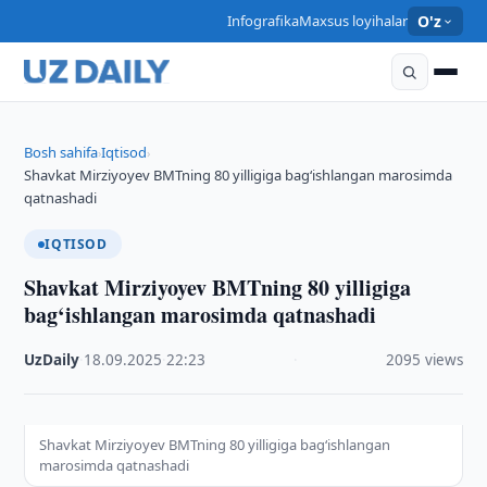
Infografika
Maxsus loyihalar
O'z
Bosh sahifa
Iqtisod
›
›
Shavkat Mirziyoyev BMTning 80 yilligiga bag‘ishlangan marosimda
qatnashadi
IQTISOD
Shavkat Mirziyoyev BMTning 80 yilligiga
bag‘ishlangan marosimda qatnashadi
UzDaily
·
18.09.2025
·
22:23
·
2095 views
Shavkat Mirziyoyev BMTning 80 yilligiga bag‘ishlangan
marosimda qatnashadi