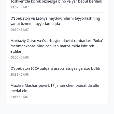
Toshkentda kichik biznesga bino va yer bepul beriladi
23:07 · 31/07
Oʻzbekiston va Latviya haydovchilarni tayyorlashning
yangi tizimini tayyorlamoqda
09:30 · 31/07
Markaziy Osiyo va Ozarbayjon davlat rahbarlari “Boku”
mehmonxonasining ochilish marosimida ishtirok
etdilar
00:00 · 01/08
O‘zbekiston ICCA xalqaro assotsiatsiyasiga aʼzo bo‘ldi
20:38 · 01/08
Muxlisa Masharipova U17 jahon chempionatida oltin
medal oldi
23:45 · 31/07