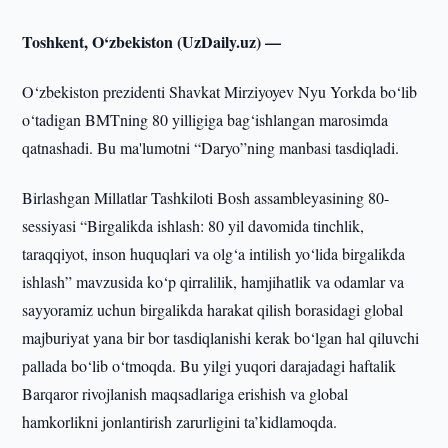
Toshkent, O‘zbekiston (UzDaily.uz) —
O‘zbekiston prezidenti Shavkat Mirziyoyev Nyu Yorkda bo‘lib
o‘tadigan BMTning 80 yilligiga bag‘ishlangan marosimda
qatnashadi. Bu ma'lumotni “Daryo”ning manbasi tasdiqladi.
Birlashgan Millatlar Tashkiloti Bosh assambleyasining 80-
sessiyasi “Birgalikda ishlash: 80 yil davomida tinchlik,
taraqqiyot, inson huquqlari va olg‘a intilish yo‘lida birgalikda
ishlash” mavzusida ko‘p qirralilik, hamjihatlik va odamlar va
sayyoramiz uchun birgalikda harakat qilish borasidagi global
majburiyat yana bir bor tasdiqlanishi kerak bo‘lgan hal qiluvchi
pallada bo‘lib o‘tmoqda. Bu yilgi yuqori darajadagi haftalik
Barqaror rivojlanish maqsadlariga erishish va global
hamkorlikni jonlantirish zarurligini ta’kidlamoqda.