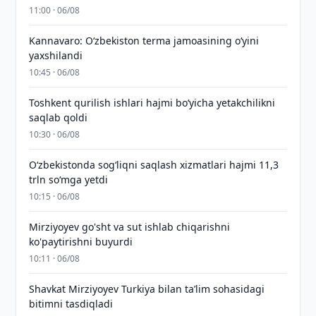
11:00 · 06/08
Kannavaro: O‘zbekiston terma jamoasining o‘yini
yaxshilandi
10:45 · 06/08
Toshkent qurilish ishlari hajmi bo‘yicha yetakchilikni
saqlab qoldi
10:30 · 06/08
O‘zbekistonda sog‘liqni saqlash xizmatlari hajmi 11,3
trln so‘mga yetdi
10:15 · 06/08
Mirziyoyev go'sht va sut ishlab chiqarishni
ko'paytirishni buyurdi
10:11 · 06/08
Shavkat Mirziyoyev Turkiya bilan taʼlim sohasidagi
bitimni tasdiqladi