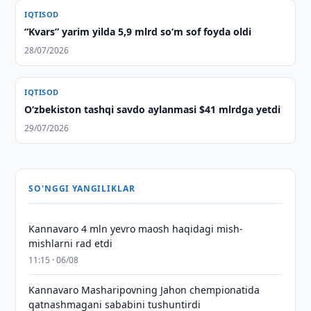
IQTISOD
“Kvars” yarim yilda 5,9 mlrd so‘m sof foyda oldi
28/07/2026
IQTISOD
O‘zbekiston tashqi savdo aylanmasi $41 mlrdga yetdi
29/07/2026
SO'NGGI YANGILIKLAR
Kannavaro 4 mln yevro maosh haqidagi mish-
mishlarni rad etdi
11:15 · 06/08
Kannavaro Masharipovning Jahon chempionatida
qatnashmagani sababini tushuntirdi