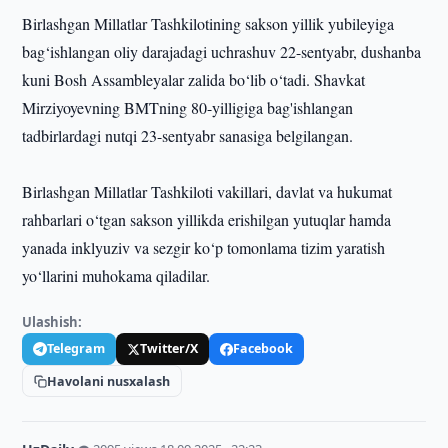
Birlashgan Millatlar Tashkilotining sakson yillik yubileyiga
bag‘ishlangan oliy darajadagi uchrashuv 22-sentyabr, dushanba
kuni Bosh Assambleyalar zalida bo‘lib o‘tadi. Shavkat
Mirziyoyevning BMTning 80-yilligiga bag'ishlangan
tadbirlardagi nutqi 23-sentyabr sanasiga belgilangan.
Birlashgan Millatlar Tashkiloti vakillari, davlat va hukumat
rahbarlari o‘tgan sakson yillikda erishilgan yutuqlar hamda
yanada inklyuziv va sezgir ko‘p tomonlama tizim yaratish
yo‘llarini muhokama qiladilar.
Ulashish:
Telegram
Twitter/X
Facebook
Havolani nusxalash