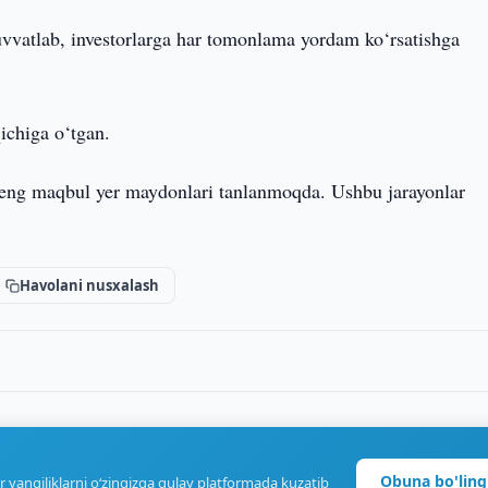
quvvatlab, investorlarga har tomonlama yordam ko‘rsatishga
ichiga o‘tgan.
 eng maqbul yer maydonlari tanlanmoqda. Ushbu jarayonlar
Havolani nusxalash
Obuna bo'ling
r yangiliklarni o‘zingizga qulay platformada kuzatib