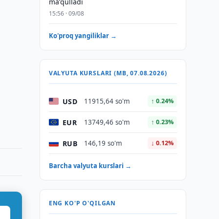
maʼqulladi
15:56 · 09/08
Ko'proq yangiliklar →
VALYUTA KURSLARI (MB, 07.08.2026)
USD
11915,64 so'm
↑ 0.24%
EUR
13749,46 so'm
↑ 0.23%
RUB
146,19 so'm
↓ 0.12%
Barcha valyuta kurslari →
ENG KO'P O'QILGAN