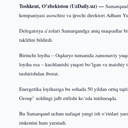
Toshkent, O’zbekiston (UzDaily.uz) —
Samarqand
kompaniyasi asoschisi va ijrochi direktori Adham Y
Delegatsiya a’zolari Samarqandga aniq maqsadlar bil
taklifini bildirdi.
Birinchi loyiha – Oqdaryo tumanida zamonaviy yuqor
loyiha esa – kuchlanishi yuqori bo‘lgan va maishiy t
tushirishdan iborat.
Energetika loyihasiga bu sohada 50 yildan ortiq taj
Group" xoldingi jalb etilishi ko‘zda tutilmoqda.
Bu Samarqand uchun nafaqat yangi ish o‘rinlari yarati
imkonini ham yaratadi.