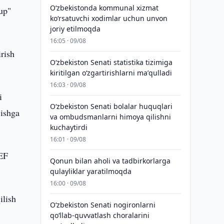
Oʻzbekistonda kommunal xizmat
up"
koʻrsatuvchi xodimlar uchun unvon
joriy etilmoqda
16:05 · 09/08
rish
Oʻzbekiston Senati statistika tizimiga
kiritilgan oʻzgartirishlarni maʼqulladi
16:03 · 09/08
i
Oʻzbekiston Senati bolalar huquqlari
 ishga
va ombudsmanlarni himoya qilishni
kuchaytirdi
16:01 · 09/08
TEF
Qonun bilan aholi va tadbirkorlarga
qulayliklar yaratilmoqda
16:00 · 09/08
ilish
Oʻzbekiston Senati nogironlarni
qoʻllab-quvvatlash choralarini