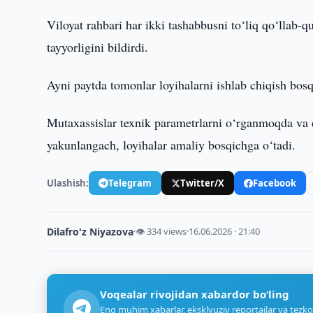
Viloyat rahbari har ikki tashabbusni to‘liq qo‘llab-
tayyorligini bildirdi.
Ayni paytda tomonlar loyihalarni ishlab chiqish bosq
Mutaxassislar texnik parametrlarni o‘rganmoqda va
yakunlangach, loyihalar amaliy bosqichga o‘tadi.
Ulashish:
Telegram
Twitter/X
Facebook
Dilafro'z Niyazova
·
👁 334 views
·
16.06.2026 · 21:40
Voqealar rivojidan xabardor bo‘ling
Eng muhim xabarlar, eksklyuziv reportajlar va tezko