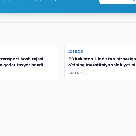
IQTISOD
ransport bosh rejasi
Oʻzbekiston Hindiston biznesig
a qadar tayyorlanadi
oʻzining investitsiya salohiyatini
taqdim etdi
04/08/2026