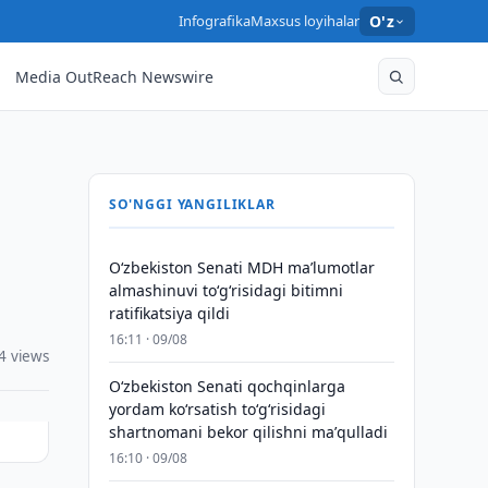
Infografika
Maxsus loyihalar
O'z
Media OutReach Newswire
SO'NGGI YANGILIKLAR
Oʻzbekiston Senati MDH maʼlumotlar
almashinuvi toʻgʻrisidagi bitimni
ratifikatsiya qildi
16:11 · 09/08
4 views
Oʻzbekiston Senati qochqinlarga
yordam koʻrsatish toʻgʻrisidagi
shartnomani bekor qilishni maʼqulladi
16:10 · 09/08