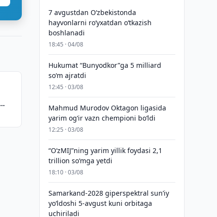
7 avgustdan O‘zbekistonda
hayvonlarni ro‘yxatdan o‘tkazish
boshlanadi
18:45 · 04/08
Hukumat “Bunyodkor”ga 5 milliard
so‘m ajratdi
12:45 · 03/08
a
Mahmud Murodov Oktagon ligasida
yarim og‘ir vazn chempioni bo‘ldi
12:25 · 03/08
“O‘zMIJ”ning yarim yillik foydasi 2,1
trillion so‘mga yetdi
18:10 · 03/08
Samarkand-2028 giperspektral sun’iy
yo‘ldoshi 5-avgust kuni orbitaga
uchiriladi