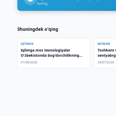
boring.
Shuningdek o'qing
IQTISOD
IQTISOD
Iqlimga mos texnologiyalar
Toshkent t
O'zbekistonda bog'dorchilikning
sentyabrg
barqarorligini mustahkamlaydi
01/08/2026
28/07/2026