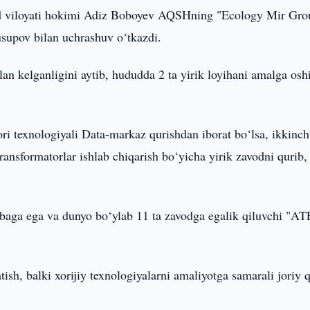
 viloyati hokimi Adiz Boboyev AQSHning "Ecology Mir Gro
usupov bilan uchrashuv o‘tkazdi.
an kelganligini aytib, hududda 2 ta yirik loyihani amalga oshi
i texnologiyali Data-markaz qurishdan iborat bo‘lsa, ikkinch
ransformatorlar ishlab chiqarish bo‘yicha yirik zavodni qurib,
ribaga ega va dunyo bo‘ylab 11 ta zavodga egalik qiluvchi "A
sh, balki xorijiy texnologiyalarni amaliyotga samarali joriy q