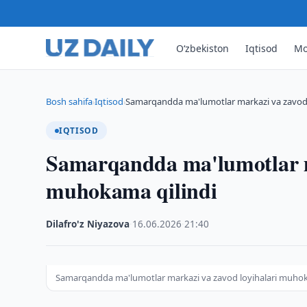
O‘zbekiston
Iqtisod
Mo
Bosh sahifa
Iqtisod
Samarqandda ma'lumotlar markazi va zavod 
›
›
IQTISOD
Samarqandda ma'lumotlar ma
muhokama qilindi
Dilafro'z Niyazova
·
16.06.2026
·
21:40
Samarqandda ma'lumotlar markazi va zavod loyihalari muhok