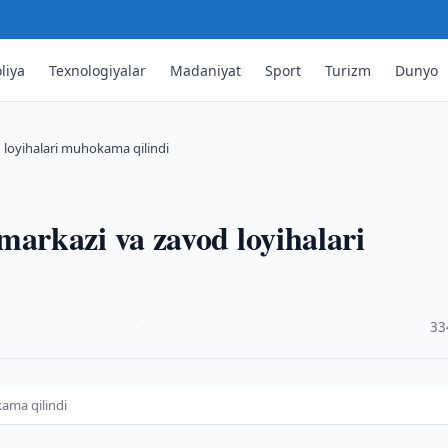
liya
Texnologiyalar
Madaniyat
Sport
Turizm
Dunyo
loyihalari muhokama qilindi
rkazi va zavod loyihalari
·
33
ama qilindi