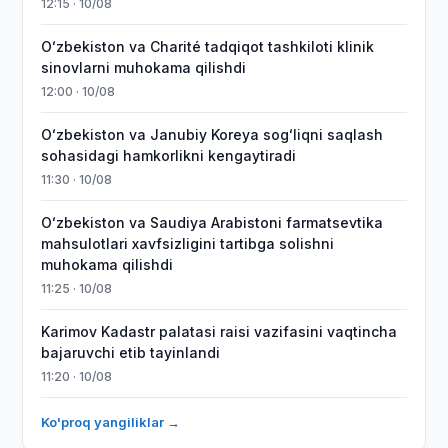
12:15 · 10/08
Oʻzbekiston va Charité tadqiqot tashkiloti klinik
sinovlarni muhokama qilishdi
12:00 · 10/08
Oʻzbekiston va Janubiy Koreya sogʻliqni saqlash
sohasidagi hamkorlikni kengaytiradi
11:30 · 10/08
Oʻzbekiston va Saudiya Arabistoni farmatsevtika
mahsulotlari xavfsizligini tartibga solishni
muhokama qilishdi
11:25 · 10/08
Karimov Kadastr palatasi raisi vazifasini vaqtincha
bajaruvchi etib tayinlandi
11:20 · 10/08
Ko'proq yangiliklar →