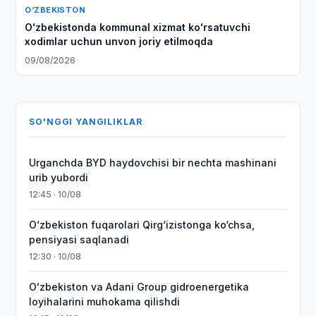
O‘ZBEKISTON
Oʻzbekistonda kommunal xizmat koʻrsatuvchi
xodimlar uchun unvon joriy etilmoqda
09/08/2026
SO'NGGI YANGILIKLAR
Urganchda BYD haydovchisi bir nechta mashinani
urib yubordi
12:45 · 10/08
O‘zbekiston fuqarolari Qirg‘izistonga ko‘chsa,
pensiyasi saqlanadi
12:30 · 10/08
Oʻzbekiston va Adani Group gidroenergetika
loyihalarini muhokama qilishdi