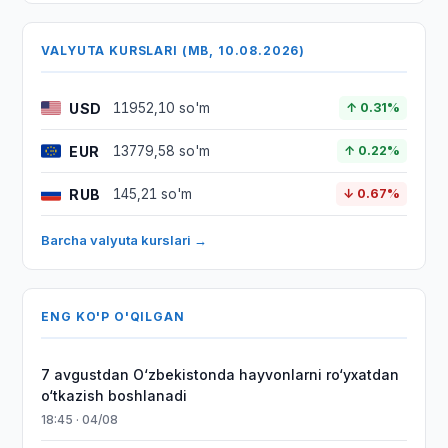
VALYUTA KURSLARI (MB, 10.08.2026)
USD
11952,10 so'm
↑ 0.31%
EUR
13779,58 so'm
↑ 0.22%
RUB
145,21 so'm
↓ 0.67%
Barcha valyuta kurslari →
ENG KO'P O'QILGAN
7 avgustdan O‘zbekistonda hayvonlarni ro‘yxatdan
o‘tkazish boshlanadi
18:45 · 04/08