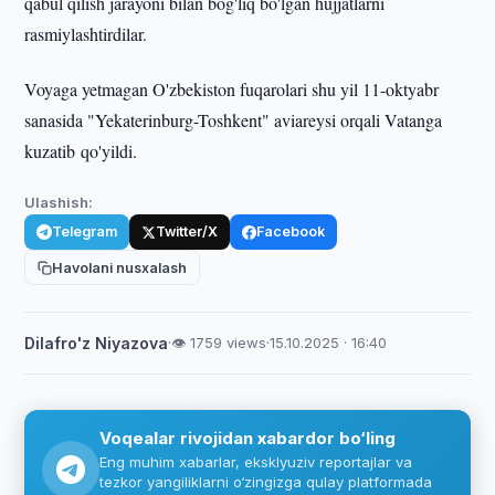
qabul qilish jarayoni bilan bog'liq bo'lgan hujjatlarni
rasmiylashtirdilar.
Voyaga yetmagan O'zbekiston fuqarolari shu yil 11-oktyabr
sanasida "Yekaterinburg-Toshkent" aviareysi orqali Vatanga
kuzatib qo'yildi.
Ulashish:
Telegram
Twitter/X
Facebook
Havolani nusxalash
Dilafro'z Niyazova
·
👁 1759 views
·
15.10.2025 · 16:40
Voqealar rivojidan xabardor bo‘ling
Eng muhim xabarlar, eksklyuziv reportajlar va
tezkor yangiliklarni o‘zingizga qulay platformada