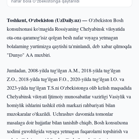
nafar bola O'zbekistonga qaytarildi
Toshkent, O‘zbekiston (UzDaily.uz) —
O'zbekiston Bosh
konsulxonasi ko'magida Rossiyaning Chelyabinsk viloyatida
ota-ona qaramog'isiz qolgan besh nafar voyaga yetmagan
bolalarning yurtimizga qaytishi ta'minlandi, deb xabar qilmoqda
"Dunyo" AA muxbiri.
Jumladan, 2008-yilda tug'ilgan A.M., 2018-yilda tug'ilgan
Z.O., 2018-yilda tug'ilgan F.O., 2020-yilda tug'ilgan I.O. va
2023-yilda tug'ilgan T.S.ni O'zbekistonga olib kelish maqsadida
Chelyabinsk viloyati Ijtimoiy munosabatlar vazirligi Vasiylik va
homiylik ishlarini tashkil etish markazi rahbariyati bilan
muzokaralar o'tkazildi. Uchrashuv davomida tomonlar
masalaga doir hujjatlar bilan tanishib chiqib, Bosh konsulxona
xodimi guvohligida voyaga yetmagan fuqarolarni topshirish va