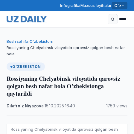
Infografika
Maxsus loyihalar
O'z
Bosh sahifa
O‘zbekiston
›
›
Rossiyaning Chelyabinsk viloyatida qarovsiz qolgan besh nafar
bola …
O‘ZBEKISTON
Rossiyaning Chelyabinsk viloyatida qarovsiz
qolgan besh nafar bola O'zbekistonga
qaytarildi
Dilafro'z Niyazova
·
15.10.2025
·
16:40
·
1759 views
Rossiyaning Chelyabinsk viloyatida qarovsiz qolgan besh