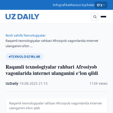
Infografika
Maxsus loyihalar
O'z
Bosh sahifa
Texnologiyalar
›
›
Raqamli texnologiyalar rahbari Afrosiyob vagonlarida internet
ulanganini eʼlon …
TEXNOLOGIYALAR
Raqamli texnologiyalar rahbari Afrosiyob
vagonlarida internet ulanganini eʼlon qildi
UzDaily
·
19.08.2025
·
21:15
·
1134 views
Raqamli texnologiyalar rahbari Afrosiyob vagonlarida internet
ulanganini eʼlon qildi