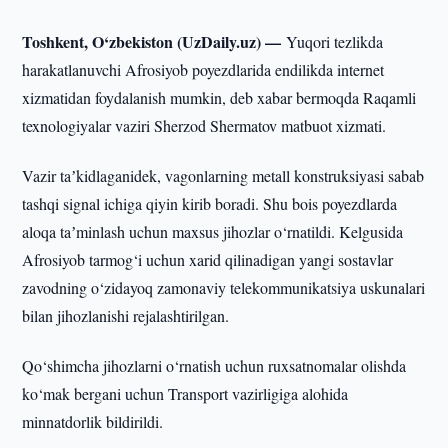
Toshkent, O‘zbekiston (UzDaily.uz) —
Yuqori tezlikda
harakatlanuvchi Afrosiyob poyezdlarida endilikda internet
xizmatidan foydalanish mumkin, deb xabar bermoqda Raqamli
texnologiyalar vaziri Sherzod Shermatov matbuot xizmati.
Vazir taʼkidlaganidek, vagonlarning metall konstruksiyasi sabab
tashqi signal ichiga qiyin kirib boradi. Shu bois poyezdlarda
aloqa taʼminlash uchun maxsus jihozlar o‘rnatildi. Kelgusida
Afrosiyob tarmog‘i uchun xarid qilinadigan yangi sostavlar
zavodning o‘zidayoq zamonaviy telekommunikatsiya uskunalari
bilan jihozlanishi rejalashtirilgan.
Qo‘shimcha jihozlarni o‘rnatish uchun ruxsatnomalar olishda
ko‘mak bergani uchun Transport vazirligiga alohida
minnatdorlik bildirildi.