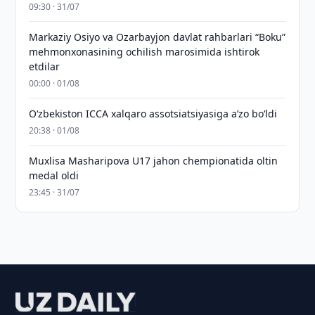
09:30 · 31/07
Markaziy Osiyo va Ozarbayjon davlat rahbarlari “Boku”
mehmonxonasining ochilish marosimida ishtirok
etdilar
00:00 · 01/08
O‘zbekiston ICCA xalqaro assotsiatsiyasiga aʼzo bo‘ldi
20:38 · 01/08
Muxlisa Masharipova U17 jahon chempionatida oltin
medal oldi
23:45 · 31/07