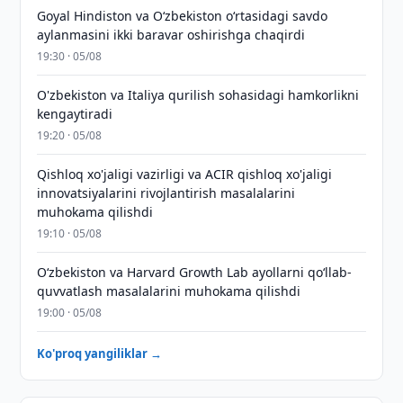
Goyal Hindiston va Oʻzbekiston oʻrtasidagi savdo
aylanmasini ikki baravar oshirishga chaqirdi
19:30 · 05/08
O'zbekiston va Italiya qurilish sohasidagi hamkorlikni
kengaytiradi
19:20 · 05/08
Qishloq xo'jaligi vazirligi va ACIR qishloq xo'jaligi
innovatsiyalarini rivojlantirish masalalarini
muhokama qilishdi
19:10 · 05/08
Oʻzbekiston va Harvard Growth Lab ayollarni qoʻllab-
quvvatlash masalalarini muhokama qilishdi
19:00 · 05/08
Ko'proq yangiliklar →