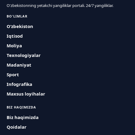
O'zbekistonning yetakchi yangiliklar portali. 24/7 yangiliklar.
BO'LIMLAR
O‘zbekiston
Iqtisod
Moliya
Texnologiyalar
Madaniyat
Sport
Infografika
Maxsus loyihalar
BIZ HAQIMIZDA
Biz haqimizda
Qoidalar