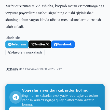
Matbuot xizmati taʼkidlashicha, ko‘plab metall elementlarga ega
tezyurar poyezdlarda tashqi signalning o‘tishi qiyinlashadi,
shuning uchun vagon ichida albatta mos uskunalarni o‘rnatish
talab etiladi.
Ulashish:
Telegram
Twitter/X
Facebook
Havolani nusxalash
UzDaily
·
👁 1134 views
·
19.08.2025 · 21:15
Voqealar rivojidan xabardor bo‘ling
Eng muhim xabarlar, eksklyuziv reportajlar va tezkor
yangiliklarni o‘zingizga qulay platformada kuzatib
boring.