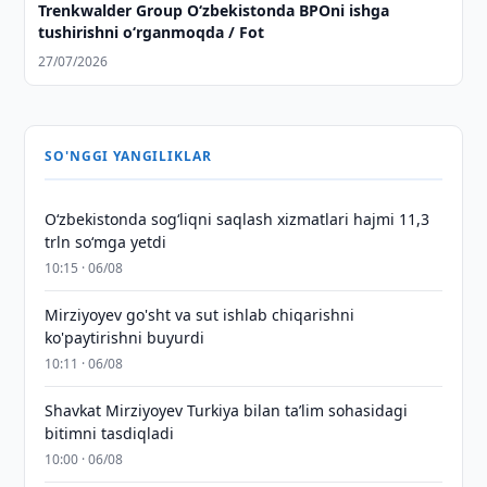
Trenkwalder Group Oʻzbekistonda BPOni ishga
tushirishni oʻrganmoqda / Fot
27/07/2026
SO'NGGI YANGILIKLAR
O‘zbekistonda sog‘liqni saqlash xizmatlari hajmi 11,3
trln so‘mga yetdi
10:15 · 06/08
Mirziyoyev go'sht va sut ishlab chiqarishni
ko'paytirishni buyurdi
10:11 · 06/08
Shavkat Mirziyoyev Turkiya bilan taʼlim sohasidagi
bitimni tasdiqladi
10:00 · 06/08