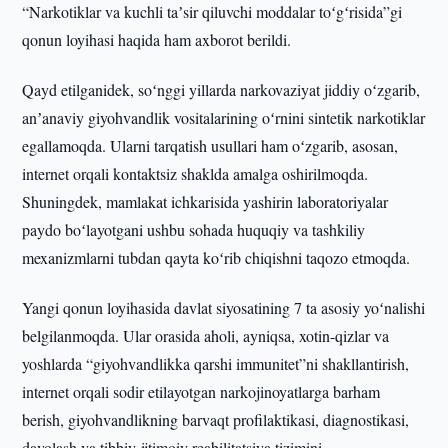
“Narkotiklar va kuchli taʼsir qiluvchi moddalar toʻgʻrisida”gi
qonun loyihasi haqida ham axborot berildi.
Qayd etilganidek, soʻnggi yillarda narkovaziyat jiddiy oʻzgarib,
anʼanaviy giyohvandlik vositalarining oʻrnini sintetik narkotiklar
egallamoqda. Ularni tarqatish usullari ham oʻzgarib, asosan,
internet orqali kontaktsiz shaklda amalga oshirilmoqda.
Shuningdek, mamlakat ichkarisida yashirin laboratoriyalar
paydo boʻlayotgani ushbu sohada huquqiy va tashkiliy
mexanizmlarni tubdan qayta koʻrib chiqishni taqozo etmoqda.
Yangi qonun loyihasida davlat siyosatining 7 ta asosiy yoʻnalishi
belgilanmoqda. Ular orasida aholi, ayniqsa, xotin-qizlar va
yoshlarda “giyohvandlikka qarshi immunitet”ni shakllantirish,
internet orqali sodir etilayotgan narkojinoyatlarga barham
berish, giyohvandlikning barvaqt profilaktikasi, diagnostikasi,
davolash va tibbiy-ijtimoiy reabilitatsiya tizimini