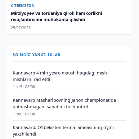
O‘ZBEKISTON
Mirziyoyev va Iordaniya qiroli hamkorlikni
rivojlantirishni muhokama qilishdi
25/07/2026
SO'NGGI YANGILIKLAR
Kannavaro 4 mln yevro maosh haqidagi mish-
mishlarni rad etdi
11:15 · 06/08
Kannavaro Masharipovning Jahon chempionatida
qatnashmagani sababini tushuntirdi
11:00 · 06/08
Kannavaro: O‘zbekiston terma jamoasining o‘yini
yaxshilandi