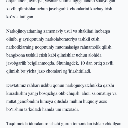
orqali aholi, ayniqsa, yoshlar salomatligiga tahdid solayotgan
xavfli qilmishlar uchun javobgarlik choralarini kuchaytirish
koʻzda tutilgan.
Narkojinoyatlarning zamonaviy usul va shakllari inobatga
olinib, gʻayriqonuniy narkolaboratoriya tashkil etish,
narkotiklarning noqonuniy muomalasiga rahnamolik qilish,
bangixona tashkil etish kabi qilmishlar uchun alohida
javobgarlik belgilanmoqda. Shuningdek, 10 dan ortiq xavfli
qilmish boʻyicha jazo choralari ogʻirlashtiriladi.
Davlatimiz rahbari ushbu qonun narkojinoyatchilikka qarshi
kurashishni yangi bosqichga olib chiqish, aholi salomatligi va
millat genofondini himoya qilishda muhim huquqiy asos
boʻlishini taʼkidladi hamda uni imzoladi.
Taqdimotda idoralararo ishchi guruh tomonidan ishlab chiqilgan