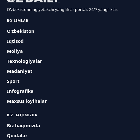
O'zbekistonning yetakchi yangiliklar portali. 24/7 yangiliklar.
BO'LIMLAR
O‘zbekiston
Iqtisod
Moliya
Texnologiyalar
Madaniyat
Sport
Infografika
Maxsus loyihalar
BIZ HAQIMIZDA
Biz haqimizda
Qoidalar