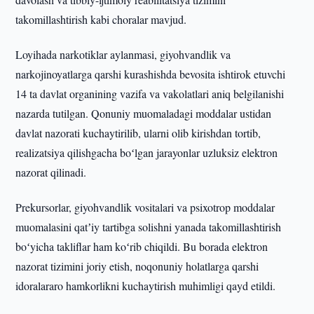
takomillashtirish kabi choralar mavjud.
Loyihada narkotiklar aylanmasi, giyohvandlik va
narkojinoyatlarga qarshi kurashishda bevosita ishtirok etuvchi
14 ta davlat organining vazifa va vakolatlari aniq belgilanishi
nazarda tutilgan. Qonuniy muomaladagi moddalar ustidan
davlat nazorati kuchaytirilib, ularni olib kirishdan tortib,
realizatsiya qilishgacha boʻlgan jarayonlar uzluksiz elektron
nazorat qilinadi.
Prekursorlar, giyohvandlik vositalari va psixotrop moddalar
muomalasini qatʼiy tartibga solishni yanada takomillashtirish
boʻyicha takliflar ham koʻrib chiqildi. Bu borada elektron
nazorat tizimini joriy etish, noqonuniy holatlarga qarshi
idoralararo hamkorlikni kuchaytirish muhimligi qayd etildi.