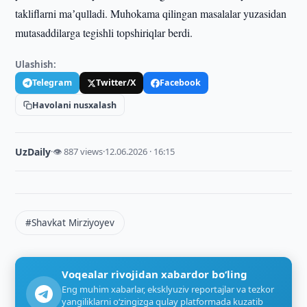
takliflarni maʼqulladi. Muhokama qilingan masalalar yuzasidan
mutasaddilarga tegishli topshiriqlar berdi.
Ulashish:
Telegram
Twitter/X
Facebook
Havolani nusxalash
UzDaily
·
👁 887 views
·
12.06.2026 · 16:15
#Shavkat Mirziyoyev
Voqealar rivojidan xabardor bo‘ling
Eng muhim xabarlar, eksklyuziv reportajlar va tezkor
yangiliklarni o‘zingizga qulay platformada kuzatib