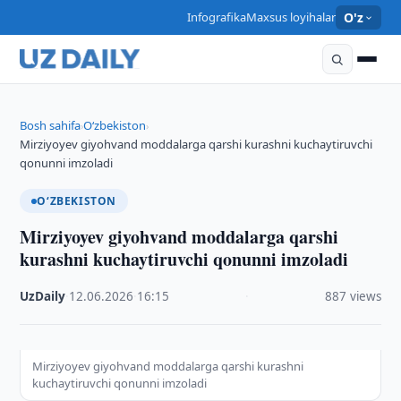
Infografika
Maxsus loyihalar
O'z
Bosh sahifa
O‘zbekiston
›
›
Mirziyoyev giyohvand moddalarga qarshi kurashni kuchaytiruvchi
qonunni imzoladi
O‘ZBEKISTON
Mirziyoyev giyohvand moddalarga qarshi
kurashni kuchaytiruvchi qonunni imzoladi
UzDaily
·
12.06.2026
·
16:15
·
887 views
Mirziyoyev giyohvand moddalarga qarshi kurashni
kuchaytiruvchi qonunni imzoladi