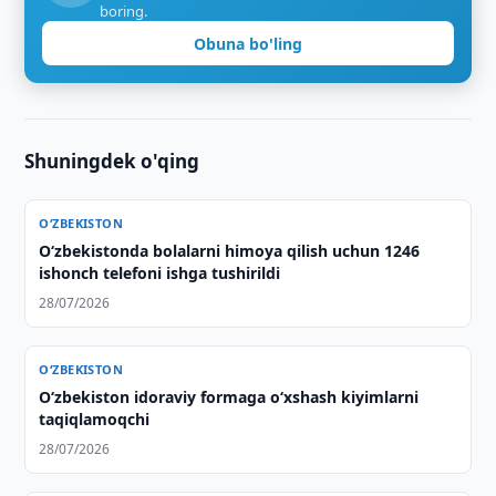
boring.
Obuna bo'ling
Shuningdek o'qing
O‘ZBEKISTON
O‘zbekistonda bolalarni himoya qilish uchun 1246
ishonch telefoni ishga tushirildi
28/07/2026
O‘ZBEKISTON
Oʻzbekiston idoraviy formaga oʻxshash kiyimlarni
taqiqlamoqchi
28/07/2026