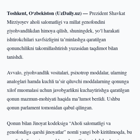
Toshkent, O‘zbekiston (UzDaily.uz) —
Prezident Shavkat
Mirziyoyev aholi salomatligi va millat genofondini
giyohvandlikdan himoya qilish, shuningdek, yoʻl harakati
ishtirokchilari xavfsizligini taʼminlashga qaratilgan
qonunchilikni takomillashtirish yuzasidan taqdimot bilan
tanishdi.
Avvalo, giyohvandlik vositalari, psixotrop moddalar, ularning
analoglari hamda kuchli taʼsir qiluvchi moddalarning qonunga
xilof muomalasi uchun javobgarlikni kuchaytirishga qaratilgan
qonun mazmun-mohiyati haqida maʼlumot berildi. Ushbu
qonun parlament tomonidan qabul qilingan.
Qonun bilan Jinoyat kodeksiga “Aholi salomatligi va
genofondiga qarshi jinoyatlar” nomli yangi bob kiritilmoqda, bu