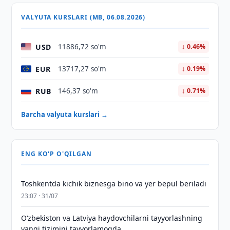
VALYUTA KURSLARI (MB, 06.08.2026)
USD
11886,72 so'm
↓ 0.46%
EUR
13717,27 so'm
↓ 0.19%
RUB
146,37 so'm
↓ 0.71%
Barcha valyuta kurslari →
ENG KO'P O'QILGAN
Toshkentda kichik biznesga bino va yer bepul beriladi
23:07 · 31/07
Oʻzbekiston va Latviya haydovchilarni tayyorlashning
yangi tizimini tayyorlamoqda