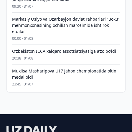
09:30 · 31/07
Markaziy Osiyo va Ozarbayjon davlat rahbarlari “Boku”
mehmonxonasining ochilish marosimida ishtirok
etdilar
00:00 · 01/08
O‘zbekiston ICCA xalqaro assotsiatsiyasiga aʼzo bo‘ldi
20:38 · 01/08
Muxlisa Masharipova U17 jahon chempionatida oltin
medal oldi
23:45 · 31/07