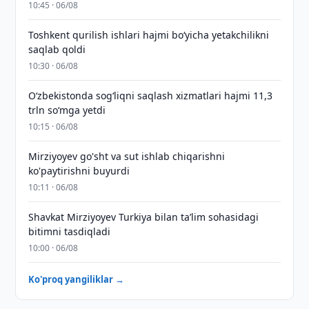
10:45 · 06/08
Toshkent qurilish ishlari hajmi bo‘yicha yetakchilikni
saqlab qoldi
10:30 · 06/08
O‘zbekistonda sog‘liqni saqlash xizmatlari hajmi 11,3
trln so‘mga yetdi
10:15 · 06/08
Mirziyoyev go'sht va sut ishlab chiqarishni
ko'paytirishni buyurdi
10:11 · 06/08
Shavkat Mirziyoyev Turkiya bilan taʼlim sohasidagi
bitimni tasdiqladi
10:00 · 06/08
Ko'proq yangiliklar →