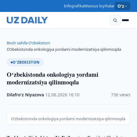
Infografika
Maxsus loyihalar
O'z
Bosh sahifa
O‘zbekiston
›
›
Oʻzbekistonda onkologiya yordami modernizatsiya qilinmoqda
O‘ZBEKISTON
Oʻzbekistonda onkologiya yordami
modernizatsiya qilinmoqda
Dilafro'z Niyazova
·
12.06.2026
·
16:10
·
736 views
Oʻzbekistonda onkologiya yordami modernizatsiya qilinmoqda