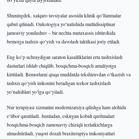
Shuningdek, xalqaro tavsiyalar asosida klinik qoʻllanmalar
qabul qilinadi. Onkologiya yoʻnalishida multidissiplinar
jamoaviy yondashuv – bir nechta mutaxassis ishtirokida
bemorga tashxis qoʻyish va davolash taktikasi joriy etiladi.
Eng koʻp uchraydigan saraton kasalliklarini erta tashxislash
dasturlari ishlab chiqilib, bosqichma-bosqich amaliyotga
kiritiladi. Bemorlarni qisqa muddatda tekshiruvdan oʻtkazish va
tashxis qoʻyish imkonini beradigan tezkor tashxislash
yoʻnalishlari yoʻlga qoʻyiladi.
Nur terapiyasi xizmatini modernizatsiya qilishga ham alohida
eʼtibor qaratiladi. Jumladan, eskirgan kobalt qurilmalari
bosqichma-bosqich zamonaviy chiziqli tezlatkichlarga
almashtiriladi, yuqori dozali braxiterapiya imkoniyatlari