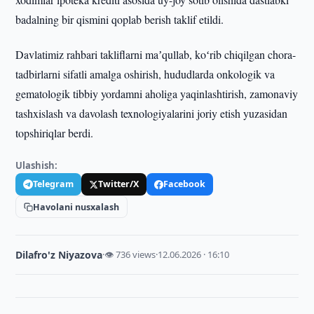
badalning bir qismini qoplab berish taklif etildi.
Davlatimiz rahbari takliflarni maʼqullab, koʻrib chiqilgan chora-
tadbirlarni sifatli amalga oshirish, hududlarda onkologik va
gematologik tibbiy yordamni aholiga yaqinlashtirish, zamonaviy
tashxislash va davolash texnologiyalarini joriy etish yuzasidan
topshiriqlar berdi.
Ulashish:
Telegram
Twitter/X
Facebook
Havolani nusxalash
Dilafro'z Niyazova
·
👁 736 views
·
12.06.2026 · 16:10