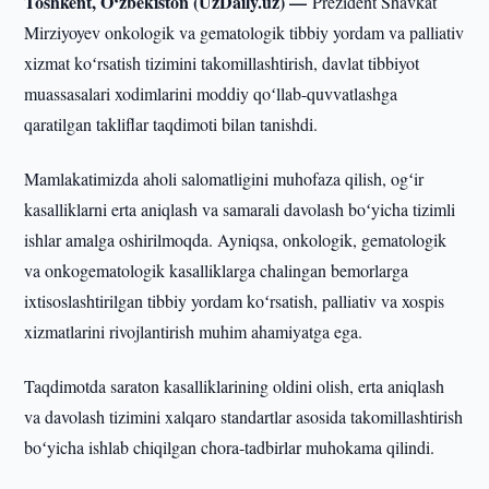
Toshkent, O‘zbekiston (UzDaily.uz) —
Prezident Shavkat
Mirziyoyev onkologik va gematologik tibbiy yordam va palliativ
xizmat koʻrsatish tizimini takomillashtirish, davlat tibbiyot
muassasalari xodimlarini moddiy qoʻllab-quvvatlashga
qaratilgan takliflar taqdimoti bilan tanishdi.
Mamlakatimizda aholi salomatligini muhofaza qilish, ogʻir
kasalliklarni erta aniqlash va samarali davolash boʻyicha tizimli
ishlar amalga oshirilmoqda. Ayniqsa, onkologik, gematologik
va onkogematologik kasalliklarga chalingan bemorlarga
ixtisoslashtirilgan tibbiy yordam koʻrsatish, palliativ va xospis
xizmatlarini rivojlantirish muhim ahamiyatga ega.
Taqdimotda saraton kasalliklarining oldini olish, erta aniqlash
va davolash tizimini xalqaro standartlar asosida takomillashtirish
boʻyicha ishlab chiqilgan chora-tadbirlar muhokama qilindi.