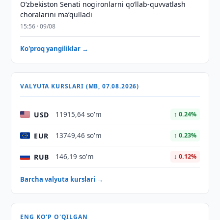
Oʻzbekiston Senati nogironlarni qoʻllab-quvvatlash
choralarini maʼqulladi
15:56 · 09/08
Ko'proq yangiliklar →
VALYUTA KURSLARI (MB, 07.08.2026)
USD
11915,64 so'm
↑ 0.24%
EUR
13749,46 so'm
↑ 0.23%
RUB
146,19 so'm
↓ 0.12%
Barcha valyuta kurslari →
ENG KO'P O'QILGAN