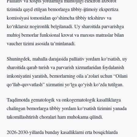
Palliativ va xospis yordamiga muhtojligi elektron axborot
tizimida qayd etilgan bemorlarga tibbiy-ijtimoiy ekspertiza
komissiyasi tomonidan qoʻshimcha tibbiy tekshiruv va
koʻriklarsiz nogironlik belgilanadi. Uy sharoitida parvarishga
muhtoj bemorlar funksional krovat va maxsus matraslar bilan
vaucher tizimi asosida taʼminlanadi.
Shuningdek, mahalla darajasida palliativ yordam koʻrsatish, uy
sharoitida qarab turish va parvarish xizmatlaridan foydalanish
imkoniyatini yaratish, bemorlarning oila aʼzolari uchun “Oilani
qoʻllab-quvvatlash” xizmatini yoʻlga qoʻyish koʻzda tutilgan.
Taqdimotda gematologik va onkogematologik kasalliklarga
chalingan bemorlarga tibbiy yordam koʻrsatish tizimini yanada
takomillashtirish choralari ham muhokama qilindi.
2026-2030-yillarda bunday kasalliklarni erta bosqichlarda