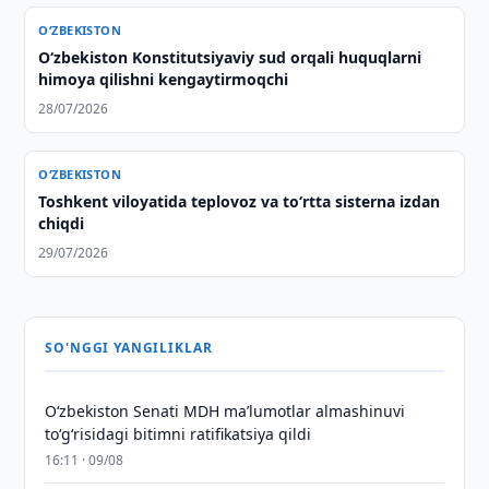
O‘ZBEKISTON
Oʻzbekiston Konstitutsiyaviy sud orqali huquqlarni
himoya qilishni kengaytirmoqchi
28/07/2026
O‘ZBEKISTON
Toshkent viloyatida teplovoz va to‘rtta sisterna izdan
chiqdi
29/07/2026
SO'NGGI YANGILIKLAR
Oʻzbekiston Senati MDH maʼlumotlar almashinuvi
toʻgʻrisidagi bitimni ratifikatsiya qildi
16:11 · 09/08