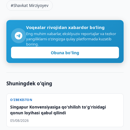
#Shavkat Mirziyoyev
Voqealar rivojidan xabardor bo‘ling
Eng muhim xabarlar, eksklyuziv reportajlar va tezkor
yangiliklarni o‘zingizga qulay platformada kuzatib
boring.
Obuna bo'ling
Shuningdek o'qing
O‘ZBEKISTON
Singapur Konvensiyasiga qo'shilish to'g'risidagi
qonun loyihasi qabul qilindi
05/08/2026