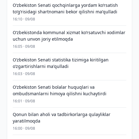
Oʻzbekiston Senati qochqinlarga yordam koʻrsatish
toʻgʻrisidagi shartnomani bekor qilishni maʼqulladi
16:10 · 09/08
Oʻzbekistonda kommunal xizmat koʻrsatuvchi xodimlar
uchun unvon joriy etilmoqda
16:05 · 09/08
Oʻzbekiston Senati statistika tizimiga kiritilgan
oʻzgartirishlarni maʼqulladi
16:03 · 09/08
Oʻzbekiston Senati bolalar huquqlari va
ombudsmanlarni himoya qilishni kuchaytirdi
16:01 · 09/08
Qonun bilan aholi va tadbirkorlarga qulayliklar
yaratilmoqda
16:00 · 09/08