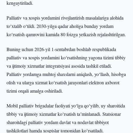
kengaytiriladi.
Palliativ va xospis yordamini rivojlantirish masalalariga alohida
toʻxtalib oʻtildi. 2030-yilga qadar aholiga bunday yordam
koʻrsatish qamrovini kamida 80 foizga yetkazish rejalashtirilgan.
Buning uchun 2026-yil 1-sentabrdan boshlab respublikada
palliativ va xospis yordamini koʻrsatishning yagona tizimi tibbiy
va ijtimoiy xizmatlar integratsiyasi asosida tashkil etiladi.
Palliativ yordamga muhtoj shaxslarni aniqlash, yoʻllash, hisobga
olish va ularga xizmat koʻrsatish jarayonlari elektron axborot
tizimi orqali amalga oshiriladi.
Mobil palliativ brigadalar faoliyati yoʻlga qoʻyilib, uy sharoitida
tibbiy va ijtimoiy xizmatlar koʻrsatish taʼminlanadi. Statsionar
sharoitdagi palliativ yordam davlat va nodavlat tibbiyot
tashkilotlari hamda xospislar tomonidan koʻrsatiladi.