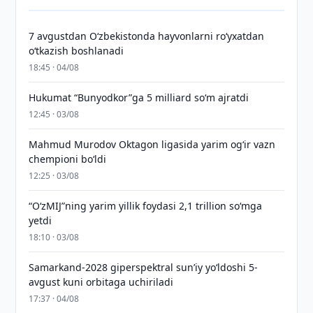
7 avgustdan O‘zbekistonda hayvonlarni ro‘yxatdan
o‘tkazish boshlanadi
18:45 · 04/08
Hukumat “Bunyodkor”ga 5 milliard so‘m ajratdi
12:45 · 03/08
Mahmud Murodov Oktagon ligasida yarim og‘ir vazn
chempioni bo‘ldi
12:25 · 03/08
“O‘zMIJ”ning yarim yillik foydasi 2,1 trillion so‘mga
yetdi
18:10 · 03/08
Samarkand-2028 giperspektral sun’iy yo‘ldoshi 5-
avgust kuni orbitaga uchiriladi
17:37 · 04/08