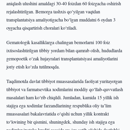
aniqlash ulushini amaldagi 30-40 foizdan 60 foizgacha oshirish
rejalashtirilgan. Bemorga tashxis qoʻyilgan vaqtdan
transplantatsiya amaliyotigacha boʻlgan muddatni 6 oydan 3
oygacha qisqartirish choralari koʻriladi.
Gematologik kasalliklarga chalingan bemorlarni 100 foiz
ixtisoslashtirilgan tibbiy yordam bilan qamrab olish, hududlarda
gemopoetik oʻzak hujayralari transplantatsiyasi amaliyotlarini
joriy etish koʻzda tutilmoqda.
Taqdimotda davlat tibbiyot muassasalarida faoliyat yuritayotgan
tibbiyot va farmatsevtika xodimlarini moddiy qoʻllab-quvvatlash
masalalari ham koʻrib chiqildi. Jumladan, kamida 15 yillik ish
stajiga ega xodimlar farzandlarining respublika oliy taʼlim
muassasalari bakalavriatida oʻqishi uchun yillik kontrakt
toʻlovining bir qismini, shuningdek, shunday ish stajiga ega
xodimlar ipoteka krediti asosida uy-joy sotib olishida dastlabki