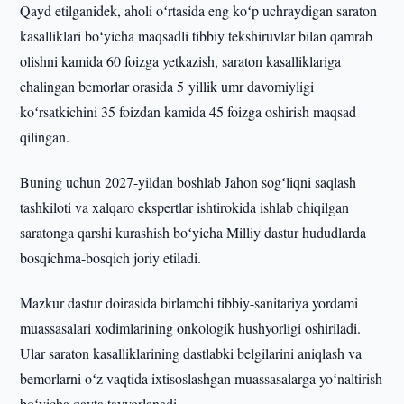
Qayd etilganidek, aholi oʻrtasida eng koʻp uchraydigan saraton
kasalliklari boʻyicha maqsadli tibbiy tekshiruvlar bilan qamrab
olishni kamida 60 foizga yetkazish, saraton kasalliklariga
chalingan bemorlar orasida 5 yillik umr davomiyligi
koʻrsatkichini 35 foizdan kamida 45 foizga oshirish maqsad
qilingan.
Buning uchun 2027-yildan boshlab Jahon sogʻliqni saqlash
tashkiloti va xalqaro ekspertlar ishtirokida ishlab chiqilgan
saratonga qarshi kurashish boʻyicha Milliy dastur hududlarda
bosqichma-bosqich joriy etiladi.
Mazkur dastur doirasida birlamchi tibbiy-sanitariya yordami
muassasalari xodimlarining onkologik hushyorligi oshiriladi.
Ular saraton kasalliklarining dastlabki belgilarini aniqlash va
bemorlarni oʻz vaqtida ixtisoslashgan muassasalarga yoʻnaltirish
boʻyicha qayta tayyorlanadi.