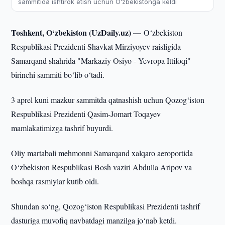
sammitida ishtirok etish uchun O‘zbekistonga keldi
Toshkent, O‘zbekiston (UzDaily.uz) —
O‘zbekiston
Respublikasi Prezidenti Shavkat Mirziyoyev raisligida
Samarqand shahrida "Markaziy Osiyo - Yevropa Ittifoqi"
birinchi sammiti bo‘lib o‘tadi.
3 aprel kuni mazkur sammitda qatnashish uchun Qozog‘iston
Respublikasi Prezidenti Qasim-Jomart Toqayev
mamlakatimizga tashrif buyurdi.
Oliy martabali mehmonni Samarqand xalqaro aeroportida
O‘zbekiston Respublikasi Bosh vaziri Abdulla Aripov va
boshqa rasmiylar kutib oldi.
Shundan so‘ng, Qozog‘iston Respublikasi Prezidenti tashrif
dasturiga muvofiq navbatdagi manzilga jo‘nab ketdi.