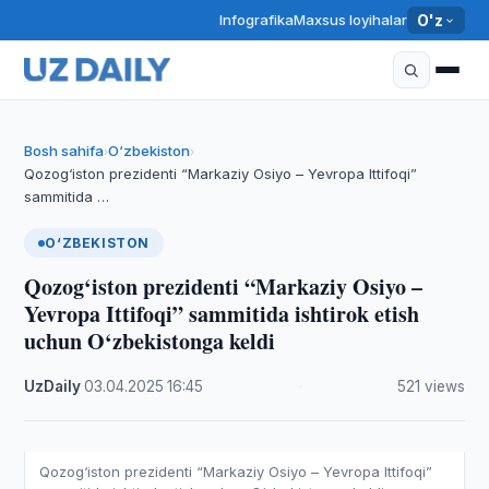
Infografika
Maxsus loyihalar
O'z
Bosh sahifa
O‘zbekiston
›
›
Qozog‘iston prezidenti “Markaziy Osiyo – Yevropa Ittifoqi”
sammitida …
O‘ZBEKISTON
Qozog‘iston prezidenti “Markaziy Osiyo –
Yevropa Ittifoqi” sammitida ishtirok etish
uchun O‘zbekistonga keldi
UzDaily
·
03.04.2025
·
16:45
·
521 views
Qozog‘iston prezidenti “Markaziy Osiyo – Yevropa Ittifoqi”