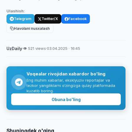
Ulashish:
Telegram
Twitter/X
Facebook
Havolani nusxalash
UzDaily
·
👁 521 views
·
03.04.2025 · 16:45
Voqealar rivojidan xabardor bo‘ling
Eng muhim xabarlar, eksklyuziv reportajlar va
tezkor yangiliklarni o‘zingizga qulay platformada
kuzatib boring.
Obuna bo'ling
Shuningdek o'qing