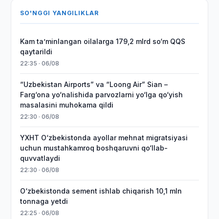
SO'NGGI YANGILIKLAR
Kam taʼminlangan oilalarga 179,2 mlrd so‘m QQS
qaytarildi
22:35 · 06/08
“Uzbekistan Airports” va “Loong Air” Sian –
Farg‘ona yo‘nalishida parvozlarni yo‘lga qo‘yish
masalasini muhokama qildi
22:30 · 06/08
YXHT O‘zbekistonda ayollar mehnat migratsiyasi
uchun mustahkamroq boshqaruvni qo‘llab-
quvvatlaydi
22:30 · 06/08
O‘zbekistonda sement ishlab chiqarish 10,1 mln
tonnaga yetdi
22:25 · 06/08