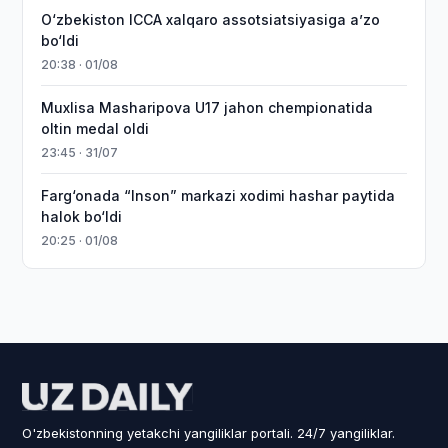
O‘zbekiston ICCA xalqaro assotsiatsiyasiga aʼzo
bo‘ldi
20:38 · 01/08
Muxlisa Masharipova U17 jahon chempionatida
oltin medal oldi
23:45 · 31/07
Farg‘onada “Inson” markazi xodimi hashar paytida
halok bo‘ldi
20:25 · 01/08
O'zbekistonning yetakchi yangiliklar portali. 24/7 yangiliklar.