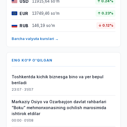
USD
11915,64 so'm
↑ 0.24%
EUR
13749,46 so'm
↑ 0.23%
RUB
146,19 so'm
↓ 0.12%
Barcha valyuta kurslari →
ENG KO'P O'QILGAN
Toshkentda kichik biznesga bino va yer bepul
beriladi
23:07 · 31/07
Markaziy Osiyo va Ozarbayjon davlat rahbarlari
“Boku” mehmonxonasining ochilish marosimida
ishtirok etdilar
00:00 · 01/08