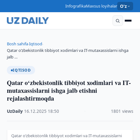
Infografika
Maxsus loyihalar
O'z
Bosh sahifa
Iqtisod
›
›
Qatar o‘zbekistonlik tibbiyot xodimlari va IT-mutaxassislarni ishga
jalb …
IQTISOD
Qatar o‘zbekistonlik tibbiyot xodimlari va IT-
mutaxassislarni ishga jalb etishni
rejalashtirmoqda
UzDaily
·
16.12.2025
·
18:50
·
1801 views
Qatar o‘zbekistonlik tibbiyot xodimlari va IT-mutaxassislarni