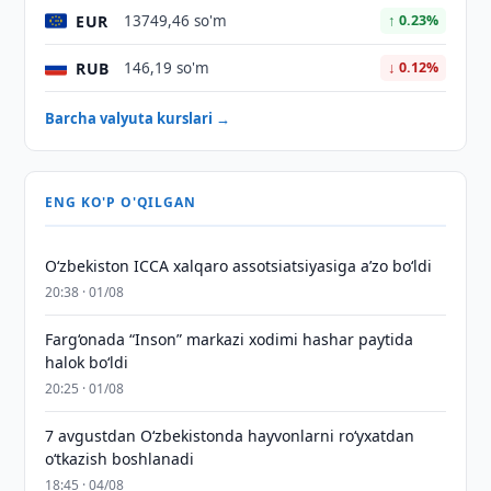
EUR
13749,46 so'm
↑ 0.23%
RUB
146,19 so'm
↓ 0.12%
Barcha valyuta kurslari →
ENG KO'P O'QILGAN
O‘zbekiston ICCA xalqaro assotsiatsiyasiga aʼzo bo‘ldi
20:38 · 01/08
Farg‘onada “Inson” markazi xodimi hashar paytida
halok bo‘ldi
20:25 · 01/08
7 avgustdan O‘zbekistonda hayvonlarni ro‘yxatdan
o‘tkazish boshlanadi
18:45 · 04/08