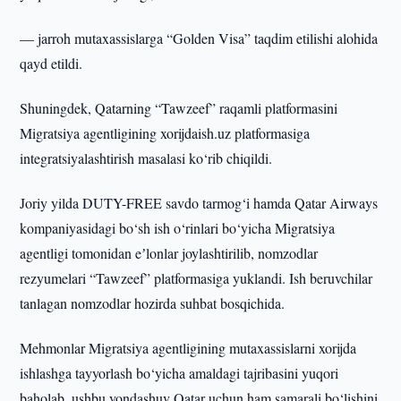
— jarroh mutaxassislarga “Golden Visa” taqdim etilishi alohida
qayd etildi.
Shuningdek, Qatarning “Tawzeef” raqamli platformasini
Migratsiya agentligining xorijdaish.uz platformasiga
integratsiyalashtirish masalasi ko‘rib chiqildi.
Joriy yilda DUTY-FREE savdo tarmog‘i hamda Qatar Airways
kompaniyasidagi bo‘sh ish o‘rinlari bo‘yicha Migratsiya
agentligi tomonidan eʼlonlar joylashtirilib, nomzodlar
rezyumelari “Tawzeef” platformasiga yuklandi. Ish beruvchilar
tanlagan nomzodlar hozirda suhbat bosqichida.
Mehmonlar Migratsiya agentligining mutaxassislarni xorijda
ishlashga tayyorlash bo‘yicha amaldagi tajribasini yuqori
baholab, ushbu yondashuv Qatar uchun ham samarali bo‘lishini