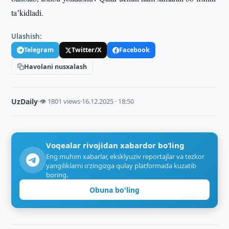
taʼkidladi.
Ulashish:
Telegram
Twitter/X
Facebook
Havolani nusxalash
UzDaily
·
👁 1801 views
·
16.12.2025 · 18:50
Voqealar rivojidan xabardor bo‘ling
Eng muhim xabarlar, eksklyuziv reportajlar va tezkor
yangiliklarni o‘zingizga qulay platformada kuzatib
boring.
Obuna bo'ling