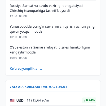
Rossiya Sanoat va savdo vazirligi delegatsiyasi
Chirchiq texnoparkiga tashrif buyurdi
12:30 · 08/08
Yunusobodda yomg‘ir suvlarini chiqarish uchun yangi
quvur yotqizilmoqda
10:50 · 08/08
Oʻzbekiston va Samara viloyati biznes hamkorligini
kengaytirmoqda
10:40 · 08/08
Ko'proq yangiliklar →
VALYUTA KURSLARI (MB, 07.08.2026)
USD
11915,64 so'm
↑ 0.24%