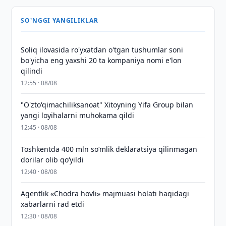
SO'NGGI YANGILIKLAR
Soliq ilovasida ro'yxatdan o'tgan tushumlar soni
bo'yicha eng yaxshi 20 ta kompaniya nomi e'lon
qilindi
12:55 · 08/08
"O'zto'qimachiliksanoat" Xitoyning Yifa Group bilan
yangi loyihalarni muhokama qildi
12:45 · 08/08
Toshkentda 400 mln so‘mlik deklaratsiya qilinmagan
dorilar olib qo‘yildi
12:40 · 08/08
Agentlik «Chodra hovli» majmuasi holati haqidagi
xabarlarni rad etdi
12:30 · 08/08