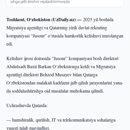
ishga jalb etishni rejalashtirmoqda
Toshkent, O‘zbekiston (UzDaily.uz) —
2025 yil boshida
Migratsiya agentligi va Qatarning yirik davlat rekruting
kompaniyasi “Jusour” o‘rtasida hamkorlik kelishuvi imzolangan
edi.
Kelishuv ijrosi doirasida “Jusour” kompaniyasi bosh direktori
Abdulxadi Baxit Barkan O‘zbekistonga keldi va Migratsiya
agentligi direktori Behzod Musayev bilan Qatarga
O‘zbekistondan malakali kadrlarni jalb qilish jarayonlarini yana-
da soddalashtirishga oid masalalar muhokama qilindi.
Uchrashuvda Qatarda:
— hamshiralik, qurilish, IT va telekomunikatsiya sohalariga
yuqori talab mavjudligi,