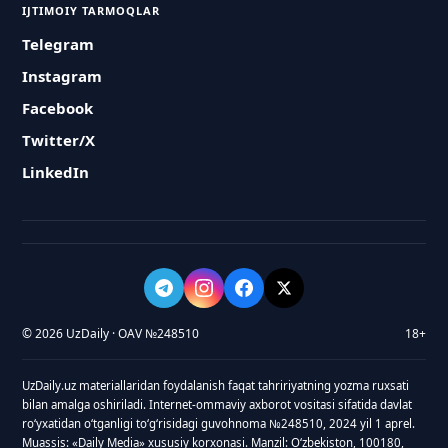
IJTIMOIY TARMOQLAR
Telegram
Instagram
Facebook
Twitter/X
LinkedIn
© 2026 UzDaily · OAV №248510
18+
UzDaily.uz materiallaridan foydalanish faqat tahririyatning yozma ruxsati
bilan amalga oshiriladi. Internet-ommaviy axborot vositasi sifatida davlat
roʻyxatidan oʻtganligi toʻgʻrisidagi guvohnoma №248510, 2024 yil 1 aprel.
Muassis: «Daily Media» xususiy korxonasi. Manzil: Oʻzbekiston, 100180,