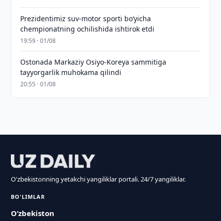
Prezidentimiz suv-motor sporti bo‘yicha
chempionatning ochilishida ishtirok etdi
19:59 · 01/08
Ostonada Markaziy Osiyo-Koreya sammitiga
tayyorgarlik muhokama qilindi
20:55 · 01/08
O'zbekistonning yetakchi yangiliklar portali. 24/7 yangiliklar.
BO'LIMLAR
O‘zbekiston