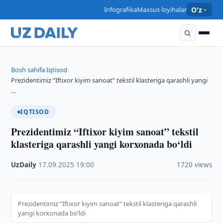
Infografika
Maxsus loyihalar
O'z
Bosh sahifa
Iqtisod
›
›
Prezidentimiz “Iftixor kiyim sanoat” tekstil klasteriga qarashli yangi
…
IQTISOD
Prezidentimiz “Iftixor kiyim sanoat” tekstil
klasteriga qarashli yangi korxonada bo‘ldi
UzDaily
·
17.09.2025
·
19:00
·
1720 views
Prezidentimiz “Iftixor kiyim sanoat” tekstil klasteriga qarashli
yangi korxonada bo‘ldi