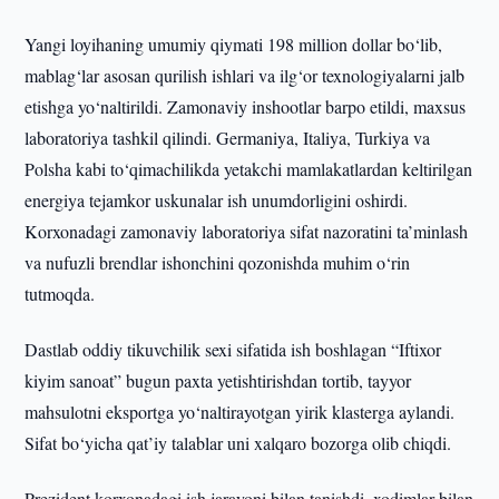
Yangi loyihaning umumiy qiymati 198 million dollar bo‘lib,
mablag‘lar asosan qurilish ishlari va ilg‘or texnologiyalarni jalb
etishga yo‘naltirildi. Zamonaviy inshootlar barpo etildi, maxsus
laboratoriya tashkil qilindi. Germaniya, Italiya, Turkiya va
Polsha kabi to‘qimachilikda yetakchi mamlakatlardan keltirilgan
energiya tejamkor uskunalar ish unumdorligini oshirdi.
Korxonadagi zamonaviy laboratoriya sifat nazoratini ta’minlash
va nufuzli brendlar ishonchini qozonishda muhim o‘rin
tutmoqda.
Dastlab oddiy tikuvchilik sexi sifatida ish boshlagan “Iftixor
kiyim sanoat” bugun paxta yetishtirishdan tortib, tayyor
mahsulotni eksportga yo‘naltirayotgan yirik klasterga aylandi.
Sifat bo‘yicha qat’iy talablar uni xalqaro bozorga olib chiqdi.
Prezident korxonadagi ish jarayoni bilan tanishdi, xodimlar bilan