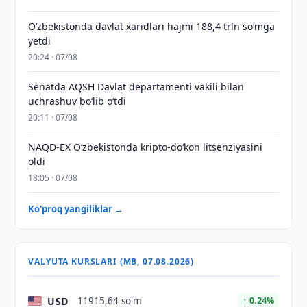
O‘zbekistonda davlat xaridlari hajmi 188,4 trln so‘mga
yetdi
20:24 · 07/08
Senatda AQSH Davlat departamenti vakili bilan
uchrashuv boʻlib oʻtdi
20:11 · 07/08
NAQD-EX O‘zbekistonda kripto-do‘kon litsenziyasini
oldi
18:05 · 07/08
Ko'proq yangiliklar →
VALYUTA KURSLARI (MB, 07.08.2026)
USD
11915,64 so'm
↑ 0.24%