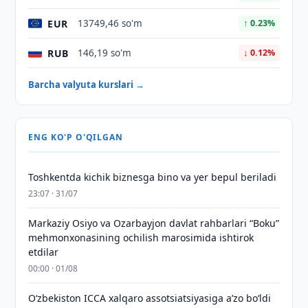
EUR
13749,46 so'm
↑ 0.23%
RUB
146,19 so'm
↓ 0.12%
Barcha valyuta kurslari →
ENG KO'P O'QILGAN
Toshkentda kichik biznesga bino va yer bepul beriladi
23:07 · 31/07
Markaziy Osiyo va Ozarbayjon davlat rahbarlari “Boku”
mehmonxonasining ochilish marosimida ishtirok
etdilar
00:00 · 01/08
O‘zbekiston ICCA xalqaro assotsiatsiyasiga aʼzo bo‘ldi