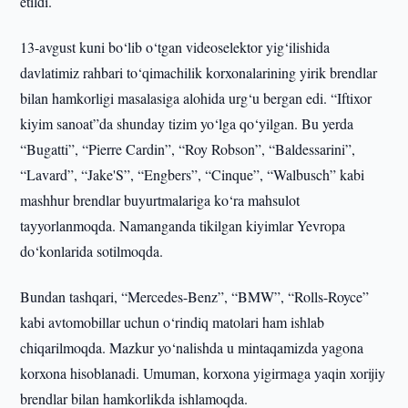
etildi.
13-avgust kuni bo‘lib o‘tgan videoselektor yig‘ilishida
davlatimiz rahbari to‘qimachilik korxonalarining yirik brendlar
bilan hamkorligi masalasiga alohida urg‘u bergan edi. “Iftixor
kiyim sanoat”da shunday tizim yo‘lga qo‘yilgan. Bu yerda
“Bugatti”, “Pierre Cardin”, “Roy Robson”, “Baldessarini”,
“Lavard”, “Jake'S”, “Engbers”, “Cinque”, “Walbusch” kabi
mashhur brendlar buyurtmalariga ko‘ra mahsulot
tayyorlanmoqda. Namanganda tikilgan kiyimlar Yevropa
do‘konlarida sotilmoqda.
Bundan tashqari, “Mercedes-Benz”, “BMW”, “Rolls-Royce”
kabi avtomobillar uchun o‘rindiq matolari ham ishlab
chiqarilmoqda. Mazkur yo‘nalishda u mintaqamizda yagona
korxona hisoblanadi. Umuman, korxona yigirmaga yaqin xorijiy
brendlar bilan hamkorlikda ishlamoqda.