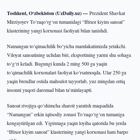
Toshkent, O‘zbekiston (UzDaily.uz) —
Prezident Shavkat
Mirziyoyev To‘raqo‘rg‘on tumanidagi “Iftixor kiyim sanoat”
klasterining yangi korxonasi faoliyati bilan tanishdi.
Namangan to‘qimachilik bo‘yicha mamlakatimizda yetakchi.
Viloyat sanoatining uchdan biri, eksportining yarmi shu sohaga
to‘g‘ri keladi. Bugungi kunda 2 ming 500 ga yaqin
to‘qimachilik korxonalari faoliyat ko‘rsatmoqda. Ular 250 ga
yaqin brendlar ostida mahsulot tayyorlab, yuz mingdan ortiq
insonni yuqori daromad bilan ta’minlayapti.
Sanoat rivojiga qo‘shimcha sharoit yaratish maqsadida
“Namangan” erkin iqtisodiy zonasi To‘raqo‘rg‘on tumaniga
kengaytirilgan edi. Yigirmaga yaqin loyiha qatorida bu yerda
“Iftixor kiyim sanoat” klasterining yangi korxonasi ham barpo