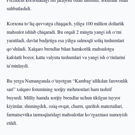
suhbatlashdi.
Korxona to‘liq quvvatga chiqqach, yiliga 100 million dollarlik
mahsulot ishlab chiqaradi. Bu orqali 2 mingta yangi ish o‘rni
yaratiladi, davlat budjetiga esa yiliga salmoqli soliq tushumlari
qo‘shiladi. Xalqaro brendlar bilan hamkorlik mahsulotga
kafolatli bozor, katta valyuta tushumlari va yangi ish o‘rinlarini
ta’minlaydi.
Bu yerga Namanganda o‘tayotgan “Kambag‘allikdan farovonlik
sari” xalqaro forumining xorijiy mehmonlari ham tashrif
buyurdi. Milliy hamda xorijiy brendlar uchun tikilgan tayyor
kiyimlar, shuningdek, oziq-ovqat, charm, qurilish materiallari,
farmatsevtika tarmoqlaridagi mahsulotlar ko‘rgazmasi namoyish
etildi.