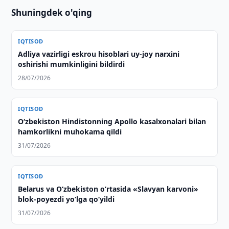
Shuningdek o'qing
IQTISOD
Adliya vazirligi eskrou hisoblari uy-joy narxini
oshirishi mumkinligini bildirdi
28/07/2026
IQTISOD
Oʻzbekiston Hindistonning Apollo kasalxonalari bilan
hamkorlikni muhokama qildi
31/07/2026
IQTISOD
Belarus va O‘zbekiston o‘rtasida «Slavyan karvoni»
blok-poyezdi yo‘lga qo‘yildi
31/07/2026