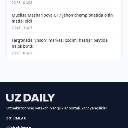
20:38 · 01/08
Muxlisa Masharipova U17 jahon chempionatida oltin
medal oldi
23:45 · 31/07
Farg‘onada “Inson” markazi xodimi hashar paytida
halok bo‘ldi
20:25 · 01/08
O'zbekistonning yetakchi yangiliklar portali. 24/7 yangiliklar.
BO'LIMLAR
O‘zbekiston