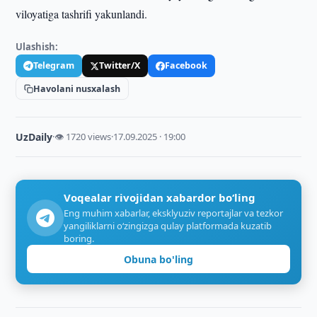
viloyatiga tashrifi yakunlandi.
Ulashish:
Telegram
Twitter/X
Facebook
Havolani nusxalash
UzDaily
·
👁 1720 views
·
17.09.2025 · 19:00
Voqealar rivojidan xabardor bo‘ling
Eng muhim xabarlar, eksklyuziv reportajlar va tezkor
yangiliklarni o‘zingizga qulay platformada kuzatib
boring.
Obuna bo'ling