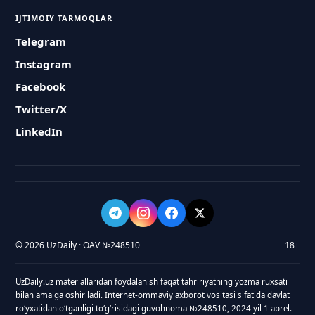
IJTIMOIY TARMOQLAR
Telegram
Instagram
Facebook
Twitter/X
LinkedIn
© 2026 UzDaily · OAV №248510
18+
UzDaily.uz materiallaridan foydalanish faqat tahririyatning yozma ruxsati
bilan amalga oshiriladi. Internet-ommaviy axborot vositasi sifatida davlat
roʻyxatidan oʻtganligi toʻgʻrisidagi guvohnoma №248510, 2024 yil 1 aprel.