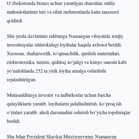
O‘zbekistonda biznes uchun yaratilgan sharoitlar, milliy
mahsulotlarimiz turi va sifati mehmonlarda katta taassurot
qoldirdi.
Shu yerda davlatimiz rahbariga Namangan viloyatida xorijiy
investitsiyalar ishtirokidagi loyihalar haqida axborot berildi.
Xususan, shaharsozlik, to‘qimachilik, qurilish materiallari,
elektrotexnika, turizm, qishloq xo‘jaligi va kimyo sanoati kabi
yo‘nalishlarda 252 ta yirik loyiha amalga oshirilishi
rejalashtirilgan.
Mutasaddilarga investor va tadbirkorlar uchun barcha
qulayliklarni yaratib, loyihalarni jadallashtirish, ko‘proq ish
o‘rinlari yaratib, aholi daromadini oshirish bo‘yicha topshiriqlar
berildi.
Shu bilan Prezident Shavkat Mirziyoyevning Namangan