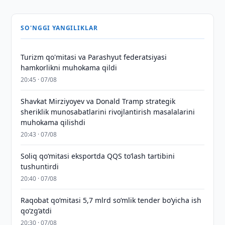
SO'NGGI YANGILIKLAR
Turizm qo'mitasi va Parashyut federatsiyasi
hamkorlikni muhokama qildi
20:45 · 07/08
Shavkat Mirziyoyev va Donald Tramp strategik
sheriklik munosabatlarini rivojlantirish masalalarini
muhokama qilishdi
20:43 · 07/08
Soliq qo‘mitasi eksportda QQS to‘lash tartibini
tushuntirdi
20:40 · 07/08
Raqobat qo‘mitasi 5,7 mlrd so‘mlik tender bo‘yicha ish
qo‘zg‘atdi
20:30 · 07/08