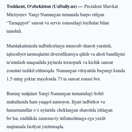
Toshkent, O‘zbekiston (UzDaily.uz) —
Prezident Shavkat
Mirziyoyev Yangi Namangan tumanida barpo etilgan
“Taraqqiyot” sanoat va servis zonasidagi loyihalar bilan
tanishdi.
Mamlakatimizda tadbirkorlarga munosib sharoit yaratish,
iqtisodiyot tarmoqlarini diversifikatsiya qilish va aholi bandligini
ta’minlash maqsadida joylarda texnopark va kichik sanoat
zonalari tashkil etilmoqda. Namangan viloyatida bugungi kunda
1,5 ming gektar maydonda 73 ta sanoat zonasi bor.
Buning natijalari Yangi Namangan tumanidagi Sohil
mahallasida ham yaqqol namoyon. Ilgari tadbirkor va
hunarmandlar o‘z uylarida cheklangan sharoitda ishlagan
bo‘lsa, endilikda zamonaviy infratuzilmaga ega yaxlit
majmuada faoliyat yuritmoqda.