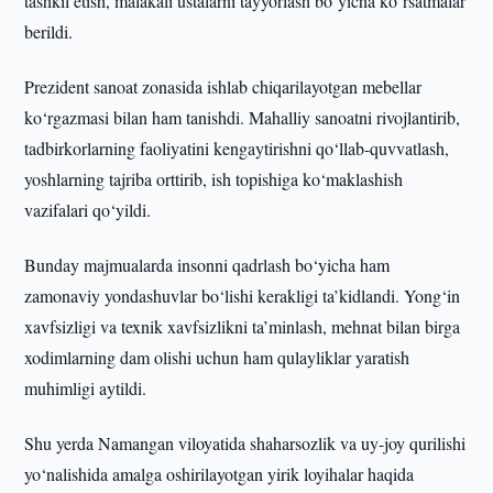
tashkil etish, malakali ustalarni tayyorlash bo‘yicha ko‘rsatmalar
berildi.
Prezident sanoat zonasida ishlab chiqarilayotgan mebellar
ko‘rgazmasi bilan ham tanishdi. Mahalliy sanoatni rivojlantirib,
tadbirkorlarning faoliyatini kengaytirishni qo‘llab-quvvatlash,
yoshlarning tajriba orttirib, ish topishiga ko‘maklashish
vazifalari qo‘yildi.
Bunday majmualarda insonni qadrlash bo‘yicha ham
zamonaviy yondashuvlar bo‘lishi kerakligi ta’kidlandi. Yong‘in
xavfsizligi va texnik xavfsizlikni ta’minlash, mehnat bilan birga
xodimlarning dam olishi uchun ham qulayliklar yaratish
muhimligi aytildi.
Shu yerda Namangan viloyatida shaharsozlik va uy-joy qurilishi
yo‘nalishida amalga oshirilayotgan yirik loyihalar haqida