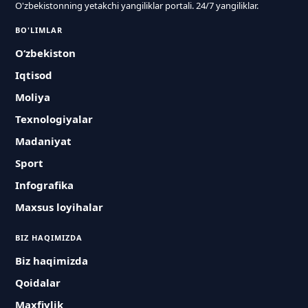
O'zbekistonning yetakchi yangiliklar portali. 24/7 yangiliklar.
BO'LIMLAR
O‘zbekiston
Iqtisod
Moliya
Texnologiyalar
Madaniyat
Sport
Infografika
Maxsus loyihalar
BIZ HAQIMIZDA
Biz haqimizda
Qoidalar
Maxfiylik