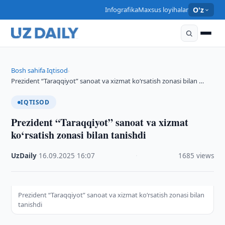
Infografika
Maxsus loyihalar
O'z
Bosh sahifa
Iqtisod
›
›
Prezident “Taraqqiyot” sanoat va xizmat ko‘rsatish zonasi bilan …
IQTISOD
Prezident “Taraqqiyot” sanoat va xizmat
ko‘rsatish zonasi bilan tanishdi
UzDaily
·
16.09.2025
·
16:07
·
1685 views
Prezident “Taraqqiyot” sanoat va xizmat ko‘rsatish zonasi bilan
tanishdi