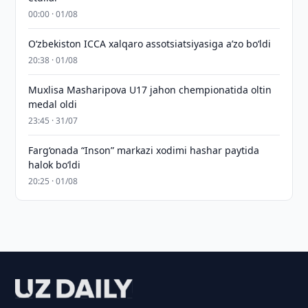
00:00 · 01/08
O‘zbekiston ICCA xalqaro assotsiatsiyasiga aʼzo bo‘ldi
20:38 · 01/08
Muxlisa Masharipova U17 jahon chempionatida oltin
medal oldi
23:45 · 31/07
Farg‘onada “Inson” markazi xodimi hashar paytida
halok bo‘ldi
20:25 · 01/08