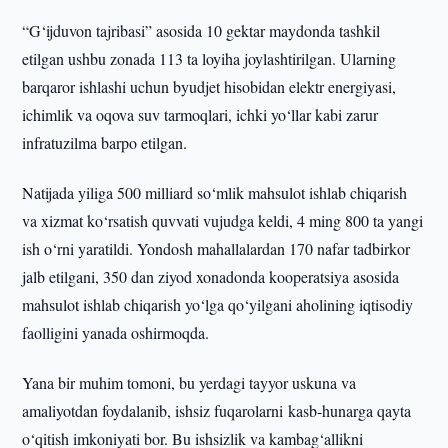
“G‘ijduvon tajribasi” asosida 10 gektar maydonda tashkil
etilgan ushbu zonada 113 ta loyiha joylashtirilgan. Ularning
barqaror ishlashi uchun byudjet hisobidan elektr energiyasi,
ichimlik va oqova suv tarmoqlari, ichki yo‘llar kabi zarur
infratuzilma barpo etilgan.
Natijada yiliga 500 milliard so‘mlik mahsulot ishlab chiqarish
va xizmat ko‘rsatish quvvati vujudga keldi, 4 ming 800 ta yangi
ish o‘rni yaratildi. Yondosh mahallalardan 170 nafar tadbirkor
jalb etilgani, 350 dan ziyod xonadonda kooperatsiya asosida
mahsulot ishlab chiqarish yo‘lga qo‘yilgani aholining iqtisodiy
faolligini yanada oshirmoqda.
Yana bir muhim tomoni, bu yerdagi tayyor uskuna va
amaliyotdan foydalanib, ishsiz fuqarolarni kasb-hunarga qayta
o‘qitish imkoniyati bor. Bu ishsizlik va kambag‘allikni