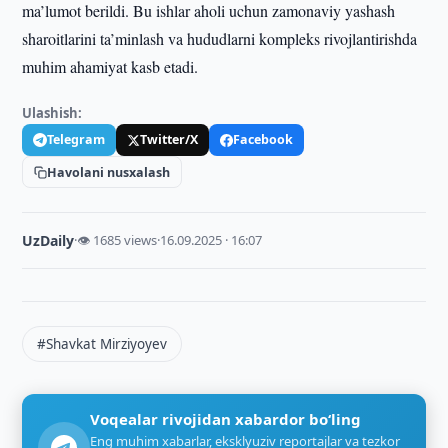
ma’lumot berildi. Bu ishlar aholi uchun zamonaviy yashash
sharoitlarini ta’minlash va hududlarni kompleks rivojlantirishda
muhim ahamiyat kasb etadi.
Ulashish:
Telegram
Twitter/X
Facebook
Havolani nusxalash
UzDaily
·
👁 1685 views
·
16.09.2025 · 16:07
#Shavkat Mirziyoyev
Voqealar rivojidan xabardor bo‘ling
Eng muhim xabarlar, eksklyuziv reportajlar va tezkor