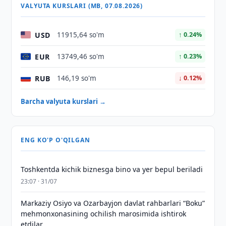
VALYUTA KURSLARI (MB, 07.08.2026)
USD
11915,64 so'm
↑ 0.24%
EUR
13749,46 so'm
↑ 0.23%
RUB
146,19 so'm
↓ 0.12%
Barcha valyuta kurslari →
ENG KO'P O'QILGAN
Toshkentda kichik biznesga bino va yer bepul beriladi
23:07 · 31/07
Markaziy Osiyo va Ozarbayjon davlat rahbarlari “Boku”
mehmonxonasining ochilish marosimida ishtirok
etdilar