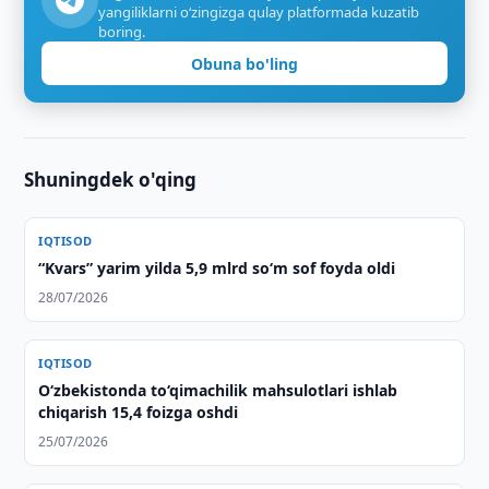
yangiliklarni o‘zingizga qulay platformada kuzatib
boring.
Obuna bo'ling
Shuningdek o'qing
IQTISOD
“Kvars” yarim yilda 5,9 mlrd so‘m sof foyda oldi
28/07/2026
IQTISOD
O‘zbekistonda to‘qimachilik mahsulotlari ishlab
chiqarish 15,4 foizga oshdi
25/07/2026