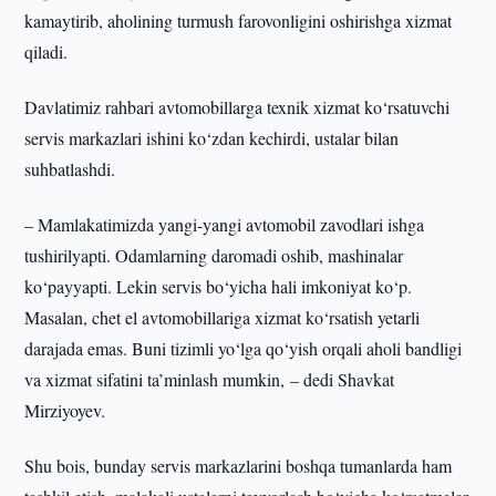
kamaytirib, aholining turmush farovonligini oshirishga xizmat
qiladi.
Davlatimiz rahbari avtomobillarga texnik xizmat ko‘rsatuvchi
servis markazlari ishini ko‘zdan kechirdi, ustalar bilan
suhbatlashdi.
– Mamlakatimizda yangi-yangi avtomobil zavodlari ishga
tushirilyapti. Odamlarning daromadi oshib, mashinalar
ko‘payyapti. Lekin servis bo‘yicha hali imkoniyat ko‘p.
Masalan, chet el avtomobillariga xizmat ko‘rsatish yetarli
darajada emas. Buni tizimli yo‘lga qo‘yish orqali aholi bandligi
va xizmat sifatini ta’minlash mumkin, – dedi Shavkat
Mirziyoyev.
Shu bois, bunday servis markazlarini boshqa tumanlarda ham