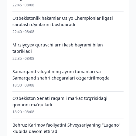
22:45 · 08/08
O‘zbekistonlik hakamlar Osiyo Chempionlar ligasi
saralash o‘yinlarini boshqaradi
22:40 · 08/08
Mirziyoyev quruvchilarni kasb bayrami bilan
tabrikladi
22:35 · 08/08
Samarqand viloyatining ayrim tumanlari va
Samarqand shahri chegaralari oʻzgartirilmoqda
18:30 · 08/08
Oʻzbekiston Senati raqamli markaz toʻgʻrisidagi
qonunni maʼqulladi
18:20 · 08/08
Behruz Karimov faoliyatini Shveysariyaning “Lugano”
klubida davom ettiradi