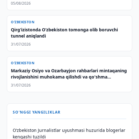
05/08/2026
O‘ZBEKISTON
Qirg‘izistonda O‘zbekiston tomonga olib boruvchi
tunnel aniqlandi
31/07/2026
O‘ZBEKISTON
Markaziy Osiyo va Ozarbayjon rahbarlari mintaqaning
rivojlanishini muhokama qilishdi va qo'shma
deklaratsiya qabul qilishdi
31/07/2026
SO'NGGI YANGILIKLAR
O‘zbekiston Jurnalistlar uyushmasi huzurida blogerlar
kengashi tuzildi