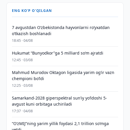
ENG KO'P O'QILGAN
7 avgustdan O‘zbekistonda hayvonlarni ro‘yxatdan
o‘tkazish boshlanadi
18:45 · 04/08
Hukumat “Bunyodkor”ga 5 milliard so‘m ajratdi
12:45 · 03/08
Mahmud Murodov Oktagon ligasida yarim og‘ir vazn
chempioni bo‘ldi
12:25 · 03/08
Samarkand-2028 giperspektral sun’iy yo‘ldoshi 5-
avgust kuni orbitaga uchiriladi
17:37 · 04/08
“O‘zMIJ”ning yarim yillik foydasi 2,1 trillion so‘mga
yetdi