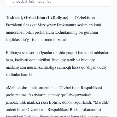
munosabati bilan taqdirladi
Toshkent, O‘zbekiston (UzDaily.uz) —
O‘zbekiston
Prezidenti Shavkat Mirziyoyev Prokuratura xodimlari kuni
munosabati bilan prokuratura xodimlarining bir guruhini
taqdirlash to‘g‘risida farmon imzoladi.
Eʼtiborga sazovor bo‘lganlar orasida yuqori lavozimli rahbarlar
ham, faoliyati qonuniylikni, huquqiy tartib va huquqiy
madaniyatni mustahkamlashga salmoqli hissa qo‘shgan oddiy
xodimlar ham bor.
«Mehnat sho‘hrati» ordeni bilan O‘zbekiston Respublikasi
prokuraturasi faxriylarini ijtimoiy qo‘llab-quvvatlash
jamoatchilik markazi raisi Botir Kalonov taqdirlandi. “Mardlik”
ordeni bilan O‘zbekiston Respublikasi Bosh prokuraturasi
huzuridagi Iqtisodiy jinoyatlarga qarshi kurashish departamenti