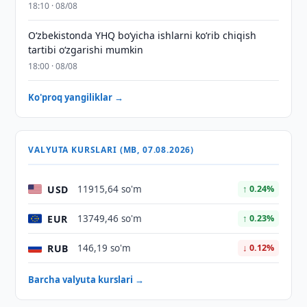
18:10 · 08/08
O‘zbekistonda YHQ bo‘yicha ishlarni ko‘rib chiqish
tartibi o‘zgarishi mumkin
18:00 · 08/08
Ko'proq yangiliklar →
VALYUTA KURSLARI (MB, 07.08.2026)
USD
11915,64 so'm
↑ 0.24%
EUR
13749,46 so'm
↑ 0.23%
RUB
146,19 so'm
↓ 0.12%
Barcha valyuta kurslari →