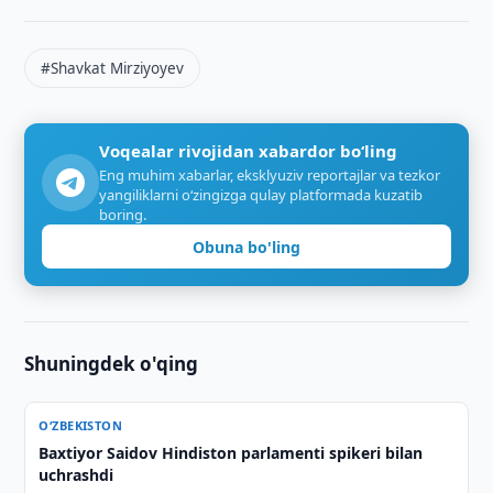
#Shavkat Mirziyoyev
Voqealar rivojidan xabardor bo‘ling
Eng muhim xabarlar, eksklyuziv reportajlar va tezkor
yangiliklarni o‘zingizga qulay platformada kuzatib
boring.
Obuna bo'ling
Shuningdek o'qing
O‘ZBEKISTON
Baxtiyor Saidov Hindiston parlamenti spikeri bilan
uchrashdi