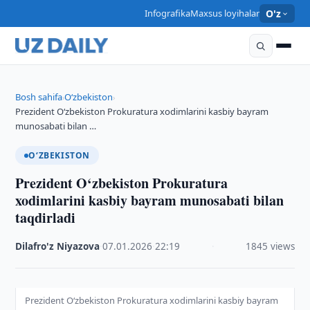
Infografika
Maxsus loyihalar
O'z
Bosh sahifa
O‘zbekiston
›
›
Prezident O‘zbekiston Prokuratura xodimlarini kasbiy bayram
munosabati bilan …
O‘ZBEKISTON
Prezident O‘zbekiston Prokuratura
xodimlarini kasbiy bayram munosabati bilan
taqdirladi
Dilafro'z Niyazova
·
07.01.2026
·
22:19
·
1845 views
Prezident O‘zbekiston Prokuratura xodimlarini kasbiy bayram