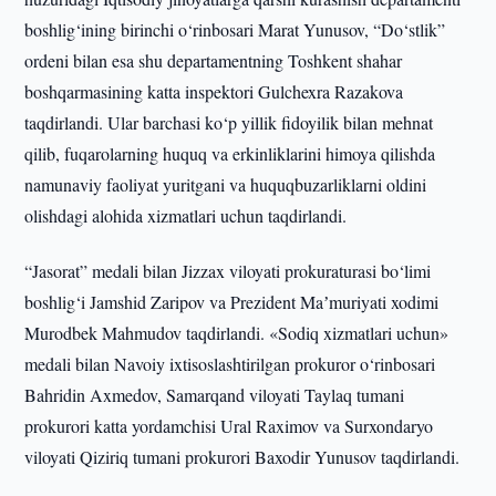
boshlig‘ining birinchi o‘rinbosari Marat Yunusov, “Do‘stlik”
ordeni bilan esa shu departamentning Toshkent shahar
boshqarmasining katta inspektori Gulchexra Razakova
taqdirlandi. Ular barchasi ko‘p yillik fidoyilik bilan mehnat
qilib, fuqarolarning huquq va erkinliklarini himoya qilishda
namunaviy faoliyat yuritgani va huquqbuzarliklarni oldini
olishdagi alohida xizmatlari uchun taqdirlandi.
“Jasorat” medali bilan Jizzax viloyati prokuraturasi bo‘limi
boshlig‘i Jamshid Zaripov va Prezident Maʼmuriyati xodimi
Murodbek Mahmudov taqdirlandi. «Sodiq xizmatlari uchun»
medali bilan Navoiy ixtisoslashtirilgan prokuror o‘rinbosari
Bahridin Axmedov, Samarqand viloyati Taylaq tumani
prokurori katta yordamchisi Ural Raximov va Surxondaryo
viloyati Qiziriq tumani prokurori Baxodir Yunusov taqdirlandi.