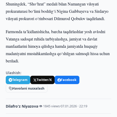
Shuningdek, “Sho‘hrat” medali bilan Namangan viloyati
prokuraturasi bo‘limi boshlig‘i Nigina Gaibbayeva va Sirdaryo
viloyati prokurori o‘rinbosari Dilmurod Qobulov taqdirlandi.
Farmonda taʼkidlanishicha, barcha taqdirlashlar yosh avlodni
Vatanga sadoqat ruhida tarbiyalashga, jamiyat va davlat
manfaatlarini himoya qilishga hamda jamiyatda huquqiy
madaniyatni mustahkamlashga qo‘shilgan salmoqli hissa uchun
beriladi.
Ulashish:
Telegram
Twitter/X
Facebook
Havolani nusxalash
Dilafro'z Niyazova
·
👁 1845 views
·
07.01.2026 · 22:19