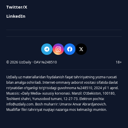
Twitter/X
LinkedIn
© 2026 UzDaily · OAV №248510
18+
UzDaily.uz materiallaridan foydalanish faqat tahririyatning yozma ruxsati
bilan amalga oshiriladi. Internet-ommaviy axborot vositasi sifatida davlat
roʻyxatidan oʻtganligi toʻgʻrisidagi guvohnoma №248510, 2024 yil 1 aprel.
Muassis: «Daily Media» xususiy korxonasi. Manzil: Oʻzbekiston, 100180,
Toshkent shahri, Yunusobod tumani, 12-27-73. Elektron pochta:
info@uzdaily.com. Bosh muharrir: Umarov Anvar Abrardjanovich.
Mualliflar fikri tahririyat nuqtayi nazariga mos kelmasligi mumkin.