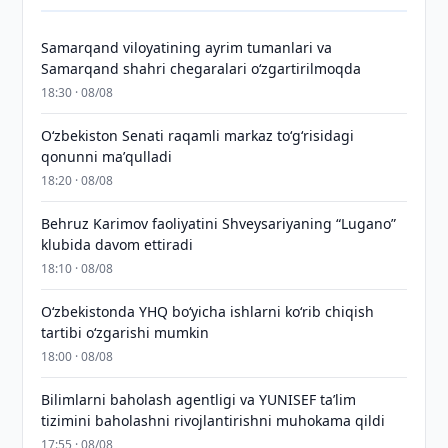
Samarqand viloyatining ayrim tumanlari va
Samarqand shahri chegaralari oʻzgartirilmoqda
18:30 · 08/08
Oʻzbekiston Senati raqamli markaz toʻgʻrisidagi
qonunni maʼqulladi
18:20 · 08/08
Behruz Karimov faoliyatini Shveysariyaning “Lugano”
klubida davom ettiradi
18:10 · 08/08
O‘zbekistonda YHQ bo‘yicha ishlarni ko‘rib chiqish
tartibi o‘zgarishi mumkin
18:00 · 08/08
Bilimlarni baholash agentligi va YUNISEF taʼlim
tizimini baholashni rivojlantirishni muhokama qildi
17:55 · 08/08