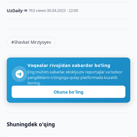
UzDaily
·
👁 763 views
·
30.04.2025 · 22:00
#Shavkat Mirziyoyev
Voqealar rivojidan xabardor bo‘ling
Eng muhim xabarlar, eksklyuziv reportajlar va tezkor
yangiliklarni o‘zingizga qulay platformada kuzatib
boring.
Obuna bo'ling
Shuningdek o'qing