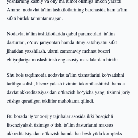
yoshlarning kasbiy va oliy ma’lumot olishiga imkon yaratdi.
Ammo, nodavlat ta’lim tashkilotlarining barchasida ham ta’lim
sifati birdek ta’minlanmagan.
Nodavlat ta’lim tashkilotlarida qabul parametrlari, ta’lim
dasturlari, o‘quv jarayonlari hamda ilmiy salohiyatni sifat
jihatidan yaxshilash, ularni zamonaviy mehnat bozori
ehtiyojlariga moslashtirish eng asosiy masalalardan biridir.
Shu bois taqdimotda nodavlat ta’lim xizmatlarini ko‘rsatishni
tartibga solish, litsenziyalash tizimini takomillashtirish hamda
davlat akkreditatsiyasidan o‘tkazish bo‘yicha yangi tizimni joriy
etishga qaratilgan takliflar muhokama qilindi.
Bu borada ilg‘or xorijiy tajribalar asosida ikki bosqichli
litsenziyalash tizimiga o‘tish, ta’lim dasturlarini maxsus
akkreditatsiyadan o‘tkazish hamda har besh yilda kompleks