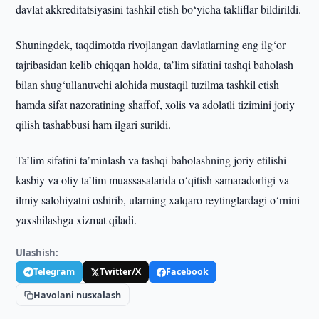
davlat akkreditatsiyasini tashkil etish bo‘yicha takliflar bildirildi.
Shuningdek, taqdimotda rivojlangan davlatlarning eng ilg‘or
tajribasidan kelib chiqqan holda, ta’lim sifatini tashqi baholash
bilan shug‘ullanuvchi alohida mustaqil tuzilma tashkil etish
hamda sifat nazoratining shaffof, xolis va adolatli tizimini joriy
qilish tashabbusi ham ilgari surildi.
Ta’lim sifatini ta’minlash va tashqi baholashning joriy etilishi
kasbiy va oliy ta’lim muassasalarida o‘qitish samaradorligi va
ilmiy salohiyatni oshirib, ularning xalqaro reytinglardagi o‘rnini
yaxshilashga xizmat qiladi.
Ulashish:
Telegram
Twitter/X
Facebook
Havolani nusxalash