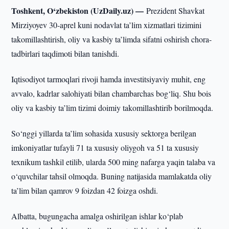
Toshkent, O‘zbekiston (UzDaily.uz) —
Prezident Shavkat
Mirziyoyev 30-aprel kuni nodavlat ta’lim xizmatlari tizimini
takomillashtirish, oliy va kasbiy ta’limda sifatni oshirish chora-
tadbirlari taqdimoti bilan tanishdi.
Iqtisodiyot tarmoqlari rivoji hamda investitsiyaviy muhit, eng
avvalo, kadrlar salohiyati bilan chambarchas bog‘liq. Shu bois
oliy va kasbiy ta’lim tizimi doimiy takomillashtirib borilmoqda.
So‘nggi yillarda ta’lim sohasida xususiy sektorga berilgan
imkoniyatlar tufayli 71 ta xususiy oliygoh va 51 ta xususiy
texnikum tashkil etilib, ularda 500 ming nafarga yaqin talaba va
o‘quvchilar tahsil olmoqda. Buning natijasida mamlakatda oliy
ta’lim bilan qamrov 9 foizdan 42 foizga oshdi.
Albatta, bugungacha amalga oshirilgan ishlar ko‘plab