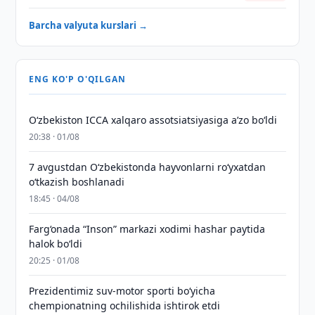
Barcha valyuta kurslari →
ENG KO'P O'QILGAN
O‘zbekiston ICCA xalqaro assotsiatsiyasiga aʼzo bo‘ldi
20:38 · 01/08
7 avgustdan O‘zbekistonda hayvonlarni ro‘yxatdan
o‘tkazish boshlanadi
18:45 · 04/08
Farg‘onada “Inson” markazi xodimi hashar paytida
halok bo‘ldi
20:25 · 01/08
Prezidentimiz suv-motor sporti bo‘yicha
chempionatning ochilishida ishtirok etdi