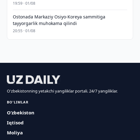
19:59 · 01/08
Ostonada Markaziy Osiyo-Koreya sammitiga
tayyorgarlik muhokama qilindi
20:55 · 01/08
O'zbekistonning yetakchi yangiliklar portali. 24/7 yangiliklar.
BO'LIMLAR
O‘zbekiston
Iqtisod
Moliya