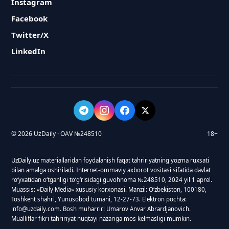
Instagram
Facebook
Twitter/X
LinkedIn
© 2026 UzDaily · OAV №248510
18+
UzDaily.uz materiallaridan foydalanish faqat tahririyatning yozma ruxsati
bilan amalga oshiriladi. Internet-ommaviy axborot vositasi sifatida davlat
roʻyxatidan oʻtganligi toʻgʻrisidagi guvohnoma №248510, 2024 yil 1 aprel.
Muassis: «Daily Media» xususiy korxonasi. Manzil: Oʻzbekiston, 100180,
Toshkent shahri, Yunusobod tumani, 12-27-73. Elektron pochta:
info@uzdaily.com. Bosh muharrir: Umarov Anvar Abrardjanovich.
Mualliflar fikri tahririyat nuqtayi nazariga mos kelmasligi mumkin.