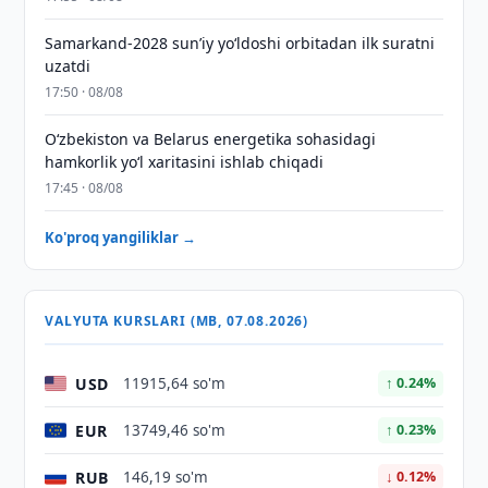
Samarkand-2028 sunʼiy yo‘ldoshi orbitadan ilk suratni
uzatdi
17:50 · 08/08
Oʻzbekiston va Belarus energetika sohasidagi
hamkorlik yoʻl xaritasini ishlab chiqadi
17:45 · 08/08
Ko'proq yangiliklar →
VALYUTA KURSLARI (MB, 07.08.2026)
USD
11915,64 so'm
↑ 0.24%
EUR
13749,46 so'm
↑ 0.23%
RUB
146,19 so'm
↓ 0.12%