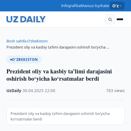
Infografika
Maxsus loyihalar
O'z
Bosh sahifa
O‘zbekiston
›
›
Prezident oliy va kasbiy ta’limi darajasini oshirish bo‘yicha …
O‘ZBEKISTON
Prezident oliy va kasbiy ta’limi darajasini
oshirish bo‘yicha ko‘rsatmalar berdi
UzDaily
·
30.04.2025
·
22:00
·
763 views
Prezident oliy va kasbiy ta’limi darajasini oshirish bo‘yicha
ko‘rsatmalar berdi