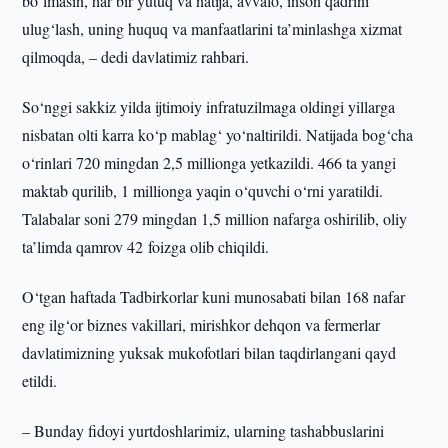
bo‘lmasin, har bir yutuq va natija, avvalo, inson qadrini
ulug‘lash, uning huquq va manfaatlarini ta’minlashga xizmat
qilmoqda, – dedi davlatimiz rahbari.
So‘nggi sakkiz yilda ijtimoiy infratuzilmaga oldingi yillarga
nisbatan olti karra ko‘p mablag‘ yo‘naltirildi. Natijada bog‘cha
o‘rinlari 720 mingdan 2,5 millionga yetkazildi. 466 ta yangi
maktab qurilib, 1 millionga yaqin o‘quvchi o‘rni yaratildi.
Talabalar soni 279 mingdan 1,5 million nafarga oshirilib, oliy
ta’limda qamrov 42 foizga olib chiqildi.
O‘tgan haftada Tadbirkorlar kuni munosabati bilan 168 nafar
eng ilg‘or biznes vakillari, mirishkor dehqon va fermerlar
davlatimizning yuksak mukofotlari bilan taqdirlangani qayd
etildi.
– Bunday fidoyi yurtdoshlarimiz, ularning tashabbuslarini