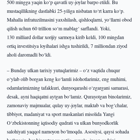
500 mingga yaqin ko‘p qavatli uy-joylar barpo etildi. Bu
mustaqillikning dastlabki 25-yiliga nisbatan to‘rt karra ko‘p.
Mahalla infratuzilmasini yaxshilash, qishloqlarni, yo‘llarni obod
qilish uchun 60 trillion so‘m mablag‘ sarflandi. Yoki,
130 milliard dollar xorijiy sarmoya kirib keldi, 100 mingdan
ortiq investitsiya loyihalari ishga tushirildi, 7 milliondan ziyod
aholi daromadli bo‘ldi.
– Bunday ulkan tarixiy yutuqlarimiz – o‘z vaqtida chuqur
o‘ylab olib borgan keng ko‘lamli islohotlarimiz, eng muhimi,
odamlarimizning tafakkuri, dunyoqarashi o‘zgargani samarasi,
desak, ayni haqiqatni aytgan bo‘lamiz. Qurayotgan binolarimiz,
zamonaviy majmualar, qulay uy-joylar, maktab va bog‘chalar,
tibbiyot, madaniyat va sport maskanlari misolida Yangi
O‘zbekistonning iqtisodiy qudrati va ulkan bunyodkorlik
salohiyati yaqqol namoyon bo‘lmoqda. Asosiysi, qaysi sohada