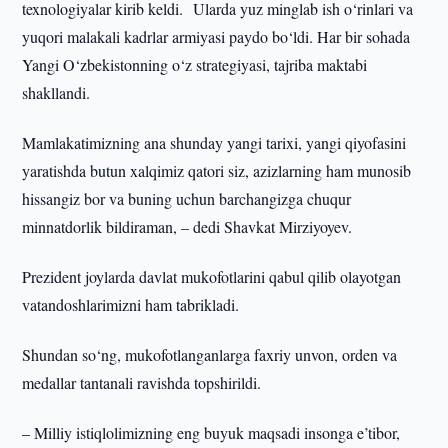
texnologiyalar kirib keldi. Ularda yuz minglab ish o‘rinlari va
yuqori malakali kadrlar armiyasi paydo bo‘ldi. Har bir sohada
Yangi O‘zbekistonning o‘z strategiyasi, tajriba maktabi
shakllandi.
Mamlakatimizning ana shunday yangi tarixi, yangi qiyofasini
yaratishda butun xalqimiz qatori siz, azizlarning ham munosib
hissangiz bor va buning uchun barchangizga chuqur
minnatdorlik bildiraman, – dedi Shavkat Mirziyoyev.
Prezident joylarda davlat mukofotlarini qabul qilib olayotgan
vatandoshlarimizni ham tabrikladi.
Shundan so‘ng, mukofotlanganlarga faxriy unvon, orden va
medallar tantanali ravishda topshirildi.
– Milliy istiqlolimizning eng buyuk maqsadi insonga e’tibor,