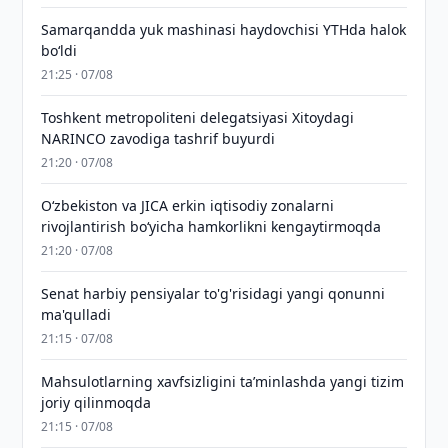
Samarqandda yuk mashinasi haydovchisi YTHda halok
bo‘ldi
21:25 · 07/08
Toshkent metropoliteni delegatsiyasi Xitoydagi
NARINCO zavodiga tashrif buyurdi
21:20 · 07/08
Oʻzbekiston va JICA erkin iqtisodiy zonalarni
rivojlantirish boʻyicha hamkorlikni kengaytirmoqda
21:20 · 07/08
Senat harbiy pensiyalar to'g'risidagi yangi qonunni
ma'qulladi
21:15 · 07/08
Mahsulotlarning xavfsizligini taʼminlashda yangi tizim
joriy qilinmoqda
21:15 · 07/08