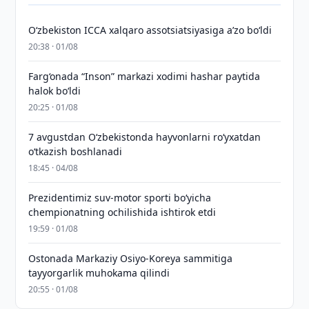
O‘zbekiston ICCA xalqaro assotsiatsiyasiga aʼzo bo‘ldi
20:38 · 01/08
Farg‘onada “Inson” markazi xodimi hashar paytida
halok bo‘ldi
20:25 · 01/08
7 avgustdan O‘zbekistonda hayvonlarni ro‘yxatdan
o‘tkazish boshlanadi
18:45 · 04/08
Prezidentimiz suv-motor sporti bo‘yicha
chempionatning ochilishida ishtirok etdi
19:59 · 01/08
Ostonada Markaziy Osiyo-Koreya sammitiga
tayyorgarlik muhokama qilindi
20:55 · 01/08