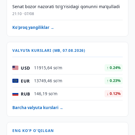
Senat bozor nazorati to'g'risidagi qonunni ma'qulladi
21:10 · 07/08
Ko'proq yangiliklar →
VALYUTA KURSLARI (MB, 07.08.2026)
USD
11915,64 so'm
↑ 0.24%
EUR
13749,46 so'm
↑ 0.23%
RUB
146,19 so'm
↓ 0.12%
Barcha valyuta kurslari →
ENG KO'P O'QILGAN