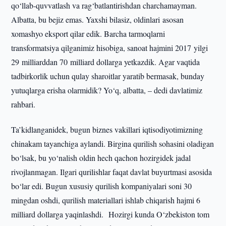
qo‘llab-quvvatlash va rag‘batlantirishdan charchamayman.
Albatta, bu bejiz emas. Yaxshi bilasiz, oldinlari asosan
xomashyo eksport qilar edik. Barcha tarmoqlarni
transformatsiya qilganimiz hisobiga, sanoat hajmini 2017 yilgi
29 milliarddan 70 milliard dollarga yetkazdik. Agar vaqtida
tadbirkorlik uchun qulay sharoitlar yaratib bermasak, bunday
yutuqlarga erisha olarmidik? Yo‘q, albatta, – dedi davlatimiz
rahbari.
Ta’kidlanganidek, bugun biznes vakillari iqtisodiyotimizning
chinakam tayanchiga aylandi. Birgina qurilish sohasini oladigan
bo‘lsak, bu yo‘nalish oldin hech qachon hozirgidek jadal
rivojlanmagan. Ilgari qurilishlar faqat davlat buyurtmasi asosida
bo‘lar edi. Bugun xususiy qurilish kompaniyalari soni 30
mingdan oshdi, qurilish materiallari ishlab chiqarish hajmi 6
milliard dollarga yaqinlashdi. Hozirgi kunda O‘zbekiston tom