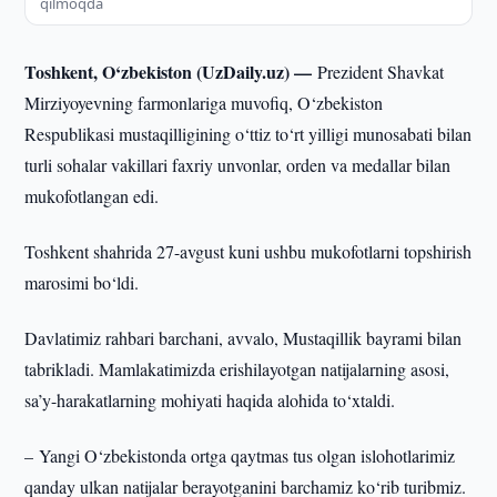
qilmoqda
Toshkent, O‘zbekiston (UzDaily.uz) —
Prezident Shavkat
Mirziyoyevning farmonlariga muvofiq, O‘zbekiston
Respublikasi mustaqilligining o‘ttiz to‘rt yilligi munosabati bilan
turli sohalar vakillari faxriy unvonlar, orden va medallar bilan
mukofotlangan edi.
Toshkent shahrida 27-avgust kuni ushbu mukofotlarni topshirish
marosimi bo‘ldi.
Davlatimiz rahbari barchani, avvalo, Mustaqillik bayrami bilan
tabrikladi. Mamlakatimizda erishilayotgan natijalarning asosi,
sa’y-harakatlarning mohiyati haqida alohida to‘xtaldi.
– Yangi O‘zbekistonda ortga qaytmas tus olgan islohotlarimiz
qanday ulkan natijalar berayotganini barchamiz ko‘rib turibmiz.