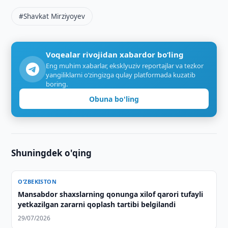
#Shavkat Mirziyoyev
Voqealar rivojidan xabardor bo‘ling
Eng muhim xabarlar, eksklyuziv reportajlar va tezkor
yangiliklarni o‘zingizga qulay platformada kuzatib
boring.
Obuna bo'ling
Shuningdek o'qing
O‘ZBEKISTON
Mansabdor shaxslarning qonunga xilof qarori tufayli
yetkazilgan zararni qoplash tartibi belgilandi
29/07/2026