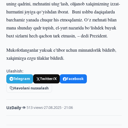
uning qadrini, mehnatini ulug‘lash, olijanob xalqimizning izzat-
hurmatini joyiga qo‘yishdan iborat. Buni ushbu daqiqalarda
barchamiz yanada chuqur his etmoqdamiz. O‘z mehnati bilan
mana shunday qadr topish, el-yurt nazarida bo‘lishdek buyuk
baxt sizlarni hech qachon tark etmasin, – dedi Prezident.
Mukofotlanganlar yuksak e’tibor uchun minnatdorlik bildirib,
xalqimizga ezgu tilaklar bildirdi.
Ulashish:
Telegram
Twitter/X
Facebook
Havolani nusxalash
UzDaily
·
👁 513 views
·
27.08.2025 · 21:06