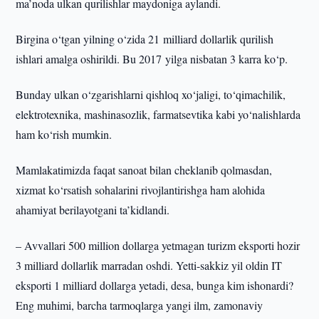
ma’noda ulkan qurilishlar maydoniga aylandi.
Birgina o‘tgan yilning o‘zida 21 milliard dollarlik qurilish
ishlari amalga oshirildi. Bu 2017 yilga nisbatan 3 karra ko‘p.
Bunday ulkan o‘zgarishlarni qishloq xo‘jaligi, to‘qimachilik,
elektrotexnika, mashinasozlik, farmatsevtika kabi yo‘nalishlarda
ham ko‘rish mumkin.
Mamlakatimizda faqat sanoat bilan cheklanib qolmasdan,
xizmat ko‘rsatish sohalarini rivojlantirishga ham alohida
ahamiyat berilayotgani ta’kidlandi.
– Avvallari 500 million dollarga yetmagan turizm eksporti hozir
3 milliard dollarlik marradan oshdi. Yetti-sakkiz yil oldin IT
eksporti 1 milliard dollarga yetadi, desa, bunga kim ishonardi?
Eng muhimi, barcha tarmoqlarga yangi ilm, zamonaviy