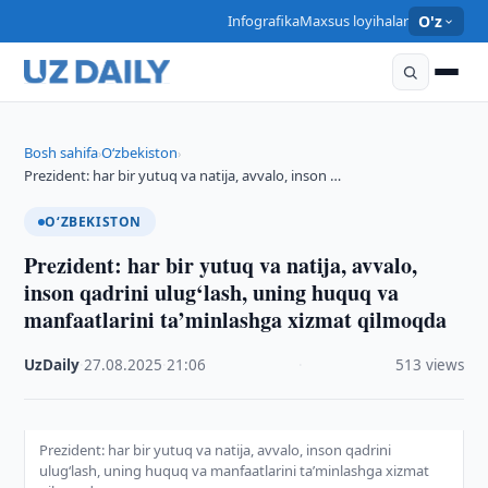
Infografika
Maxsus loyihalar
O'z
Bosh sahifa
O‘zbekiston
›
›
Prezident: har bir yutuq va natija, avvalo, inson …
O‘ZBEKISTON
Prezident: har bir yutuq va natija, avvalo,
inson qadrini ulug‘lash, uning huquq va
manfaatlarini ta’minlashga xizmat qilmoqda
UzDaily
·
27.08.2025
·
21:06
·
513 views
Prezident: har bir yutuq va natija, avvalo, inson qadrini
ulug‘lash, uning huquq va manfaatlarini ta’minlashga xizmat