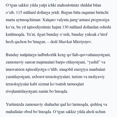
O‘tgan sakkiz yilda yalpi ichki mahsulotimiz shiddat bilan
o‘sib, 115 milliard dollarga yetdi. Bugun bitta raqamni birinchi
marta aytmoqchiman: Xalqaro valyuta jamg‘armasi prognoziga
ko‘ra, bu yil iqtisodiyotimiz hajmi 130 milliard dollardan oshishi
kutilmoqda. Ya’ni, ilgari bunday o‘sish, bunday yuksak e’tirof
hech qachon bo‘lmagan, – dedi Shavkat Mirziyoyev.
Bunday natijalarga tadbirkorlik keng qo‘llab-quvvatlanayotgani,
zamonaviy sanoat majmualari barpo etilayotgani, “yashil” va
innovatsion iqtisodiyotga o‘tilib, muqobil energiya manbalari
yaratilayotgani, axborot texnologiyalari, turizm va moliyaviy
texnologiyalar kabi xizmat ko‘rsatish tarmoqlari
rivojlantirilayotgani zamin bo‘lmoqda.
Yurtimizda zamonaviy shaharlar qad ko‘tarmoqda, qishloq va
mahallalar obod bo‘lmoqda. O‘tgan sakkiz yilda aholi uchun