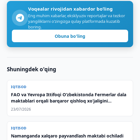
Voqealar rivojidan xabardor bo‘ling
Eng muhim xabarlar, eksklyuziv reportajlar va tezkor
yangiliklarni o‘zingizga qulay platformada kuzatib
boring.
Obuna bo'ling
Shuningdek o'qing
IQTISOD
FAO va Yevropa Ittifoqi O‘zbekistonda Fermerlar dala
maktablari orqali barqaror qishloq xo‘jaligini
rivojlantirishni qo‘llab-quvvatlamoqda
23/07/2026
IQTISOD
Namanganda xalqaro payvandlash maktabi ochiladi