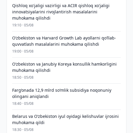
Qishloq xo'jaligi vazirligi va ACIR qishloq xo'jaligi
innovatsiyalarini rivojlantirish masalalarini
muhokama qilishdi
19:10 · 05/08
Oʻzbekiston va Harvard Growth Lab ayollarni qoʻllab-
quvvatlash masalalarini muhokama qilishdi
19:00 · 05/08
Oʻzbekiston va Janubiy Koreya konsullik hamkorligini
muhokama qilishdi
18:50 · 05/08
Farg‘onada 12,9 mlrd so‘mlik subsidiya noqonuniy
olingani aniqlandi
18:40 · 05/08
Belarus va O‘zbekiston iyul oyidagi kelishuvlar ijrosini
muhokama qildi
18:30 · 05/08