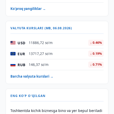
Ko'proq yangiliklar →
VALYUTA KURSLARI (MB, 06.08.2026)
USD
11886,72 so'm
↓ 0.46%
EUR
13717,27 so'm
↓ 0.19%
RUB
146,37 so'm
↓ 0.71%
Barcha valyuta kurslari →
ENG KO'P O'QILGAN
Toshkentda kichik biznesga bino va yer bepul beriladi