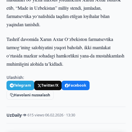
etib, “Made in Uzbekistan” milliy stendi, jumladan,
farmatsevtika yo‘nalishida taqdim etilgan loyihalar bilan
yaqindan tanishdi.
Tashrif davomida Xarun Axtar O‘zbekiston farmatsevtika
tarmog‘ining salohiyatini yuqori baholab, ikki mamlakat
o‘rtasida mazkur sohadagi hamkorlikni yana-da mustahkamlash
muhimligini alohida taʼkidladi.
Ulashish:
Telegram
Twitter/X
Facebook
Havolani nusxalash
UzDaily
·
👁 615 views
·
06.02.2026 · 13:30