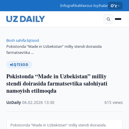
Infografika
Maxsus loyihalar
O'z
Bosh sahifa
Iqtisod
›
›
Pokistonda “Made in Uzbekistan” milliy stendi doirasida
farmatsevtika …
IQTISOD
Pokistonda “Made in Uzbekistan” milliy
stendi doirasida farmatsevtika salohiyati
namoyish etilmoqda
UzDaily
·
06.02.2026
·
13:30
·
615 views
Pokistonda “Made in Uzbekistan” milliy stendi doirasida