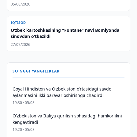
05/08/2026
IQTISOD
Oʻzbek kartoshkasining "Fontane" navi Bomiyonda
sinovdan oʻtkazildi
27/07/2026
SO'NGGI YANGILIKLAR
Goyal Hindiston va Oʻzbekiston oʻrtasidagi savdo
aylanmasini ikki baravar oshirishga chaqirdi
19:30 · 05/08
O'zbekiston va Italiya qurilish sohasidagi hamkorlikni
kengaytiradi
19:20 · 05/08