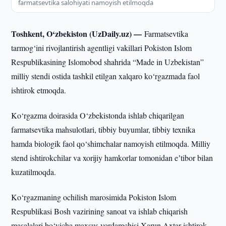
farmatsevtika salohiyati namoyish etilmoqda
Toshkent, O‘zbekiston (UzDaily.uz) —
Farmatsevtika
tarmog‘ini rivojlantirish agentligi vakillari Pokiston Islom
Respublikasining Islomobod shahrida “Made in Uzbekistan”
milliy stendi ostida tashkil etilgan xalqaro ko‘rgazmada faol
ishtirok etmoqda.
Ko‘rgazma doirasida O‘zbekistonda ishlab chiqarilgan
farmatsevtika mahsulotlari, tibbiy buyumlar, tibbiy texnika
hamda biologik faol qo‘shimchalar namoyish etilmoqda. Milliy
stend ishtirokchilar va xorijiy hamkorlar tomonidan eʼtibor bilan
kuzatilmoqda.
Ko‘rgazmaning ochilish marosimida Pokiston Islom
Respublikasi Bosh vazirining sanoat va ishlab chiqarish
masalalari bo‘yicha maxsus yordamchisi Xarun Axtar ishtirok