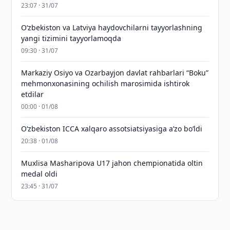
23:07 · 31/07
Oʻzbekiston va Latviya haydovchilarni tayyorlashning
yangi tizimini tayyorlamoqda
09:30 · 31/07
Markaziy Osiyo va Ozarbayjon davlat rahbarlari “Boku”
mehmonxonasining ochilish marosimida ishtirok
etdilar
00:00 · 01/08
O‘zbekiston ICCA xalqaro assotsiatsiyasiga aʼzo bo‘ldi
20:38 · 01/08
Muxlisa Masharipova U17 jahon chempionatida oltin
medal oldi
23:45 · 31/07