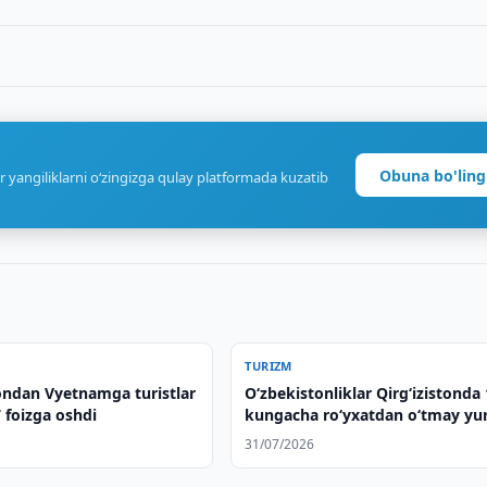
Obuna bo'ling
r yangiliklarni o‘zingizga qulay platformada kuzatib
TURIZM
ondan Vyetnamga turistlar
O‘zbekistonliklar Qirg‘izistonda
 foizga oshdi
kungacha ro‘yxatdan o‘tmay yu
31/07/2026