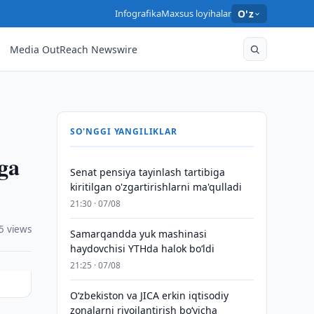
Infografika
Maxsus loyihalar
O'z
Media OutReach Newswire
SO'NGGI YANGILIKLAR
ga
Senat pensiya tayinlash tartibiga
kiritilgan o'zgartirishlarni ma'qulladi
21:30 · 07/08
5 views
Samarqandda yuk mashinasi
haydovchisi YTHda halok bo‘ldi
21:25 · 07/08
Oʻzbekiston va JICA erkin iqtisodiy
zonalarni rivojlantirish boʻyicha