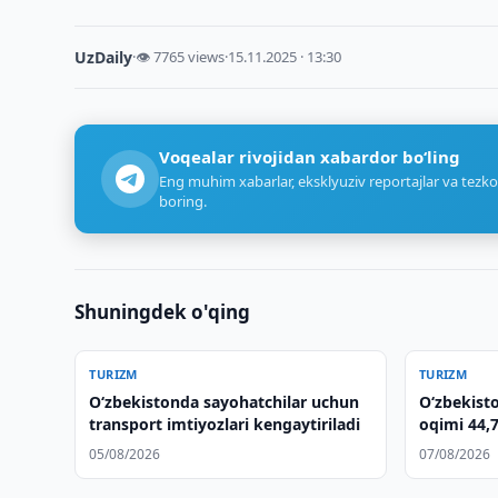
UzDaily
·
👁 7765 views
·
15.11.2025 · 13:30
Voqealar rivojidan xabardor bo‘ling
Eng muhim xabarlar, eksklyuziv reportajlar va tezko
boring.
Shuningdek o'qing
TURIZM
TURIZM
Oʻzbekistonda sayohatchilar uchun
O‘zbekist
transport imtiyozlari kengaytiriladi
oqimi 44,7
05/08/2026
07/08/2026