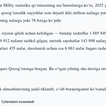
n Milliy statistika qo‘mitasining maʼlumotlariga ko‘ra, 2025 y
ozog‘istonlik sayyohlar soni deyarli ikki million nafarga yet
ming nafarga yoki 76 foizga ko‘pdir.
 ziyorat qilish uchun kelishgan — bunday tashriflar 1 685 84
49 912 nafarni tashkil qilgan, turistik sayohatlar 143 898 nafar
rlari 455 nafar, davolanish uchun esa 6 063 nafar fuqaro tashr
fuqaro Qozog‘istonga borgan. Bu o‘tgan yilning shu davriga ni
 almashinuvning jadal tiklanib, o‘sib borayotganini ko‘rsatad
Havolani nusxalash