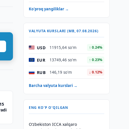
Ko'proq yangiliklar →
VALYUTA KURSLARI (MB, 07.08.2026)
USD
11915,64 so'm
↑ 0.24%
EUR
13749,46 so'm
↑ 0.23%
RUB
146,19 so'm
↓ 0.12%
Barcha valyuta kurslari →
 15
ENG KO'P O'QILGAN
radi
O‘zbekiston ICCA xalqaro