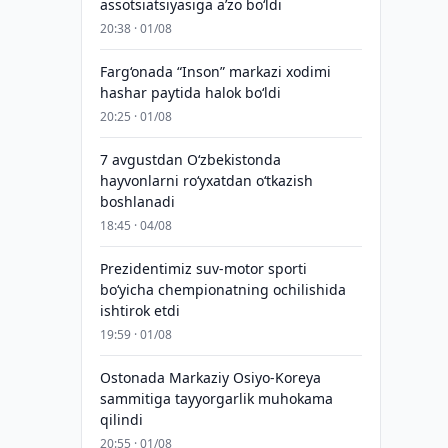
assotsiatsiyasiga aʼzo bo‘ldi
20:38 · 01/08
Farg‘onada “Inson” markazi xodimi
hashar paytida halok bo‘ldi
20:25 · 01/08
7 avgustdan O‘zbekistonda
hayvonlarni ro‘yxatdan o‘tkazish
boshlanadi
18:45 · 04/08
Prezidentimiz suv-motor sporti
bo‘yicha chempionatning ochilishida
ishtirok etdi
19:59 · 01/08
Ostonada Markaziy Osiyo-Koreya
sammitiga tayyorgarlik muhokama
qilindi
20:55 · 01/08