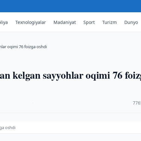
liya
Texnologiyalar
Madaniyat
Sport
Turizm
Dunyo
lar oqimi 76 foizga oshdi
n kelgan sayyohlar oqimi 76 foiz
·
776
ga oshdi