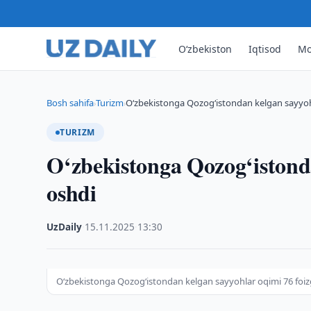
O‘zbekiston
Iqtisod
Mo
Bosh sahifa
Turizm
O‘zbekistonga Qozog‘istondan kelgan sayyoh
›
›
TURIZM
O‘zbekistonga Qozog‘istonda
oshdi
UzDaily
·
15.11.2025
·
13:30
O‘zbekistonga Qozog‘istondan kelgan sayyohlar oqimi 76 foiz