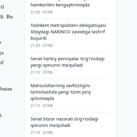
hamkorlikni kengaytirmoqda
il
21:20 · 07/08
di. Bu
Toshkent metropoliteni delegatsiyasi
Xitoydagi NARINCO zavodiga tashrif
buyurdi
9
21:20 · 07/08
ga
Senat harbiy pensiyalar to'g'risidagi
if
yangi qonunni ma'qulladi
21:15 · 07/08
Mahsulotlarning xavfsizligini
sbatan
taʼminlashda yangi tizim joriy
qilinmoqda
21:15 · 07/08
i.
Senat bozor nazorati to'g'risidagi
qonunni ma'qulladi
21:10 · 07/08