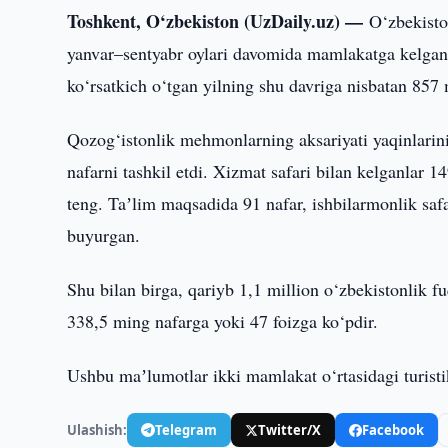
Toshkent, O‘zbekiston (UzDaily.uz) —
O‘zbekisto
yanvar–sentyabr oylari davomida mamlakatga kelgan q
ko‘rsatkich o‘tgan yilning shu davriga nisbatan 857 
Qozog‘istonlik mehmonlarning aksariyati yaqinlarini
nafarni tashkil etdi. Xizmat safari bilan kelganlar 1
teng. Taʼlim maqsadida 91 nafar, ishbilarmonlik safa
buyurgan.
Shu bilan birga, qariyb 1,1 million o‘zbekistonlik 
338,5 ming nafarga yoki 47 foizga ko‘pdir.
Ushbu maʼlumotlar ikki mamlakat o‘rtasidagi turistik
Ulashish:
Telegram
Twitter/X
Facebook