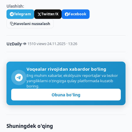
Ulashish:
Telegram
Twitter/X
Facebook
Havolani nusxalash
UzDaily
·
👁 1510 views
·
24.11.2025 · 13:26
Voqealar rivojidan xabardor bo‘ling
Eng muhim xabarlar, eksklyuziv reportajlar va tezkor
yangiliklarni o‘zingizga qulay platformada kuzatib
boring.
Obuna bo'ling
Shuningdek o'qing