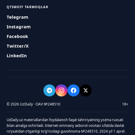
IJTIMOIY TARMOQLAR
Telegram
Instagram
Facebook
Twitter/X
LinkedIn
© 2026 UzDaily · OAV №248510
18+
UzDaily.uz materiallaridan foydalanish faqat tahririyatning yozma ruxsati
bilan amalga oshiriladi. Internet-ommaviy axborot vositasi sifatida davlat
roʻyxatidan oʻtganligi toʻgʻrisidagi guvohnoma №248510, 2024 yil 1 aprel.