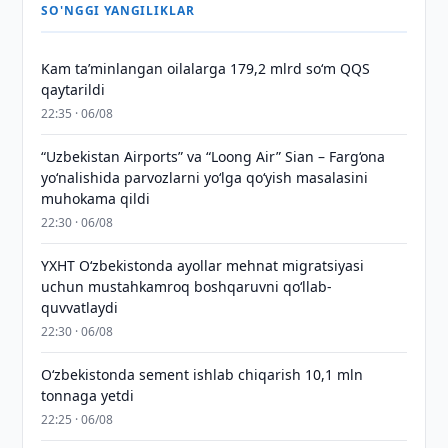
SO'NGGI YANGILIKLAR
Kam taʼminlangan oilalarga 179,2 mlrd so‘m QQS
qaytarildi
22:35 · 06/08
“Uzbekistan Airports” va “Loong Air” Sian – Farg‘ona
yo‘nalishida parvozlarni yo‘lga qo‘yish masalasini
muhokama qildi
22:30 · 06/08
YXHT O‘zbekistonda ayollar mehnat migratsiyasi
uchun mustahkamroq boshqaruvni qo‘llab-
quvvatlaydi
22:30 · 06/08
O‘zbekistonda sement ishlab chiqarish 10,1 mln
tonnaga yetdi
22:25 · 06/08