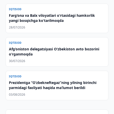
IQTISOD
Farg‘ona va Balx viloyatlari o‘rtasidagi hamkorlik
yangi bosqichga ko‘tarilmoqda
28/07/2026
IQTISOD
Afg‘oniston delegatsiyasi O‘zbekiston avto bozorini
o‘rganmoqda
30/07/2026
IQTISOD
Prezidentga “Oʻzbekneftegaz”ning yilning birinchi
yarmidagi faoliyati haqida maʼlumot berildi
03/08/2026