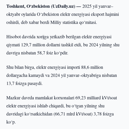
Toshkent, O‘zbekiston (UzDaily.uz) —
2025 yil yanvar–
oktyabr oylarida O‘zbekiston elektr energiyasi eksport hajmini
oshirdi, deb xabar berdi Milliy statistika qo‘mitasi.
Hisobot davrida xorijga yetkazib berilgan elektr energiyasi
qiymati 129,7 million dollarni tashkil etdi, bu 2024 yilning shu
davriga nisbatan 58,7 foiz ko‘pdir.
Shu bilan birga, elektr energiyasi importi 88,6 million
dollargacha kamaydi va 2024 yil yanvar–oktyabriga nisbatan
13,7 foizga pasaydi.
Mazkur davrda mamlakat korxonalari 69,23 milliard kVt/soat
elektr energiyasi ishlab chiqardi, bu o‘tgan yilning shu
davridagi ko‘rsatkichidan (66,71 mlrd kVt/soat) 3,78 foizga
ko‘p.