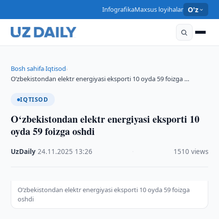
Infografika
Maxsus loyihalar
O'z
Bosh sahifa
Iqtisod
›
›
O‘zbekistondan elektr energiyasi eksporti 10 oyda 59 foizga …
IQTISOD
O‘zbekistondan elektr energiyasi eksporti 10
oyda 59 foizga oshdi
UzDaily
·
24.11.2025
·
13:26
·
1510 views
O‘zbekistondan elektr energiyasi eksporti 10 oyda 59 foizga
oshdi