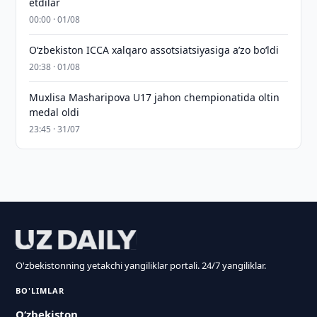
etdilar
00:00 · 01/08
O‘zbekiston ICCA xalqaro assotsiatsiyasiga aʼzo bo‘ldi
20:38 · 01/08
Muxlisa Masharipova U17 jahon chempionatida oltin
medal oldi
23:45 · 31/07
O'zbekistonning yetakchi yangiliklar portali. 24/7 yangiliklar.
BO'LIMLAR
O‘zbekiston