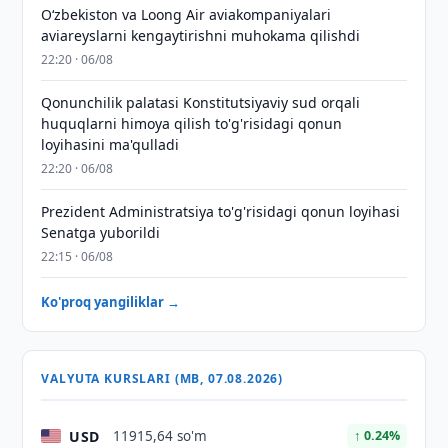
Oʻzbekiston va Loong Air aviakompaniyalari
aviareyslarni kengaytirishni muhokama qilishdi
22:20 · 06/08
Qonunchilik palatasi Konstitutsiyaviy sud orqali
huquqlarni himoya qilish to'g'risidagi qonun
loyihasini ma'qulladi
22:20 · 06/08
Prezident Administratsiya to'g'risidagi qonun loyihasi
Senatga yuborildi
22:15 · 06/08
Ko'proq yangiliklar →
VALYUTA KURSLARI (MB, 07.08.2026)
USD
11915,64 so'm
↑ 0.24%