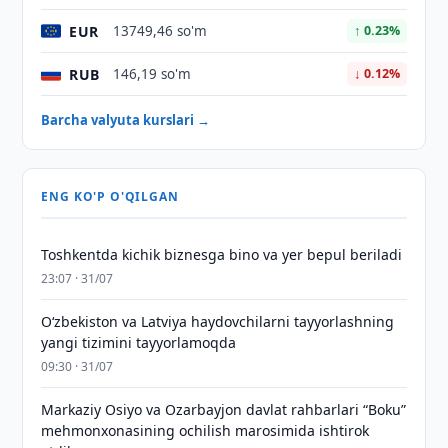
EUR
13749,46 so'm
↑ 0.23%
RUB
146,19 so'm
↓ 0.12%
Barcha valyuta kurslari →
ENG KO'P O'QILGAN
Toshkentda kichik biznesga bino va yer bepul beriladi
23:07 · 31/07
Oʻzbekiston va Latviya haydovchilarni tayyorlashning
yangi tizimini tayyorlamoqda
09:30 · 31/07
Markaziy Osiyo va Ozarbayjon davlat rahbarlari “Boku”
mehmonxonasining ochilish marosimida ishtirok