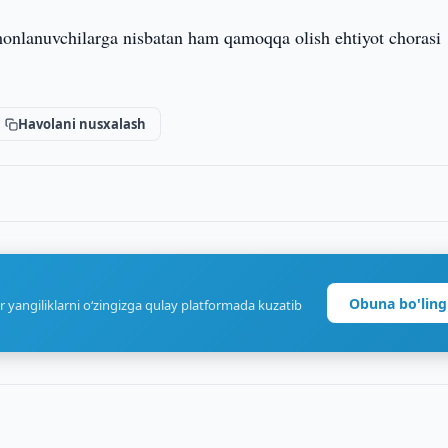
umonlanuvchilarga nisbatan ham qamoqqa olish ehtiyot chorasi
Havolani nusxalash
Obuna bo'ling
r yangiliklarni o‘zingizga qulay platformada kuzatib