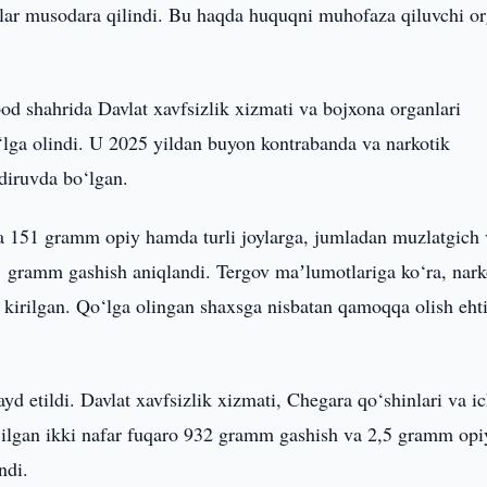
lar musodara qilindi. Bu haqda huquqni muhofaza qiluvchi or
od shahrida Davlat xavfsizlik xizmati va bojxona organlari
‘lga olindi. U 2025 yildan buyon kontrabanda va narkotik
diruvda bo‘lgan.
a 151 gramm opiy hamda turli joylarga, jumladan muzlatgich 
1 gramm gashish aniqlandi. Tergov maʼlumotlariga ko‘ra, nark
 kirilgan. Qo‘lga olingan shaxsga nisbatan qamoqqa olish eht
d etildi. Davlat xavfsizlik xizmati, Chegara qo‘shinlari va i
g‘ilgan ikki nafar fuqaro 932 gramm gashish va 2,5 gramm opi
ndi.