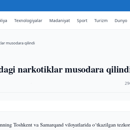
liya
Texnologiyalar
Madaniyat
Sport
Turizm
Dunyo
lar musodara qilindi
dagi narkotiklar musodara qilind
·
29
nning Toshkent va Samarqand viloyatlarida o‘tkazilgan tezko