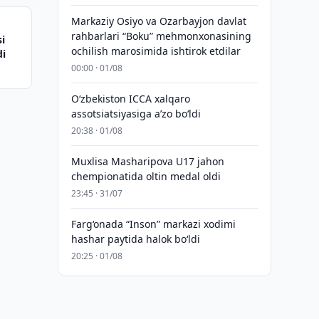
Markaziy Osiyo va Ozarbayjon davlat
rahbarlari “Boku” mehmonxonasining
si
ochilish marosimida ishtirok etdilar
di
00:00 · 01/08
O‘zbekiston ICCA xalqaro
assotsiatsiyasiga aʼzo bo‘ldi
20:38 · 01/08
Muxlisa Masharipova U17 jahon
chempionatida oltin medal oldi
23:45 · 31/07
Farg‘onada “Inson” markazi xodimi
hashar paytida halok bo‘ldi
20:25 · 01/08