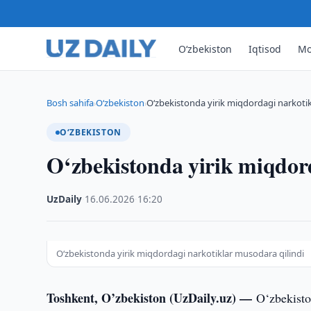
O‘zbekiston
Iqtisod
Mo
Bosh sahifa
O‘zbekiston
O‘zbekistonda yirik miqdordagi narkotik
›
›
O‘ZBEKISTON
O‘zbekistonda yirik miqdor
UzDaily
·
16.06.2026
·
16:20
O‘zbekistonda yirik miqdordagi narkotiklar musodara qilindi
Toshkent, O’zbekiston (UzDaily.uz) —
O‘zbekisto