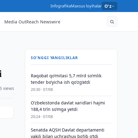
Infografika
Maxsus loyihalar
O'z
Media OutReach Newswire
SO'NGGI YANGILIKLAR
i
Raqobat qo‘mitasi 5,7 mlrd so‘mlik
tender bo‘yicha ish qo‘zg‘atdi
6 views
20:30 · 07/08
O‘zbekistonda davlat xaridlari hajmi
188,4 trln so‘mga yetdi
20:24 · 07/08
Senatda AQSH Davlat departamenti
r
vakili bilan uchrashuv boʻlib oʻtdi