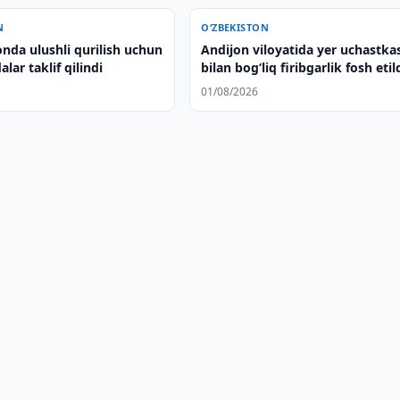
N
O‘ZBEKISTON
nda ulushli qurilish uchun
Andijon viloyatida yer uchastka
lar taklif qilindi
bilan bog‘liq firibgarlik fosh etil
01/08/2026