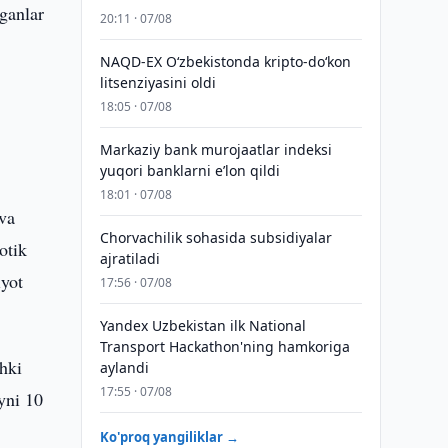
ganlar
20:11 · 07/08
NAQD-EX O‘zbekistonda kripto-do‘kon
litsenziyasini oldi
18:05 · 07/08
Markaziy bank murojaatlar indeksi
yuqori banklarni eʼlon qildi
18:01 · 07/08
va
Chorvachilik sohasida subsidiyalar
otik
ajratiladi
iyot
17:56 · 07/08
Yandex Uzbekistan ilk National
Transport Hackathon'ning hamkoriga
chki
aylandi
17:55 · 07/08
yni 10
Ko'proq yangiliklar →