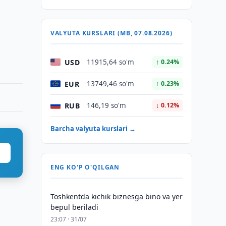
VALYUTA KURSLARI (MB, 07.08.2026)
USD
11915,64 so'm
↑ 0.24%
EUR
13749,46 so'm
↑ 0.23%
RUB
146,19 so'm
↓ 0.12%
Barcha valyuta kurslari →
ENG KO'P O'QILGAN
Toshkentda kichik biznesga bino va yer
bepul beriladi
23:07 · 31/07