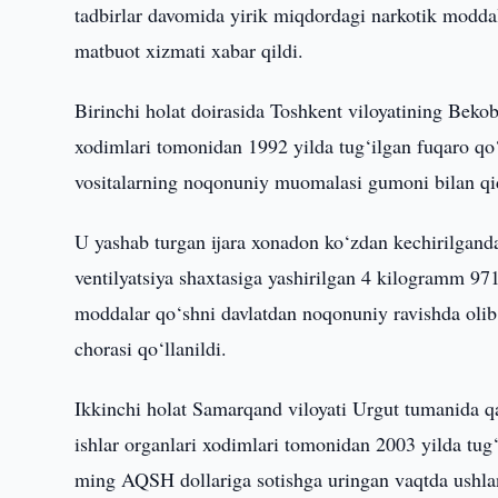
tadbirlar davomida yirik miqdordagi narkotik modda
matbuot xizmati xabar qildi.
Birinchi holat doirasida Toshkent viloyatining Bekob
xodimlari tomonidan 1992 yilda tug‘ilgan fuqaro qo
vositalarning noqonuniy muomalasi gumoni bilan qi
U yashab turgan ijara xonadon ko‘zdan kechirilgand
ventilyatsiya shaxtasiga yashirilgan 4 kilogramm 97
moddalar qo‘shni davlatdan noqonuniy ravishda olib
chorasi qo‘llanildi.
Ikkinchi holat Samarqand viloyati Urgut tumanida qay
ishlar organlari xodimlari tomonidan 2003 yilda tu
ming AQSH dollariga sotishga uringan vaqtda ushla