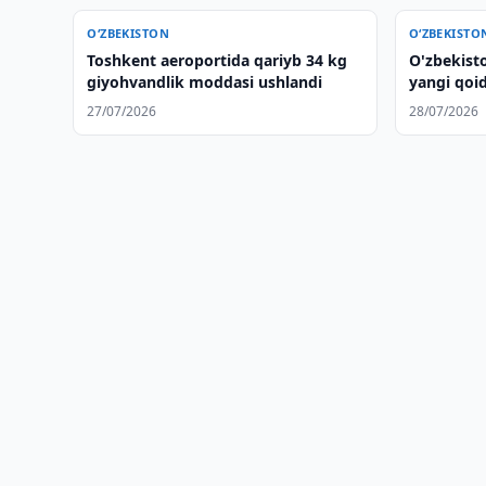
O‘ZBEKISTON
O‘ZBEKISTO
Toshkent aeroportida qariyb 34 kg
O'zbekisto
giyohvandlik moddasi ushlandi
yangi qoida
27/07/2026
28/07/2026