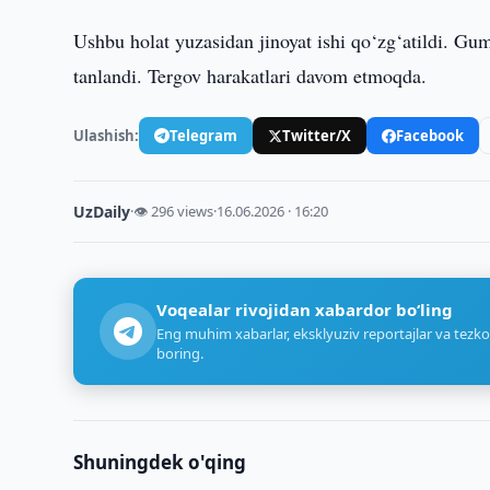
Ushbu holat yuzasidan jinoyat ishi qo‘zg‘atildi. G
tanlandi. Tergov harakatlari davom etmoqda.
Ulashish:
Telegram
Twitter/X
Facebook
UzDaily
·
👁 296 views
·
16.06.2026 · 16:20
Voqealar rivojidan xabardor bo‘ling
Eng muhim xabarlar, eksklyuziv reportajlar va tezko
boring.
Shuningdek o'qing