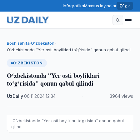
Infografika
Maxsus loyihalar
O'z
Bosh sahifa
O‘zbekiston
›
›
O‘zbekistonda "Yer osti boyliklari to‘g‘risida" qonun qabul qilindi
O‘ZBEKISTON
O‘zbekistonda "Yer osti boyliklari
to‘g‘risida" qonun qabul qilindi
UzDaily
·
06.11.2024
·
12:34
·
3964 views
O‘zbekistonda "Yer osti boyliklari to‘g‘risida" qonun qabul
qilindi