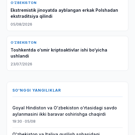
O‘ZBEKISTON
Ekstremistik jinoyatda ayblangan erkak Polshadan
ekstraditsiya qilindi
05/08/2026
O‘ZBEKISTON
Toshkentda o‘smir kriptoaktivlar ishi bo‘yicha
ushlandi
23/07/2026
SO'NGGI YANGILIKLAR
Goyal Hindiston va Oʻzbekiston oʻrtasidagi savdo
aylanmasini ikki baravar oshirishga chaqirdi
19:30 · 05/08
O'zbekiston va Italiya qurilish sohasidagi