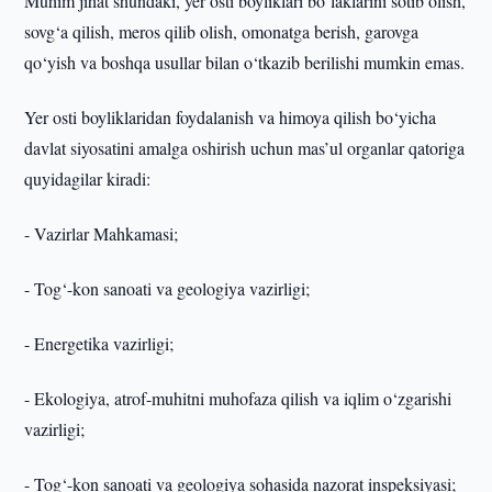
Muhim jihat shundaki, yer osti boyliklari bo‘laklarini sotib olish,
sovg‘a qilish, meros qilib olish, omonatga berish, garovga
qo‘yish va boshqa usullar bilan o‘tkazib berilishi mumkin emas.
Yer osti boyliklaridan foydalanish va himoya qilish bo‘yicha
davlat siyosatini amalga oshirish uchun mas’ul organlar qatoriga
quyidagilar kiradi:
- Vazirlar Mahkamasi;
- Tog‘-kon sanoati va geologiya vazirligi;
- Energetika vazirligi;
- Ekologiya, atrof-muhitni muhofaza qilish va iqlim o‘zgarishi
vazirligi;
- Tog‘-kon sanoati va geologiya sohasida nazorat inspeksiyasi;