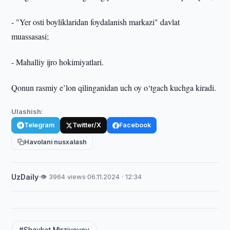
- "Yer osti boyliklaridan foydalanish markazi" davlat
muassasasi;
- Mahalliy ijro hokimiyatlari.
Qonun rasmiy e’lon qilinganidan uch oy o‘tgach kuchga kiradi.
Ulashish:
Telegram
Twitter/X
Facebook
Havolani nusxalash
UzDaily
·
👁 3964 views
·
06.11.2024 · 12:34