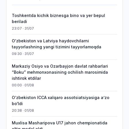
Toshkentda kichik biznesga bino va yer bepul
beriladi
23:07 · 31/07
Oʻzbekiston va Latviya haydovchilarni
tayyorlashning yangi tizimini tayyorlamoqda
09:30 · 31/07
Markaziy Osiyo va Ozarbayjon davlat rahbarlari
“Boku” mehmonxonasining ochilish marosimida
ishtirok etdilar
00:00 · 01/08
O‘zbekiston ICCA xalqaro assotsiatsiyasiga aʼzo
bo‘ldi
20:38 · 01/08
Muxlisa Masharipova U17 jahon chempionatida
oltin medal oldi