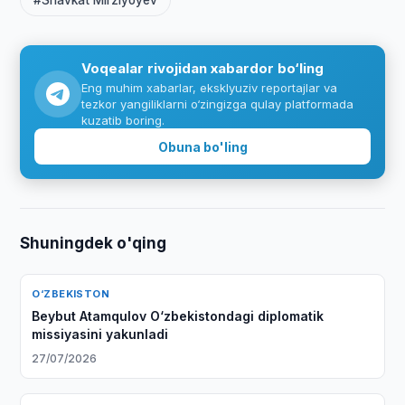
#Shavkat Mirziyoyev
Voqealar rivojidan xabardor bo‘ling
Eng muhim xabarlar, eksklyuziv reportajlar va
tezkor yangiliklarni o‘zingizga qulay platformada
kuzatib boring.
Obuna bo'ling
Shuningdek o'qing
O‘ZBEKISTON
Beybut Atamqulov O‘zbekistondagi diplomatik
missiyasini yakunladi
27/07/2026