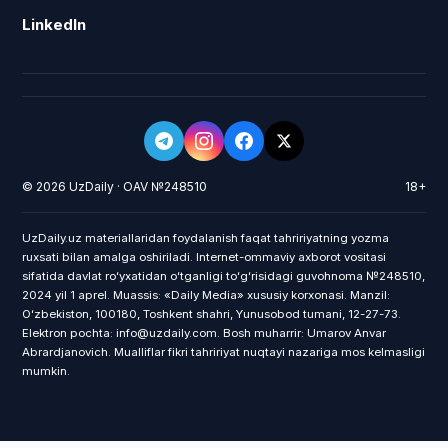
LinkedIn
© 2026 UzDaily · OAV №248510
18+
UzDaily.uz materiallaridan foydalanish faqat tahririyatning yozma
ruxsati bilan amalga oshiriladi. Internet-ommaviy axborot vositasi
sifatida davlat roʻyxatidan oʻtganligi toʻgʻrisidagi guvohnoma №248510,
2024 yil 1 aprel. Muassis: «Daily Media» xususiy korxonasi. Manzil:
Oʻzbekiston, 100180, Toshkent shahri, Yunusobod tumani, 12-27-73.
Elektron pochta: info@uzdaily.com. Bosh muharrir: Umarov Anvar
Abrardjanovich. Mualliflar fikri tahririyat nuqtayi nazariga mos kelmasligi
mumkin.