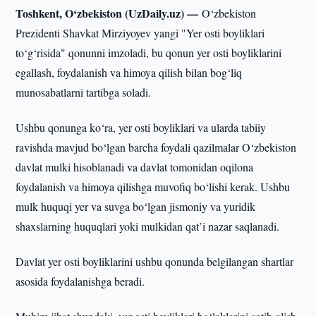
Toshkent, O‘zbekiston (UzDaily.uz) —
O‘zbekiston
Prezidenti Shavkat Mirziyoyev yangi "Yer osti boyliklari
to‘g‘risida" qonunni imzoladi, bu qonun yer osti boyliklarini
egallash, foydalanish va himoya qilish bilan bog‘liq
munosabatlarni tartibga soladi.
Ushbu qonunga ko‘ra, yer osti boyliklari va ularda tabiiy
ravishda mavjud bo‘lgan barcha foydali qazilmalar O‘zbekiston
davlat mulki hisoblanadi va davlat tomonidan oqilona
foydalanish va himoya qilishga muvofiq bo‘lishi kerak. Ushbu
mulk huquqi yer va suvga bo‘lgan jismoniy va yuridik
shaxslarning huquqlari yoki mulkidan qat’i nazar saqlanadi.
Davlat yer osti boyliklarini ushbu qonunda belgilangan shartlar
asosida foydalanishga beradi.