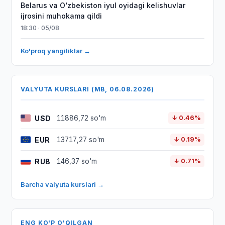
Belarus va O‘zbekiston iyul oyidagi kelishuvlar
ijrosini muhokama qildi
18:30 · 05/08
Ko'proq yangiliklar →
VALYUTA KURSLARI (MB, 06.08.2026)
USD
11886,72 so'm
↓ 0.46%
EUR
13717,27 so'm
↓ 0.19%
RUB
146,37 so'm
↓ 0.71%
Barcha valyuta kurslari →
ENG KO'P O'QILGAN