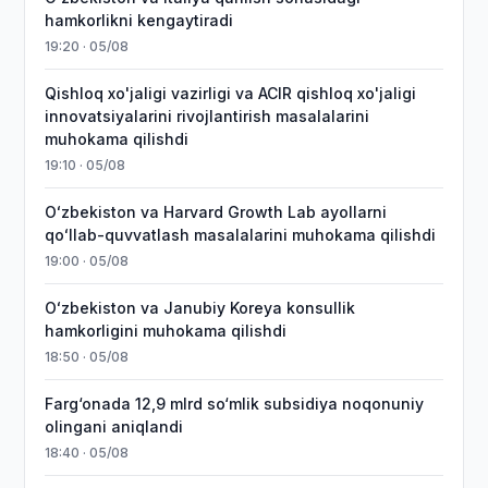
hamkorlikni kengaytiradi
19:20 · 05/08
Qishloq xo'jaligi vazirligi va ACIR qishloq xo'jaligi
innovatsiyalarini rivojlantirish masalalarini
muhokama qilishdi
19:10 · 05/08
Oʻzbekiston va Harvard Growth Lab ayollarni
qoʻllab-quvvatlash masalalarini muhokama qilishdi
19:00 · 05/08
Oʻzbekiston va Janubiy Koreya konsullik
hamkorligini muhokama qilishdi
18:50 · 05/08
Farg‘onada 12,9 mlrd so‘mlik subsidiya noqonuniy
olingani aniqlandi
18:40 · 05/08