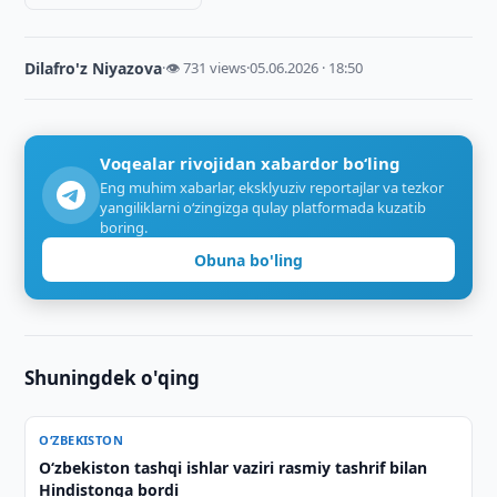
Dilafro'z Niyazova
·
👁 731 views
·
05.06.2026 · 18:50
Voqealar rivojidan xabardor bo‘ling
Eng muhim xabarlar, eksklyuziv reportajlar va tezkor
yangiliklarni o‘zingizga qulay platformada kuzatib
boring.
Obuna bo'ling
Shuningdek o'qing
O‘ZBEKISTON
O‘zbekiston tashqi ishlar vaziri rasmiy tashrif bilan
Hindistonga bordi