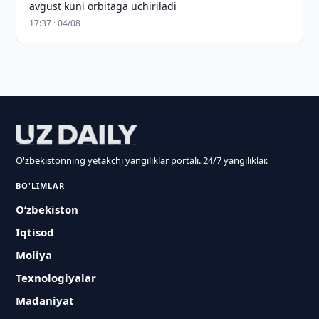
avgust kuni orbitaga uchiriladi
17:37 · 04/08
O'zbekistonning yetakchi yangiliklar portali. 24/7 yangiliklar.
BO'LIMLAR
O‘zbekiston
Iqtisod
Moliya
Texnologiyalar
Madaniyat