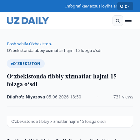
Infografika
Maxsus loyihalar
O'z
Bosh sahifa
O‘zbekiston
›
›
O‘zbekistonda tibbiy xizmatlar hajmi 15 foizga o‘sdi
O‘ZBEKISTON
O‘zbekistonda tibbiy xizmatlar hajmi 15
foizga o‘sdi
Dilafro'z Niyazova
·
05.06.2026
·
18:50
·
731 views
O‘zbekistonda tibbiy xizmatlar hajmi 15 foizga o‘sdi