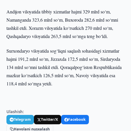
Andijon viloyatida tibbiy xizmatlar hajmi 329 mlrd so‘m,
Namanganda 323,6 mlrd so‘m, Buxoroda 282,6 mlrd so‘mni
tashkil etdi. Xorazm viloyatida ko‘rsatkich 270 mlrd so‘m,
Qashqadaryo viloyatida 263,5 mlrd so‘mga teng bo‘ldi.
Surxondaryo viloyatida sog‘liqni saqlash sohasidagi xizmatlar
hajmi 191,2 mlrd so‘m, Jizzaxda 172,5 mlrd so‘m, Sirdaryoda
134 mlrd so‘mni tashkil etdi. Qoraqalpog‘iston Respublikasida
mazkur ko‘rsatkich 126,5 mlrd so‘m, Navoiy viloyatida esa
118,4 mlrd so‘mga yetdi.
Ulashish:
Telegram
Twitter/X
Facebook
Havolani nusxalash