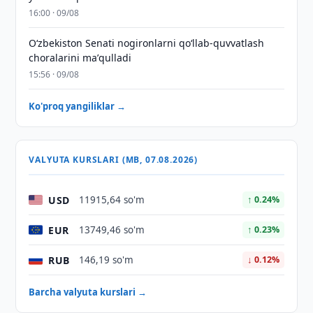
16:00 · 09/08
Oʻzbekiston Senati nogironlarni qoʻllab-quvvatlash
choralarini maʼqulladi
15:56 · 09/08
Ko'proq yangiliklar →
VALYUTA KURSLARI (MB, 07.08.2026)
USD
11915,64 so'm
↑ 0.24%
EUR
13749,46 so'm
↑ 0.23%
RUB
146,19 so'm
↓ 0.12%
Barcha valyuta kurslari →