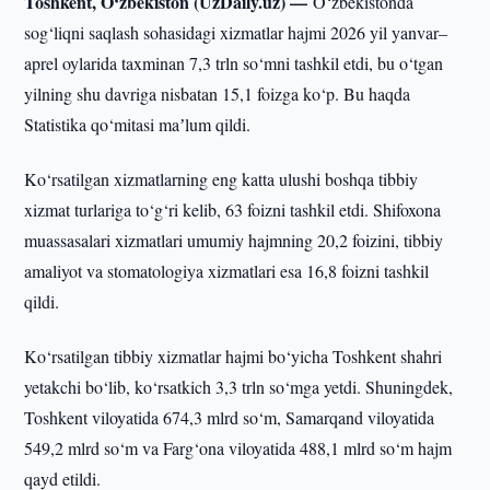
Toshkent, O‘zbekiston (UzDaily.uz) —
O‘zbekistonda
sog‘liqni saqlash sohasidagi xizmatlar hajmi 2026 yil yanvar–
aprel oylarida taxminan 7,3 trln so‘mni tashkil etdi, bu o‘tgan
yilning shu davriga nisbatan 15,1 foizga ko‘p. Bu haqda
Statistika qo‘mitasi maʼlum qildi.
Ko‘rsatilgan xizmatlarning eng katta ulushi boshqa tibbiy
xizmat turlariga to‘g‘ri kelib, 63 foizni tashkil etdi. Shifoxona
muassasalari xizmatlari umumiy hajmning 20,2 foizini, tibbiy
amaliyot va stomatologiya xizmatlari esa 16,8 foizni tashkil
qildi.
Ko‘rsatilgan tibbiy xizmatlar hajmi bo‘yicha Toshkent shahri
yetakchi bo‘lib, ko‘rsatkich 3,3 trln so‘mga yetdi. Shuningdek,
Toshkent viloyatida 674,3 mlrd so‘m, Samarqand viloyatida
549,2 mlrd so‘m va Farg‘ona viloyatida 488,1 mlrd so‘m hajm
qayd etildi.