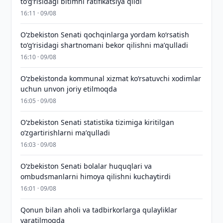
toʻgʻrisidagi bitimni ratifikatsiya qildi
16:11 · 09/08
Oʻzbekiston Senati qochqinlarga yordam koʻrsatish
toʻgʻrisidagi shartnomani bekor qilishni maʼqulladi
16:10 · 09/08
Oʻzbekistonda kommunal xizmat koʻrsatuvchi xodimlar
uchun unvon joriy etilmoqda
16:05 · 09/08
Oʻzbekiston Senati statistika tizimiga kiritilgan
oʻzgartirishlarni maʼqulladi
16:03 · 09/08
Oʻzbekiston Senati bolalar huquqlari va
ombudsmanlarni himoya qilishni kuchaytirdi
16:01 · 09/08
Qonun bilan aholi va tadbirkorlarga qulayliklar
yaratilmoqda