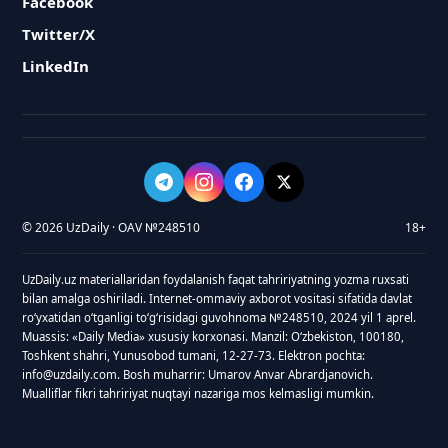
Facebook
Twitter/X
LinkedIn
© 2026 UzDaily · OAV №248510
18+
UzDaily.uz materiallaridan foydalanish faqat tahririyatning yozma ruxsati
bilan amalga oshiriladi. Internet-ommaviy axborot vositasi sifatida davlat
roʻyxatidan oʻtganligi toʻgʻrisidagi guvohnoma №248510, 2024 yil 1 aprel.
Muassis: «Daily Media» xususiy korxonasi. Manzil: Oʻzbekiston, 100180,
Toshkent shahri, Yunusobod tumani, 12-27-73. Elektron pochta:
info@uzdaily.com. Bosh muharrir: Umarov Anvar Abrardjanovich.
Mualliflar fikri tahririyat nuqtayi nazariga mos kelmasligi mumkin.