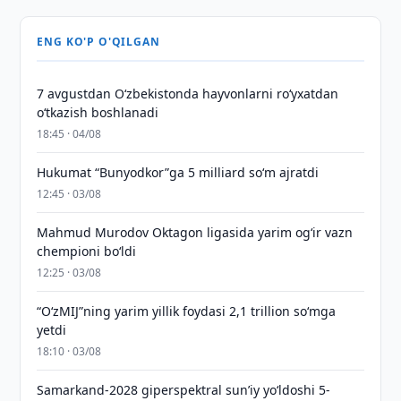
ENG KO'P O'QILGAN
7 avgustdan O‘zbekistonda hayvonlarni ro‘yxatdan
o‘tkazish boshlanadi
18:45 · 04/08
Hukumat “Bunyodkor”ga 5 milliard so‘m ajratdi
12:45 · 03/08
Mahmud Murodov Oktagon ligasida yarim og‘ir vazn
chempioni bo‘ldi
12:25 · 03/08
“O‘zMIJ”ning yarim yillik foydasi 2,1 trillion so‘mga
yetdi
18:10 · 03/08
Samarkand-2028 giperspektral sun’iy yo‘ldoshi 5-