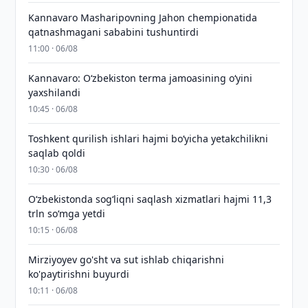
Kannavaro Masharipovning Jahon chempionatida
qatnashmagani sababini tushuntirdi
11:00 · 06/08
Kannavaro: O‘zbekiston terma jamoasining o‘yini
yaxshilandi
10:45 · 06/08
Toshkent qurilish ishlari hajmi bo‘yicha yetakchilikni
saqlab qoldi
10:30 · 06/08
O‘zbekistonda sog‘liqni saqlash xizmatlari hajmi 11,3
trln so‘mga yetdi
10:15 · 06/08
Mirziyoyev go'sht va sut ishlab chiqarishni
ko'paytirishni buyurdi
10:11 · 06/08