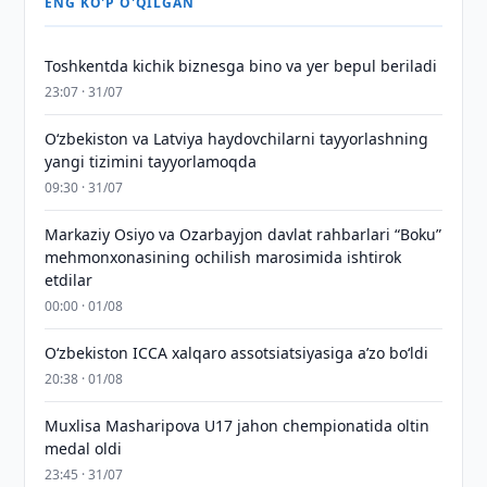
ENG KO'P O'QILGAN
Toshkentda kichik biznesga bino va yer bepul beriladi
23:07 · 31/07
Oʻzbekiston va Latviya haydovchilarni tayyorlashning
yangi tizimini tayyorlamoqda
09:30 · 31/07
Markaziy Osiyo va Ozarbayjon davlat rahbarlari “Boku”
mehmonxonasining ochilish marosimida ishtirok
etdilar
00:00 · 01/08
O‘zbekiston ICCA xalqaro assotsiatsiyasiga aʼzo bo‘ldi
20:38 · 01/08
Muxlisa Masharipova U17 jahon chempionatida oltin
medal oldi
23:45 · 31/07