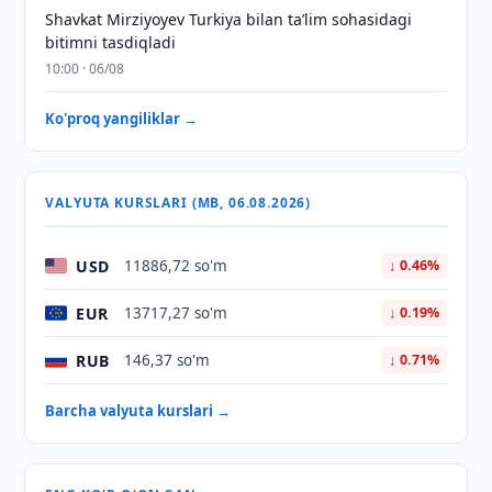
Shavkat Mirziyoyev Turkiya bilan taʼlim sohasidagi
bitimni tasdiqladi
10:00 · 06/08
Ko'proq yangiliklar →
VALYUTA KURSLARI (MB, 06.08.2026)
USD
11886,72 so'm
↓ 0.46%
EUR
13717,27 so'm
↓ 0.19%
RUB
146,37 so'm
↓ 0.71%
Barcha valyuta kurslari →