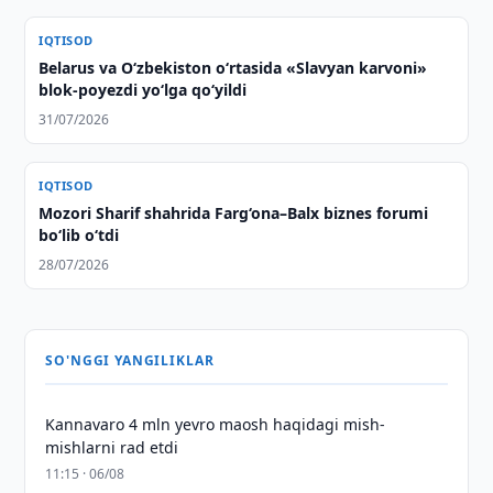
IQTISOD
Belarus va O‘zbekiston o‘rtasida «Slavyan karvoni»
blok-poyezdi yo‘lga qo‘yildi
31/07/2026
IQTISOD
Mozori Sharif shahrida Farg‘ona–Balx biznes forumi
bo‘lib o‘tdi
28/07/2026
SO'NGGI YANGILIKLAR
Kannavaro 4 mln yevro maosh haqidagi mish-
mishlarni rad etdi
11:15 · 06/08