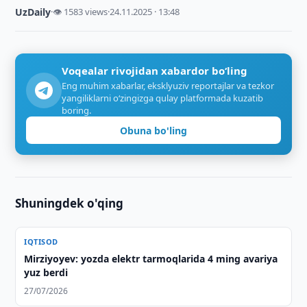
UzDaily
·
👁 1583 views
·
24.11.2025 · 13:48
Voqealar rivojidan xabardor bo‘ling
Eng muhim xabarlar, eksklyuziv reportajlar va tezkor
yangiliklarni o‘zingizga qulay platformada kuzatib
boring.
Obuna bo'ling
Shuningdek o'qing
IQTISOD
Mirziyoyev: yozda elektr tarmoqlarida 4 ming avariya
yuz berdi
27/07/2026