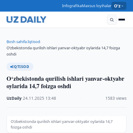
Infografika
Maxsus loyihalar
O'z
Bosh sahifa
Iqtisod
›
›
O‘zbekistonda qurilish ishlari yanvar-oktyabr oylarida 14,7 foizga
oshdi
IQTISOD
O‘zbekistonda qurilish ishlari yanvar-oktyabr
oylarida 14,7 foizga oshdi
UzDaily
·
24.11.2025
·
13:48
·
1583 views
O‘zbekistonda qurilish ishlari yanvar-oktyabr oylarida 14,7
foizga oshdi