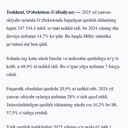
Toshkent, O‘zbekiston (UzDaily.uz) —
2025 yil yanvar–
oktyabr oylarida O‘zbekistonda bajarilgan qurilish ishlarining
hajmi 247 334,4 mlrd. so‘mni tashkil etdi, bu 2024 yilning shu
davriga nisbatan 14,7% ko‘pdir. Bu haqda Milliy statistika
qo‘mitasi maʼlum qildi.
Sohada eng katta ulush binolar va inshootlar qurilishiga to‘g‘ri
kelib, u 68,9% ni tashkil etdi. Bu o‘tgan yilga nisbatan 7 foizga
oshdi.
Fuqarolik obyektlari qurilishi 20,9% ni tashkil etib, 2024 yil
yanvar–oktyabr oylariga nisbatan 28% o‘sish qayd etildi.
Ixtisoslashtirilgan qurilish ishlarining ulushi esa 10,2% bo‘lib,
57,5% o‘sishga erishdi.
Yirik qurilish tashkilotlari 2025 yilning o‘n oyida 61 648,1