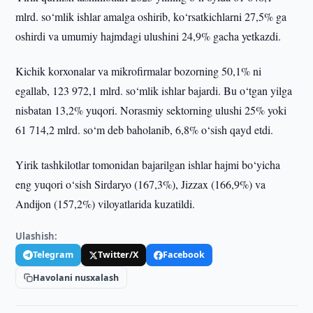
mlrd. so‘mlik ishlar amalga oshirib, ko‘rsatkichlarni 27,5% ga
oshirdi va umumiy hajmdagi ulushini 24,9% gacha yetkazdi.
Kichik korxonalar va mikrofirmalar bozorning 50,1% ni
egallab, 123 972,1 mlrd. so‘mlik ishlar bajardi. Bu o‘tgan yilga
nisbatan 13,2% yuqori. Norasmiy sektorning ulushi 25% yoki
61 714,2 mlrd. so‘m deb baholanib, 6,8% o‘sish qayd etdi.
Yirik tashkilotlar tomonidan bajarilgan ishlar hajmi bo‘yicha
eng yuqori o‘sish Sirdaryo (167,3%), Jizzax (166,9%) va
Andijon (157,2%) viloyatlarida kuzatildi.
Ulashish:
Telegram
Twitter/X
Facebook
Havolani nusxalash